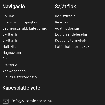
Navigáció
Saját fiók
Rólunk
Regisztráció
Vitamin+ pontgyűjtés
Belépés
Legnépszerűbb kategóriák
Adatmódosítás
D-vitamin
Eddigi rendeléseim
C-vitamin
Kedvenc termékek
Multivitamin
Letölthető termékek
Magnézium
Cink
Omega-3
Ashwagandha
Elállás a szerződéstől
Kapcsolatfelvétel
E
info@vitaminstore.hu