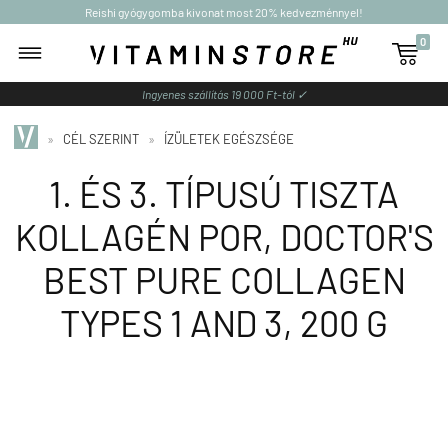
Reishi gyógygomba kivonat most 20% kedvezménnyel!
0

Ingyenes szállítás 19 000 Ft-tól ✓
»
CÉL SZERINT
»
ÍZÜLETEK EGÉSZSÉGE
1. ÉS 3. TÍPUSÚ TISZTA
KOLLAGÉN POR, DOCTOR'S
BEST PURE COLLAGEN
TYPES 1 AND 3, 200 G