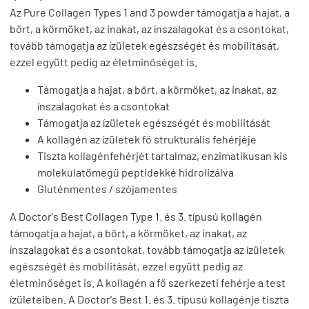
Az Pure Collagen Types 1 and 3 powder támogatja a hajat, a
bőrt, a körmöket, az inakat, az ínszalagokat és a csontokat,
tovább támogatja az ízületek egészségét és mobilitását,
ezzel együtt pedig az életminőséget is.
Támogatja a hajat, a bőrt, a körmöket, az inakat, az
ínszalagokat és a csontokat
Támogatja az ízületek egészségét és mobilitását
A kollagén az ízületek fő strukturális fehérjéje
Tiszta kollagénfehérjét tartalmaz, enzimatikusan kis
molekulatömegű peptidekké hidrolizálva
Gluténmentes / szójamentes
A Doctor's Best Collagen Type 1. és 3. típusú kollagén
támogatja a hajat, a bőrt, a körmöket, az inakat, az
ínszalagokat és a csontokat, tovább támogatja az ízületek
egészségét és mobilitását, ezzel együtt pedig az
életminőséget is. A kollagén a fő szerkezeti fehérje a test
ízületeiben. A Doctor's Best 1. és 3. típusú kollagénje tiszta