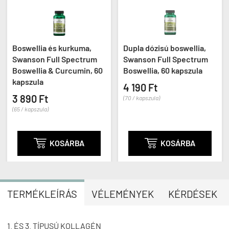
Boswellia és kurkuma,
Dupla dózisú boswellia,
Swanson Full Spectrum
Swanson Full Spectrum
Boswellia & Curcumin, 60
Boswellia, 60 kapszula
kapszula
4 190 Ft
3 890 Ft
(70 / kapszula)
(65 / kapszula)

KOSÁRBA

KOSÁRBA
TERMÉKLEÍRÁS
VÉLEMÉNYEK
KÉRDÉSEK
1. ÉS 3. TÍPUSÚ KOLLAGÉN