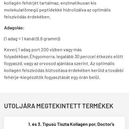
kollagén fehérjét tartalmaz, enzimatikusan kis
molekulatömegű peptidekké hidrolizálva az optimális
felszívódás érdekében.
Adagolás:
(1 adag = 1 kanál (6.6 gramm))
Keverj 1 adag port 200 vízben vagy más
folyadékban.Éhgyomorra, legalább 30 perccel étkezés előtt
fogyaszd, vagy az orvosod ajánlása szerint. Az optimális
kollagén felszívódás biztosítása érdekében kerüld a további
fehérje-kiegészítők fogyasztását egy órán belül.
UTOLJÁRA MEGTEKINTETT TERMÉKEK
1. és 3. Típusú Tiszta Kollagén por, Doctor's