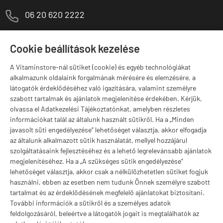
M
06 20 620 2222
1141 Budapest,
T
Szugló u. 83-85.
Cookie beállítások kezelése
H-P:
10:00-18:00
A Vitaminstore-nál sütiket (cookie) és egyéb technológiákat
Márkák
alkalmazunk oldalaink forgalmának mérésére és elemzésére, a
látogatók érdeklődéséhez való igazítására, valamint személyre
szabott tartalmak és ajánlatok megjelenítése érdekében. Kérjük,
olvassa el Adatkezelési Tájékoztatónkat, amelyben részletes
információkat talál az általunk használt sütikről. Ha a „Minden
Valuta választás
javasolt süti engedélyezése” lehetőséget választja, akkor elfogadja
az általunk alkalmazott sütik használatát, mellyel hozzájárul
szolgáltatásaink fejlesztéséhez és a lehető legrelevánsabb ajánlatok
megjelenítéséhez. Ha a „A szükséges sütik engedélyezése”
lehetőséget választja, akkor csak a nélkülözhetetlen sütiket fogjuk
használni, ebben az esetben nem tudunk Önnek személyre szabott
tartalmat és az érdeklődésének megfelelő ajánlatokat biztosítani.
További információk a sütikről és a személyes adatok
feldolgozásáról, beleértve a látogatók jogait is megtalálhatók az