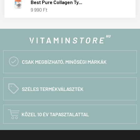
Best Pure Collagen Ty...
9 990 Ft

CSAK MEGBÍZHATÓ, MINŐSÉGI MÁRKÁK
C
SZÉLES TERMÉKVÁLASZTÉK

KÖZEL 10 ÉV TAPASZTALATTAL