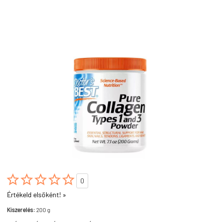





0
Értékeld elsőként! »
Kiszerelés:
200 g