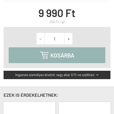
9 990 Ft
(50 Ft / g)



KOSÁRBA
Ingyenes személyes átvétel, vagy akár 0 Ft-os szállítás!

EZEK IS ÉRDEKELHETNEK: