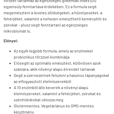
törzset tartalmaz az egészséges glikémiás index (GI)
egyensúly fenntartása érdekében. Ez a formula segít
megemészteni a leveles zöldségeket, a hüvelyeseket, a
fehérjéket, valamint a nehezen emészthető keményítőt és
zsírokat – plusz segít fenntartani az egészséges
mikrobiomát is.
Előnyei:
Az egyik legjobb formula, amely az enzimeket
probiotikus törzzsel kombinálja
Elősegíti az optimális emésztést, különösen azok
számára, akik növényi alapú étrendet tartanak
Segít a szervezetnek felszívni a hasznos tápanyagokat
az elfogyasztott élelmiszerekből
A 10 enzimből álló keverék a növényi alapú
élelmiszereket, valamint a fehérjéket, zsírokat és
szénhidrátokat célozza meg
Gluténmentes, Vegetáriánus és GMO-mentes
készítmény