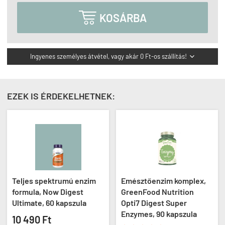

KOSÁRBA
Ingyenes személyes átvétel, vagy akár 0 Ft-os szállítás!

EZEK IS ÉRDEKELHETNEK:
Teljes spektrumú enzim
Emésztőenzim komplex,
formula, Now Digest
GreenFood Nutrition
Ultimate, 60 kapszula
Opti7 Digest Super
Enzymes, 90 kapszula
10 490 Ft