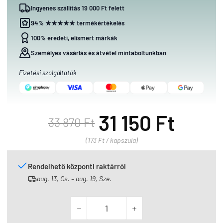
Ingyenes szállítás 19 000 Ft felett
94% ★★★★★ termékértékelés
100% eredeti, elismert márkák
Személyes vásárlás és átvétel mintaboltunkban
Fizetési szolgáltatók
31 150 Ft
33 870 Ft
(173 Ft / kapszula)
Rendelhető központi raktárról
aug. 13, Cs. – aug. 19, Sze.

