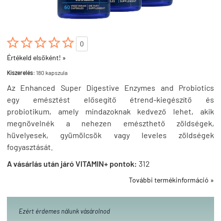





0
Értékeld elsőként! »
Kiszerelés:
180 kapszula
Az Enhanced Super Digestive Enzymes and Probiotics
egy
emésztést elősegítő étrend-kiegészítő és
probiotikum,
amely
mindazoknak kedvező lehet, akik
megnövelnék a nehezen emészthető zöldségek,
hüvelyesek, gyümölcsök vagy leveles zöldségek
fogyasztását.
A vásárlás után járó VITAMIN+ pontok:
312
További termékinformáció »
Ezért érdemes nálunk vásárolnod