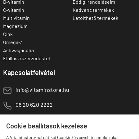
D-vitamin
Eddigi rendeléseim
C-vitamin
Kedvenc termékek
Multivitamin
Letölthető termékek
Magnézium
Cink
Omega-3
Ashwagandha
Elállás a szerződéstől
Kapcsolatfelvétel
E
info@vitaminstore.hu
M
06 20 620 2222
1141 Budapest,
T
Szugló u. 83-85.
Cookie beállítások kezelése
H-P:
10:00-18:00
A Vitaminstore-nál sütiket (cookie) és egyéb technológiákat