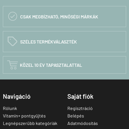

CSAK MEGBÍZHATÓ, MINŐSÉGI MÁRKÁK
C
SZÉLES TERMÉKVÁLASZTÉK

KÖZEL 10 ÉV TAPASZTALATTAL
Navigáció
Saját fiók
Rólunk
Regisztráció
Vitamin+ pontgyűjtés
Belépés
Legnépszerűbb kategóriák
Adatmódosítás