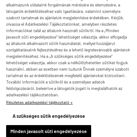
Márkák
alkalmazunk oldalaink forgalmának mérésére és elemzésére, a
látogatók érdeklődéséhez való igazítására, valamint személyre
szabott tartalmak és ajánlatok megjelenítése érdekében. Kérjük,
olvassa el Adatkezelési Tájékoztatónkat, amelyben részletes
információkat talál az általunk használt sütikről. Ha a „Minden
Valuta választás
javasolt süti engedélyezése” lehetőséget választja, akkor elfogadja
az általunk alkalmazott sütik használatát, mellyel hozzájárul
szolgáltatásaink fejlesztéséhez és a lehető legrelevánsabb ajánlatok
megjelenítéséhez. Ha a „A szükséges sütik engedélyezése”
lehetőséget választja, akkor csak a nélkülözhetetlen sütiket fogjuk
használni, ebben az esetben nem tudunk Önnek személyre szabott
tartalmat és az érdeklődésének megfelelő ajánlatokat biztosítani.
További információk a sütikről és a személyes adatok
feldolgozásáról, beleértve a látogatók jogait is megtalálhatók az
adatkezelési tájékoztatóban.
Részletes adatkezelési tájékoztató »
vitaminstore.hu -
Vitaminstore / Gymstore Hungary
-
ÁSZF
-
Adatkezelési
tájékoztató
A szükséges sütik engedélyezése
×
Annamária Zagyvaszántó településről
A
Minden javasolt süti engedélyezése
Vásárolt a webáruházban
1 nappal ezelőtt