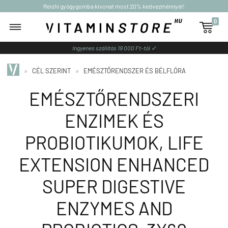
Reishi gyógygomba kivonat most 20% kedvezménnyel!
0

Ingyenes szállítás 19 000 Ft-tól ✓
»
CÉL SZERINT
»
EMÉSZTŐRENDSZER ÉS BÉLFLÓRA
EMÉSZTŐRENDSZERI
ENZIMEK ÉS
PROBIOTIKUMOK, LIFE
EXTENSION ENHANCED
SUPER DIGESTIVE
ENZYMES AND