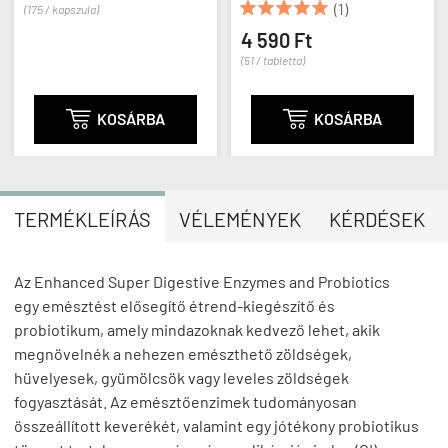





(1)
(175 / kapszula)
4 590 Ft
(51 / tabletta)

KOSÁRBA

KOSÁRBA
TERMÉKLEÍRÁS
VÉLEMÉNYEK
KÉRDÉSEK
Az Enhanced Super Digestive Enzymes and Probiotics
egy emésztést elősegítő étrend-kiegészítő és
probiotikum, amely mindazoknak kedvező lehet, akik
megnövelnék a nehezen emészthető zöldségek,
hüvelyesek, gyümölcsök vagy leveles zöldségek
fogyasztását. Az emésztőenzimek tudományosan
összeállított keverékét, valamint egy jótékony probiotikus