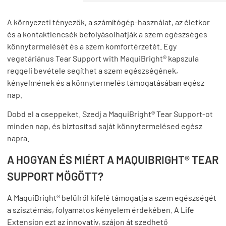
A környezeti tényezők, a számítógép-használat, az életkor
és a kontaktlencsék befolyásolhatják a szem egészséges
könnytermelését és a szem komfortérzetét. Egy
vegetáriánus Tear Support with MaquiBright® kapszula
reggeli bevétele segíthet a szem egészségének,
kényelmének és a könnytermelés támogatásában egész
nap.
Dobd el a cseppeket. Szedj a MaquiBright® Tear Support-ot
minden nap, és biztosítsd saját könnytermelésed egész
napra.
A HOGYAN ÉS MIÉRT A MAQUIBRIGHT® TEAR
SUPPORT MÖGÖTT?
A MaquiBright® belülről kifelé támogatja a szem egészségét
a szisztémás, folyamatos kényelem érdekében. A Life
Extension ezt az innovatív, szájon át szedhető