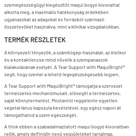
szemegészségügyi kiegészítőt maqui bogyó kivonattal
alkotta meg, a maximális hatékonyság érdekében
ugyanazokat az adagokat és forrásból származó
összetevőket használva, mint a klinikai vizsgálatokban.
TERMÉK RÉSZLETEK
A környezeti tényezők, a számítógép-használat, az életkor
és a kontaktlencse mind növelik a szempanaszok
kialakulásának esélyét. A Tear Support with MaquiBright®
segít, hogy szemei a lehető legegészségesebb legyen.
A Tear Support with MaquiBright® támogatja a szervezet
természetes mechanizmusait, elősegíti a természetes,
saját könnytermelést. Mostantól reggelente egyetlen
vegetáriánus kapszula bevételével, egy egész napon át
támogathatod a szem egészségét.
A titok ebben a szabadalmaztatott maqui bogyó kivonatban
rejlik, amely delfinidin nevű vegyületeket tartalmaz,