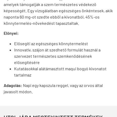
amelyek támogatják a szem természetes védekező
képességét. Egy vizsgálatban egészséges önkéntesek, akik
naponta 60 mg-ot szedte ebből a kivonatból, 45%-os
könnytermelés-növekedést tapasztaltak.
Előnyei:
Elősegíti az egészséges könnytermelést
Innovatív, szájon át szedhető formulát használ a
szervezet természetes szemkenődésének
elősegítésére
Kutatásokkal alátámasztott maqui bogyó kivonatot
tartalmaz
Adagolás:
Napi egy kapszula reggel, vagy az orvos által
javasolt módon.