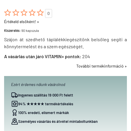





0
Értékeld elsőként! »
Kiszerelés:
90 kapszula
Szájon át szedhető táplálékkiegészítőnk belsőleg segíti a
könnytermelést és a szem egészségét.
A vásárlás után járó VITAMIN+ pontok:
204
További termékinformáció »
Ezért érdemes nálunk vásárolnod
Ingyenes szállítás 19 000 Ft felett
94% ★★★★★ termékértékelés
100% eredeti, elismert márkák
Személyes vásárlás és átvétel mintaboltunkban