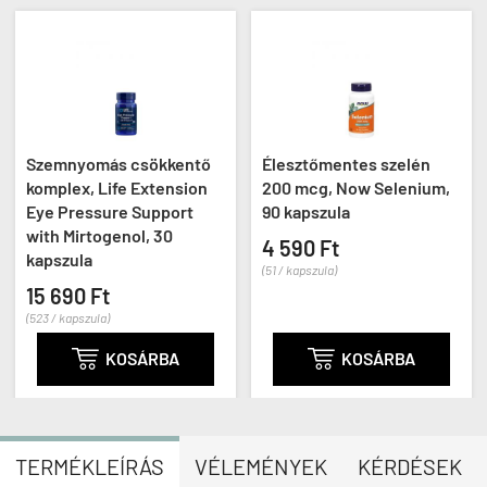
Szemnyomás csökkentő
Élesztőmentes szelén
komplex, Life Extension
200 mcg, Now Selenium,
Eye Pressure Support
90 kapszula
with Mirtogenol, 30
4 590 Ft
kapszula
(51 / kapszula)
15 690 Ft
(523 / kapszula)

KOSÁRBA

KOSÁRBA
TERMÉKLEÍRÁS
VÉLEMÉNYEK
KÉRDÉSEK