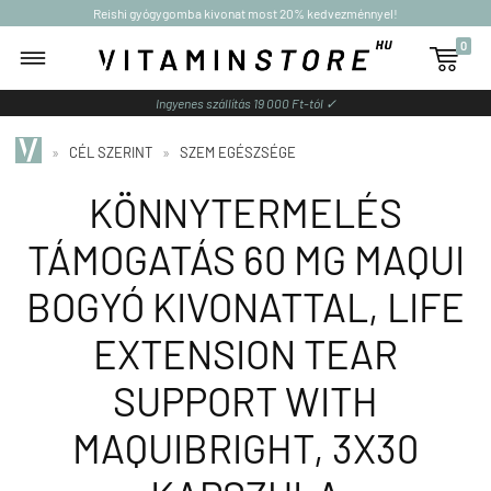
Reishi gyógygomba kivonat most 20% kedvezménnyel!
0

Ingyenes szállítás 19 000 Ft-tól ✓
»
CÉL SZERINT
»
SZEM EGÉSZSÉGE
KÖNNYTERMELÉS
TÁMOGATÁS 60 MG MAQUI
BOGYÓ KIVONATTAL, LIFE
EXTENSION TEAR
SUPPORT WITH
MAQUIBRIGHT, 3X30