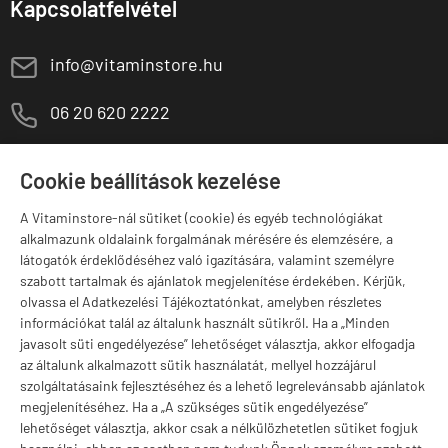
Kapcsolatfelvétel
E
info@vitaminstore.hu
M
06 20 620 2222
1141 Budapest,
T
Szugló u. 83-85.
Cookie beállítások kezelése
H-P:
10:00-18:00
A Vitaminstore-nál sütiket (cookie) és egyéb technológiákat
Márkák
alkalmazunk oldalaink forgalmának mérésére és elemzésére, a
látogatók érdeklődéséhez való igazítására, valamint személyre
szabott tartalmak és ajánlatok megjelenítése érdekében. Kérjük,
olvassa el Adatkezelési Tájékoztatónkat, amelyben részletes
információkat talál az általunk használt sütikről. Ha a „Minden
Valuta választás
javasolt süti engedélyezése” lehetőséget választja, akkor elfogadja
az általunk alkalmazott sütik használatát, mellyel hozzájárul
szolgáltatásaink fejlesztéséhez és a lehető legrelevánsabb ajánlatok
megjelenítéséhez. Ha a „A szükséges sütik engedélyezése”
lehetőséget választja, akkor csak a nélkülözhetetlen sütiket fogjuk