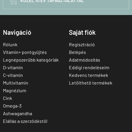

KÖZEL 10 ÉV TAPASZTALATTAL
Navigáció
Saját fiók
Rólunk
Regisztráció
Vitamin+ pontgyűjtés
Belépés
Legnépszerűbb kategóriák
Adatmódosítás
D-vitamin
Eddigi rendeléseim
C-vitamin
Kedvenc termékek
Multivitamin
Letölthető termékek
Magnézium
Cink
Omega-3
Ashwagandha
Elállás a szerződéstől