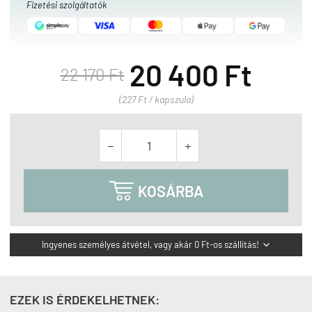
Fizetési szolgáltatók
20 400 Ft
22 170 Ft
(227 Ft / kapszula)



KOSÁRBA
Ingyenes személyes átvétel, vagy akár 0 Ft-os szállítás!

EZEK IS ÉRDEKELHETNEK: