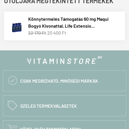
UTOLJÁRA MEGTEKINTETT TERMÉKEK
Könnytermelés Támogatás 60 mg Maqui
Bogyó Kivonattal, Life Extensio...
22 170 Ft
20 400 Ft

CSAK MEGBÍZHATÓ, MINŐSÉGI MÁRKÁK
C
SZÉLES TERMÉKVÁLASZTÉK