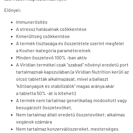
Előnyei:
Immunerősítés
A stressz hatásainak csökkentése
Kimerültség csökkentése
A termék tisztasága és összetétele szerint megfelel
a Kosher-kategória paramétereinek
Minden összetevő 100% -ban aktív
A Viridian termékei csak "szabad" növényi eredetű port
tartalmaznak kapszulában (a Viridian Nutrition kerüli az
olcsó tabletták alkalmazását, mivel a ballaszt
"kötőanyagok és stabilizálók" magas aránya akár
a tabletta 50% -át is kiteheti)
A termék nem tartalmaz genetikailag módosított vagy
besugárzott összetevőket.
Nem tartalmaz állati eredetű összetevőket: alkalmas
vegánok számára
Nem tartalmaz konzerválószereket, mesterséges