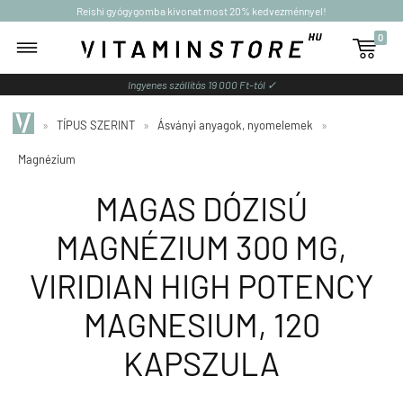
Reishi gyógygomba kivonat most 20% kedvezménnyel!
0

Ingyenes szállítás 19 000 Ft-tól ✓
»
TÍPUS SZERINT
»
Ásványi anyagok, nyomelemek
»
Magnézium
MAGAS DÓZISÚ
MAGNÉZIUM 300 MG,
VIRIDIAN HIGH POTENCY
MAGNESIUM, 120
KAPSZULA