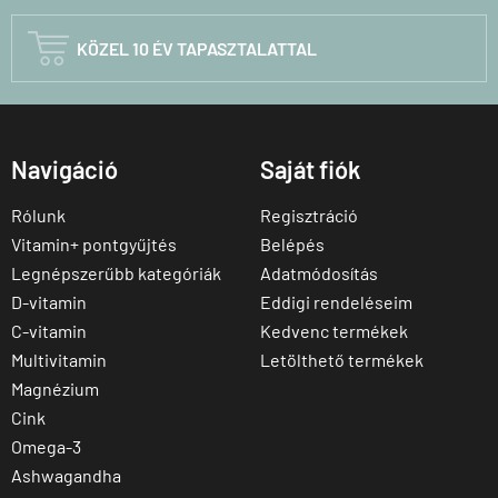

KÖZEL 10 ÉV TAPASZTALATTAL
Navigáció
Saját fiók
Rólunk
Regisztráció
Vitamin+ pontgyűjtés
Belépés
Legnépszerűbb kategóriák
Adatmódosítás
D-vitamin
Eddigi rendeléseim
C-vitamin
Kedvenc termékek
Multivitamin
Letölthető termékek
Magnézium
Cink
Omega-3
Ashwagandha