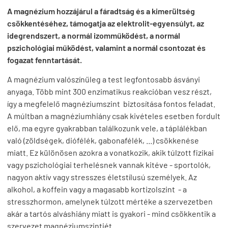
A magnézium hozzájárul a fáradtság és a kimerültség
csökkentéséhez, támogatja az elektrolit-egyensúlyt, az
idegrendszert, a normál izomműködést, a normál
pszichológiai működést, valamint a normál csontozat és
fogazat fenntartását.
A magnézium valószínűleg a test legfontosabb ásványi
anyaga. Több mint 300 enzimatikus reakcióban vesz részt,
így a megfelelő magnéziumszint biztosítása fontos feladat.
A múltban a magnéziumhiány csak kivételes esetben fordult
elő, ma egyre gyakrabban találkozunk vele, a táplálékban
való (zöldségek, diófélék, gabonafélék, ...) csökkenése
miatt. Ez különösen azokra a vonatkozik, akik túlzott fizikai
vagy pszichológiai terhelésnek vannak kitéve - sportolók,
nagyon aktív vagy stresszes életstílusú személyek. Az
alkohol, a koffein vagy a magasabb kortizolszint - a
stresszhormon, amelynek túlzott mértéke a szervezetben
akár a tartós alváshiány miatt is gyakori - mind csökkentik a
szervezet magnéziumszintjét.