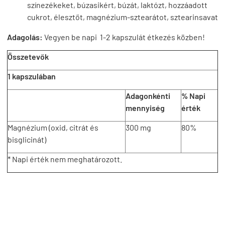
színezékeket, búzasikért, búzát, laktózt, hozzáadott
cukrot, élesztőt, magnézium-sztearátot, sztearinsavat
Adagolás:
Vegyen be napi 1-2 kapszulát étkezés közben!
Összetevők
1 kapszulában
Adagonkénti
% Napi
mennyiség
érték
Magnézium (oxid, citrát és
300 mg
80%
bisglicinát)
* Napi érték nem meghatározott.