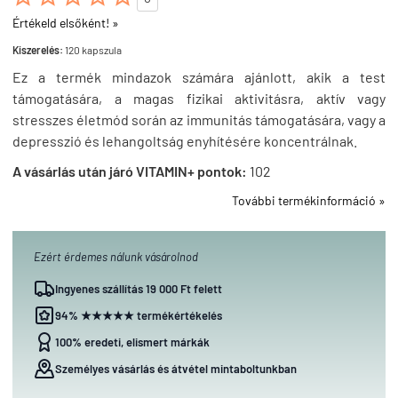
Értékeld elsőként! »
Kiszerelés:
120 kapszula
Ez a termék mindazok számára ajánlott, akik a test
támogatására, a magas fizikai aktivitásra, aktív vagy
stresszes életmód során az immunitás támogatására, vagy a
depresszió és lehangoltság enyhítésére koncentrálnak.
A vásárlás után járó VITAMIN+ pontok:
102
További termékinformáció »
Ezért érdemes nálunk vásárolnod
Ingyenes szállítás 19 000 Ft felett
94% ★★★★★ termékértékelés
100% eredeti, elismert márkák
Személyes vásárlás és átvétel mintaboltunkban