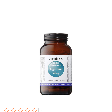





0