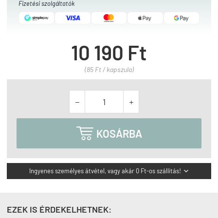
Fizetési szolgáltatók
10 190 Ft
(85 Ft / kapszula)



KOSÁRBA
Ingyenes személyes átvétel, vagy akár 0 Ft-os szállítás!

EZEK IS ÉRDEKELHETNEK: