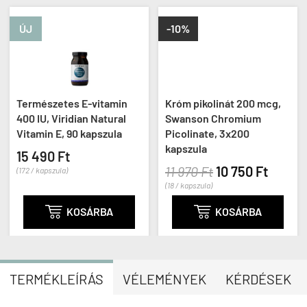
ÚJ
-10%
Természetes E-vitamin
Króm pikolinát 200 mcg,
400 IU, Viridian Natural
Swanson Chromium
Vitamin E, 90 kapszula
Picolinate, 3x200
kapszula
15 490 Ft
11 970 Ft
10 750 Ft
(172 / kapszula)
(18 / kapszula)

KOSÁRBA

KOSÁRBA
TERMÉKLEÍRÁS
VÉLEMÉNYEK
KÉRDÉSEK