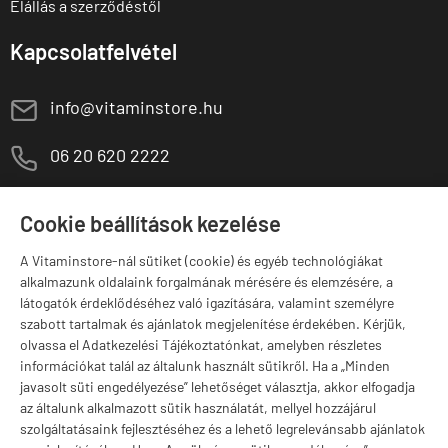
Elállás a szerződéstől
Kapcsolatfelvétel
E
info@vitaminstore.hu
M
06 20 620 2222
1141 Budapest,
T
Szugló u. 83-85.
Cookie beállítások kezelése
H-P:
10:00-18:00
A Vitaminstore-nál sütiket (cookie) és egyéb technológiákat
Márkák
alkalmazunk oldalaink forgalmának mérésére és elemzésére, a
látogatók érdeklődéséhez való igazítására, valamint személyre
szabott tartalmak és ajánlatok megjelenítése érdekében. Kérjük,
olvassa el Adatkezelési Tájékoztatónkat, amelyben részletes
információkat talál az általunk használt sütikről. Ha a „Minden
Valuta választás
javasolt süti engedélyezése” lehetőséget választja, akkor elfogadja
az általunk alkalmazott sütik használatát, mellyel hozzájárul
szolgáltatásaink fejlesztéséhez és a lehető legrelevánsabb ajánlatok