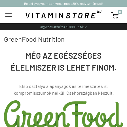
Reishi gyógygomba kivonat most 20% kedvezménnyel!
0

Ingyenes szállítás 19 000 Ft-tól ✓
GreenFood Nutrition
MÉG AZ EGÉSZSÉGES
ÉLELMISZER IS LEHET FINOM.
Első osztályú alapanyagok és természetes íz,
kompromisszumok nélkül.
Csehországban készült.