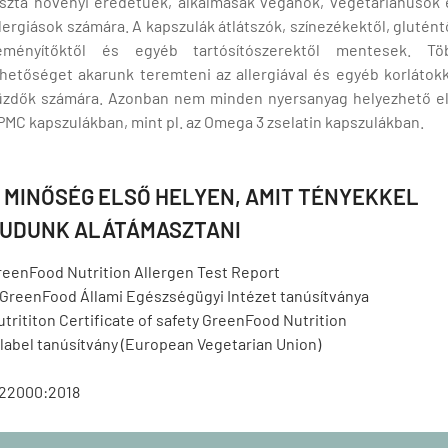
iszta növényi eredetűek, alkalmasak vegánok, vegetáriánusok 
llergiások számára.
A kapszulák átlátszók, színezékektől, glutént
eményítőktől és egyéb tartósítószerektől mentesek.
Tö
ehetőséget akarunk teremteni az allergiával és egyéb korlátokk
üzdők számára.
Azonban nem minden nyersanyag helyezhető el
PMC kapszulákban, mint pl.
az
Omega 3 zselatin kapszulákban.
A
MINŐSÉG ELSŐ HELYEN, AMIT TÉNYEKKEL
UDUNK ALÁTÁMASZTANI
reenFood Nutrition Allergen Test Report
 GreenFood Állami Egészségügyi Intézet tanúsítványa
trititon
Certificate
of
safety
GreenFood
Nutrition
label
tanúsítvány
(
European
Vegetarian
Union
)
 22000:2018