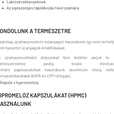
Laktózérzékenyeknek
Az egészséges táplálkozás hívei
számára
ONDOLUNK A TERMÉSZETRE
izárólag
újrahasznosított műanyagot
használunk, így nem terhelj
környezetet új anyagok előállításával.
z újrahasznosítható dobozokat
fém fedéllel
zárjuk le, 
lelmiszerekhez pedig kiváló minősé
árható
papírzacskókat
használunk
alumínium réteg nélk
örnyezetbarátabb BOPA és CPP réteggel.
IPROMELÓZ KAPSZULÁKAT (HPMC)
ASZNÁLUNK