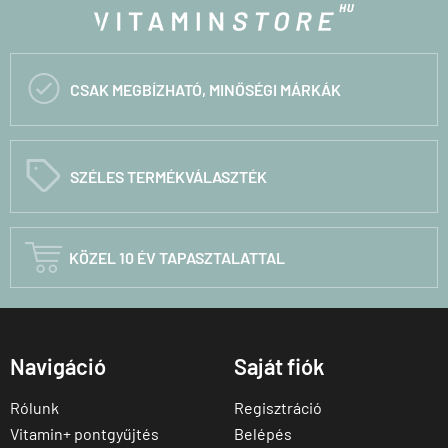

CSAK MEGBÍZHATÓ, MINŐSÉGI MÁRKÁK
C
SZÉLES TERMÉKVÁLASZTÉK

KÖZEL 10 ÉV TAPASZTALATTAL
Navigáció
Saját fiók
Rólunk
Regisztráció
Vitamin+ pontgyűjtés
Belépés