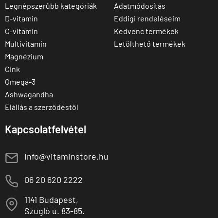
Legnépszerűbb kategóriák
Adatmódosítás
D-vitamin
Eddigi rendeléseim
C-vitamin
Kedvenc termékek
Multivitamin
Letölthető termékek
Magnézium
Cink
Omega-3
Ashwagandha
Elállás a szerződéstől
Kapcsolatfelvétel
E
info@vitaminstore.hu
M
06 20 620 2222
1141 Budapest,
T
Szugló u. 83-85.