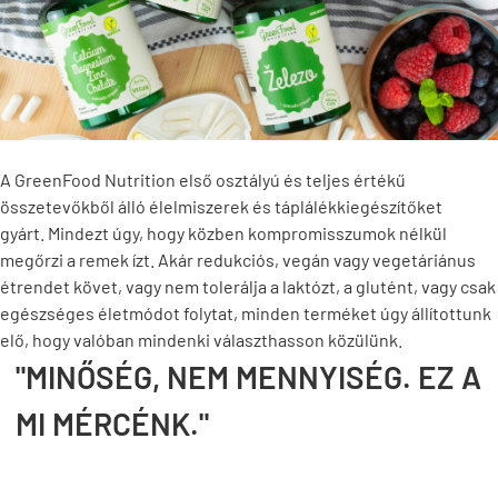
A GreenFood Nutrition első osztályú és teljes értékű
összetevőkből álló élelmiszerek és táplálékkiegészítőket
gyárt.
Mindezt úgy, hogy közben kompromisszumok nélkül
megőrzi a remek ízt.
Akár redukciós, vegán vagy vegetáriánus
étrendet követ, vagy nem tolerálja a laktózt, a glutént, vagy csak
egészséges életmódot folytat, minden terméket úgy állítottunk
elő, hogy valóban mindenki választhasson közülünk.
"MINŐSÉG, NEM MENNYISÉG. EZ A
MI MÉRCÉNK."