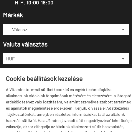
H-P:
10:00-18:00
Márkák
Valuta választás
Cookie beállítások kezelése
A Vitaminstore-nál sütiket (cookie) és egyéb technológiákat
alkalmazunk oldalaink forgalmának mérésére és elemzésére, a látogató
érdeklődéséhez való igazítására, valamint személyre szabott tartalmak
és ajánlatok megjelenítése érdekében. Kérjük, olvassa el Adatkezelési
vitaminstore.hu -
Vitaminstore / Gymstore Hungary
-
ÁSZF
-
Adatkezelési
Tájékoztatónkat, amelyben részletes információkat talál az általunk
tájékoztató
használt sütikről. Ha a „Minden javasolt süti engedélyezése” lehetősége
választja, akkor elfogadja az általunk alkalmazott sütik használatát,