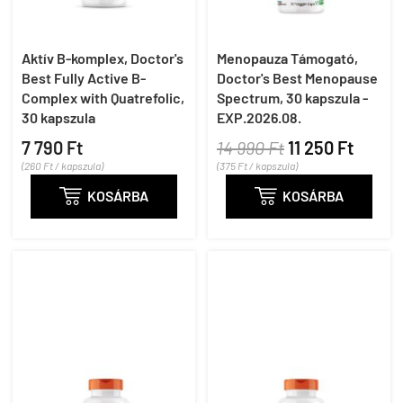
Aktív B-komplex, Doctor's
Menopauza Támogató,
Best Fully Active B-
Doctor's Best Menopause
Complex with Quatrefolic,
Spectrum, 30 kapszula -
30 kapszula
EXP.2026.08.
7 790 Ft
14 990 Ft
11 250 Ft
(260 Ft / kapszula)
(375 Ft / kapszula)

KOSÁRBA

KOSÁRBA