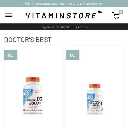
Reishi gyógygomba kivonat most 20% kedvezménnyel!
0

Ingyenes szállítás 19 000 Ft-tól ✓
DOCTOR'S BEST
ÚJ
ÚJ