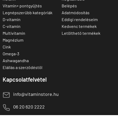
Vitamin+ pontgyűjtés
Belépés
Legnépszerűbb kategóriák
Adatmódosítás
D-vitamin
Eddigi rendeléseim
C-vitamin
Kedvenc termékek
Multivitamin
Letölthető termékek
Magnézium
Cink
Omega-3
Ashwagandha
Elállás a szerződéstől
Kapcsolatfelvétel
E
info@vitaminstore.hu
M
06 20 620 2222
1141 Budapest,