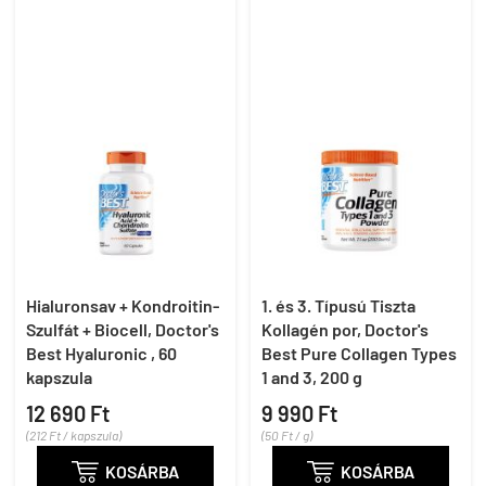
Hialuronsav + Kondroitin-
1. és 3. Típusú Tiszta
Szulfát + Biocell, Doctor's
Kollagén por, Doctor's
Best Hyaluronic , 60
Best Pure Collagen Types
kapszula
1 and 3, 200 g
12 690 Ft
9 990 Ft
(212 Ft / kapszula)
(50 Ft / g)

KOSÁRBA

KOSÁRBA