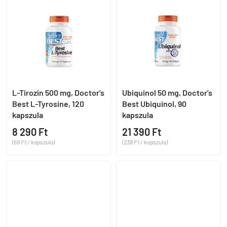
L-Tirozin 500 mg, Doctor's
Ubiquinol 50 mg, Doctor's
Best L-Tyrosine, 120
Best Ubiquinol, 90
kapszula
kapszula
8 290 Ft
21 390 Ft
(69 Ft / kapszula)
(238 Ft / kapszula)