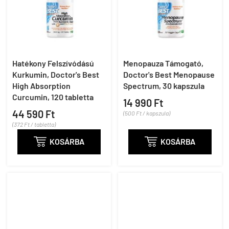
Hatékony Felszívódású
Menopauza Támogató,
Kurkumin, Doctor's Best
Doctor's Best Menopause
High Absorption
Spectrum, 30 kapszula
Curcumin, 120 tabletta
14 990 Ft
44 590 Ft
(500 Ft / kapszula)
(372 Ft / tabletta)

KOSÁRBA

KOSÁRBA