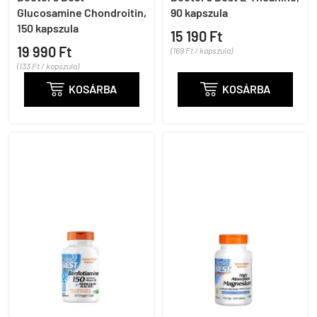
Glucosamine Chondroitin,
90 kapszula
150 kapszula
15 190 Ft
19 990 Ft
(169 Ft / kapszula)
(133 Ft / kapszula)

KOSÁRBA

KOSÁRBA