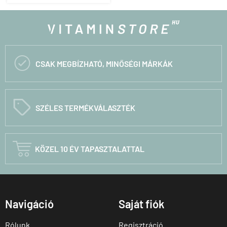

CSAK MEGBÍZHATÓ, MINŐSÉGI MÁRKÁK
C
SZÉLES TERMÉKVÁLASZTÉK

KÖZEL 10 ÉV TAPASZTALATTAL
Navigáció
Saját fiók
Rólunk
Regisztráció