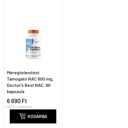
Méregtelenítést
Támogató NAC 600 mg,
Doctor's Best NAC, 60
kapszula
6 690 Ft
(112 Ft / kapszula)

KOSÁRBA