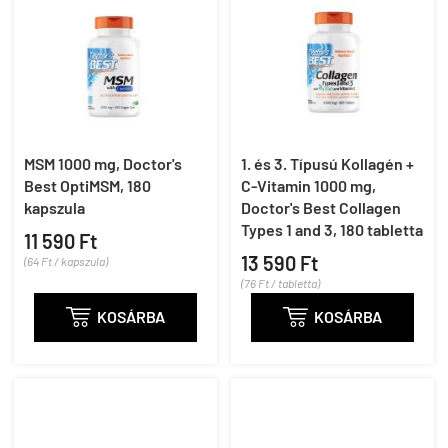
MSM 1000 mg, Doctor's
1. és 3. Típusú Kollagén +
Best OptiMSM, 180
C-Vitamin 1000 mg,
kapszula
Doctor's Best Collagen
Types 1 and 3, 180 tabletta
11 590 Ft
13 590 Ft
(64 Ft / kapszula)
(76 Ft / tabletta)

KOSÁRBA

KOSÁRBA