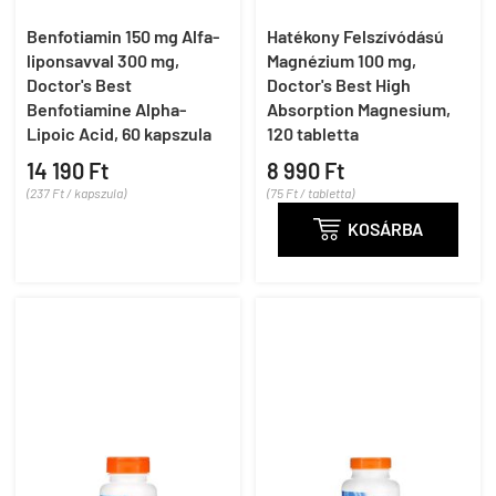
Benfotiamin 150 mg Alfa-
Hatékony Felszívódású
liponsavval 300 mg,
Magnézium 100 mg,
Doctor's Best
Doctor's Best High
Benfotiamine Alpha-
Absorption Magnesium,
Lipoic Acid, 60 kapszula
120 tabletta
14 190 Ft
8 990 Ft
(237 Ft / kapszula)
(75 Ft / tabletta)

KOSÁRBA