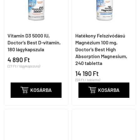
Vitamin D3 5000 IU,
Hatékony Felszívódású
Doctor's Best D-vitamin,
Magnézium 100 mg,
180 lágykapszula
Doctor's Best High
Absorption Magnesium,
4 890 Ft
240 tabletta
(27 Ft / lágykapszula)
14 190 Ft
(59 Ft / tabletta)

KOSÁRBA

KOSÁRBA