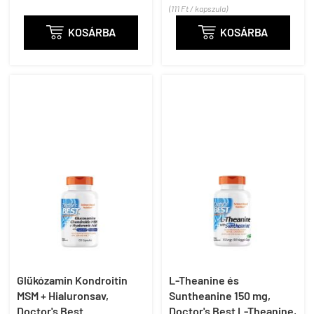
(111 Ft / kapszula)

KOSÁRBA

KOSÁRBA
Glükózamin Kondroitin
L-Theanine és
MSM + Hialuronsav,
Suntheanine 150 mg,
Doctor's Best
Doctor's Best L-Theanine,