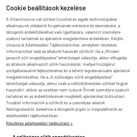
T
Szugló u. 83-85.
Cookie beállítások kezelése
H-P:
10:00-18:00
A Vitaminstore-nál sütiket (cookie) és egyéb technológiákat
Márkák
alkalmazunk oldalaink forgalmának mérésére és elemzésére, a
látogatók érdeklődéséhez való igazítására, valamint személyre
szabott tartalmak és ajánlatok megjelenítése érdekében. Kérjük,
olvassa el Adatkezelési Tájékoztatónkat, amelyben részletes
információkat talál az általunk használt sütikről. Ha a „Minden
Valuta választás
javasolt süti engedélyezése” lehetőséget választja, akkor elfogadja
az általunk alkalmazott sütik használatát, mellyel hozzájárul
szolgáltatásaink fejlesztéséhez és a lehető legrelevánsabb ajánlatok
megjelenítéséhez. Ha a „A szükséges sütik engedélyezése”
lehetőséget választja, akkor csak a nélkülözhetetlen sütiket fogjuk
használni, ebben az esetben nem tudunk Önnek személyre szabott
tartalmat és az érdeklődésének megfelelő ajánlatokat biztosítani.
További információk a sütikről és a személyes adatok
feldolgozásáról, beleértve a látogatók jogait is megtalálhatók az
adatkezelési tájékoztatóban.
Részletes adatkezelési tájékoztató »
vitaminstore.hu -
Vitaminstore / Gymstore Hungary
-
ÁSZF
-
Adatkezelési
tájékoztató
A szükséges sütik engedélyezése