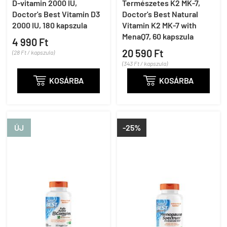
D-vitamin 2000 IU,
Természetes K2 MK-7,
Doctor's Best Vitamin D3
Doctor's Best Natural
2000 IU, 180 kapszula
Vitamin K2 MK-7 with
MenaQ7, 60 kapszula
4 990 Ft
20 590 Ft
(28 Ft / kapszula)
(343 Ft / kapszula)

KOSÁRBA

KOSÁRBA
ÚJ
-25%