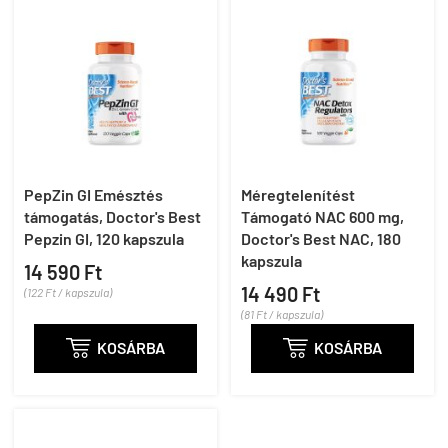
PepZin GI Emésztés
Méregtelenítést
támogatás, Doctor's Best
Támogató NAC 600 mg,
Pepzin GI, 120 kapszula
Doctor's Best NAC, 180
kapszula
14 590 Ft
14 490 Ft
(122 Ft / kapszula)
(81 Ft / kapszula)

KOSÁRBA

KOSÁRBA