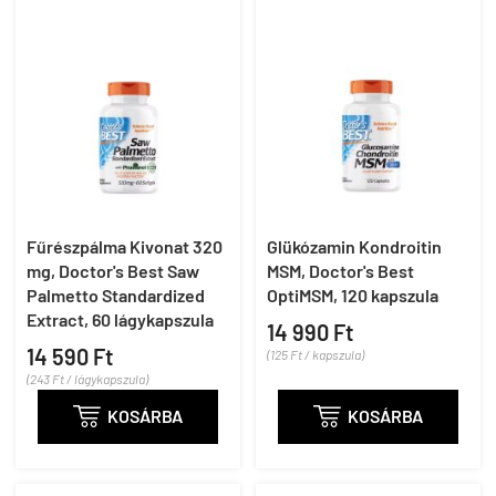
Fűrészpálma Kivonat 320
Glükózamin Kondroitin
mg, Doctor's Best Saw
MSM, Doctor's Best
Palmetto Standardized
OptiMSM, 120 kapszula
Extract, 60 lágykapszula
14 990 Ft
14 590 Ft
(125 Ft / kapszula)
(243 Ft / lágykapszula)

KOSÁRBA

KOSÁRBA