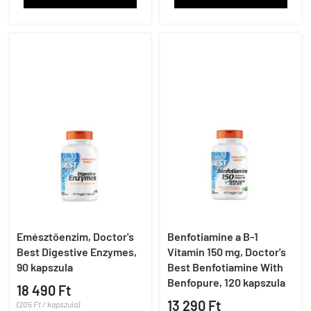
Emésztőenzim, Doctor's
Benfotiamine a B-1
Best Digestive Enzymes,
Vitamin 150 mg, Doctor's
90 kapszula
Best Benfotiamine With
Benfopure, 120 kapszula
18 490 Ft
13 290 Ft
(205 Ft / kapszula)