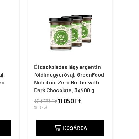
Étcsokoládés lágy argentin
j,
földimogyoróvaj, GreenFood
ro
Nutrition Zero Butter with
Dark Chocolate, 3x400 g
12 570 Ft
11 050 Ft
(9 Ft / g)
KOSÁRBA
