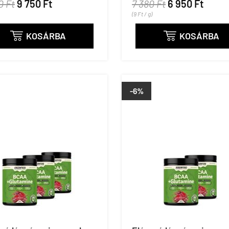
0 Ft
9 750 Ft
7 380 Ft
6 950 Ft
(9 Ft / g)
KOSÁRBA
KOSÁRBA


-6%