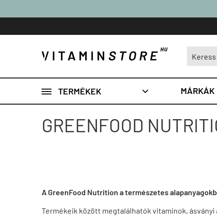

MÁRKÁK
TERMÉKEK

GREENFOOD NUTRIT
A GreenFood Nutrition a természetes alapanyagokból 
Termékeik között megtalálhatók vitaminok, ásványi