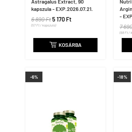
Astragalus Extract, 90
Nutri
kapszula - EXP.2026.07.21.
Argin
- EXP
6 890 Ft
5 170 Ft
(57 Ft / kapszula)
7 690
(68 Ft / 
KOSÁRBA

-6%
-18%