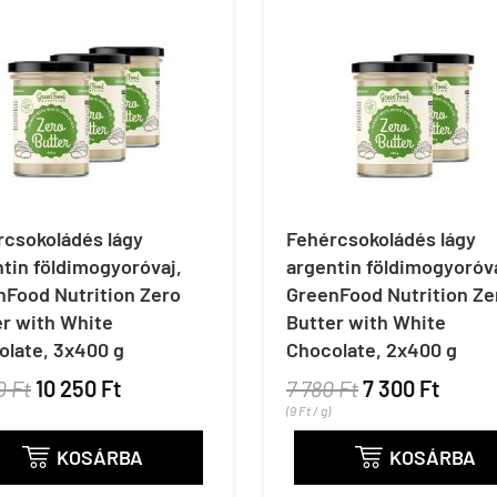
rcsokoládés lágy
Fehércsokoládés lágy
tin földimogyoróvaj,
argentin földimogyoróva
nFood Nutrition Zero
GreenFood Nutrition Ze
er with White
Butter with White
olate, 3x400 g
Chocolate, 2x400 g
0 Ft
10 250 Ft
7 780 Ft
7 300 Ft
(9 Ft / g)
KOSÁRBA
KOSÁRBA

