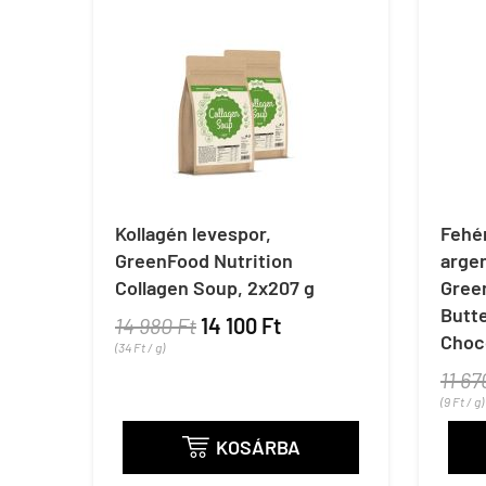
Kollagén levespor,
Fehé
GreenFood Nutrition
argen
Collagen Soup, 2x207 g
Gree
Butt
14 980 Ft
14 100 Ft
Choc
(34 Ft / g)
11 67
(9 Ft / g)
KOSÁRBA
