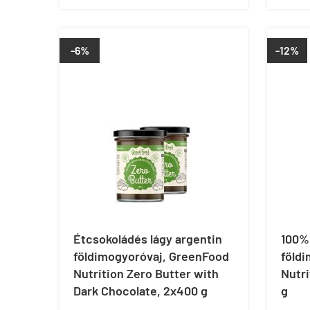
-6%
-12%
Étcsokoládés lágy argentin
100% 
földimogyoróvaj, GreenFood
föld
Nutrition Zero Butter with
Nutri
Dark Chocolate, 2x400 g
g