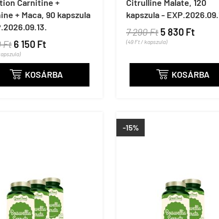
tion Carnitine +
Citrulline Malate, 120
ine + Maca, 90 kapszula
kapszula - EXP.2026.09.
.2026.09.13.
7 290 Ft
5 830 Ft
 Ft
6 150 Ft
(49 Ft / kapszula)
kapszula)
KOSÁRBA
KOSÁRBA


-15%