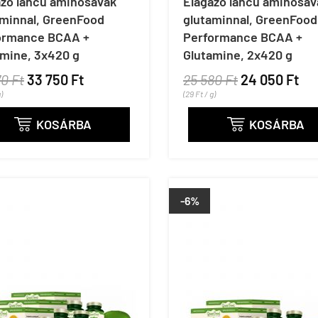
azó láncú aminosavak
Elágazó láncú aminosav
aminnal, GreenFood
glutaminnal, GreenFood
ormance BCAA +
Performance BCAA +
amine, 3x420 g
Glutamine, 2x420 g
70 Ft
33 750 Ft
25 580 Ft
24 050 Ft
)
(29 Ft / g)
KOSÁRBA
KOSÁRBA


-6%