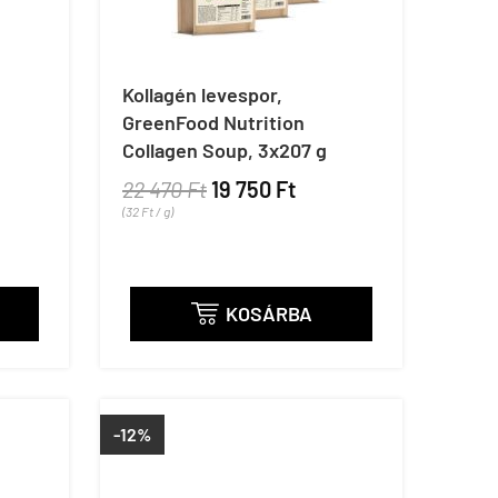
Kollagén levespor,
GreenFood Nutrition
Collagen Soup, 3x207 g
22 470 Ft
19 750 Ft
(32 Ft / g)
KOSÁRBA

-12%