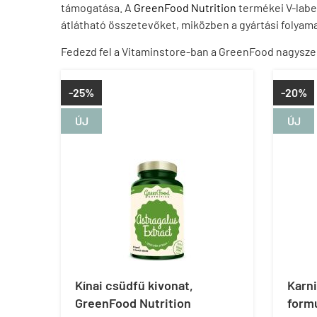
támogatása. A
GreenFood Nutrition
termékei V-label
átlátható összetevőket, miközben a gyártási folyama
Fedezd fel a Vitaminstore-ban a GreenFood nagysze
-25%
-20%
ÚJ
ÚJ
Kínai csüdfű kivonat,
Karn
GreenFood Nutrition
form