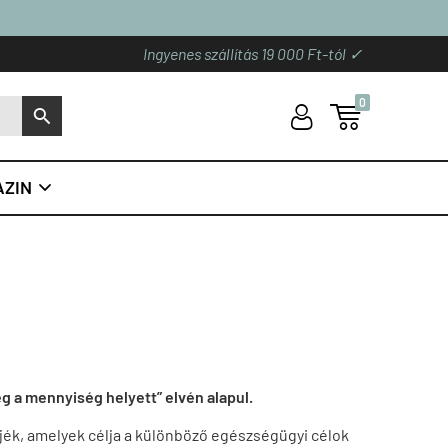
Ingyenes szállítás 19 000 Ft-tól ✓
0
U

S
ZIN

g a mennyiség helyett” elvén alapul.
ék, amelyek célja a különböző egészségügyi célok