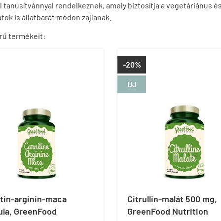
 tanúsítvánnyal rendelkeznek, amely biztosítja a vegetáriánus é
tok is állatbarát módon zajlanak.
rű termékeit:
-20%
ÚJ
itin-arginin-maca
Citrullin-malát 500 mg,
ula, GreenFood
GreenFood Nutrition