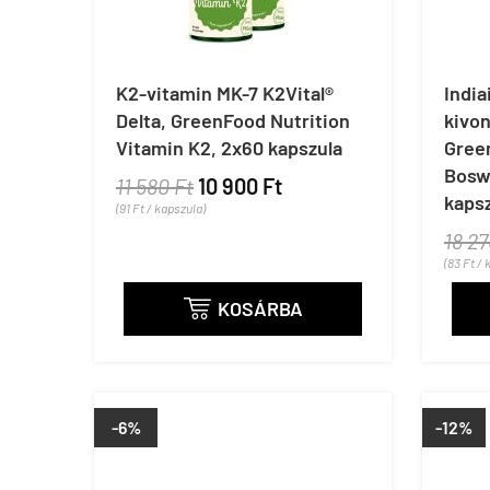
K2-vitamin MK-7 K2Vital®
India
Delta, GreenFood Nutrition
kivo
Vitamin K2, 2x60 kapszula
Gree
Boswe
11 580 Ft
10 900 Ft
kaps
(91 Ft / kapszula)
18 27
(83 Ft / 
KOSÁRBA

-6%
-12%