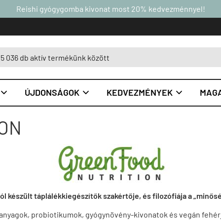
Reishi gyógygomba kivonat most 20% kedvezménnyel!
ÚJDONSÁGOK
KEDVEZMÉNYEK
MAGA



ION
készült táplálékkiegészítők szakértője, és filozófiája a „minősé
 anyagok, probiotikumok, gyógynövény-kivonatok és vegán fehérj