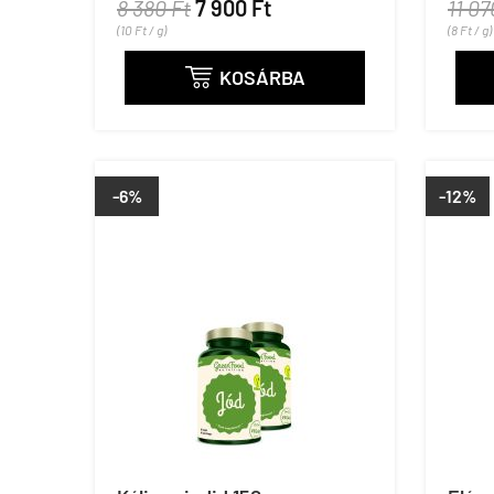
8 380 Ft
7 900 Ft
11 07
(10 Ft / g)
(8 Ft / g)
KOSÁRBA

-6%
-12%