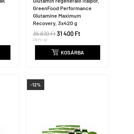
ak
Glutamin regeneráló italpor,
GreenFood Performance
Glutamine Maximum
Recovery, 3x420 g
35 670 Ft
31 400 Ft
(25 Ft / g)
KOSÁRBA

-12%