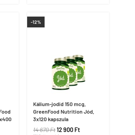
-12%
Kálium-jodid 150 mcg,
nFood
GreenFood Nutrition Jód,
2x400
3x120 kapszula
14 670 Ft
12 900 Ft