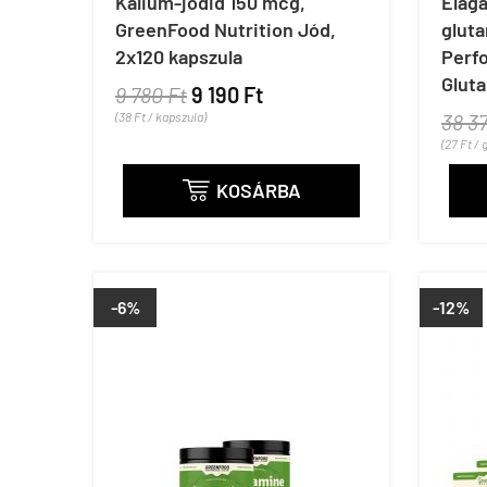
Kálium-jodid 150 mcg,
Elág
GreenFood Nutrition Jód,
glut
2x120 kapszula
Perf
Glut
9 780 Ft
9 190 Ft
(38 Ft / kapszula)
38 3
(27 Ft / g
KOSÁRBA

-6%
-12%