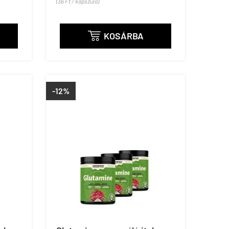
(36 Ft / kapszula)
KOSÁRBA

-12%