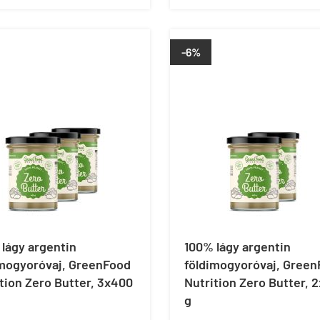
-6%
lágy argentin
100% lágy argentin
imogyoróvaj, GreenFood
földimogyoróvaj, Gree
tion Zero Butter, 3x400
Nutrition Zero Butter, 
g