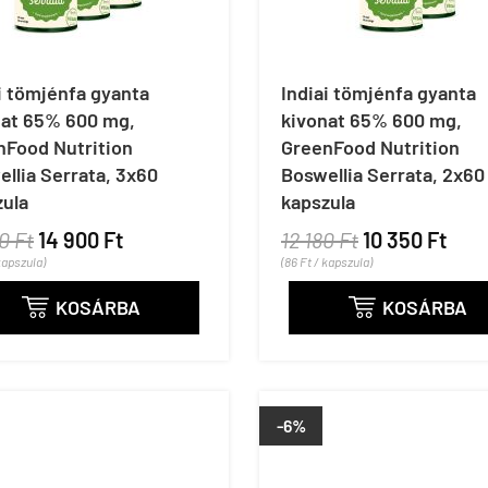
i tömjénfa gyanta
Indiai tömjénfa gyanta
nat 65% 600 mg,
kivonat 65% 600 mg,
nFood Nutrition
GreenFood Nutrition
llia Serrata, 3x60
Boswellia Serrata, 2x60
zula
kapszula
0 Ft
14 900 Ft
12 180 Ft
10 350 Ft
kapszula)
(86 Ft / kapszula)
KOSÁRBA
KOSÁRBA


-6%