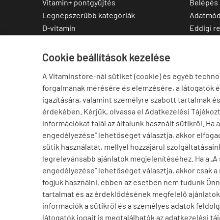
Vitamin+ pontgyűjtés
Belépés
Legnépszerűbb kategóriák
Adatmód
D-vitamin
Eddigi r
C-vitamin
Kedvenc
Multivitamin
Letölthe
Cookie beállítások kezelése
Magnézium
A Vitaminstore-nál sütiket (cookie) és egyéb techno
Cink
forgalmának mérésére és elemzésére, a látogatók 
Omega-3
igazítására, valamint személyre szabott tartalmak é
Ashwagandha
érdekében. Kérjük, olvassa el Adatkezelési Tájékoz
Elállás a szerződéstől
információkat talál az általunk használt sütikről. Ha 
engedélyezése” lehetőséget választja, akkor elfogad
sütik használatát, mellyel hozzájárul szolgáltatásain
legrelevánsabb ajánlatok megjelenítéséhez. Ha a „A
engedélyezése” lehetőséget választja, akkor csak a
fogjuk használni, ebben az esetben nem tudunk Ön
tartalmat és az érdeklődésének megfelelő ajánlatoka
információk a sütikről és a személyes adatok feldolg
Anita Budapest, XV. településről
A
látogatók jogait is megtalálhatók az adatkezelési tá
Vásárolt a webáruházban