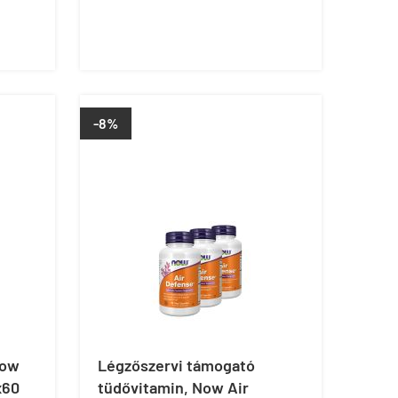
-8%
Now
Légzőszervi támogató
x60
tüdővitamin, Now Air