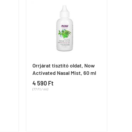
Orrjárat tisztító oldat, Now
Activated Nasal Mist, 60 ml
4 590 Ft
(77 Ft / ml)