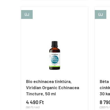
ÚJ
ÚJ
Bio echinacea tinktúra,
Béta 
Viridian Organic Echinacea
cinkk
Tincture, 50 ml
30 ka
4 490 Ft
8 79
(90 Ft / ml)
(293 Ft 