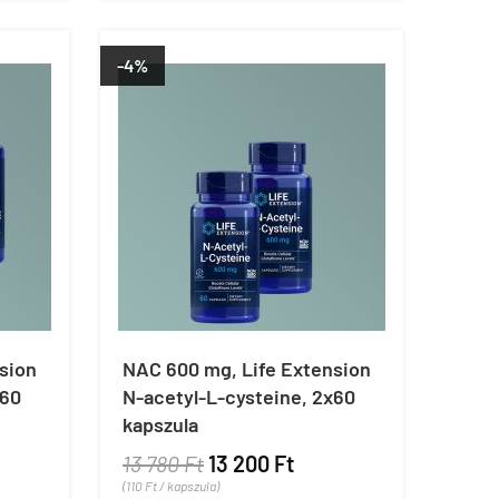
-4%
sion
NAC 600 mg, Life Extension
x60
N-acetyl-L-cysteine, 2x60
kapszula
13 780 Ft
13 200 Ft
(110 Ft / kapszula)