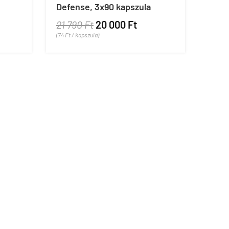
Defense, 3x90 kapszula
21 790 Ft
20 000 Ft
(74 Ft / kapszula)