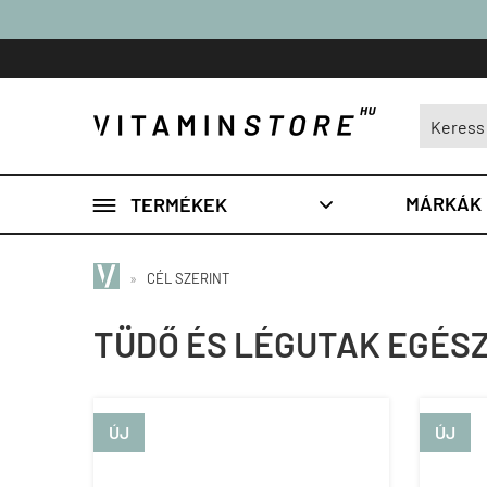

MÁRKÁK
TERMÉKEK

»
CÉL SZERINT
TÜDŐ ÉS LÉGUTAK EGÉS
ÚJ
ÚJ