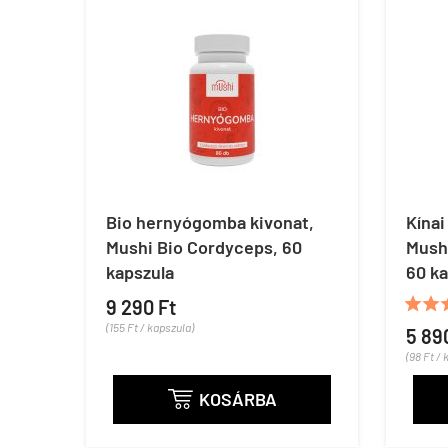
Bio hernyógomba kivonat,
Kína
Mushi Bio Cordyceps, 60
Mush
kapszula
60 ka


9 290 Ft
(155 Ft / kapszula)
5 89
(98 Ft / 
KOSÁRBA
