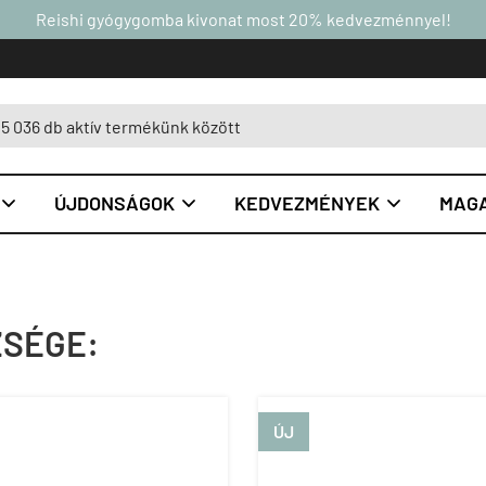
Reishi gyógygomba kivonat most 20% kedvezménnyel!
ÚJDONSÁGOK
KEDVEZMÉNYEK
MAGA



ZSÉGE:
ÚJ