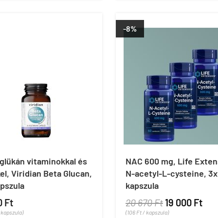
-8%
glükán vitaminokkal és
NAC 600 mg, Life Exten
el, Viridian Beta Glucan,
N-acetyl-L-cysteine, 3
pszula
kapszula
0 Ft
20 670 Ft
19 000 Ft
/ kapszula)
(106 Ft / kapszula)