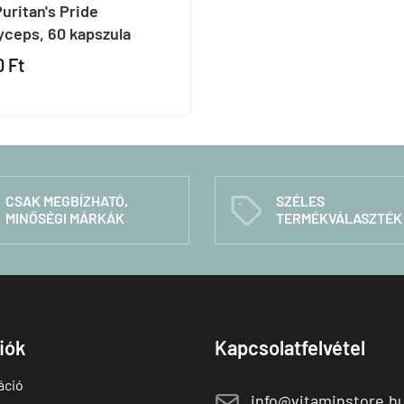
uritan's Pride
yceps, 60 kapszula
0 Ft
CSAK MEGBÍZHATÓ,
SZÉLES
C
MINŐSÉGI MÁRKÁK
TERMÉKVÁLASZTÉK
fiók
Kapcsolatfelvétel
áció
E
info@vitaminstore.h