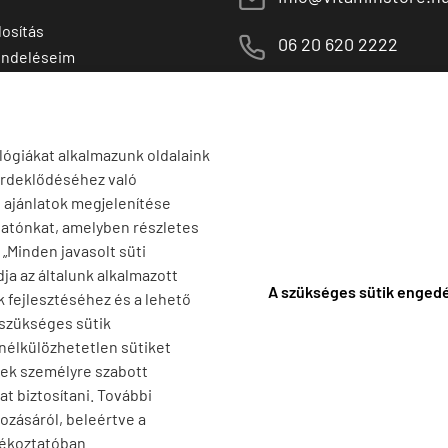
osítás
M
06 20 620 2222
endeléseim
 termékek
1141 Budapest,
T
Szugló u. 83-85.
tő termékek
H-P:
10:00-18:00
lógiákat alkalmazunk oldalaink
érdeklődéséhez való
s ajánlatok megjelenítése
tatónkat, amelyben részletes
a „Minden javasolt süti
ja az általunk alkalmazott
A szükséges sütik enged
k fejlesztéséhez és a lehető
 szükséges sütik
 nélkülözhetetlen sütiket
nek személyre szabott
t biztosítani. További
ozásáról, beleértve a
jékoztatóban.