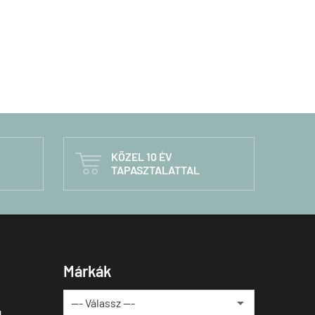
KÖZEL 10 ÉV

TAPASZTALATTAL
Márkák
u