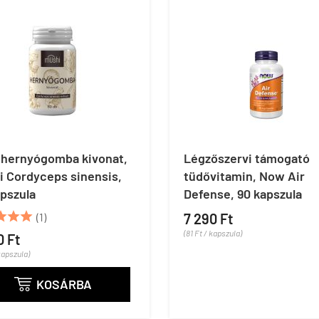
i hernyógomba kivonat,
Légzőszervi támogató
i Cordyceps sinensis,
tüdővitamin, Now Air
pszula
Defense, 90 kapszula



(1)
7 290 Ft
(81 Ft / kapszula)
0 Ft
kapszula)
KOSÁRBA
