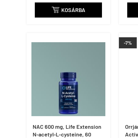
KOSÁRBA

-7%
NAC 600 mg, Life Extension
Orrjá
N-acetyl-L-cysteine, 60
Activ