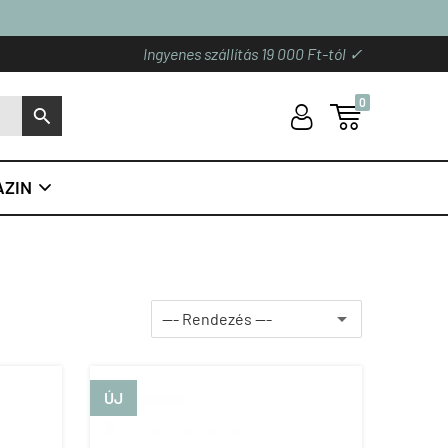
Ingyenes szállítás 19 000 Ft-tól ✓
0
U

S
ZIN

ÚJ