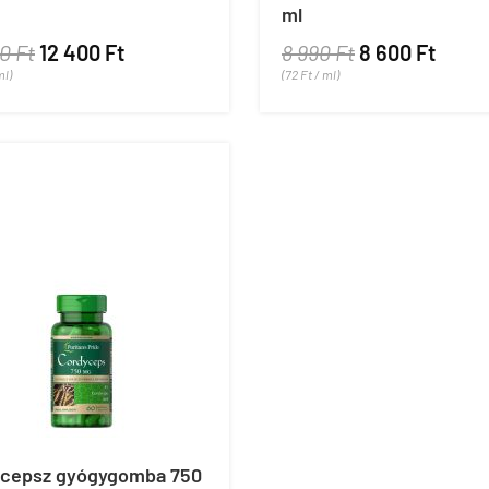
ml
0 Ft
12 400 Ft
8 990 Ft
8 600 Ft
ml)
(72 Ft / ml)
icepsz gyógygomba 750