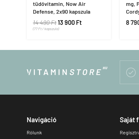
tüdővitamin, Now Air
mg, P
Defense, 2x90 kapszula
Cord
14 490 Ft
13 900 Ft
8 79
(77 Ft / kapszula)

Navigáció
Saját 
Rólunk
Regisztr