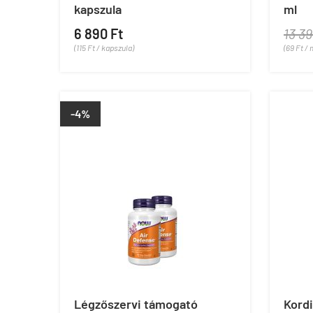
kapszula
ml
6 890 Ft
13 39
(115 Ft / kapszula)
(69 Ft / 
-4%
Légzőszervi támogató
Kord