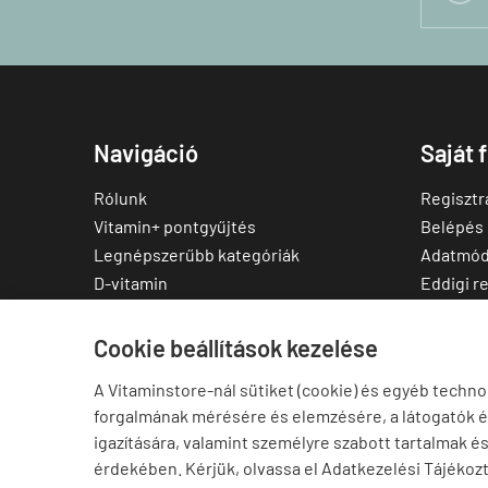
Navigáció
Saját 
Rólunk
Regisztr
Vitamin+ pontgyűjtés
Belépés
Legnépszerűbb kategóriák
Adatmód
D-vitamin
Eddigi r
C-vitamin
Kedvenc
Multivitamin
Letölthe
Cookie beállítások kezelése
Magnézium
A Vitaminstore-nál sütiket (cookie) és egyéb techno
Cink
forgalmának mérésére és elemzésére, a látogatók 
Omega-3
igazítására, valamint személyre szabott tartalmak é
Ashwagandha
érdekében. Kérjük, olvassa el Adatkezelési Tájékoz
Elállás a szerződéstől