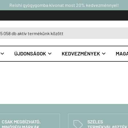
Reishi gyógygomba kivonat most 20% kedvezménnyel!
ÚJDONSÁGOK
KEDVEZMÉNYEK
MAGA



CSAK MEGBÍZHATÓ,
SZÉLES
C
MINŐSÉGI MÁRKÁK
TERMÉKVÁLASZTÉK