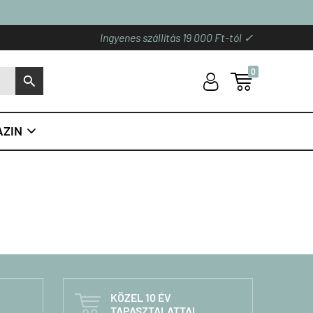
Ingyenes szállítás 19 000 Ft-tól ✓
0
U

S
ZIN

KÖZEL 10 ÉV

TAPASZTALATTAL