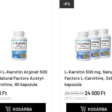
-8%
l L-Karnitin Arginát 500
L-Karnitin 500 mg, Natu
atural Factors Acetyl-
Factors L-Carnitine, 3x
nitine, 90 kapszula
kapszula
0 Ft
26 070 Ft
24 000 Ft
kapszula)
(133 Ft / kapszula)
KOSÁRBA
KOSÁRBA

