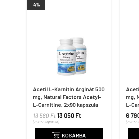
-4%
Acetil L-Karnitin Arginát 500
Aceti
mg, Natural Factors Acetyl-
mg, N
L-Carnitine, 2x90 kapszula
L-Car
13 580 Ft
13 050 Ft
6 79
(73 Ft / kapszula)
(75 Ft / 
KOSÁRBA
