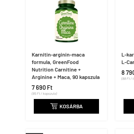
Karnitin-arginin-maca
L-ka
formula, GreenFood
L-Car
Nutrition Carnitine +
8 79
Arginine + Maca, 90 kapszula
(88 Ft / 
7 690 Ft
(85 Ft / kapszula)
KOSÁRBA
