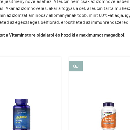
teljesítmény növeléséhez. A leucin nem csak az izomnövelésben,
yás. Akár az izomnövelés, akár a fogyás a cél, a leucin tartalmú 
in az izomzat aminosav állományának több, mint 60%-át adja, íg
ted az egészséges bélflórád, erősítheted az immunrendszered é
ket a Vitaminstore oldaláról és hozd ki a maximumot magadból!
ÚJ