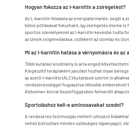
Hogyan fokozza az l-karnitin a zsírégetést?
Az L-karnitin feladata az energiatermelés: segíti a 
külső pótlásával fokozható, így zsírégetés üteme is 
sportos személyeknél az l-karnitin kevésbé tudta fo
az izmok oxigénellátása, csökkent az izomláz és izo
Mi az l-karnitin hatása a vérnyomásra és az 
Több kutatási eredmény is arra enged következtetni
Kiegészítő terápiaként javulást hozhat olyan bete
az acetil-l-karnitin (ALC) kutatások szerint is alkal
rendszerességgel fogyasztva idősebb embereknél tá
Alzheimer-kórral összefüggésben felmerült állapot
Sportoláshoz kell-e aminosavakat szedni?
A rendszeres testmozgás mellett célszerű kialakítan
nehéz biztosítani minden szükséges tápanyagot, ebb