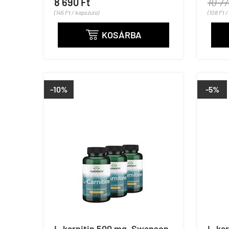
8 690 Ft
10 77
(145 Ft / kapszula)
(108 Ft 
KOSÁRBA

-10%
-5%
L-karnitin 500 mg, Swanson
L-ka