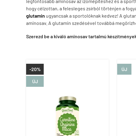
legfontosabb aminosav az izomépítéshez és a sport
hogy célzottan, a felesleges zsírból történjen a fog
glutamin
ugyancsak a sportolóknak kedvez! A glutam
aminosav. A glutamin szedésével továbbá megőrizhe
Szerezd be a kiváló aminosav tartalmú készítménye
-20%
ÚJ
ÚJ