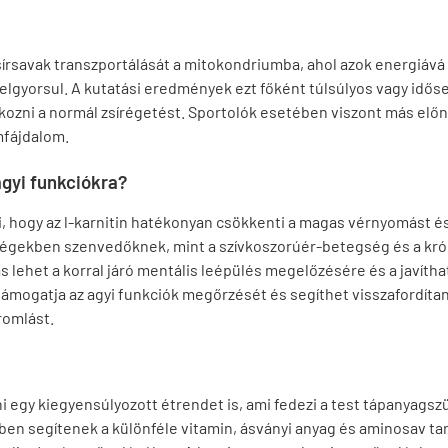
zsírsavak transzportálását a mitokondriumba, ahol azok energiává a
felgyorsul. A kutatási eredmények ezt főként túlsúlyos vagy időse
kozni a normál zsírégetést. Sportolók esetében viszont más előny
mfájdalom.
agyi funkciókra?
, hogy az l-karnitin hatékonyan csökkenti a magas vérnyomást és
gségekben szenvedőknek, mint a szívkoszorúér-betegség és a kró
mas lehet a korral járó mentális leépülés megelőzésére és a javítha
mogatja az agyi funkciók megőrzését és segíthet visszafordítan
romlást.
i egy kiegyensúlyozott étrendet is, ami fedezi a test tápanyagsz
en segítenek a különféle vitamin, ásványi anyag és aminosav ta