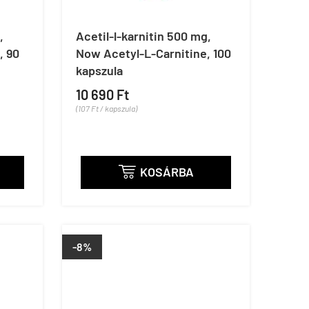
,
Acetil-l-karnitin 500 mg,
, 90
Now Acetyl-L-Carnitine, 100
kapszula
10 690 Ft
(107 Ft / kapszula)
KOSÁRBA

-8%