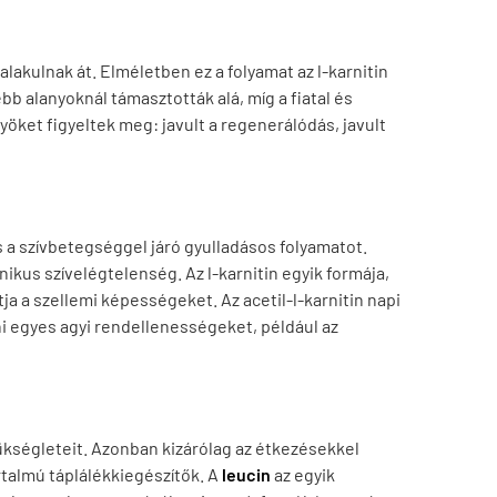
lakulnak át. Elméletben ez a folyamat az l-karnitin
bb alanyoknál támasztották alá, míg a fiatal és
öket figyeltek meg: javult a regenerálódás, javult
 a szívbetegséggel járó gyulladásos folyamatot.
nikus szívelégtelenség.
Az l-karnitin egyik formája,
tja a szellemi képességeket. Az acetil-l-karnitin napi
i egyes agyi rendellenességeket, például az
ükségleteit. Azonban kizárólag az étkezésekkel
rtalmú táplálékkiegészítők.
A
leucin
az egyik