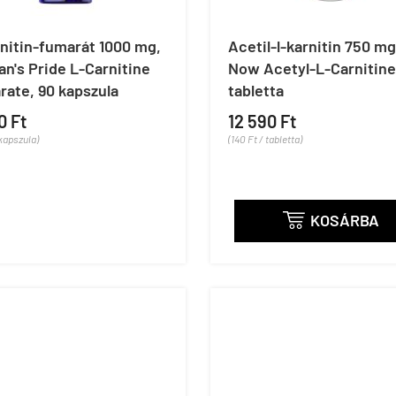
nitin-fumarát 1000 mg,
Acetil-l-karnitin 750 mg
an's Pride L-Carnitine
Now Acetyl-L-Carnitine
ate, 90 kapszula
tabletta
0 Ft
12 590 Ft
 kapszula)
(140 Ft / tabletta)
KOSÁRBA
