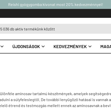
Reishi gyógygomba kivonat most 20% kedvezménnyel!
ÚJDONSÁGOK
KEDVEZMÉNYEK
MAGA



 különféle aminosav tartalmú készítmények, amelyek segítségedre
ulni a súlyfeleslegtől. De további lenyűgöző hatásai is vannak 
elelő étrend és testmozgás mellett ennek az aminosavnak a bevi