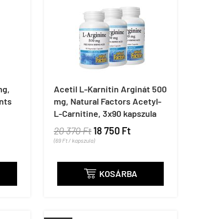
mg,
Acetil L-Karnitin Arginát 500
nts
mg, Natural Factors Acetyl-
L-Carnitine, 3x90 kapszula
20 370 Ft
18 750 Ft
(69 Ft / kapszula)
KOSÁRBA
