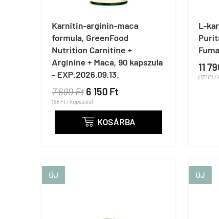
Karnitin-arginin-maca
L-kar
formula, GreenFood
Purit
Nutrition Carnitine +
Fumar
Arginine + Maca, 90 kapszula
11 79
- EXP.2026.09.13.
(131 Ft /
7 690 Ft
6 150 Ft
(68 Ft / kapszula)
KOSÁRBA

ÚJ
ÚJ