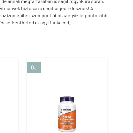
 de annak megtartásában is segít fogyókúra során,
készítmények biztosan a segítségedre lesznek!
A
y az izomépítés szempontjából az egyik legfontosabb
s serkentheted az agyi funkcióid.
ÚJ