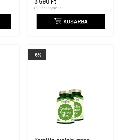
3 590 Ft
(120 Ft / kapszula)
KOSÁRBA

-6%
Karnitin-arginin-maca