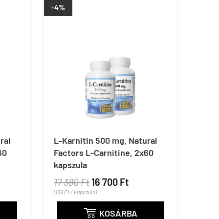
-4%
ral
L-Karnitin 500 mg, Natural
60
Factors L-Carnitine, 2x60
kapszula
17 380 Ft
16 700 Ft
(139 Ft / kapszula)
KOSÁRBA
