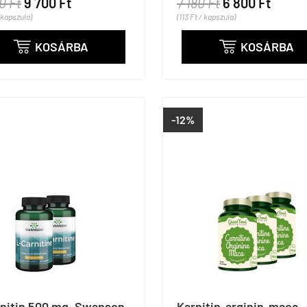
0 Ft
9 700 Ft
7 180 Ft
6 800 Ft
/ kapszula)
(113 Ft / kapszula)
KOSÁRBA
KOSÁRBA


-12%
rnitin 500 mg, Swanson
Karnitin-arginin-maca