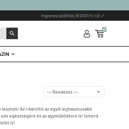
Ingyenes szállítás 19 000 Ft-tól ✓
0
U

S
ZIN

 lesznek! Az l-karnitin az egyik leghasznosabb
a szív egészségére és az agyműködésre is! Ismerd
telét is!