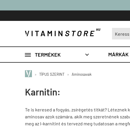

MÁRKÁK
TERMÉKEK

»
TÍPUS SZERINT
»
Aminosavak
Karnitin:
Te is keresed a fogyás, zsírégetés titkát? Léteznek
aminosav azok számára, akik meg szeretnének szabad
meg az l-karnitint és tervezd meg tudatosan a megf