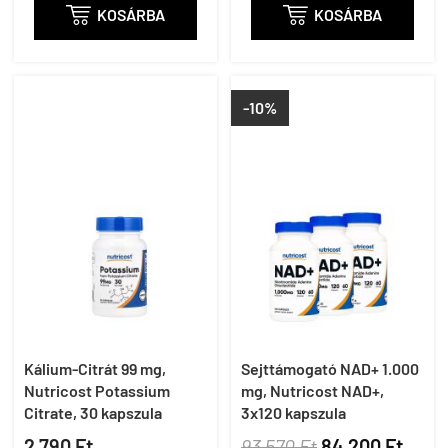

KOSÁRBA

KOSÁRBA
-10%
Kálium-Citrát 99 mg,
Sejttámogató NAD+ 1.000
Nutricost Potassium
mg, Nutricost NAD+,
Citrate, 30 kapszula
3x120 kapszula
2 790 Ft
93 570 Ft
84 200 Ft