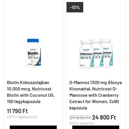
-10%
Biotin Kókuszolajban
D-Mannóz 1300 mg Áfonya
10.000 mcg, Nutricost
Kivonattal, Nutricost D-
Biotin with Coconut Oil,
Mannose with Cranberry
150 lágykapszula
Extract for Women, 3x90
kapszula
11 790 Ft
27 570 Ft
24 800 Ft
(79 Ft / lágykapszula)
(92 Ft / kapszula)