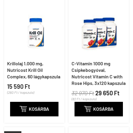
Krillolaj 1.000 mg,
C-Vitamin 1000 mg
Nutricost Krill Oil
Csipkebogyóval,
Complex, 60 lágykapszula
Nutricost Vitamin C with
Rose Hips, 3x120 kapszula
15 590 Ft
32 970 Ft
29 650 Ft
(260 Ft / kapszula)
(82 Ft / kapszula)

KOSÁRBA

KOSÁRBA