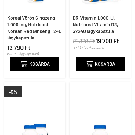
Koreai Vörös Gingzeng
D3-Vitamin 1.000 IU,
1.000 mg, Nutricost
Nutricost Vitamin D3,
Korean Red Ginseng , 240
3x240 lágykapszula
lágykapszula
21 870 Ft
19 700 Ft
12 790 Ft
(27 Ft / lágykapszula)
(53 Ft / lágykapszula)

KOSÁRBA

KOSÁRBA
-5%