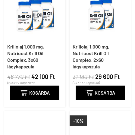
Krillolaj 1.000 mg,
Krillolaj 1.000 mg,
Nutricost Krill Oil
Nutricost Krill Oil
Complex, 3x60
Complex, 2x60
lágykapszula
lágykapszula
46 770 Ft
42 100 Ft
31 180 Ft
29 600 Ft
(234 Ft / kapszula)
(247 Ft / kapszula)

KOSÁRBA

KOSÁRBA
-10%