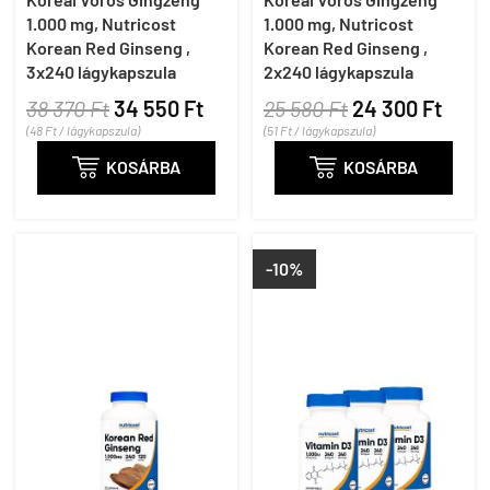
1.000 mg, Nutricost
1.000 mg, Nutricost
Korean Red Ginseng ,
Korean Red Ginseng ,
3x240 lágykapszula
2x240 lágykapszula
38 370 Ft
34 550 Ft
25 580 Ft
24 300 Ft
(48 Ft / lágykapszula)
(51 Ft / lágykapszula)

KOSÁRBA

KOSÁRBA
-10%