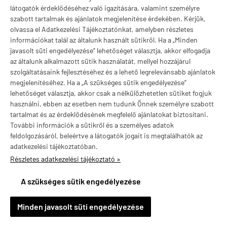
látogatók érdeklődéséhez való igazítására, valamint személyre
lágykapszula
8 690 Ft
szabott tartalmak és ajánlatok megjelenítése érdekében. Kérjük,
17 380 Ft
16 500 Ft
(36 Ft / lágykapszula)
olvassa el Adatkezelési Tájékoztatónkat, amelyben részletes
(34 Ft / lágykapszula)
információkat talál az általunk használt sütikről. Ha a „Minden
javasolt süti engedélyezése” lehetőséget választja, akkor elfogadja

KOSÁRBA

KOSÁRBA
az általunk alkalmazott sütik használatát, mellyel hozzájárul
szolgáltatásaink fejlesztéséhez és a lehető legrelevánsabb ajánlatok
megjelenítéséhez. Ha a „A szükséges sütik engedélyezése”
lehetőséget választja, akkor csak a nélkülözhetetlen sütiket fogjuk
-10%
-5%
használni, ebben az esetben nem tudunk Önnek személyre szabott
tartalmat és az érdeklődésének megfelelő ajánlatokat biztosítani.
További információk a sütikről és a személyes adatok
feldolgozásáról, beleértve a látogatók jogait is megtalálhatók az
adatkezelési tájékoztatóban.
Részletes adatkezelési tájékoztató »
A szükséges sütik engedélyezése
×
Vivien Balkány településről
V
Minden javasolt süti engedélyezése
Vásárolt a webáruházban
2 órával ezelőtt
