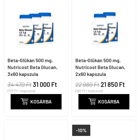
Béta-Glükán 500 mg,
Béta-Glükán 500 mg,
Nutricost Beta Glucan,
Nutricost Beta Glucan,
3x60 kapszula
2x60 kapszula
34 470 Ft
31 000 Ft
22 980 Ft
21 850 Ft
(172 Ft / kapszula)
(182 Ft / kapszula)

KOSÁRBA

KOSÁRBA
-10%