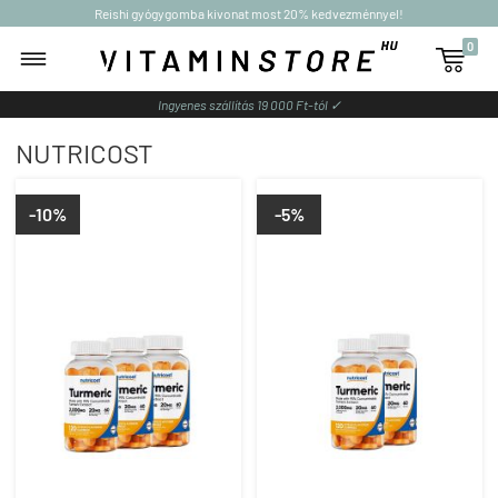
Reishi gyógygomba kivonat most 20% kedvezménnyel!
0

Ingyenes szállítás 19 000 Ft-tól ✓
NUTRICOST
-10%
-5%