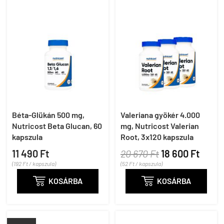
Béta-Glükán 500 mg,
Valeriana gyökér 4.000
Nutricost Beta Glucan, 60
mg, Nutricost Valerian
kapszula
Root, 3x120 kapszula
11 490 Ft
20 670 Ft
18 600 Ft
(192 Ft / kapszula)
(52 Ft / kapszula)

KOSÁRBA

KOSÁRBA