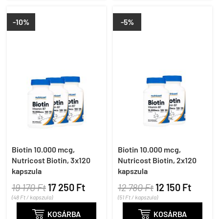
-10%
-5%
Biotin 10.000 mcg,
Biotin 10.000 mcg,
Nutricost Biotin, 3x120
Nutricost Biotin, 2x120
kapszula
kapszula
19 170 Ft
17 250 Ft
12 780 Ft
12 150 Ft
(48 Ft / kapszula)
(51 Ft / kapszula)

KOSÁRBA

KOSÁRBA