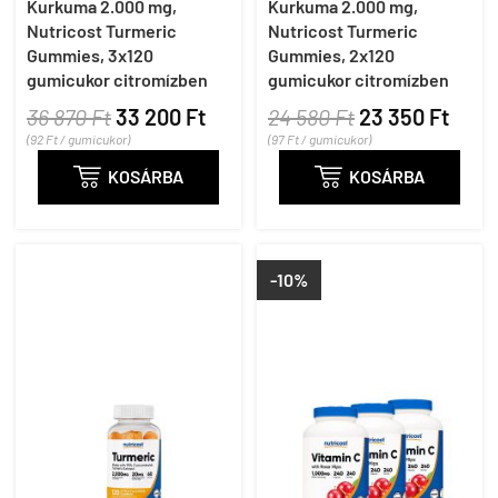
Kurkuma 2.000 mg,
Kurkuma 2.000 mg,
Nutricost Turmeric
Nutricost Turmeric
Gummies, 3x120
Gummies, 2x120
gumicukor citromízben
gumicukor citromízben
36 870 Ft
33 200 Ft
24 580 Ft
23 350 Ft
(92 Ft / gumicukor)
(97 Ft / gumicukor)

KOSÁRBA

KOSÁRBA
-10%