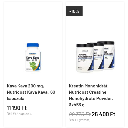
-10%
Kava Kava 200 mg,
Kreatin Monohidrát,
Nutricost Kava Kava , 60
Nutricost Creatine
kapszula
Monohydrate Powder,
3x453 g
11 190 Ft
29 370 Ft
26 400 Ft
(187 Ft / kapszula)
(19 Ft / gramm)