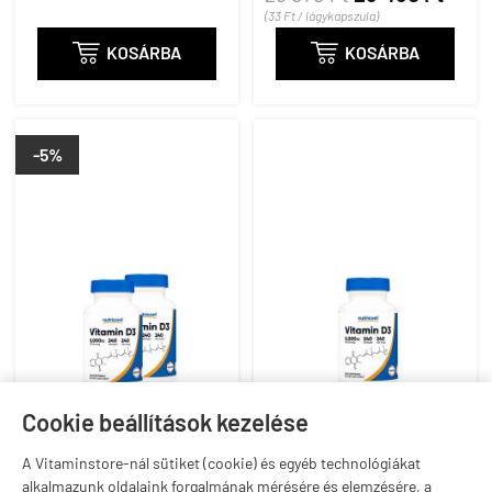
(33 Ft / lágykapszula)

KOSÁRBA

KOSÁRBA
-5%
Cookie beállítások kezelése
Vitamin D3 5.000 IU,
Vitamin D3 5.000 IU,
A Vitaminstore-nál sütiket (cookie) és egyéb technológiákat
Nutricost Vitamin D3
Nutricost Vitamin D3
alkalmazunk oldalaink forgalmának mérésére és elemzésére, a
5.000 UI, 2x240
5.000 UI, 240 lágykapszula