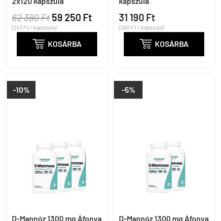
2x120 kapszula
kapszula
62 380 Ft
59 250 Ft
31 190 Ft
(247 Ft / kapszula)
(260 Ft / kapszula)

KOSÁRBA

KOSÁRBA
-10%
-5%
D-Mannóz 1300 mg Áfonya
D-Mannóz 1300 mg Áfonya