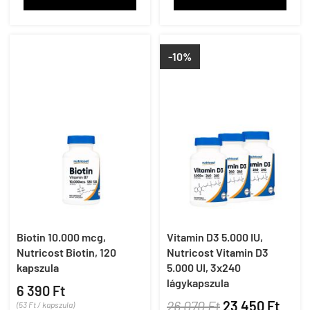
-10%
Biotin 10.000 mcg,
Vitamin D3 5.000 IU,
Nutricost Biotin, 120
Nutricost Vitamin D3
kapszula
5.000 UI, 3x240
lágykapszula
6 390 Ft
26 070 Ft
23 450 Ft
(53 Ft / kapszula)