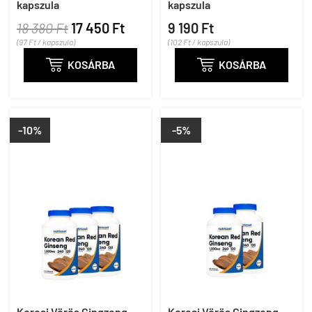
kapszula
kapszula
18 380 Ft
17 450 Ft
9 190 Ft
(97 Ft / kapszula)
(102 Ft / kapszula)

KOSÁRBA

KOSÁRBA
-10%
-5%
Koreai Vörös Gingzeng
Koreai Vörös Gingzeng