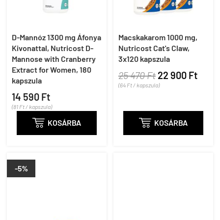
D-Mannóz 1300 mg Áfonya
Macskakarom 1000 mg,
Kivonattal, Nutricost D-
Nutricost Cat's Claw,
Mannose with Cranberry
3x120 kapszula
Extract for Women, 180
25 470 Ft
22 900 Ft
kapszula
(64 Ft / kapszula)
14 590 Ft
(81 Ft / kapszula)

KOSÁRBA

KOSÁRBA
-5%