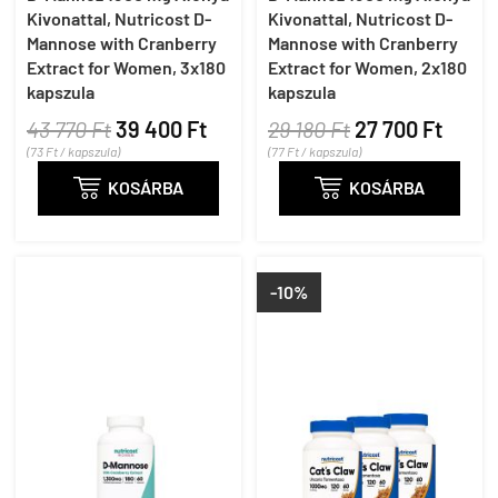
Kivonattal, Nutricost D-
Kivonattal, Nutricost D-
Mannose with Cranberry
Mannose with Cranberry
Extract for Women, 3x180
Extract for Women, 2x180
kapszula
kapszula
43 770 Ft
39 400 Ft
29 180 Ft
27 700 Ft
(73 Ft / kapszula)
(77 Ft / kapszula)

KOSÁRBA

KOSÁRBA
-10%