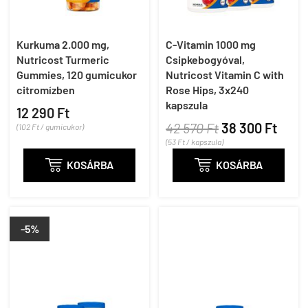
Kurkuma 2.000 mg,
C-Vitamin 1000 mg
Nutricost Turmeric
Csipkebogyóval,
Gummies, 120 gumicukor
Nutricost Vitamin C with
citromízben
Rose Hips, 3x240
kapszula
12 290 Ft
42 570 Ft
38 300 Ft
(102 Ft / gumicukor)
(53 Ft / kapszula)

KOSÁRBA

KOSÁRBA
-5%