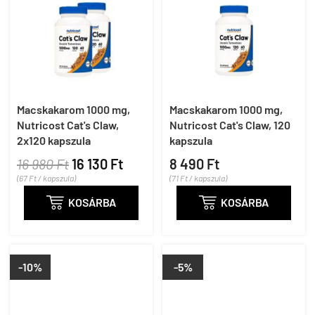
Macskakarom 1000 mg,
Macskakarom 1000 mg,
Nutricost Cat's Claw,
Nutricost Cat's Claw, 120
2x120 kapszula
kapszula
16 980 Ft
16 130 Ft
8 490 Ft
(67 Ft / kapszula)
(71 Ft / kapszula)

KOSÁRBA

KOSÁRBA
-10%
-5%