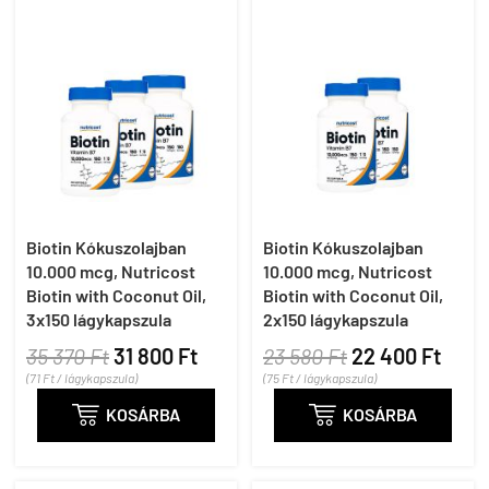
Biotin Kókuszolajban
Biotin Kókuszolajban
10.000 mcg, Nutricost
10.000 mcg, Nutricost
Biotin with Coconut Oil,
Biotin with Coconut Oil,
3x150 lágykapszula
2x150 lágykapszula
35 370 Ft
31 800 Ft
23 580 Ft
22 400 Ft
(71 Ft / lágykapszula)
(75 Ft / lágykapszula)

KOSÁRBA

KOSÁRBA