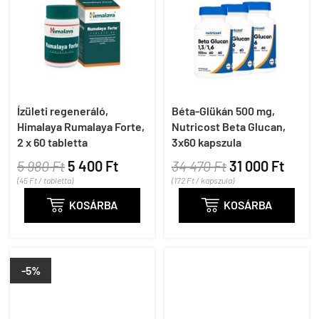
Ízületi regeneráló,
Béta-Glükán 500 mg,
Himalaya Rumalaya Forte,
Nutricost Beta Glucan,
2 x 60 tabletta
3x60 kapszula
5 980 Ft
5 400 Ft
34 470 Ft
31 000 Ft
(45 Ft / tabletta)
(172 Ft / kapszula)

KOSÁRBA

KOSÁRBA
-5%