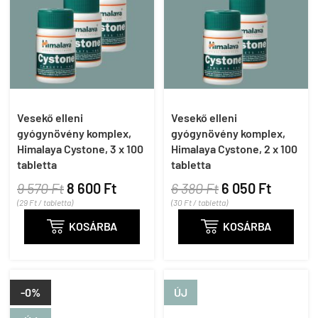
Vesekő elleni
Vesekő elleni
gyógynövény komplex,
gyógynövény komplex,
Himalaya Cystone, 3 x 100
Himalaya Cystone, 2 x 100
tabletta
tabletta
9 570 Ft
8 600 Ft
6 380 Ft
6 050 Ft
(29 Ft / tabletta)
(30 Ft / tabletta)

KOSÁRBA

KOSÁRBA
-0%
ÚJ