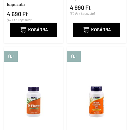
kapszula
4 990 Ft
4 690 Ft
(50 Ft / kapszula)
(47 Ft / kapszula)

KOSÁRBA

KOSÁRBA
ÚJ
ÚJ