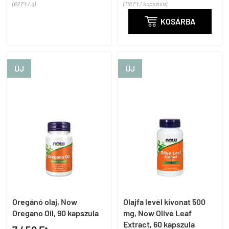
(62 Ft / g)
(118 Ft / kapszula)

KOSÁRBA
ÚJ
ÚJ
Oregánó olaj, Now
Olajfa levél kivonat 500
Oregano Oil, 90 kapszula
mg, Now Olive Leaf
Extract, 60 kapszula