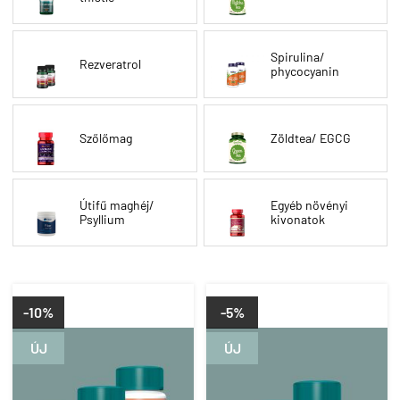
Spirulina/
Rezveratrol
phycocyanin
Szőlőmag
Zöldtea/ EGCG
Útifű maghéj/
Egyéb növényi
Psyllium
kivonatok
-10%
-5%
ÚJ
ÚJ