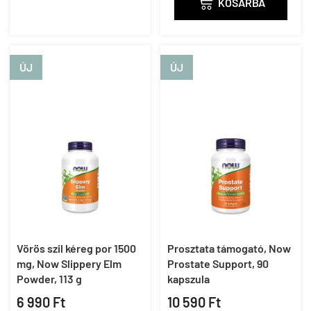

KOSÁRBA
ÚJ
ÚJ
Vörös szil kéreg por 1500
Prosztata támogató, Now
mg, Now Slippery Elm
Prostate Support, 90
Powder, 113 g
kapszula
6 990 Ft
10 590 Ft