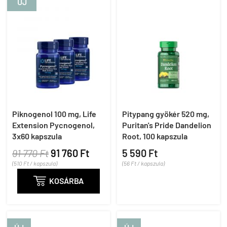
ÚJ
Piknogenol 100 mg, Life
Pitypang gyökér 520 mg,
Extension Pycnogenol,
Puritan's Pride Dandelion
3x60 kapszula
Root, 100 kapszula
91 770 Ft
91 760 Ft
5 590 Ft
(510 Ft / kapszula)
(56 Ft / kapszula)

KOSÁRBA