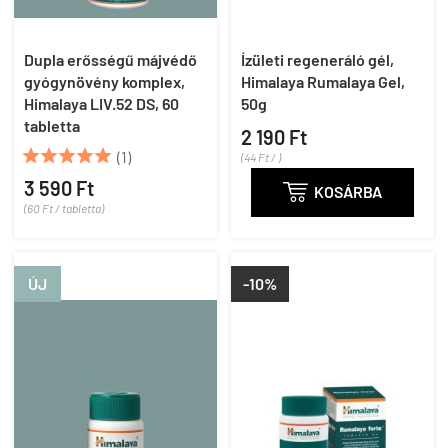
Dupla erősségű májvédő
Ízületi regeneráló gél,
gyógynövény komplex,
Himalaya Rumalaya Gel,
Himalaya LIV.52 DS, 60
50g
tabletta
2 190 Ft





(1)
(44 Ft / )
3 590 Ft

KOSÁRBA
(60 Ft / tabletta)
ÚJ
-10%