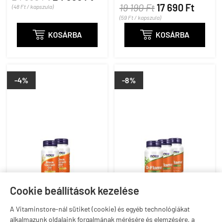
19 190 Ft
17 690 Ft
(48 Ft / kapszula)
(59 Ft / kapszula)

KOSÁRBA

KOSÁRBA
-4%
-8%
Cookie beállítások kezelése
A Vitaminstore-nál sütiket (cookie) és egyéb technológiákat
Feketeribizli mag olaj 500
Gyulladáscsökkentő és
alkalmazunk oldalaink forgalmának mérésére és elemzésére, a
mg, Now Black Currant
fájdalomcsillapító, NOW