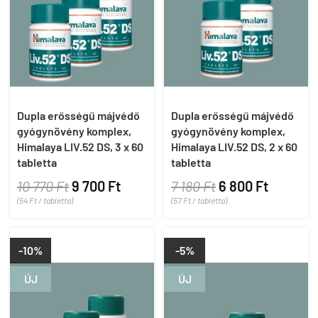
Dupla erősségű májvédő
Dupla erősségű májvédő
gyógynövény komplex,
gyógynövény komplex,
Himalaya LIV.52 DS, 3 x 60
Himalaya LIV.52 DS, 2 x 60
tabletta
tabletta
10 770 Ft
9 700 Ft
7 180 Ft
6 800 Ft
(54 Ft / tabletta)
(57 Ft / tabletta)
-10%
-5%
ÚJ
ÚJ