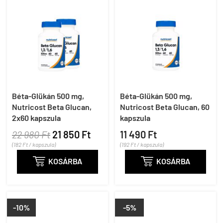
Béta-Glükán 500 mg,
Béta-Glükán 500 mg,
Nutricost Beta Glucan,
Nutricost Beta Glucan, 60
2x60 kapszula
kapszula
22 980 Ft
21 850 Ft
11 490 Ft
(182 Ft / kapszula)
(192 Ft / kapszula)

KOSÁRBA

KOSÁRBA
-10%
-5%