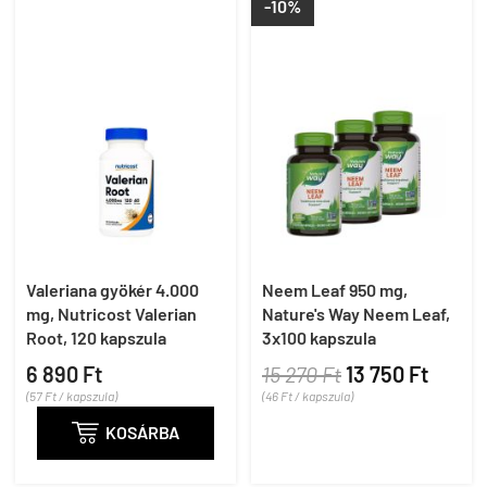
-10%
Valeriana gyökér 4.000
Neem Leaf 950 mg,
mg, Nutricost Valerian
Nature's Way Neem Leaf,
Root, 120 kapszula
3x100 kapszula
6 890 Ft
15 270 Ft
13 750 Ft
(57 Ft / kapszula)
(46 Ft / kapszula)

KOSÁRBA