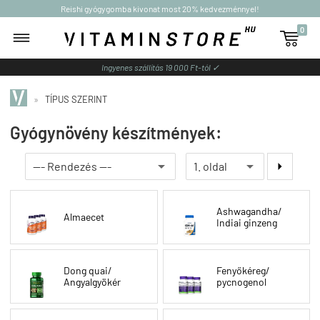
Reishi gyógygomba kivonat most 20% kedvezménnyel!
0

Ingyenes szállítás 19 000 Ft-tól ✓
»
TÍPUS SZERINT
Gyógynövény készítmények:

Ashwagandha/
Almaecet
Indiai ginzeng
Dong quai/
Fenyőkéreg/
Angyalgyökér
pycnogenol