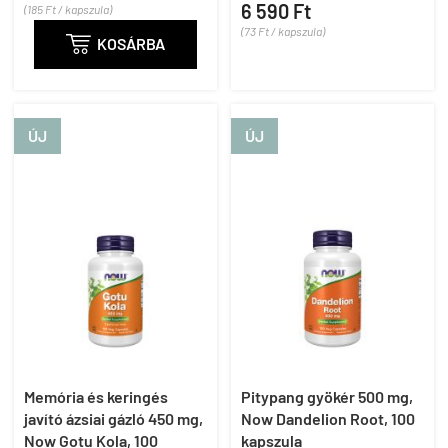
6 590 Ft
(185 Ft / kapszula)
(73 Ft / kapszula)

KOSÁRBA
ÚJ
ÚJ
Memória és keringés
Pitypang gyökér 500 mg,
javító ázsiai gázló 450 mg,
Now Dandelion Root, 100
Now Gotu Kola, 100
kapszula