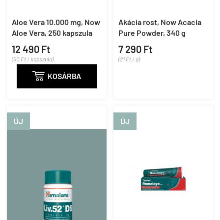
Aloe Vera 10.000 mg, Now
Akácia rost, Now Acacia
Aloe Vera, 250 kapszula
Pure Powder, 340 g
12 490 Ft
7 290 Ft
(50 Ft / kapszula)
(21 Ft / g)

KOSÁRBA
ÚJ
ÚJ