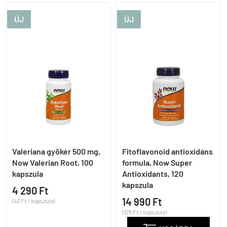
ÚJ
ÚJ
Valeriana gyökér 500 mg,
Fitoflavonoid antioxidáns
Now Valerian Root, 100
formula, Now Super
kapszula
Antioxidants, 120
kapszula
4 290 Ft
14 990 Ft
(43 Ft / kapszula)
(125 Ft / kapszula)