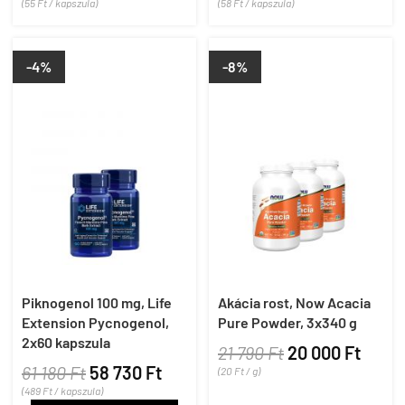
(55 Ft / kapszula)
(58 Ft / kapszula)
-4%
-8%
Piknogenol 100 mg, Life
Akácia rost, Now Acacia
Extension Pycnogenol,
Pure Powder, 3x340 g
2x60 kapszula
21 790 Ft
20 000 Ft
61 180 Ft
58 730 Ft
(20 Ft / g)
(489 Ft / kapszula)