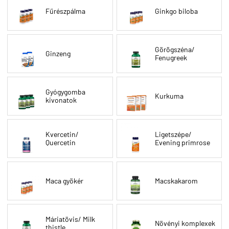
Fűrészpálma
Ginkgo biloba
Görögszéna/
Ginzeng
Fenugreek
Gyógygomba
Kurkuma
kivonatok
Kvercetin/
Ligetszépe/
Quercetin
Evening primrose
Maca gyökér
Macskakarom
Máriatövis/ Milk
Növényi komplexek
thistle