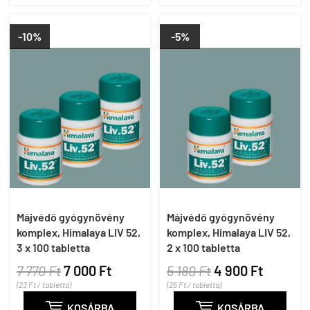
-10%
-5%
Májvédő gyógynövény
Májvédő gyógynövény
komplex, Himalaya LIV 52,
komplex, Himalaya LIV 52,
3 x 100 tabletta
2 x 100 tabletta
7 770 Ft
7 000 Ft
5 180 Ft
4 900 Ft
(23 Ft / tabletta)
(25 Ft / tabletta)

KOSÁRBA

KOSÁRBA