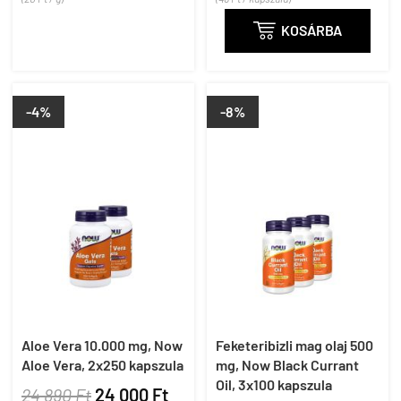

KOSÁRBA
-4%
-8%
Aloe Vera 10.000 mg, Now
Feketeribizli mag olaj 500
Aloe Vera, 2x250 kapszula
mg, Now Black Currant
Oil, 3x100 kapszula
24 890 Ft
24 000 Ft