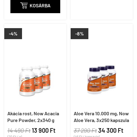

KOSÁRBA
-4%
-8%
Akácia rost, Now Acacia
Aloe Vera 10.000 mg, Now
Pure Powder, 2x340 g
Aloe Vera, 3x250 kapszula
14 490 Ft
13 900 Ft
37 290 Ft
34 300 Ft
(20 Ft / g)
(46 Ft / kapszula)