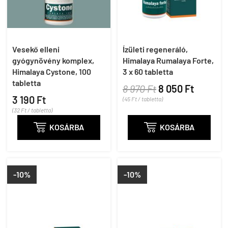
Vesekő elleni
Ízületi regeneráló,
gyógynövény komplex,
Himalaya Rumalaya Forte,
Himalaya Cystone, 100
3 x 60 tabletta
tabletta
8 970 Ft
8 050 Ft
3 190 Ft
(45 Ft / tabletta)
(32 Ft / tabletta)

KOSÁRBA

KOSÁRBA
-10%
-10%