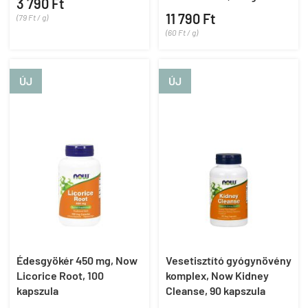
3 790 Ft
11 790 Ft
(79 Ft / g)
(60 Ft / g)
ÚJ
ÚJ
Édesgyökér 450 mg, Now
Vesetisztító gyógynövény
Licorice Root, 100
komplex, Now Kidney
kapszula
Cleanse, 90 kapszula