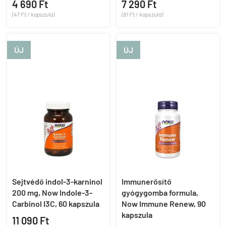
4 690 Ft
7 290 Ft
(47 Ft / kapszula)
(81 Ft / kapszula)
ÚJ
ÚJ
Sejtvédő indol-3-karninol
Immunerősítő
200 mg, Now Indole-3-
gyógygomba formula,
Carbinol I3C, 60 kapszula
Now Immune Renew, 90
kapszula
11 090 Ft