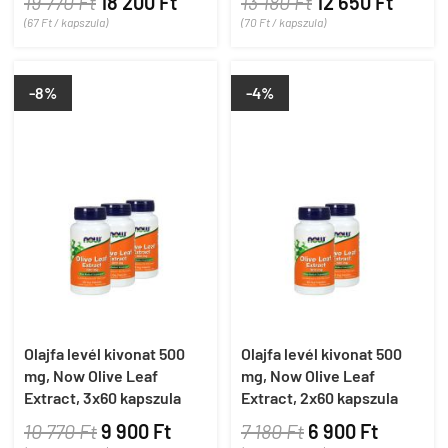
19 770 Ft
18 200 Ft
13 180 Ft
12 650 Ft
(67 Ft / kapszula)
(70 Ft / kapszula)
-8%
-4%
Olajfa levél kivonat 500
Olajfa levél kivonat 500
mg, Now Olive Leaf
mg, Now Olive Leaf
Extract, 3x60 kapszula
Extract, 2x60 kapszula
10 770 Ft
9 900 Ft
7 180 Ft
6 900 Ft