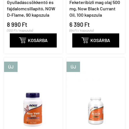
Gyulladáscsökkentő és
Feketeribizli mag olaj 500
fájdalomcsillapító, NOW
mg, Now Black Currant
D-Flame, 90 kapszula
Oil, 100 kapszula
8 990 Ft
6 390 Ft
(100 Ft / kapszula)
(64 Ft / kapszula)

KOSÁRBA

KOSÁRBA
ÚJ
ÚJ