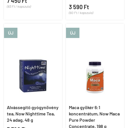
7 450 Ft
3 590 Ft
(83 Ft / kapszula)
(60 Ft / kapszula)
ÚJ
ÚJ
Alvássegítő gyógynövény
Maca gyökér 6:1
tea, Now Nighttime Tea,
koncentrátum, Now Maca
24 adag, 48 g
Pure Powder
Concentrate, 198 g