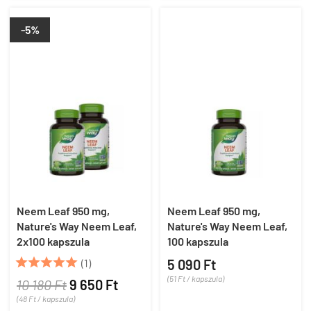
-5%
Neem Leaf 950 mg,
Neem Leaf 950 mg,
Nature's Way Neem Leaf,
Nature's Way Neem Leaf,
2x100 kapszula
100 kapszula





(1)
5 090 Ft
(51 Ft / kapszula)
10 180 Ft
9 650 Ft
(48 Ft / kapszula)