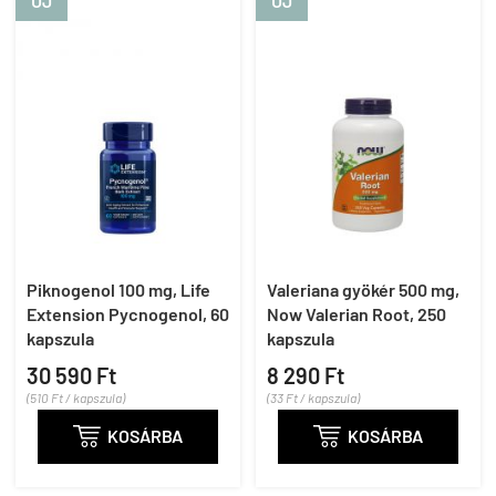
ÚJ
ÚJ
Piknogenol 100 mg, Life
Valeriana gyökér 500 mg,
Extension Pycnogenol, 60
Now Valerian Root, 250
kapszula
kapszula
30 590 Ft
8 290 Ft
(510 Ft / kapszula)
(33 Ft / kapszula)

KOSÁRBA

KOSÁRBA