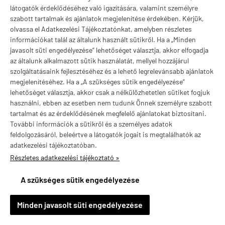
látogatók érdeklődéséhez való igazítására, valamint személyre
Oil, 2x100 kapszula
D-Flame, 3x90 kapszula
szabott tartalmak és ajánlatok megjelenítése érdekében. Kérjük,
12 790 Ft
12 290 Ft
26 970 Ft
24 810 Ft
olvassa el Adatkezelési Tájékoztatónkat, amelyben részletes
(61 Ft / kapszula)
(92 Ft / kapszula)
információkat talál az általunk használt sütikről. Ha a „Minden
javasolt süti engedélyezése” lehetőséget választja, akkor elfogadja

KOSÁRBA

KOSÁRBA
az általunk alkalmazott sütik használatát, mellyel hozzájárul
szolgáltatásaink fejlesztéséhez és a lehető legrelevánsabb ajánlatok
megjelenítéséhez. Ha a „A szükséges sütik engedélyezése”
lehetőséget választja, akkor csak a nélkülözhetetlen sütiket fogjuk
-4%
-8%
használni, ebben az esetben nem tudunk Önnek személyre szabott
tartalmat és az érdeklődésének megfelelő ajánlatokat biztosítani.
További információk a sütikről és a személyes adatok
feldolgozásáról, beleértve a látogatók jogait is megtalálhatók az
adatkezelési tájékoztatóban.
Részletes adatkezelési tájékoztató »
A szükséges sütik engedélyezése
×
Vivien Balkány településről
V
Minden javasolt süti engedélyezése
Vásárolt a webáruházban
9 órával ezelőtt
