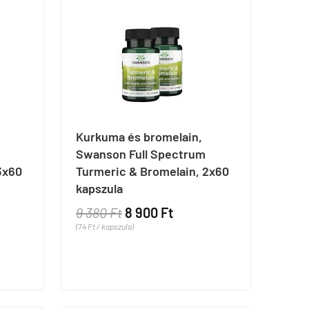
Kurkuma és bromelain,
Swanson Full Spectrum
3x60
Turmeric & Bromelain, 2x60
kapszula
9 380 Ft
8 900 Ft
(74 Ft / kapszula)