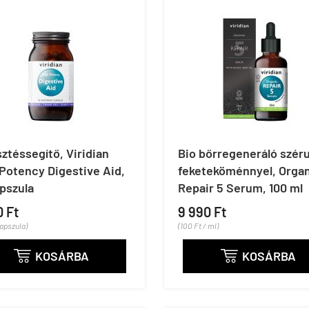
téssegítő, Viridian
Bio bőrregeneráló szér
Potency Digestive Aid,
feketeköménnyel, Orga
pszula
Repair 5 Serum, 100 ml
0 Ft
9 990 Ft
kapszula)
(100 Ft / ml)
KOSÁRBA
KOSÁRBA

