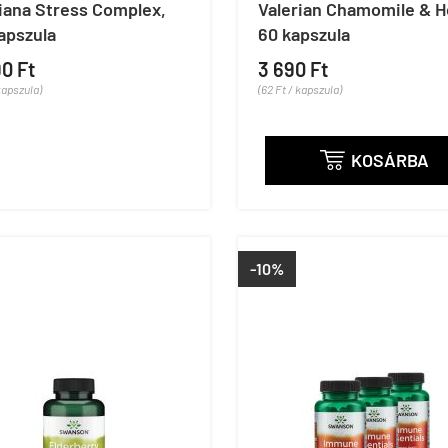
iana Stress Complex,
Valerian Chamomile & H
apszula
60 kapszula
90 Ft
3 690 Ft
kapszula)
(62 Ft / kapszula)
KOSÁRBA

-10%