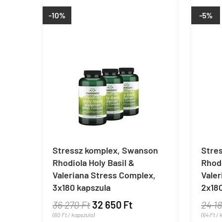
-10%
-5%
Stressz komplex, Swanson
Stre
Rhodiola Holy Basil &
Rhodi
Valeriana Stress Complex,
Valer
3x180 kapszula
2x180
36 270 Ft
32 650 Ft
24 18
(60 Ft / kapszula)
(64 Ft / 