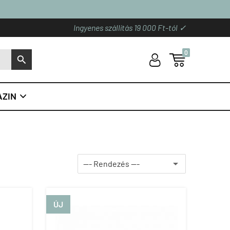
Ingyenes szállítás 19 000 Ft-tól ✓
0
U

S
ZIN

ÚJ