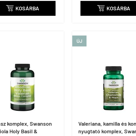
KOSÁRBA
KOSÁRBA


ÚJ
ssz komplex, Swanson
Valeriana, kamilla és ko
ola Holy Basil &
nyugtató komplex, Swa