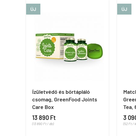
ÚJ
ÚJ
Ízületvédő és bőrtápláló
Matc
csomag, GreenFood Joints
Gree
Care Box
Tea, 
13 890 Ft
3 09
(13 890 Ft / db)
(52 Ft / 