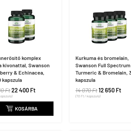
nerősítő komplex
Kurkuma és bromelain,
a kivonattal, Swanson
Swanson Full Spectrum
rberry & Echinacea,
Turmeric & Bromelain, 
 kapszula
kapszula
80 Ft
22 400 Ft
14 070 Ft
12 650 Ft
kapszula)
(70 Ft / kapszula)
KOSÁRBA
