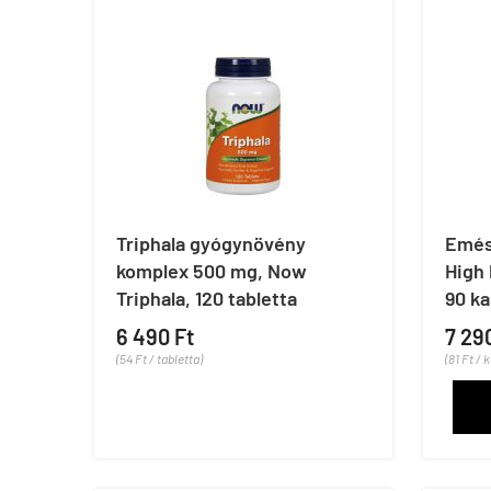
Triphala gyógynövény
Emész
komplex 500 mg, Now
High 
Triphala, 120 tabletta
90 ka
6 490 Ft
7 29
(54 Ft / tabletta)
(81 Ft / 