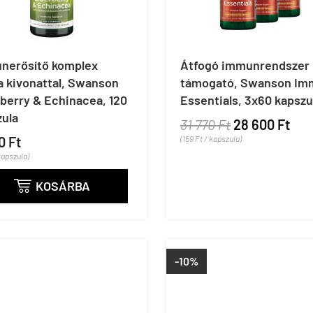
nerősítő komplex
Átfogó immunrendszer
a kivonattal, Swanson
támogató, Swanson Im
berry & Echinacea, 120
Essentials, 3x60 kapszu
zula
31 770 Ft
28 600 Ft
0 Ft
(159 Ft / kapszula)
kapszula)
KOSÁRBA

-10%