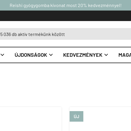
Reishi gyógygomba kivonat most 20% kedvezménnyel!
ÚJDONSÁGOK
KEDVEZMÉNYEK
MAGA



ÚJ