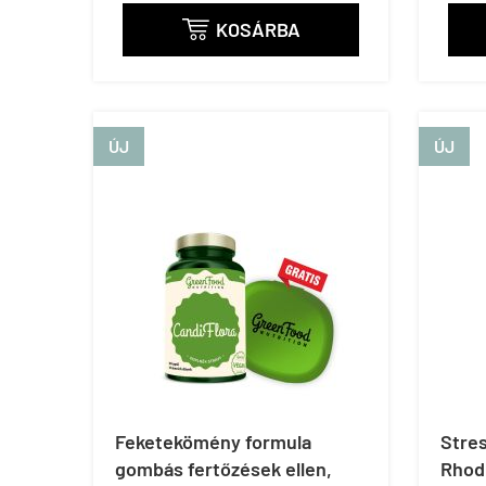
KOSÁRBA

ÚJ
ÚJ
Feketekömény formula
Stre
gombás fertőzések ellen,
Rhodi