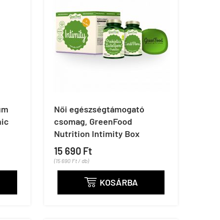
um
Női egészségtámogató
nic
csomag, GreenFood
Nutrition Intimity Box
15 690 Ft
(15 690 Ft / db)
KOSÁRBA
