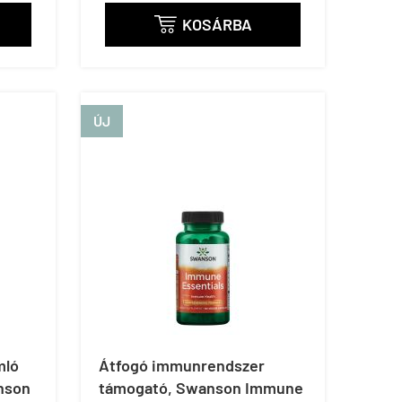
KOSÁRBA

ÚJ
mló
Átfogó immunrendszer
nson
támogató, Swanson Immune