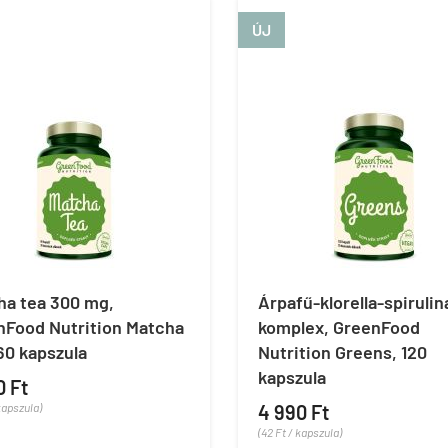
ÚJ
ha tea 300 mg,
Árpafű-klorella-spirulin
nFood Nutrition Matcha
komplex, GreenFood
60 kapszula
Nutrition Greens, 120
kapszula
0 Ft
kapszula)
4 990 Ft
(42 Ft / kapszula)