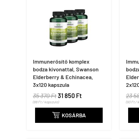
Immunerősítő komplex
Immu
bodza kivonattal, Swanson
bodz
Elderberry & Echinacea,
Elde
3x120 kapszula
2x120
35 370 Ft
31 850 Ft
23 5
(88 Ft / kapszula)
(93 Ft / 
KOSÁRBA
