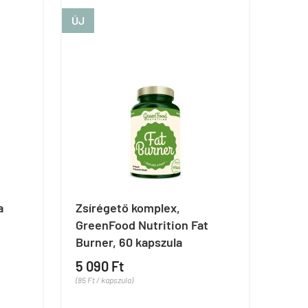
ÚJ
a
Zsírégető komplex,
GreenFood Nutrition Fat
Burner, 60 kapszula
5 090 Ft
(85 Ft / kapszula)