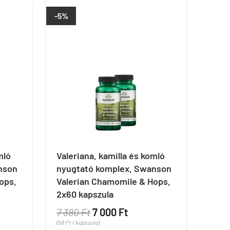
-5%
mló
Valeriana, kamilla és komló
nson
nyugtató komplex, Swanson
ops,
Valerian Chamomile & Hops,
2x60 kapszula
7 380 Ft
7 000 Ft
(58 Ft / kapszula)