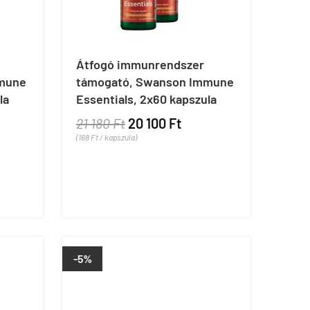
Átfogó immunrendszer
mune
támogató, Swanson Immune
la
Essentials, 2x60 kapszula
21 180 Ft
20 100 Ft
(168 Ft / kapszula)
-5%