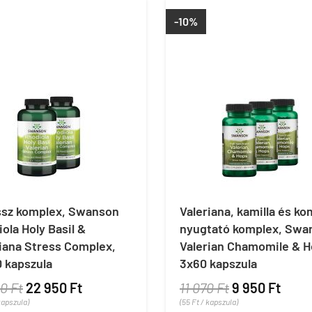
-10%
ssz komplex, Swanson
Valeriana, kamilla és ko
ola Holy Basil &
nyugtató komplex, Swa
iana Stress Complex,
Valerian Chamomile & H
 kapszula
3x60 kapszula
0 Ft
22 950 Ft
11 070 Ft
9 950 Ft
kapszula)
(55 Ft / kapszula)