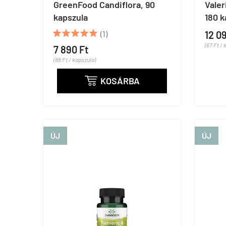
GreenFood Candiflora, 90
Valer
kapszula
180 k





(1)
12 0
(67 Ft / 
7 890 Ft
(88 Ft / kapszula)
KOSÁRBA

ÚJ
ÚJ