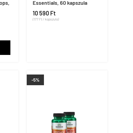
ops,
Essentials, 60 kapszula
10 590 Ft
(177 Ft / kapszula)
-5%