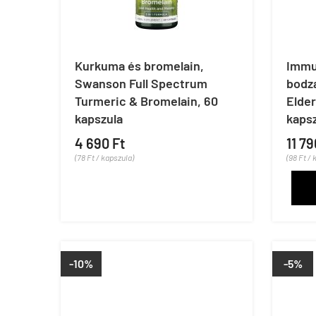
Kurkuma és bromelain,
Immu
Swanson Full Spectrum
bodz
Turmeric & Bromelain, 60
Elder
kapszula
kaps
4 690 Ft
11 79
(78 Ft / kapszula)
(98 Ft / 
-10%
-5%