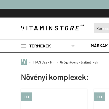

MÁRKÁK
TERMÉKEK

»
TÍPUS SZERINT
»
Gyógynövény készítmények
Növényi komplexek:
ÚJ
ÚJ