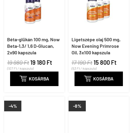
Béta-glükán 100 mg, Now
Ligetszépe olaj 500 mg,
Beta-1,3/ 1,6 D-Glucan,
Now Evening Primrose
2x90 kapszula
Oil, 3x100 kapszula
19 980 Ft
19 180 Ft
17 190 Ft
15 800 Ft
(107 Ft / kapszula)
(53 Ft / kapszula)

KOSÁRBA

KOSÁRBA
-4%
-8%