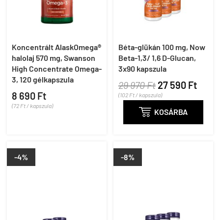
Koncentrált AlaskOmega®
Béta-glükán 100 mg, Now
halolaj 570 mg, Swanson
Beta-1,3/ 1,6 D-Glucan,
High Concentrate Omega-
3x90 kapszula
3, 120 gélkapszula
29 970 Ft
27 590 Ft
8 690 Ft
(102 Ft / kapszula)
(72 Ft / kapszula)

KOSÁRBA
-4%
-8%