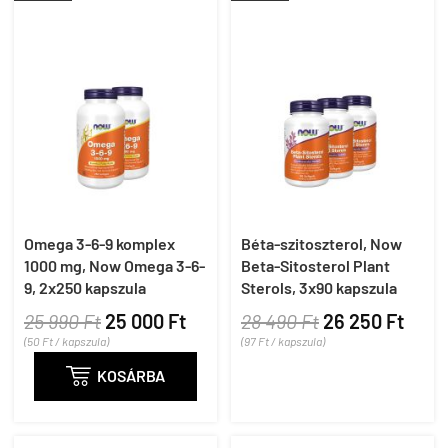
Omega 3-6-9 komplex
Béta-szitoszterol, Now
1000 mg, Now Omega 3-6-
Beta-Sitosterol Plant
9, 2x250 kapszula
Sterols, 3x90 kapszula
25 990 Ft
25 000 Ft
28 490 Ft
26 250 Ft
(50 Ft / kapszula)
(97 Ft / kapszula)

KOSÁRBA