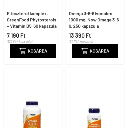
Fitoszterol komplex,
Omega 3-6-9 komplex
GreenFood Phytosterols
1000 mg, Now Omega 3-6-
+ Vitamin B5, 60 kapszula
9, 250 kapszula
7 190 Ft
13 390 Ft
(120 Ft / kapszula)
(54 Ft / kapszula)

KOSÁRBA

KOSÁRBA