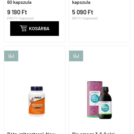
60 kapszula
kapszula
9 190 Ft
5 090 Ft
(153 Ft / kapszula)
(85 Ft / kapszula)

KOSÁRBA
ÚJ
ÚJ
Béta-szitoszterol, Now
Bio omega 3-6-9 olaj,