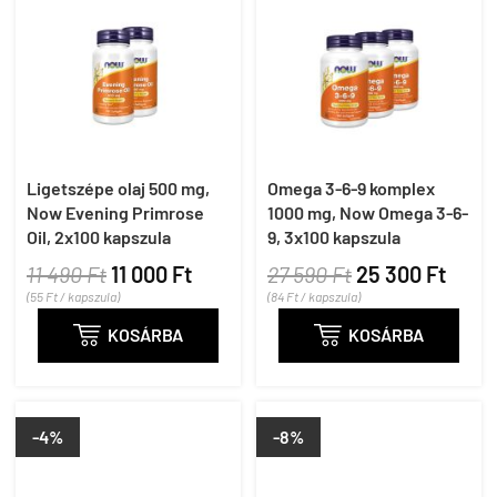
Ligetszépe olaj 500 mg,
Omega 3-6-9 komplex
Now Evening Primrose
1000 mg, Now Omega 3-6-
Oil, 2x100 kapszula
9, 3x100 kapszula
11 490 Ft
11 000 Ft
27 590 Ft
25 300 Ft
(55 Ft / kapszula)
(84 Ft / kapszula)

KOSÁRBA

KOSÁRBA
-4%
-8%