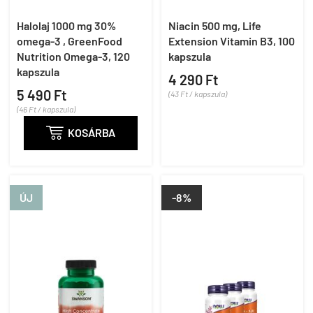
Halolaj 1000 mg 30%
Niacin 500 mg, Life
omega-3 , GreenFood
Extension Vitamin B3, 100
Nutrition Omega-3, 120
kapszula
kapszula
4 290 Ft
5 490 Ft
(43 Ft / kapszula)
(46 Ft / kapszula)

KOSÁRBA
ÚJ
-8%