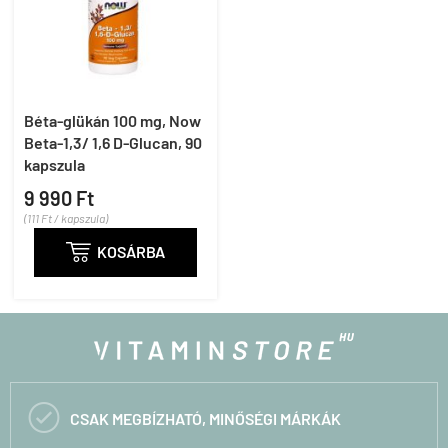
Béta-glükán 100 mg, Now
Beta-1,3/ 1,6 D-Glucan, 90
kapszula
9 990 Ft
(111 Ft / kapszula)

KOSÁRBA

CSAK MEGBÍZHATÓ, MINŐSÉGI MÁRKÁK