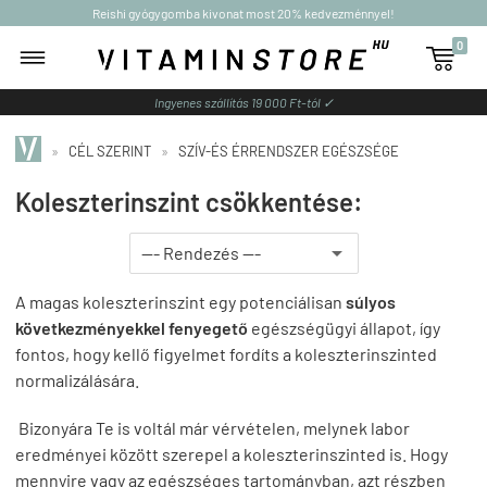
Reishi gyógygomba kivonat most 20% kedvezménnyel!
0

Ingyenes szállítás 19 000 Ft-tól ✓
»
CÉL SZERINT
»
SZÍV-ÉS ÉRRENDSZER EGÉSZSÉGE
Koleszterinszint csökkentése:
A magas koleszterinszint egy potenciálisan
súlyos
következményekkel fenyegető
egészségügyi állapot, így
fontos, hogy kellő figyelmet fordíts a koleszterinszinted
normalizálására.
Bizonyára Te is voltál már vérvételen, melynek labor
eredményei között szerepel a koleszterinszinted is. Hogy
mennyire vagy az egészséges tartományban, azt részben