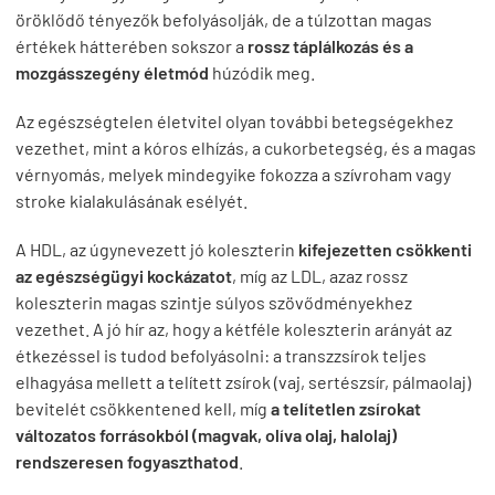
öröklődő tényezők befolyásolják, de a túlzottan magas
értékek hátterében sokszor a
rossz táplálkozás és a
mozgásszegény életmód
húzódik meg.
Az egészségtelen életvitel olyan további betegségekhez
vezethet, mint a kóros elhízás, a cukorbetegség, és a magas
vérnyomás, melyek mindegyike fokozza a szívroham vagy
stroke kialakulásának esélyét.
A HDL, az úgynevezett jó koleszterin
kifejezetten csökkenti
az egészségügyi kockázatot
, míg az LDL, azaz rossz
koleszterin magas szintje súlyos szövődményekhez
vezethet. A jó hír az, hogy a kétféle koleszterin arányát az
étkezéssel is tudod befolyásolni: a transzzsírok teljes
elhagyása mellett a telített zsírok (vaj, sertészsír, pálmaolaj)
bevitelét csökkentened kell, míg
a telítetlen zsírokat
változatos forrásokból (magvak, olíva olaj, halolaj)
rendszeresen fogyaszthatod
.