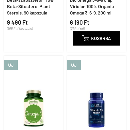
Beta-Sitosterol Plant
Viridian 100% Organic
Sterols, 90 kapszula
Omega 3-6-9, 200 ml
9 490 Ft
6 190 Ft
(105 Ft / kapszula)
(31 Ft / ml)

KOSÁRBA
ÚJ
ÚJ