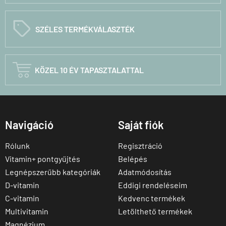
C
SZÉLES TERMÉKVÁLASZTÉK

KÖZEL 10 ÉV TAPASZTALATTAL
Navigáció
Saját fiók
Rólunk
Regisztráció
Vitamin+ pontgyűjtés
Belépés
Legnépszerűbb kategóriák
Adatmódosítás
D-vitamin
Eddigi rendeléseim
C-vitamin
Kedvenc termékek
Multivitamin
Letölthető termékek
Magnézium