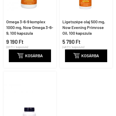
Omega 3-6-9 komplex
Ligetszépe olaj 500 mg,
1000 mg, Now Omega 3-6-
Now Evening Primrose
9, 100 kapszula
Oil, 100 kapszula
9 190 Ft
5 790 Ft
(92 Ft / kapszula)
(48 Ft / kapszula)

KOSÁRBA

KOSÁRBA