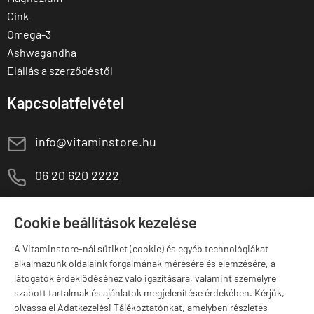
Cink
Omega-3
Ashwagandha
Elállás a szerződéstől
Kapcsolatfelvétel
E
info@vitaminstore.hu
M
06 20 620 2222
1141 Budapest,
T
Szugló u. 83-85.
Cookie beállítások kezelése
H-P:
10:00-18:00
A Vitaminstore-nál sütiket (cookie) és egyéb technológiákat
Márkák
alkalmazunk oldalaink forgalmának mérésére és elemzésére, a
látogatók érdeklődéséhez való igazítására, valamint személyre
szabott tartalmak és ajánlatok megjelenítése érdekében. Kérjük,
olvassa el Adatkezelési Tájékoztatónkat, amelyben részletes