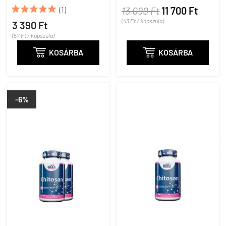





(1)
13 090 Ft
11 700 Ft
(43 Ft / kapszula)
3 390 Ft
(57 Ft / kapszula)

KOSÁRBA

KOSÁRBA
-6%