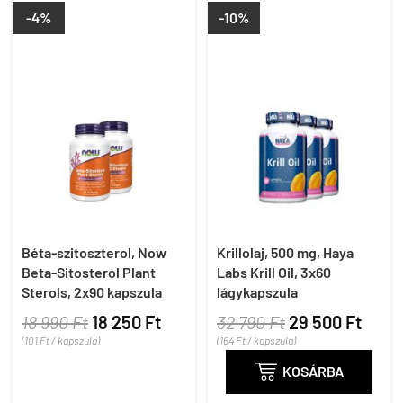
-4%
-10%
Béta-szitoszterol, Now
Krillolaj, 500 mg, Haya
Beta-Sitosterol Plant
Labs Krill Oil, 3x60
Sterols, 2x90 kapszula
lágykapszula
18 990 Ft
18 250 Ft
32 790 Ft
29 500 Ft
(101 Ft / kapszula)
(164 Ft / kapszula)

KOSÁRBA