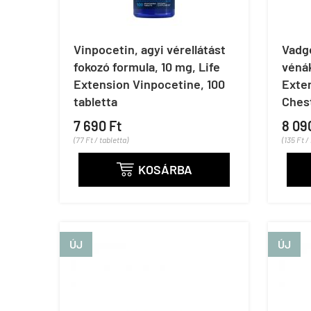
Vinpocetin, agyi vérellátást
Vadg
fokozó formula, 10 mg, Life
vénák
Extension Vinpocetine, 100
Exte
tabletta
Chest
7 690 Ft
8 09
(77 Ft / tabletta)
(135 Ft /
KOSÁRBA

ÚJ
ÚJ