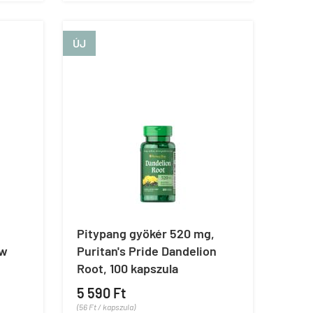
ÚJ
Pitypang gyökér 520 mg,
ow
Puritan's Pride Dandelion
Root, 100 kapszula
5 590 Ft
(56 Ft / kapszula)