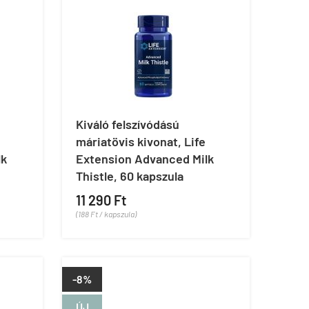
Kiváló felszívódású
máriatövis kivonat, Life
lk
Extension Advanced Milk
Thistle, 60 kapszula
11 290 Ft
(188 Ft / kapszula)
-8%
ÚJ