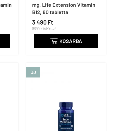
tamin
mg, Life Extension Vitamin
B12, 60 tabletta
3 490 Ft
(58 Ft / tabletta)
KOSÁRBA

ÚJ