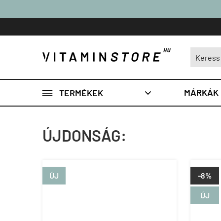

MÁRKÁK
TERMÉKEK

ÚJDONSÁG:
ÚJ
-8%
ÚJ