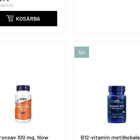
kapszula)
KOSÁRBA

ÚJ
uronsav 100 mg, Now
B12-vitamin metilkobal