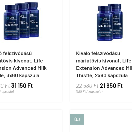
ó felszívódású
Kiváló felszívódású
tövis kivonat, Life
máriatövis kivonat, Life
nsion Advanced Milk
Extension Advanced Mi
le, 3x60 kapszula
Thistle, 2x60 kapszula
70 Ft
31 150 Ft
22 580 Ft
21 650 Ft
 kapszula)
(180 Ft / kapszula)
ÚJ