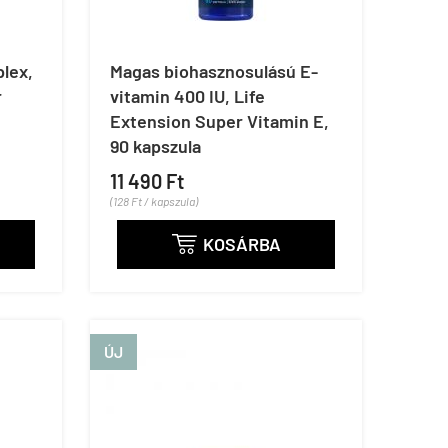
lex,
Magas biohasznosulású E-
r
vitamin 400 IU, Life
Extension Super Vitamin E,
90 kapszula
11 490 Ft
(128 Ft / kapszula)
KOSÁRBA

ÚJ