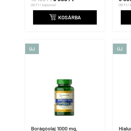
(82 Ft / kapszula)
(85 Ft / 
KOSÁRBA

ÚJ
ÚJ
Borágóolaj 1000 mg,
Hial