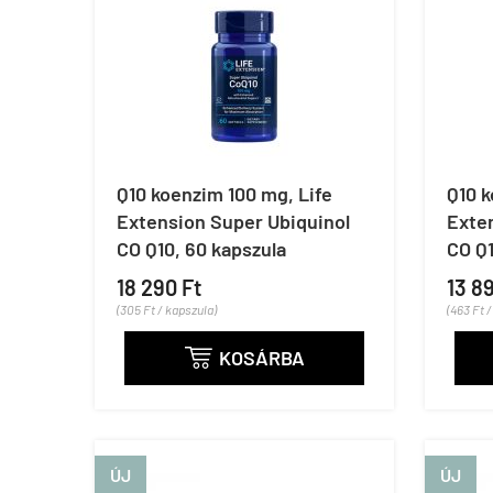
Q10 koenzim 100 mg, Life
Q10 k
Extension Super Ubiquinol
Exte
CO Q10, 60 kapszula
CO Q1
18 290 Ft
13 8
(305 Ft / kapszula)
(463 Ft 
KOSÁRBA

ÚJ
ÚJ