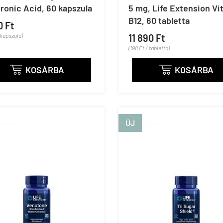
ronic Acid, 60 kapszula
5 mg, Life Extension Vi
B12, 60 tabletta
0 Ft
 kapszula)
11 890 Ft
(198 Ft / tabletta)
KOSÁRBA
KOSÁRBA


ÚJ