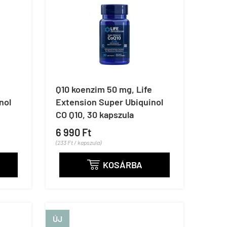
Q10 koenzim 50 mg, Life
nol
Extension Super Ubiquinol
CO Q10, 30 kapszula
6 990 Ft
(233 Ft / kapszula)
KOSÁRBA

ÚJ