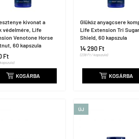
esztenye kivonat a
Glükóz anyagcsere komp
 védelmére, Life
Life Extension Tri Suga
nsion Venotone Horse
Shield, 60 kapszula
nut, 60 kapszula
14 290 Ft
0 Ft
(238 Ft / kapszula)
 kapszula)
KOSÁRBA
KOSÁRBA


ÚJ