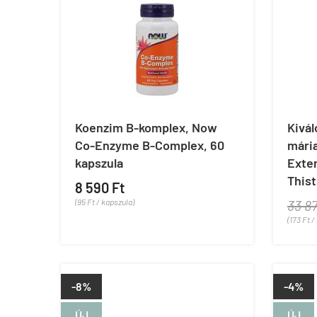
Koenzim B-komplex, Now
Kivál
Co-Enzyme B-Complex, 60
mária
kapszula
Exte
Thist
8 590 Ft
(95 Ft / kapszula)
33 8
(173 Ft /
-8%
-4%
ÚJ
ÚJ