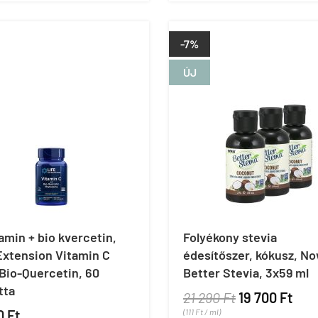
-7%
ÚJ
amin + bio kvercetin,
Folyékony stevia
Extension Vitamin C
édesítőszer, kókusz, N
Bio-Quercetin, 60
Better Stevia, 3x59 ml
tta
21 290 Ft
19 700 Ft
0 Ft
(111 Ft / ml)