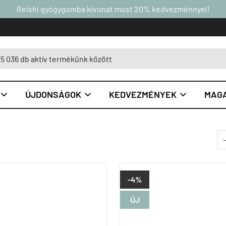
Reishi gyógygomba kivonat most 20% kedvezménnyel!
ÚJDONSÁGOK
KEDVEZMÉNYEK
MAGA



-4%
ÚJ