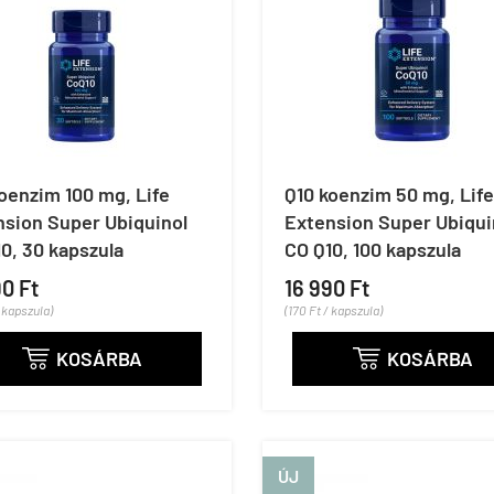
oenzim 100 mg, Life
Q10 koenzim 50 mg, Life
nsion Super Ubiquinol
Extension Super Ubiqui
0, 30 kapszula
CO Q10, 100 kapszula
90 Ft
16 990 Ft
/ kapszula)
(170 Ft / kapszula)
KOSÁRBA
KOSÁRBA


ÚJ