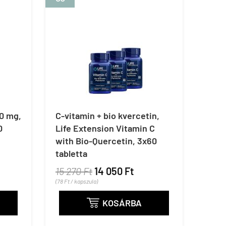
0 mg,
C-vitamin + bio kvercetin,
0
Life Extension Vitamin C
with Bio-Quercetin, 3x60
tabletta
15 270 Ft
14 050 Ft
(78 Ft / kapszula)
KOSÁRBA
