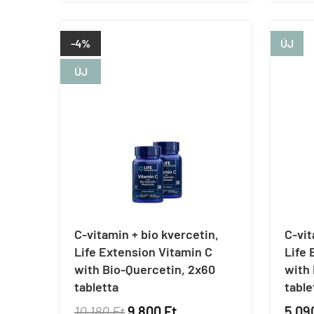
-4%
ÚJ
ÚJ
C-vitamin + bio kvercetin,
C-vit
Life Extension Vitamin C
Life 
with Bio-Quercetin, 2x60
with 
tabletta
table
10 180 Ft
9 800 Ft
5 09