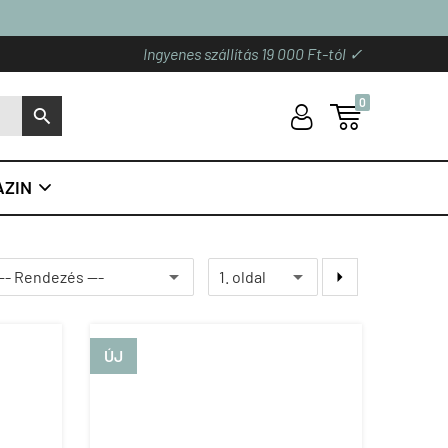
Ingyenes szállítás 19 000 Ft-tól ✓
0
U

S
ZIN


ÚJ