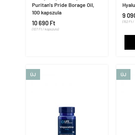
Puritan's Pride Borage Oil,
Hyalu
100 kapszula
9 09
10 690 Ft
(152 Ft /
(107 Ft / kapszula)
ÚJ
ÚJ