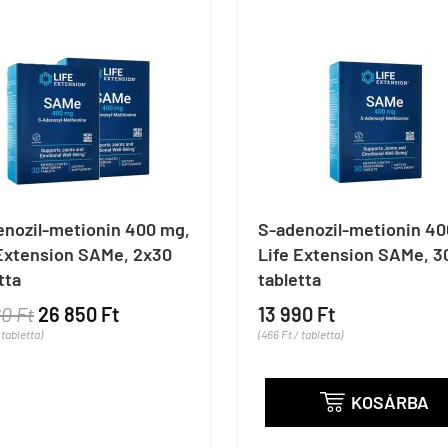
enozil-metionin 400 mg,
S-adenozil-metionin 40
 Extension SAMe, 2x30
Life Extension SAMe, 3
tta
tabletta
80 Ft
26 850 Ft
13 990 Ft
 tabletta)
(466 Ft / tabletta)
KOSÁRBA
