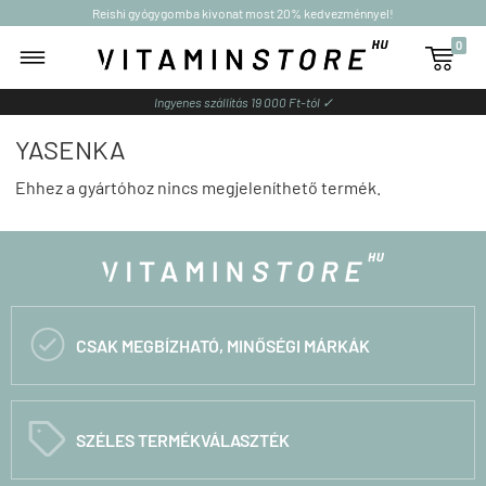
Reishi gyógygomba kivonat most 20% kedvezménnyel!
0

Ingyenes szállítás 19 000 Ft-tól ✓
YASENKA
Ehhez a gyártóhoz nincs megjeleníthető termék.

CSAK MEGBÍZHATÓ, MINŐSÉGI MÁRKÁK
C
SZÉLES TERMÉKVÁLASZTÉK