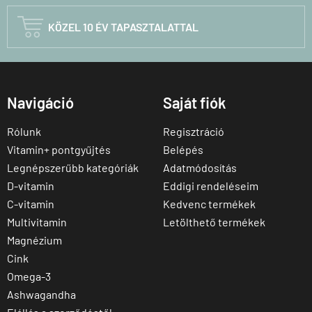

KÖZEL 10 ÉV TAPASZTALATTAL
Navigáció
Saját fiók
Rólunk
Regisztráció
Vitamin+ pontgyűjtés
Belépés
Legnépszerűbb kategóriák
Adatmódosítás
D-vitamin
Eddigi rendeléseim
C-vitamin
Kedvenc termékek
Multivitamin
Letölthető termékek
Magnézium
Cink
Omega-3
Ashwagandha