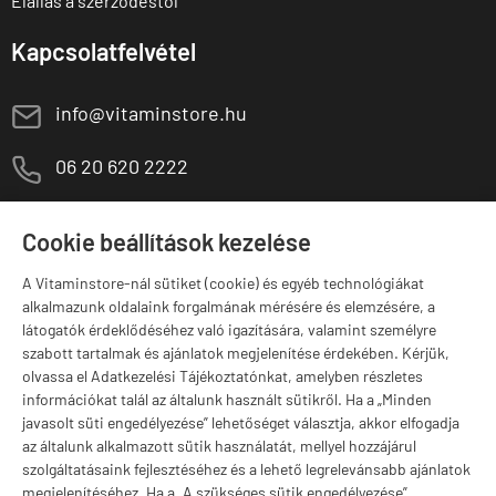
Elállás a szerződéstől
Kapcsolatfelvétel
E
info@vitaminstore.hu
M
06 20 620 2222
1141 Budapest,
T
Szugló u. 83-85.
Cookie beállítások kezelése
H-P:
10:00-18:00
A Vitaminstore-nál sütiket (cookie) és egyéb technológiákat
Márkák
alkalmazunk oldalaink forgalmának mérésére és elemzésére, a
látogatók érdeklődéséhez való igazítására, valamint személyre
szabott tartalmak és ajánlatok megjelenítése érdekében. Kérjük,
olvassa el Adatkezelési Tájékoztatónkat, amelyben részletes
információkat talál az általunk használt sütikről. Ha a „Minden
Valuta választás
javasolt süti engedélyezése” lehetőséget választja, akkor elfogadja
az általunk alkalmazott sütik használatát, mellyel hozzájárul
szolgáltatásaink fejlesztéséhez és a lehető legrelevánsabb ajánlatok
megjelenítéséhez. Ha a „A szükséges sütik engedélyezése”