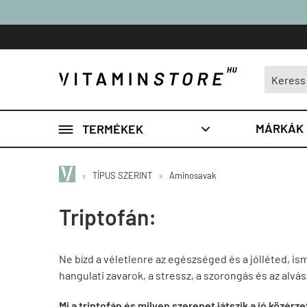

MÁRKÁK
TERMÉKEK

»
TÍPUS SZERINT
»
Aminosavak
Triptofán:
Ne bízd a véletlenre az egészséged és a jólléted, 
hangulati zavarok, a stressz, a szorongás és az alvá
Mi a triptofán és milyen szerepet játszik a jó közérz