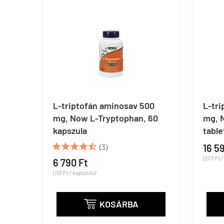
L-triptofán aminosav 500
L-tri
mg, Now L-Tryptophan, 60
mg, 
kapszula
table





(3)
16 5
(277 Ft /
6 790 Ft
(113 Ft / kapszula)
KOSÁRBA
