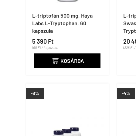
L-triptofán 500 mg, Haya
L-tri
Labs L-Tryptophan, 60
Swas
kapszula
Trypt
5 390 Ft
20 4
(90 Ft / kapszula)
(228 Ft 
KOSÁRBA

-8%
-4%