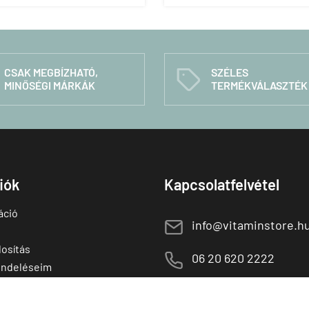
CSAK MEGBÍZHATÓ,
SZÉLES
C
MINŐSÉGI MÁRKÁK
TERMÉKVÁLASZTÉK
fiók
Kapcsolatfelvétel
áció
E
info@vitaminstore.h
osítás
M
06 20 620 2222
endeléseim
 termékek
1141 Budapest,
T
Szugló u. 83-85.
tő termékek