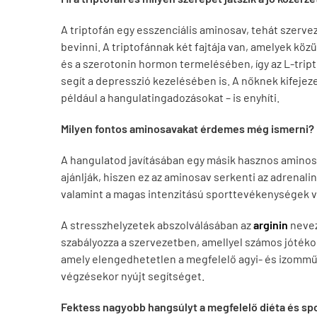
A triptofán egy esszenciális aminosav, tehát szerve
bevinni. A triptofánnak két fajtája van, amelyek kö
és a szerotonin hormon termelésében, így az
L-trip
segít a depresszió kezelésében is. A nőknek kifejez
például a hangulatingadozásokat – is enyhíti.
Milyen fontos aminosavakat érdemes még ismerni?
A hangulatod javításában egy másik hasznos aminosa
ajánlják, hiszen ez az aminosav serkenti az adrenal
valamint a magas intenzitású sporttevékenységek 
A stresszhelyzetek abszolválásában az
arginin
nevez
szabályozza a szervezetben, amellyel számos jótékony
amely elengedhetetlen a megfelelő agyi- és izommű
végzésekor nyújt segítséget.
Fektess nagyobb hangsúlyt a megfelelő diéta és spo