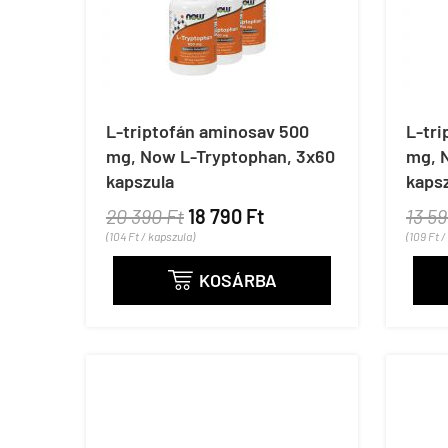
L-triptofán aminosav 500
L-tr
mg, Now L-Tryptophan, 3x60
mg, 
kapszula
kaps
20 390 Ft
18 790 Ft
13 59
(104 Ft / kapszula)
(109 Ft 
KOSÁRBA
