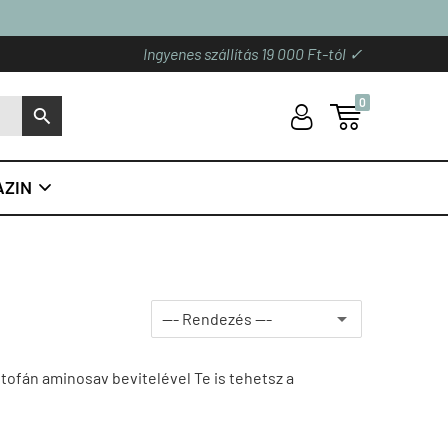
Ingyenes szállítás 19 000 Ft-tól ✓
0
U

S
ZIN

ptofán
aminosav bevitelével Te is tehetsz a