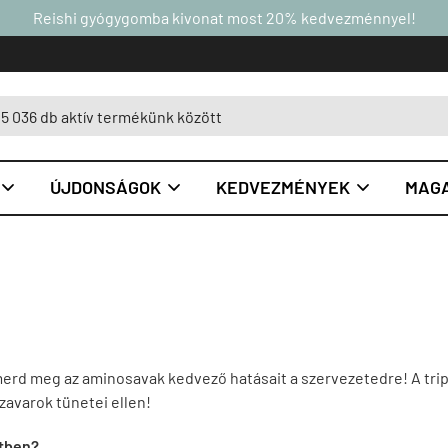
Reishi gyógygomba kivonat most 20% kedvezménnyel!
ÚJDONSÁGOK
KEDVEZMÉNYEK
MAGA



ismerd meg az aminosavak kedvező hatásait a szervezetedre! A
tri
szavarok tünetei ellen!
etben?