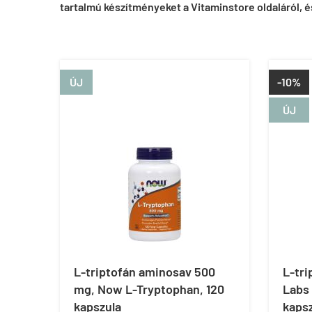
tartalmú készítményeket a Vitaminstore oldaláról, 
ÚJ
-10%
ÚJ
L-triptofán aminosav 500
L-tri
mg, Now L-Tryptophan, 120
Labs
kapszula
kaps