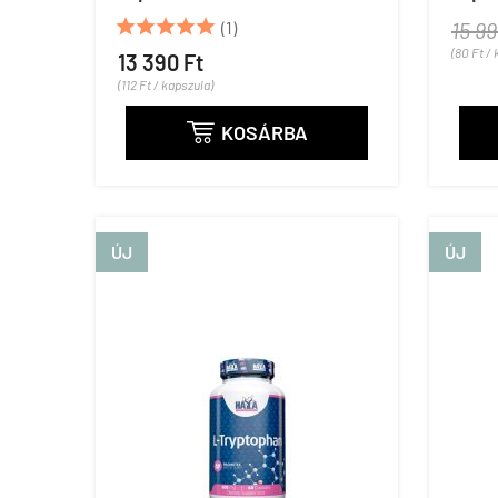





(1)
15 99
(80 Ft /
13 390 Ft
(112 Ft / kapszula)
KOSÁRBA

ÚJ
ÚJ