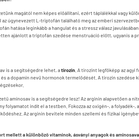
zetünk magától nem képes előállítani, ezért táplálékkal vagy kül
zül az úgynevezett L-triptofán található meg az emberi szervezet
tofán hatása
leginkább a hangulat és a stressz válasz javulásában
etten ajánlott a triptofán szedése menstruáció előtt, ugyanis a
v is a segítségedre lehet, a
tirozin
. A tirozint legfőképp az agyi
in és a dopamin nevű hormonok termelődését. A tirozin szedése k
végzésekor.
etű aminosav is a segítségedre lesz! Az arginin alapvetően a ni
 folyamatot indít el a testben. Fokozza az oxigén-, a folyadék-, a
ködéshez. Az arginin bevitele minden szellemi és fizikai igény
rt mellett a különböző vitaminok, ásványi anyagok és aminosava