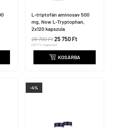
00
L-triptofán aminosav 500
mg, Now L-Tryptophan,
2x120 kapszula
26 790 Ft
25 750 Ft
(107 Ft / kapszula)
KOSÁRBA

-4%