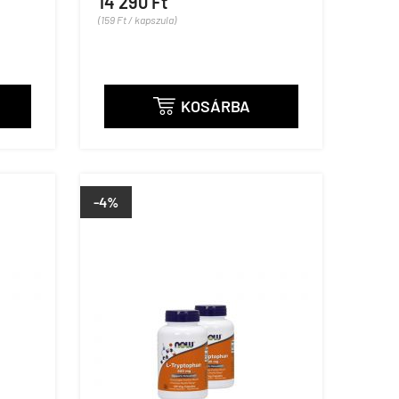
14 290 Ft
(159 Ft / kapszula)
KOSÁRBA

-4%