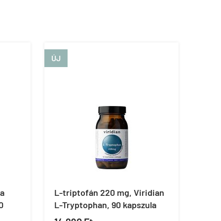
ÚJ
ya
L-triptofán 220 mg, Viridian
0
L-Tryptophan, 90 kapszula