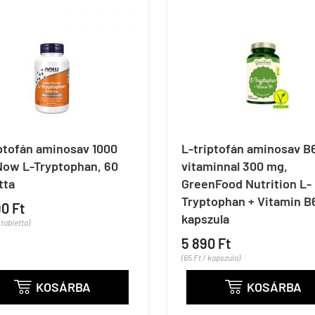
ptofán aminosav 1000
L-triptofán aminosav B
Now L-Tryptophan, 60
vitaminnal 300 mg,
tta
GreenFood Nutrition L-
Tryptophan + Vitamin B6
90 Ft
kapszula
 tabletta)
5 890 Ft
(65 Ft / kapszula)
KOSÁRBA
KOSÁRBA

