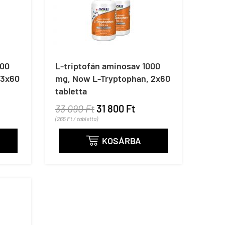
000
L-triptofán aminosav 1000
 3x60
mg, Now L-Tryptophan, 2x60
tabletta
33 090 Ft
31 800 Ft
(265 Ft / tabletta)
KOSÁRBA
