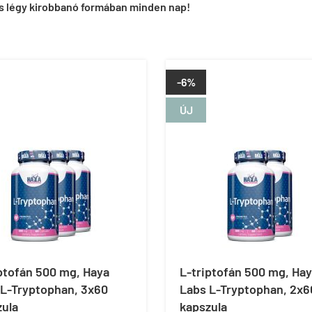
és légy kirobbanó formában minden nap!
-6%
ÚJ
ptofán 500 mg, Haya
L-triptofán 500 mg, Ha
 L-Tryptophan, 3x60
Labs L-Tryptophan, 2x6
zula
kapszula