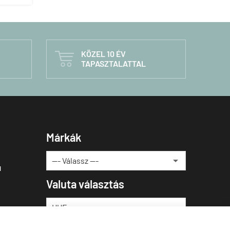
KÖZEL 10 ÉV

TAPASZTALATTAL
Márkák
u
Valuta választás