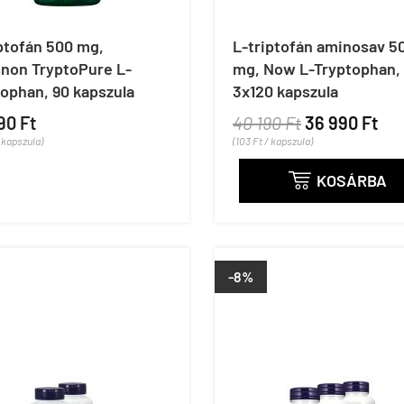
ptofán 500 mg,
L-triptofán aminosav 5
non TryptoPure L-
mg, Now L-Tryptophan,
ophan, 90 kapszula
3x120 kapszula
90 Ft
40 190 Ft
36 990 Ft
/ kapszula)
(103 Ft / kapszula)
KOSÁRBA

-8%