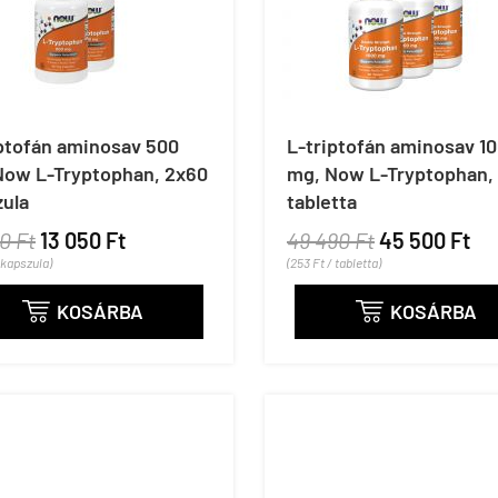
iptofán aminosav 500
L-triptofán aminosav 1
Now L-Tryptophan, 2x60
mg, Now L-Tryptophan,
zula
tabletta
0 Ft
13 050 Ft
49 490 Ft
45 500 Ft
/ kapszula)
(253 Ft / tabletta)
KOSÁRBA
KOSÁRBA

