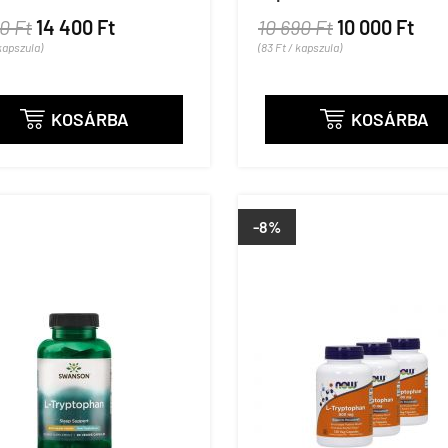
0 Ft
14 400 Ft
10 690 Ft
10 000 Ft
 kapszula)
(83 Ft / kapszula)
KOSÁRBA
KOSÁRBA


-8%