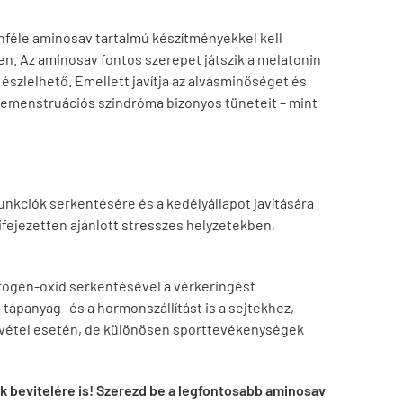
önféle aminosav tartalmú készítményekkel kell
ben. Az aminosav fontos szerepet játszik a melatonin
 észlelhető. Emellett javítja az alvásminőséget és
 premenstruációs szindróma bizonyos tüneteit – mint
 funkciók serkentésére és a kedélyállapot javítására
ifejezetten ajánlott stresszes helyzetekben,
trogén-oxid serkentésével a vérkeringést
 tápanyag- és a hormonszállítást is a sejtekhez,
bevétel esetén, de különösen sporttevékenységek
k bevitelére is! Szerezd be a legfontosabb aminosav