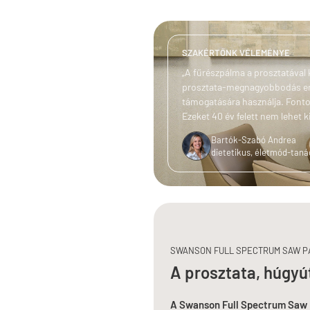
SZAKÉRTŐNK VÉLEMÉNYE
„A fűrészpálma a prosztatával 
prosztata-megnagyobbodás enyh
támogatására használja. Fontos
Ezeket 40 év felett nem lehet ki
Bartók-Szabó Andrea
dietetikus, életmód-tan
SWANSON FULL SPECTRUM SAW PA
A prosztata, húgyú
A Swanson Full Spectrum Saw 