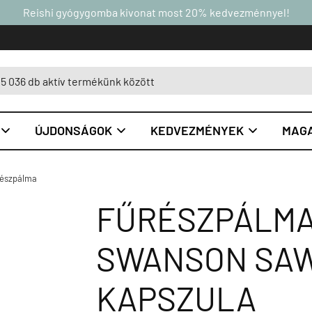
Reishi gyógygomba kivonat most 20% kedvezménnyel!
ÚJDONSÁGOK
KEDVEZMÉNYEK
MAGA



észpálma
FŰRÉSZPÁLMA 
SWANSON SAW
KAPSZULA