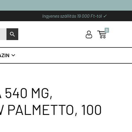
Ingyenes szállítás 19 000 Ft-tól ✓
0
U

S
ZIN

540 MG,
 PALMETTO, 100