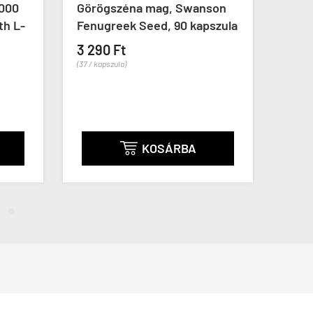
1000
Görögszéna mag, Swanson
L-ar
th L-
Fenugreek Seed, 90 kapszula
Now 
kaps
3 290 Ft
(37 / kapszula)
4 79
(48 / ka
KOSÁRBA
