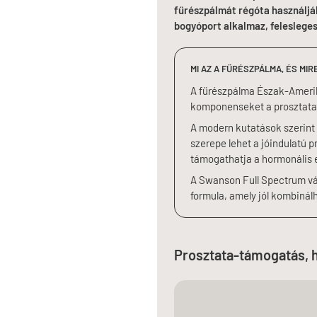
fűrészpálmát régóta használják
bogyóport alkalmaz, felesleges 
MI AZ A FŰRÉSZPÁLMA, ÉS MI
A fűrészpálma Észak-Amerik
komponenseket a prosztata 
A modern kutatások szerint 
szerepe lehet a jóindulatú 
támogathatja a hormonális e
A Swanson Full Spectrum vál
formula, amely jól kombinálh
Prosztata-támogatás, 