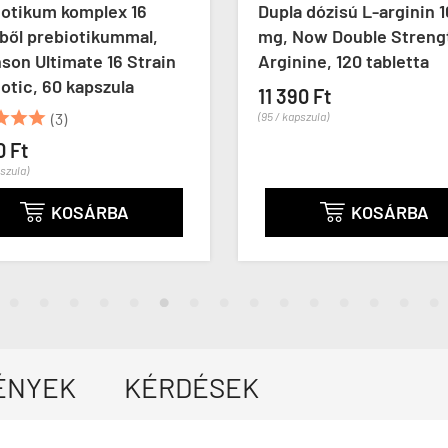
iotikum komplex 16
Dupla dózisú L-arginin 
ből prebiotikummal,
mg, Now Double Streng
on Ultimate 16 Strain
Arginine, 120 tabletta
otic, 60 kapszula
11 390 Ft



(3)
(95 / kapszula)
0 Ft
pszula)
KOSÁRBA
KOSÁRBA


ÉNYEK
KÉRDÉSEK