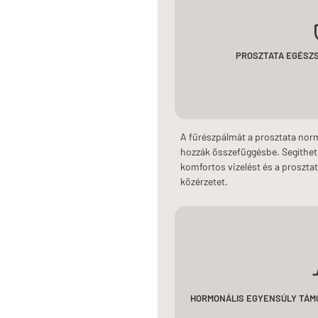
PROSZTATA EGÉSZ
A fűrészpálmát a prosztata no
hozzák összefüggésbe. Segíthet 
komfortos vizelést és a proszta
közérzetet.
HORMONÁLIS EGYENSÚLY TÁM