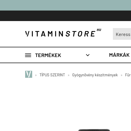

MÁRKÁK
TERMÉKEK

»
TÍPUS SZERINT
»
Gyógynövény készítmények
»
Fűr