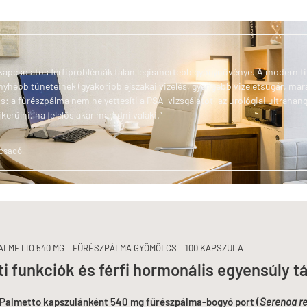
kapcsolatos férfiproblémák talán legismertebb gyógynövénye. A modern fit
ébb tüneteinek (gyakoribb éjszakai vizelés, gyengébb vizeletsugár, mara
: a fűrészpálma nem helyettesíti a PSA-vizsgálatot, az urológiai ultrahang
kerülni, ha felelős akar maradni valaki.”
ácsadó
LMETTO 540 MG – FŰRÉSZPÁLMA GYÖMÖLCS – 100 KAPSZULA
ti funkciók és férfi hormonális egyensúly 
Palmetto kapszulánként 540 mg fűrészpálma-bogyó port (
Serenoa r