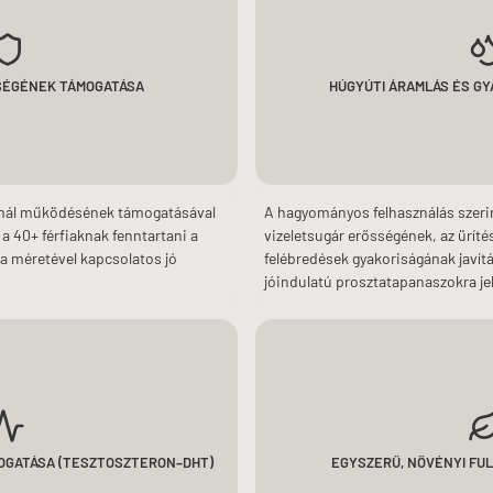
SÉGÉNEK TÁMOGATÁSA
HÚGYÚTI ÁRAMLÁS ÉS G
rmál működésének támogatásával
A hagyományos felhasználás szerin
a 40+ férfiaknak fenntartani a
vizeletsugár erősségének, az ürítés
ta méretével kapcsolatos jó
felébredések gyakoriságának javít
jóindulatú prosztatapanaszokra je
OGATÁSA (TESZTOSZTERON–DHT)
EGYSZERŰ, NÖVÉNYI FU