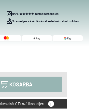
94% ★★★★★ termékértékelés
Személyes vásárlás és átvétel mintaboltunkban

KOSÁRBA
i
és akár 0 Ft szállítási díjért!