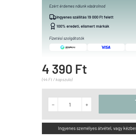
Ezért érdemes nálunk vásárolnod
Ingyenes szállítás 19 000 Ft felett
100% eredeti, elismert márkák
Fizetési szolgáltatók
4 390 Ft
(44 Ft / kapszula)


Ingyenes személyes átvétel, vagy kézbesít