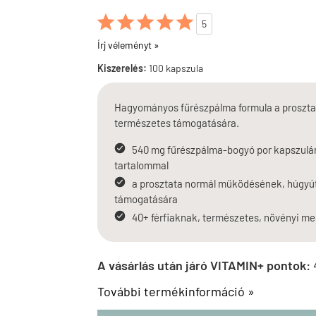





5
Írj véleményt »
Kiszerelés:
100 kapszula
Hagyományos fűrészpálma formula a prosztata
természetes támogatására.
540 mg fűrészpálma-bogyó por kapszulánk
tartalommal
a prosztata normál működésének, húgyúti
támogatására
40+ férfiaknak, természetes, növényi m
A vásárlás után járó VITAMIN+ pontok:
További termékinformáció »