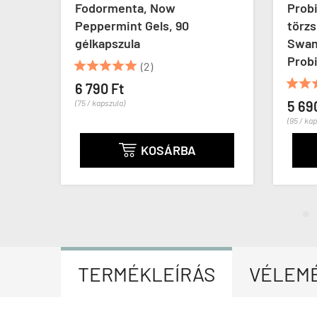
son
Fodormenta, Now
Prob
, 60
Peppermint Gels, 90
törzs
gélkapszula
Swans
Probi





(2)


6 790 Ft
(75 / kapszula)
5 69
(95 / ka
KOSÁRBA

TERMÉKLEÍRÁS
VÉLEM