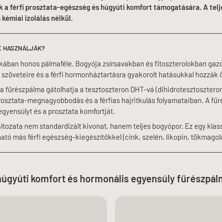
 a férfi prosztata-egészség és húgyúti komfort támogatására. A telj
kémiai izolálás nélkül.
RE HASZNÁLJÁK?
ában honos pálmaféle. Bogyója zsírsavakban és fitoszterolokban gaz
szöveteire és a férfi hormonháztartásra gyakorolt hatásukkal hozzák
a fűrészpálma gátolhatja a tesztoszteron DHT-vá (dihidrotesztosztero
prosztata-megnagyobbodás és a férfias hajritkulás folyamataiban. A fű
gyensúlyt és a prosztata komfortját.
tozata nem standardizált kivonat, hanem teljes bogyópor. Ez egy klass
ató más férfi egészség-kiegészítőkkel (cink, szelén, likopin, tökmagola
húgyúti komfort és hormonális egyensúly fűrészpá