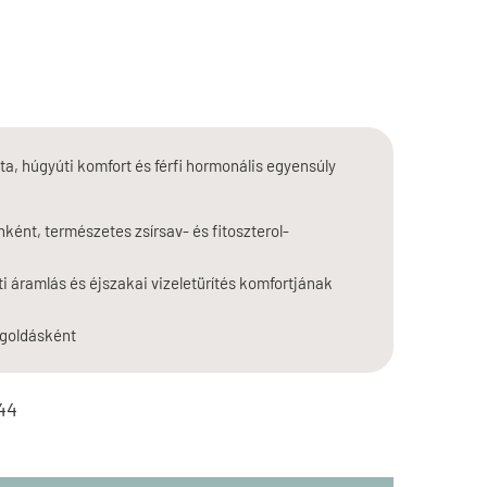
, húgyúti komfort és férfi hormonális egyensúly
ént, természetes zsírsav- és fitoszterol-
 áramlás és éjszakai vizeletürítés komfortjának
egoldásként
44