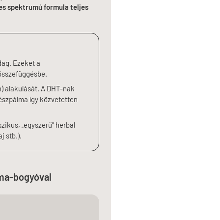
es spektrumú formula teljes
dag. Ezeket a
 összefüggésbe.
n) alakulását. A DHT-nak
részpálma így közvetetten
zikus, „egyszerű” herbal
j stb.).
lma-bogyóval