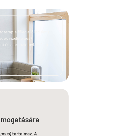
oterápia főleg a jóindulatú
dék vizeletérzés)
ot és a prosztatavizsgálatot.
támogatására
epens
) tartalmaz. A