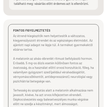
található meg; vásárlás előtt érdemes azt is ellenőrizni.
FONTOS FIGYELMEZTETÉS
Az étrend-kiegészítők nem helyettesítik a változatos,
kiegyensúlyozott étrendet és az egészséges életmódot. Az
ajánlott napi adagot ne lépje túl. A terméket gyermekektől
elzárva tartsa.
A melatonin az alvás–ébrenlét ritmust befolyásoló hormon.
Erősebb, 5 mg-os dózis esetén különösen fontos az
óvatosság, és a használat előtti orvosi konzultáció, főleg, ha
valamilyen gyógyszert szed (például véralvadásgátlót,
vérnyomáscsökkentőt, antidepresszánst), neurológiai vagy
pszichiátriai betegsége van.
Terhesség és szoptatás alatt a melatonin alkalmazása nem
javasolt, kivéve, ha azt orvos kifejezetten elrendeli.
Gépkocsivezetés vagy balesetveszélyes munka végzése
előtt ne szedje a készítményt, mert álmosságot,