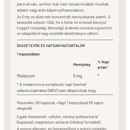
perccel van, amikor már nem tervez további munkát,
edzést vagy erős képernyőhasználatot.
Az 5 mg-os dózis már koncentrált mennyiségnek számít. A
kevesebb sokszor több: ha a hatás túl erősnek bizonyul
(reggeli tompaság, álmosság), érdemes orvossal egyeztetni
az adagolásról vagy enyhébb készítményre váltani.
ÖSSZETEVŐK ÉS HATÓANYAGTARTALOM
1 kapszulában
% Napi
Mennyiség
érték*
Melatonin
5 mg
*
* A melatoninra vonatkozó napi beviteli
referenciaértéket (NRV) nem állapítottak meg.
Kiszerelés: 60 kapszula • Napi 1 kapszulával 60 napra
elegendő
Egyéb összetevők: cellulóz, növényi poliszacharid
(kapszula), magnézium-sztearát (növényi forrásból).
A pontos allergén- és összetevőlista a gyártó címkéjén