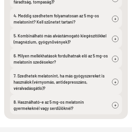
fáradtság, tompaság)?
4. Meddig szedhetem folyamatosan az 5 mg-os
+
melatonint? Kell szünetet tartani?
5. Kombinálható más alvástámogató kiegészítőkkel
+
(magnézium, gyógynövények)?
6. Milyen mellékhatások fordulhatnak elő az 5 mg-os
+
melatonin szedésekor?
7. Szedhetek melatonint, ha más gyógyszereket is
használok (vérnyomás, antidepresszáns,
+
véralvadásgátló)?
8. Használható-e az 5 mg-os melatonin
+
gyermekeknél vagy serdülőknél?