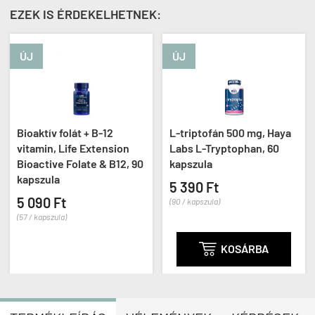
EZEK IS ÉRDEKELHETNEK:
ÚJ
t + B-12
L-triptofán 500 mg, Haya
Melatonin 3 mg
e Extension
Labs L-Tryptophan, 60
Pride Melatoni
late & B12, 90
kapszula
tabletta





5 390 Ft
(2
(90 / kapszula)
2 990 Ft
(25 / tabletta)

KOSÁRBA

KOS