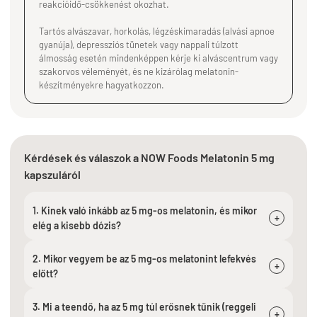
reakcióidő-csökkenést okozhat.
Tartós alvászavar, horkolás, légzéskimaradás (alvási apnoe
gyanúja), depressziós tünetek vagy nappali túlzott
álmosság esetén mindenképpen kérje ki alváscentrum vagy
szakorvos véleményét, és ne kizárólag melatonin-
készítményekre hagyatkozzon.
Kérdések és válaszok a NOW Foods Melatonin 5 mg
kapszuláról
1. Kinek való inkább az 5 mg-os melatonin, és mikor
+
elég a kisebb dózis?
2. Mikor vegyem be az 5 mg-os melatonint lefekvés
+
előtt?
3. Mi a teendő, ha az 5 mg túl erősnek tűnik (reggeli
+