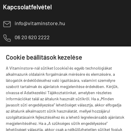
Kapcsolatfelvétel
E
info@vitaminstore.hu
M
06 20 620 2222
1141 Budapest,
T
Szugló u. 83-85.
Cookie beállítások kezelése
H-P:
10:00-18:00
A Vitaminstore-nál sütiket (cookie) és egyéb technológiákat
Márkák
alkalmazunk oldalaink forgalmának mérésére és elemzésére, a
látogatók érdeklődéséhez való igazítására, valamint személyre
szabott tartalmak és ajánlatok megjelenítése érdekében. Kérjük,
olvassa el Adatkezelési Tájékoztatónkat, amelyben részletes
információkat talál az általunk használt sütikről. Ha a „Minden
Valuta választás
javasolt süti engedélyezése” lehetőséget választja, akkor elfogadja
az általunk alkalmazott sütik használatát, mellyel hozzájárul
szolgáltatásaink fejlesztéséhez és a lehető legrelevánsabb ajánlatok
megjelenítéséhez. Ha a „A szükséges sütik engedélyezése”
lehetőséget választja, akkor csak a nélkülözhetetlen sütiket fogjuk