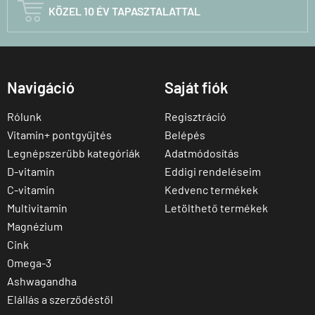

KÖZEL 10 ÉV TAPASZTALATTAL
Navigáció
Saját fiók
Rólunk
Regisztráció
Vitamin+ pontgyűjtés
Belépés
Legnépszerűbb kategóriák
Adatmódosítás
D-vitamin
Eddigi rendeléseim
C-vitamin
Kedvenc termékek
Multivitamin
Letölthető termékek
Magnézium
Cink
Omega-3
Ashwagandha
Elállás a szerződéstől