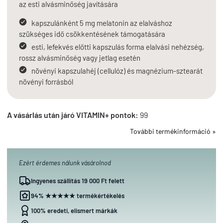
az esti alvásminőség javítására
kapszulánként 5 mg melatonin az elalváshoz
szükséges idő csökkentésének támogatására
esti, lefekvés előtti kapszulás forma elalvási nehézség,
rossz alvásminőség vagy jetlag esetén
növényi kapszulahéj (cellulóz) és magnézium-sztearát
növényi forrásból
A vásárlás után járó VITAMIN+ pontok:
99
További termékinformáció »
Ezért érdemes nálunk vásárolnod
Ingyenes szállítás 19 000 Ft felett
94% ★★★★★ termékértékelés
100% eredeti, elismert márkák