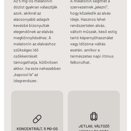
Az 5 mg-os melatonin
A melatonin segíthet a
dózist gyakran választják
szervezetnek „jelezni”,
azok, akiknél az
hogy közeledik az alvás
alacsonyabb adagok
ideje. Hasznos lehet
kevésbé bizonyultak
rendszertelen alvás,
elegendőnek az elalvás
váltott műszak, késő estig
megkönnyítéséhez. A
tartó képernyőhasználat
melatonin az elalváshoz
vagy időzóna-váltás
szükséges idő
esetén, amikor a
csökkentését
természetes napi ritmus
támogathatja, különösen
felborulhat.
akkor, ha este nehezebben
„kapcsol le” az
idegrendszer.
JETLAG, VÁLTOZÓ
KONCENTRÁLT, 5 MG-OS