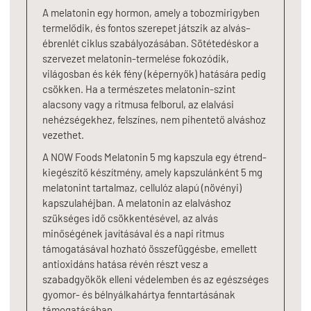
A melatonin egy hormon, amely a tobozmirigyben
termelődik, és fontos szerepet játszik az alvás–
ébrenlét ciklus szabályozásában. Sötétedéskor a
szervezet melatonin-termelése fokozódik,
világosban és kék fény (képernyők) hatására pedig
csökken. Ha a természetes melatonin-szint
alacsony vagy a ritmusa felborul, az elalvási
nehézségekhez, felszínes, nem pihentető alváshoz
vezethet.
A NOW Foods Melatonin 5 mg kapszula egy étrend-
kiegészítő készítmény, amely kapszulánként 5 mg
melatonint tartalmaz, cellulóz alapú (növényi)
kapszulahéjban. A melatonin az elalváshoz
szükséges idő csökkentésével, az alvás
minőségének javításával és a napi ritmus
támogatásával hozható összefüggésbe, emellett
antioxidáns hatása révén részt vesz a
szabadgyökök elleni védelemben és az egészséges
gyomor- és bélnyálkahártya fenntartásának
támogatásában.