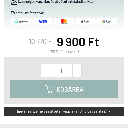
Személyes vásárlás és átvétel mintaboltunkban
Fizetési szolgáltatók
9 900 Ft
10 770 Ft
(55 Ft / kapszula)



KOSÁRBA
Ingyenes személyes átvétel, vagy akár 0 Ft-os szállítás!
