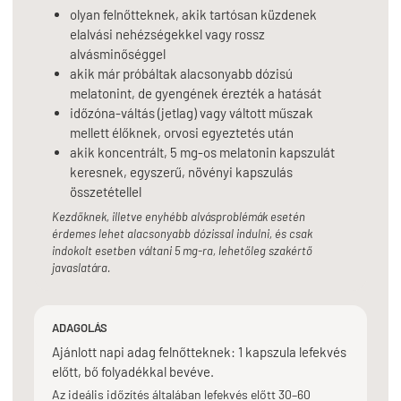
olyan felnőtteknek, akik tartósan küzdenek
elalvási nehézségekkel vagy rossz
alvásminőséggel
akik már próbáltak alacsonyabb dózisú
melatonint, de gyengének érezték a hatását
időzóna-váltás (jetlag) vagy váltott műszak
mellett élőknek, orvosi egyeztetés után
akik koncentrált, 5 mg-os melatonin kapszulát
keresnek, egyszerű, növényi kapszulás
összetétellel
Kezdőknek, illetve enyhébb alvásproblémák esetén
érdemes lehet alacsonyabb dózissal indulni, és csak
indokolt esetben váltani 5 mg-ra, lehetőleg szakértő
javaslatára.
ADAGOLÁS
Ajánlott napi adag felnőtteknek: 1 kapszula lefekvés
előtt, bő folyadékkal bevéve.
Az ideális időzítés általában lefekvés előtt 30–60