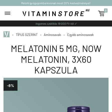
Reishi gyógygomba kivonat most 20% kedvezménnyel!
0

Ingyenes szállítás 19 000 Ft-tól ✓
»
TÍPUS SZERINT
»
Aminosavak
»
Egyéb aminosavak
MELATONIN 5 MG, NOW
MELATONIN, 3X60
KAPSZULA
-8%