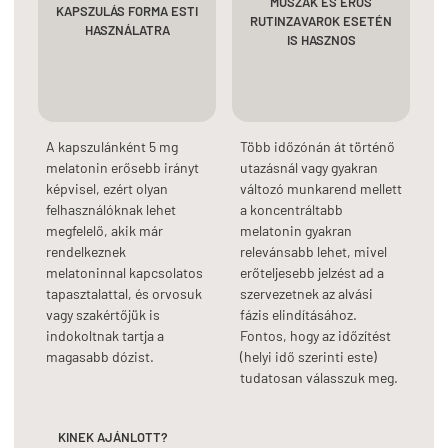
MŰSZAK ÉS ERŐS
KAPSZULÁS FORMA ESTI
RUTINZAVAROK ESETÉN
HASZNÁLATRA
IS HASZNOS
A kapszulánként 5 mg
Több időzónán át történő
melatonin erősebb irányt
utazásnál vagy gyakran
képvisel, ezért olyan
változó munkarend mellett
felhasználóknak lehet
a koncentráltabb
megfelelő, akik már
melatonin gyakran
rendelkeznek
relevánsabb lehet, mivel
melatoninnal kapcsolatos
erőteljesebb jelzést ad a
tapasztalattal, és orvosuk
szervezetnek az alvási
vagy szakértőjük is
fázis elindításához.
indokoltnak tartja a
Fontos, hogy az időzítést
magasabb dózist.
(helyi idő szerinti este)
tudatosan válasszuk meg.
KINEK AJÁNLOTT?