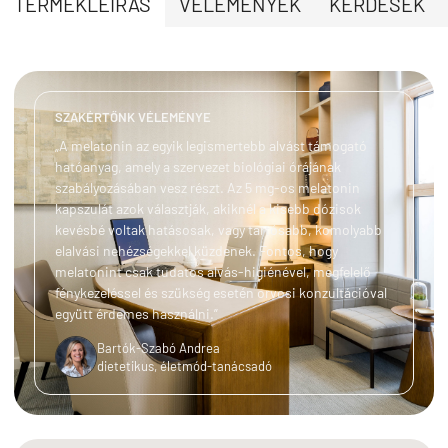
TERMÉKLEÍRÁS
VÉLEMÉNYEK
KÉRDÉSEK
SZAKÉRTŐNK VÉLEMÉNYE
„A melatonin az egyik legismertebb alvást támogató
hatóanyag, amely a szervezet biológiai órájának
szabályozásában vesz részt. Az 5 mg-os melatonin
kapszulát azok választják, akiknél a kisebb dózisok
kevésbé voltak hatásosak, vagy tartósabb, komolyabb
elalvási nehézségekkel küzdenek. Fontos, hogy
melatonint csak tudatos alvás-higiénével, megfelelő
fénykezeléssel és szükség esetén orvosi konzultációval
együtt érdemes használni.”
Bartók-Szabó Andrea
dietetikus, életmód-tanácsadó