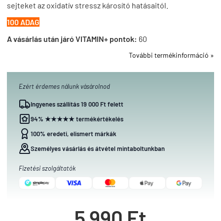
sejteket az oxidatív stressz károsító hatásaitól.
100 ADAG
A vásárlás után járó VITAMIN+ pontok:
60
További termékinformáció »
Ezért érdemes nálunk vásárolnod
Ingyenes szállítás 19 000 Ft felett
94% ★★★★★ termékértékelés
100% eredeti, elismert márkák
Személyes vásárlás és átvétel mintaboltunkban
Fizetési szolgáltatók
5 990 Ft