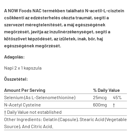
A NOW Foods NAC termékben található N-acetil-L-cisztein
csökkenti az edzésterhelés okozta traumát, segíti a
szervezet méregtelenítését, a máj egészségének
megőrzését, javítja az inzulinérzékenységet, segíti a
kötőszövet képződését, az ízületek, ínak, bőr, haj
egészségének megőrzését.
Adagolás:
Napi 2 x 1 kapszula
Összetétel:
Amount Per Serving
% Daily Value
Selenium (As L-Selenomethionine)
25mcg
45%
N-Acetyl Cysteine
600mg
†
† Daily Value not established
Other Ingredients:
Gelatin (Capsule), Stearic Acid (Vegetable
Source), And Citric Acid.