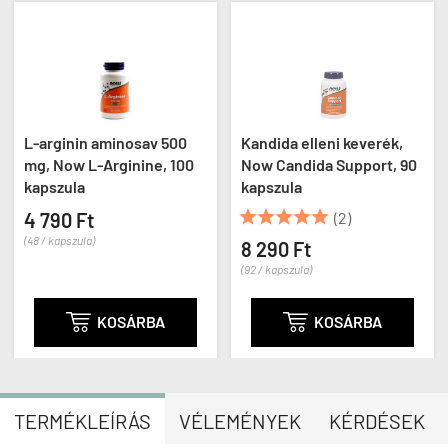
L-arginin aminosav 500
Kandida elleni keverék,
mg, Now L-Arginine, 100
Now Candida Support, 90
kapszula
kapszula





4 790 Ft
(2)
(48 / kapszula)
8 290 Ft
(92 / kapszula)

KOSÁRBA

KOSÁRBA
TERMÉKLEÍRÁS
VÉLEMÉNYEK
KÉRDÉSEK