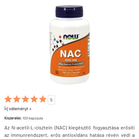





5
Írj véleményt »
Kiszerelés:
100 kapszula
Az N-acetil-L-cisztein (NAC) kiegészítő fogyasztása erősíti
az immunrendszert, erős antioxidáns hatása révén védi a