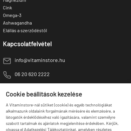
Cink
Omega-3
Ashwagandha
Elállás a szerződéstől
Kapcsolatfelvétel
E
info@vitaminstore.hu
M
06 20 620 2222
1141 Budapest,
T
Szugló u. 83-85.
Cookie beállítások kezelése
H-P:
10:00-18:00
A Vitaminstore-nál sütiket (cookie) és egyéb technológiákat
Márkák
alkalmazunk oldalaink forgalmának mérésére és elemzésére, a
látogatók érdeklődéséhez való igazítására, valamint személyre
szabott tartalmak és ajánlatok megjelenítése érdekében. Kérjük,
olvassa el Adatkezelési Tájékoztatónkat, amelyben részletes