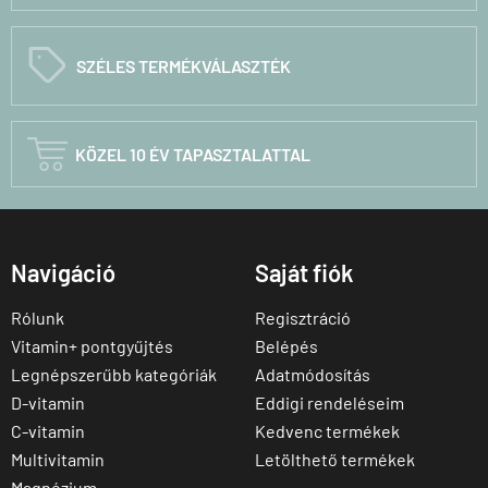
C
SZÉLES TERMÉKVÁLASZTÉK

KÖZEL 10 ÉV TAPASZTALATTAL
Navigáció
Saját fiók
Rólunk
Regisztráció
Vitamin+ pontgyűjtés
Belépés
Legnépszerűbb kategóriák
Adatmódosítás
D-vitamin
Eddigi rendeléseim
C-vitamin
Kedvenc termékek
Multivitamin
Letölthető termékek
Magnézium