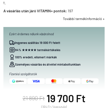
t.
A vásárlás után járó VITAMIN+ pontok:
197
További termékinformáció »
Ezért érdemes nálunk vásárolnod
Ingyenes szállítás 19 000 Ft felett
94% ★★★★★ termékértékelés
100% eredeti, elismert márkák
Személyes vásárlás és átvétel mintaboltunkban
Fizetési szolgáltatók
19 700 Ft
21 890 Ft
(164 Ft / kapszula)