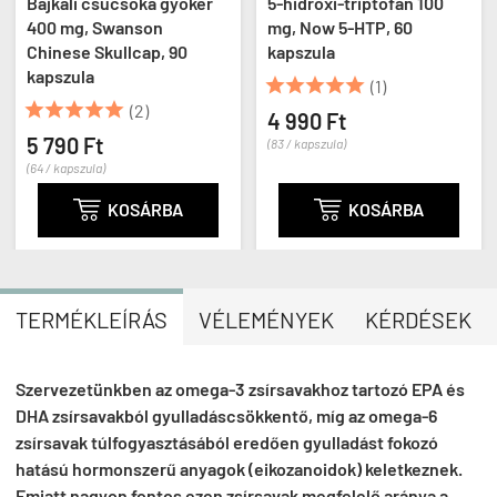
Bajkáli csucsóka gyökér
5-hidroxi-triptofán 100
400 mg, Swanson
mg, Now 5-HTP, 60
Chinese Skullcap, 90
kapszula
kapszula





(1)





(2)
4 990 Ft
5 790 Ft
(83 / kapszula)
(64 / kapszula)

KOSÁRBA

KOSÁRBA
TERMÉKLEÍRÁS
VÉLEMÉNYEK
KÉRDÉSEK
Szervezetünkben az omega-3 zsírsavakhoz tartozó EPA és
DHA zsírsavakból gyulladáscsökkentő, míg az omega-6
zsírsavak túlfogyasztásából eredően gyulladást fokozó
hatású hormonszerű anyagok (eikozanoidok) keletkeznek.
Emiatt nagyon fontos ezen zsírsavak megfelelő aránya a