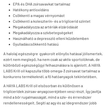
EPA és DHA zsírsavavkat tartalmaz
Hatékony antioxidáns
Csökkenti a magas vérnyomást
Csökkenti a koleszterin- és a triglicerid szintet
Megakadályozza az artériák elzáródását
Megakadályozza a szívbetegségeket
Használható a depresszió elleni küzdelemben
Gyulladáscsökkentő hatású
A halolaj egészségre gyakorolt előnyös hatásai jólismertek,
ezért nem meglepő, ha nem csak az aktív sportolóknak, de
különböző egészségügyi felhasználásra is ajánlott. A HAYA
LABS Krill oil kapszulla több omega-3 zsírsavat tartalmaz a
konkurens termékeknél, a fő hatóanyagok tekintetében.
A HAYA LABS Krill oil elsősorban és különösen a
trigliceridek zsírsav-anyagcseréjében vesz részt. Így javítja
mind a bőr rugalmasságát, mind a szív- és érrendszer
rendellenességeit. Segíti az agy és az idegrendszer jobb