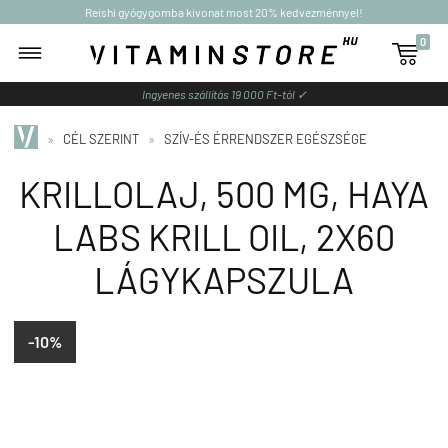
Reishi gyógygomba kivonat most 20% kedvezménnyel!
0

Ingyenes szállítás 19 000 Ft-tól ✓
»
CÉL SZERINT
»
SZÍV-ÉS ÉRRENDSZER EGÉSZSÉGE
KRILLOLAJ, 500 MG, HAYA
LABS KRILL OIL, 2X60
LÁGYKAPSZULA
-10%