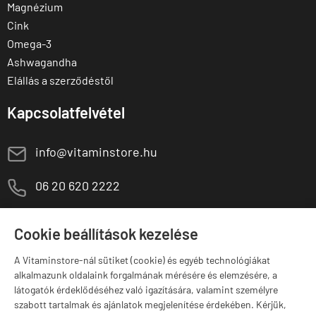
Magnézium
Cink
Omega-3
Ashwagandha
Elállás a szerződéstől
Kapcsolatfelvétel
E
info@vitaminstore.hu
M
06 20 620 2222
1141 Budapest,
T
Szugló u. 83-85.
Cookie beállítások kezelése
H-P:
10:00-18:00
A Vitaminstore-nál sütiket (cookie) és egyéb technológiákat
Márkák
alkalmazunk oldalaink forgalmának mérésére és elemzésére, a
látogatók érdeklődéséhez való igazítására, valamint személyre
szabott tartalmak és ajánlatok megjelenítése érdekében. Kérjük,