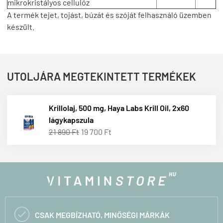
mikrokristályos cellulóz
A termék tejet, tojást, búzát és szóját felhasználó üzemben
készült.
UTOLJÁRA MEGTEKINTETT TERMÉKEK
Krillolaj, 500 mg, Haya Labs Krill Oil, 2x60
lágykapszula
21 890 Ft
19 700 Ft

CSAK MEGBÍZHATÓ, MINŐSÉGI MÁRKÁK