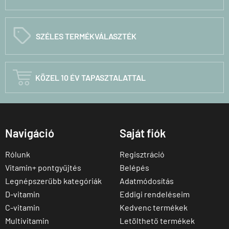
C
SZÉLES TERMÉKVÁLASZTÉK

KÖZEL 10 ÉV TAPASZTALATTAL
Navigáció
Saját fiók
Rólunk
Regisztráció
Vitamin+ pontgyűjtés
Belépés
Legnépszerűbb kategóriák
Adatmódosítás
D-vitamin
Eddigi rendeléseim
C-vitamin
Kedvenc termékek
Multivitamin
Letölthető termékek