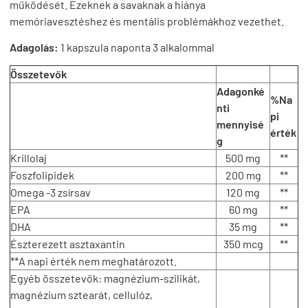
működését. Ezeknek a savaknak a hiánya
memóriavesztéshez és mentális problémákhoz vezethet.
Adagolás:
1 kapszula naponta 3 alkalommal
Összetevők
Adagonké
%Na
nti
pi
mennyisé
érték
g
Krillolaj
500 mg
**
Foszfolipidek
200 mg
**
Omega -3 zsírsav
120 mg
**
EPA
60 mg
**
DHA
35 mg
**
Észterezett asztaxantin
350 mcg
**
**A napi érték nem meghatározott.
Egyéb összetevők: magnézium-szilikát,
magnézium sztearát, cellulóz,