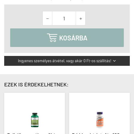



KOSÁRBA
Ingyenes személyes átvétel, vagy akár 0 Ft-os szállítás!

EZEK IS ÉRDEKELHETNEK: