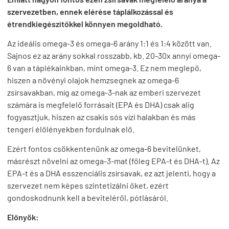
szervezetben, ennek elérése táplálkozással és
étrendkiegészítőkkel könnyen megoldható.
Az ideális omega-3 és omega-6 arány 1:1 és 1:4 között van.
Sajnos ez az arány sokkal rosszabb, kb. 20-30x annyi omega-
6 van a táplékainkban, mint omega-3. Ez nem meglepő,
hiszen a növényi olajok hemzsegnek az omega-6
zsírsavakban, míg az omega-3-nak az emberi szervezet
számára is megfelelő forrásait (EPA és DHA) csak alig
fogyasztjuk, hiszen az csakis sós vízi halakban és más
tengeri élőlényekben fordulnak elő.
Ezért fontos csökkentenünk az omega-6 bevitelünket,
másrészt növelni az omega-3-mat (főleg EPA-t és DHA-t). Az
EPA-t és a DHA esszenciális zsírsavak, ez azt jelenti, hogy a
szervezet nem képes szintetizálni őket, ezért
gondoskodnunk kell a beviteléről, pótlásáról.
Előnyök: