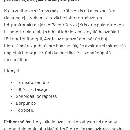
Míg a wellness számos más területén is alkalmazható, a
ricinusolajat sokan az egyik legjobb természetes
bőrpuhítónak tartják. A
Palma Christi
(Krisztus pálma) néven
is ismert ricinusolaj a bibliai időkig visszanyúló használati
történetét ünnepli. Azóta az egészséges bőr és haj
hidratálására, puhítására használják, és gyakran alkalmazzák
napjaink legnépszerűbb kozmetikai és szépségápoló
formuláiban.
Előnyei:
Tanúsítottan bio
100% tisztaságú
Sokoldalú bőrápolás
Bőrpuhító
Többcélú
Felhasználás:
Helyi alkalmazás esetén vigyen fel néhány
csepp ricinusolajat a kívánt területre, és masszírozza be, ha