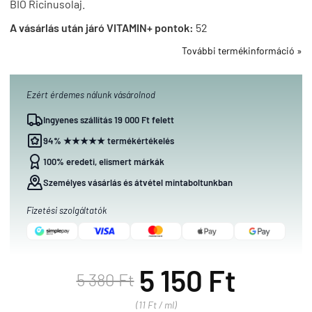
BIO Ricinusolaj.
A vásárlás után járó VITAMIN+ pontok:
52
További termékinformáció »
Ezért érdemes nálunk vásárolnod
Ingyenes szállítás 19 000 Ft felett
94% ★★★★★ termékértékelés
100% eredeti, elismert márkák
Személyes vásárlás és átvétel mintaboltunkban
Fizetési szolgáltatók
5 150 Ft
5 380 Ft
(11 Ft / ml)