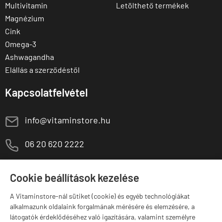
Multivitamin
Letölthető termékek
Magnézium
Cink
Omega-3
Ashwagandha
Elállás a szerződéstől
Kapcsolatfelvétel
E
info@vitaminstore.hu
M
06 20 620 2222
1141 Budapest,
T
Szugló u. 83-85.
Cookie beállítások kezelése
H-P:
10:00-18:00
A Vitaminstore-nál sütiket (cookie) és egyéb technológiákat
Márkák
alkalmazunk oldalaink forgalmának mérésére és elemzésére, a
látogatók érdeklődéséhez való igazítására, valamint személyre