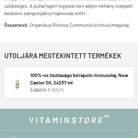
szükséges. A puha hajért egyszerűen adjon néhány cseppet
kedvenc samponjához hajmosás előtt.
Összetevő:
Organikus Ricinus Communis (ricinus) magolaj.
UTOLJÁRA MEGTEKINTETT TERMÉKEK
100%-os tisztaságú bőrápoló ricinusolaj, Now
Castor Oil, 2x237 ml
5 380 Ft
5 150 Ft