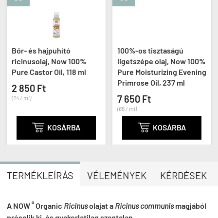
Bőr- és hajpuhító
100%-os tisztaságú
ricinusolaj, Now 100%
ligetszépe olaj, Now 100%
Pure Castor Oil, 118 ml
Pure Moisturizing Evening
Primrose Oil, 237 ml
2 850 Ft
7 650 Ft
(24 / ml)
(65 / ml)

KOSÁRBA

KOSÁRBA
TERMÉKLEÍRÁS
VÉLEMÉNYEK
KÉRDÉSEK
®
A
NOW
Organic
Ricinus
olajat a
Ricinus communis
magjából
préselik ki, és gyakorlatilag szagtalan.