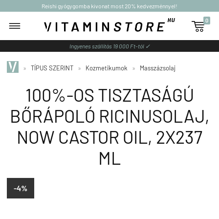
Reishi gyógygomba kivonat most 20% kedvezménnyel!
0

Ingyenes szállítás 19 000 Ft-tól ✓
»
TÍPUS SZERINT
»
Kozmetikumok
»
Masszázsolaj
100%-OS TISZTASÁGÚ
BŐRÁPOLÓ RICINUSOLAJ,
NOW CASTOR OIL, 2X237
ML
-4%