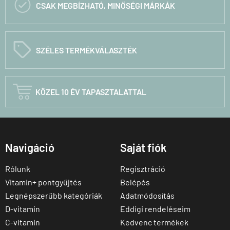

CSAK MEGBÍZHATÓ, MINŐSÉGI MÁRKÁK
C
SZÉLES TERMÉKVÁLASZTÉK

KÖZEL 10 ÉV TAPASZTALATTAL
Navigáció
Saját fiók
Rólunk
Regisztráció
Vitamin+ pontgyűjtés
Belépés
Legnépszerűbb kategóriák
Adatmódosítás
D-vitamin
Eddigi rendeléseim
C-vitamin
Kedvenc termékek