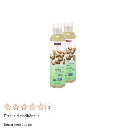





0
Értékeld elsőként! »
Kiszerelés:
474 ml