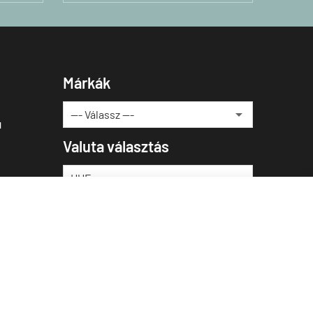
Márkák
u
Valuta választás