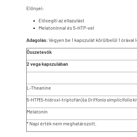
Előnyei:
Elősegíti az ellazulást
Melatoninnal és 5-HTP-vel
Adagolás
: Vegyen be 1 kapszulát körülbelül 1 órával 
Összetevők
2 vega kapszulában
L-Theanine
5-HTP(5-hidroxi-triptofán) (a
Griffonia simplicifolia
ki
Melatonin
* Napi érték nem meghatározott.