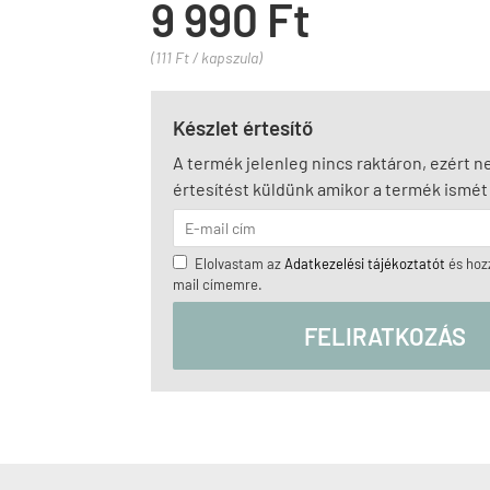
9 990 Ft
(111 Ft / kapszula)
Készlet értesítő
A termék jelenleg nincs raktáron, ezért 
értesítést küldünk amikor a termék ismét 
Elolvastam az
Adatkezelési tájékoztatót
és hozz
mail címemre.
FELIRATKOZÁS