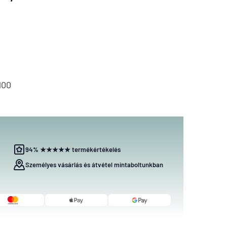
100
94% ★★★★★ termékértékelés
Személyes vásárlás és átvétel mintaboltunkban