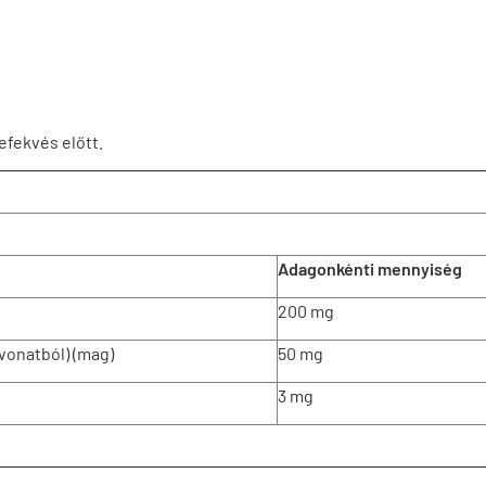
lefekvés előtt.
Adagonkénti mennyiség
200 mg
vonatból) (mag)
50 mg
3 mg