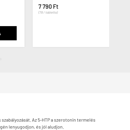
7 790 Ft
13 3
(78 / tabletta)
(54 / ka
ak szabályozását. Az 5-HTP a szerotonin termelés
én lenyugodjon, és jól aludjon.