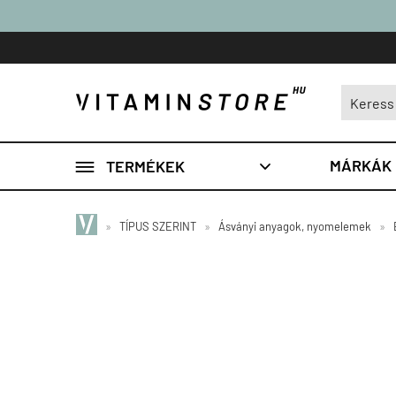

MÁRKÁK
TERMÉKEK

»
TÍPUS SZERINT
»
Ásványi anyagok, nyomelemek
»