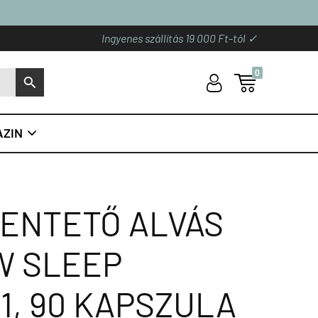
Ingyenes szállítás 19 000 Ft-tól ✓
0
U

S
ZIN

IHENTETŐ ALVÁS
W SLEEP
1, 90 KAPSZULA