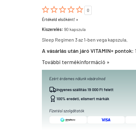





0
Értékeld elsőként! »
Kiszerelés:
90 kapszula
Sleep Regimen 3 az 1-ben vega kapszula.
A vásárlás után járó VITAMIN+ pontok:
További termékinformáció »
Ezért érdemes nálunk vásárolnod
Ingyenes szállítás 19 000 Ft felett
100% eredeti, elismert márkák
Fizetési szolgáltatók