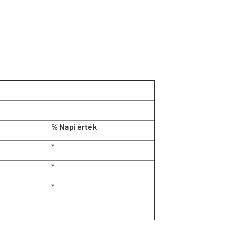
% Napi érték
*
*
*