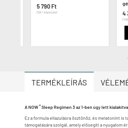
gélka
5 790 Ft
(58 / kapszula)
4 39
(146 / k
TERMÉKLEÍRÁS
VÉLEM
®
A NOW
Sleep Regimen 3 az 1-ben úgy lett kialakítva
Ez a formula ellazulásra ösztönöz, és melatonint is 
támogatására szolgál. amely elősegíti a nyugalom é