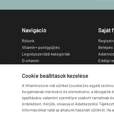
Navigáció
Saját 
Rólunk
Regisztr
Vitamin+ pontgyűjtés
Belépés
Legnépszerűbb kategóriák
Adatmód
D-vitamin
Eddigi r
C-vitamin
Kedvenc
Multivitamin
Letölthe
Cookie beállítások kezelése
Magnézium
A Vitaminstore-nál sütiket (cookie) és egyéb techno
Cink
forgalmának mérésére és elemzésére, a látogatók 
Omega-3
igazítására, valamint személyre szabott tartalmak é
Ashwagandha
érdekében. Kérjük, olvassa el Adatkezelési Tájékoz
Elállás a szerződéstől
információkat talál az általunk használt sütikről. Ha 