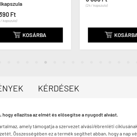
pszula
(24 / kapszula)
0 Ft
apszula)
KOSÁRBA
KOSÁRBA


ÉNYEK
KÉRDÉSEK
, hogy ellazítsa az elmét és elősegítse a nyugodt alvást.
tartalmaz, amely támogatja a szervezet alvási/ébrenléti ciklusán
rzetét. Összességében ez a termék segíthet abban, hogy a nap vég