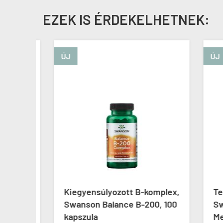
EZEK IS ÉRDEKELHETNEK:
ÚJ
ÚJ
son
Kiegyensúlyozott B-komplex,
Term
ium,
Swanson Balance B-200, 100
Swan
kapszula
Mena