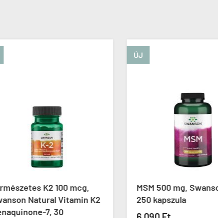
ÚJ
észetes K2 100 mcg,
MSM 500 mg, Swanson 
son Natural Vitamin K2
250 kapszula
quinone-7, 30
6 090 Ft