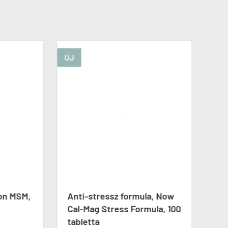
ÚJ
MSM,
Anti-stressz formula, Now
Omeg
Cal-Mag Stress Formula, 100
mg, 
tabletta
kaps