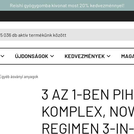
Reishi gyógygomba kivonat most 20% kedvezménnyel!
ÚJDONSÁGOK
KEDVEZMÉNYEK
MAGA



Egyéb ásványi anyagok
3 AZ 1-BEN P
KOMPLEX, NO
REGIMEN 3-IN-