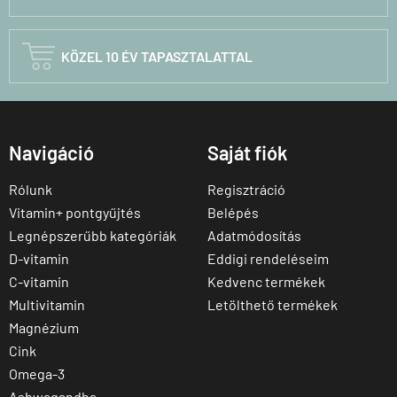

KÖZEL 10 ÉV TAPASZTALATTAL
Navigáció
Saját fiók
Rólunk
Regisztráció
Vitamin+ pontgyűjtés
Belépés
Legnépszerűbb kategóriák
Adatmódosítás
D-vitamin
Eddigi rendeléseim
C-vitamin
Kedvenc termékek
Multivitamin
Letölthető termékek
Magnézium
Cink
Omega-3
Ashwagandha