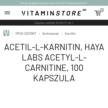
Reishi gyógygomba kivonat most 20% kedvezménnyel!
0

Ingyenes szállítás 19 000 Ft-tól ✓
»
TÍPUS SZERINT
»
Aminosavak
»
Karnitin
ACETIL-L-KARNITIN, HAYA
LABS ACETYL-L-
CARNITINE, 100
KAPSZULA