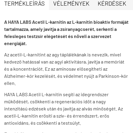
TERMÉKLEÍRÁS
VÉLEMÉNYEK
KÉRDÉSEK
A HAYA LABS Acetil L-karnitin az L-karnitin bioaktív formáját
tartalmazza, amely javítja a zsíranyagcserét, serkenti a
felesleges testzsír elégetését és növeli a szervezet
energiáját.
Az acetil-L-karnitint az agy táplálékának is nevezik, mivel
kedvező hatással van az agyi aktivitásra, javítja a memóriát
és a koncentrációt. Ez az aminosav elősegítheti az
Alzheimer-kór kezelését, és védelmet nyújt a Parkinson-kór
ellen.
HAYA LABS Acetil L-karnitin segíti az idegrendszer
működését, csökkenti a regenerációs időt a nagy
intenzitású edzések után és javítja az alvás minőségét. Az
acetil-L-karnitin erősíti a szív- és érrendszert, erős
antioxidáns, és csökkenti a testsúlyt.