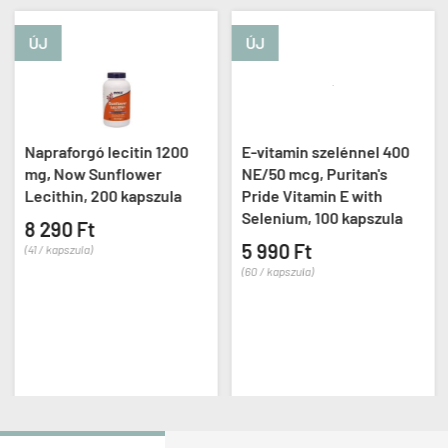
ÚJ
ÚJ
Napraforgó lecitin 1200
E-vitamin szelénnel 400
mg, Now Sunflower
NE/50 mcg, Puritan's
Lecithin, 200 kapszula
Pride Vitamin E with
Selenium, 100 kapszula
8 290 Ft
5 990 Ft
(41 / kapszula)
(60 / kapszula)