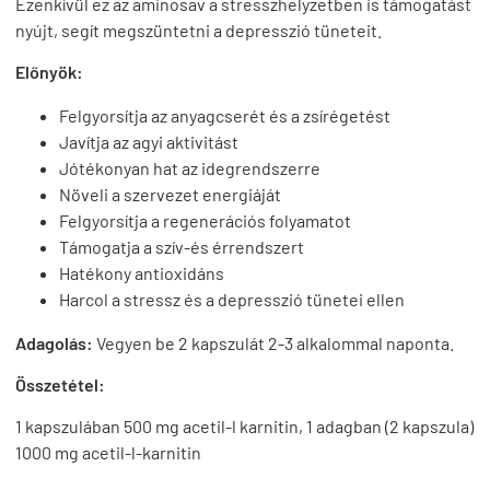
Ezenkívül ez az aminosav a stresszhelyzetben is támogatást
nyújt, segít megszüntetni a depresszió tüneteit.
Előnyök:
Felgyorsítja az anyagcserét és a zsírégetést
Javítja az agyi aktivitást
Jótékonyan hat az idegrendszerre
Növeli a szervezet energiáját
Felgyorsítja a regenerációs folyamatot
Támogatja a szív-és érrendszert
Hatékony antioxidáns
Harcol a stressz és a depresszió tünetei ellen
Adagolás:
Vegyen be 2 kapszulát 2-3 alkalommal naponta.
Összetétel:
1 kapszulában 500 mg acetil-l karnitin, 1 adagban (2 kapszula)
1000 mg acetil-l-karnitin