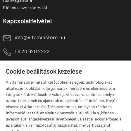
Elállás a szerződéstől
Kapcsolatfelvétel
E
info@vitaminstore.hu
M
06 20 620 2222
1141 Budapest,
T
Szugló u. 83-85.
Cookie beállítások kezelése
H-P:
10:00-18:00
A Vitaminstore-nál sütiket (cookie) és egyéb technológiákat
Márkák
alkalmazunk oldalaink forgalmának mérésére és elemzésére, a
látogatók érdeklődéséhez való igazítására, valamint személyre
szabott tartalmak és ajánlatok megjelenítése érdekében. Kérjük,
olvassa el Adatkezelési Tájékoztatónkat, amelyben részletes
információkat talál az általunk használt sütikről. Ha a „Minden
Valuta választás
javasolt süti engedélyezése” lehetőséget választja, akkor elfogadja
az általunk alkalmazott sütik használatát, mellyel hozzájárul