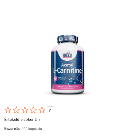





0
Értékeld elsőként! »
Kiszerelés:
100 kapszula