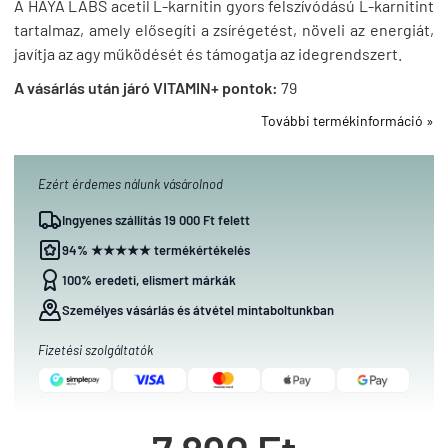
A HAYA LABS acetil L-karnitin gyors felszívódású L-karnitint
tartalmaz, amely elősegíti a zsírégetést, növeli az energiát,
javítja az agy működését és támogatja az idegrendszert.
A vásárlás után járó VITAMIN+ pontok:
79
További termékinformáció »
Ezért érdemes nálunk vásárolnod
Ingyenes szállítás 19 000 Ft felett
94% ★★★★★ termékértékelés
100% eredeti, elismert márkák
Személyes vásárlás és átvétel mintaboltunkban
Fizetési szolgáltatók