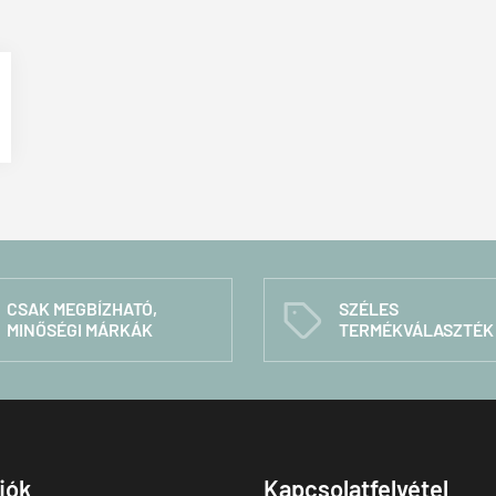
CSAK MEGBÍZHATÓ,
SZÉLES
C
MINŐSÉGI MÁRKÁK
TERMÉKVÁLASZTÉK
fiók
Kapcsolatfelvétel