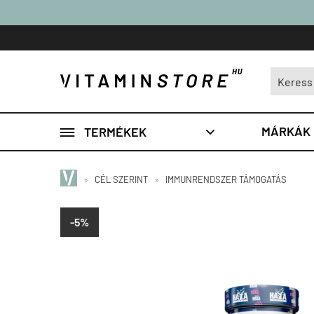

MÁRKÁK
TERMÉKEK

»
CÉL SZERINT
»
IMMUNRENDSZER TÁMOGATÁS
-5%