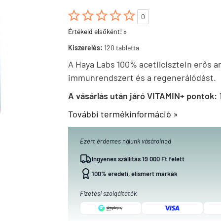





0
Értékeld elsőként! »
Kiszerelés:
120 tabletta
A Haya Labs 100% acetilcisztein erős an
immunrendszert és a regenerálódást.
A vásárlás után járó VITAMIN+ pontok:
További termékinformáció »
Ezért érdemes nálunk vásárolnod
Ingyenes szállítás 19 000 Ft felett
100% eredeti, elismert márkák
Fizetési szolgáltatók