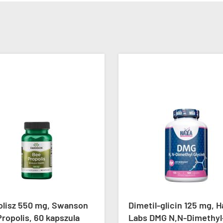
-10%
ÚJ
Dimetil-glicin 125 mg, Haya
Fo-Ti gyökér kivo
Labs DMG N,N-Dimethyl-
Labs Fo-Ti Root E