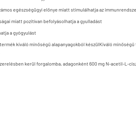
zámos egészségügyi előnye miatt stimulálhatja az immunrendsze
gai miatt pozitívan befolyásolhatja a gyulladást
atja a gyógyulást
termék kiváló minőségű alapanyagokból készülKiváló minőségű t
.
szerelésben kerül forgalomba, adagonként 600 mg N-acetil-L-ciszt