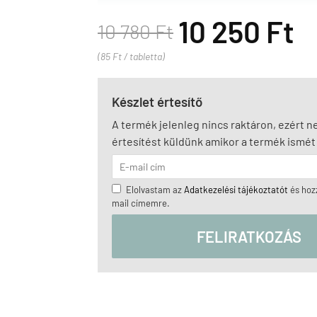
10 250 Ft
10 780 Ft
(85 Ft / tabletta)
Készlet értesítő
A termék jelenleg nincs raktáron, ezért 
értesítést küldünk amikor a termék ismét 
Elolvastam az
Adatkezelési tájékoztatót
és hozz
mail címemre.
FELIRATKOZÁS