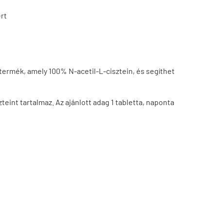
rt
ermék, amely 100% N-acetil-L-cisztein, és segíthet
eint tartalmaz. Az ajánlott adag 1 tabletta, naponta