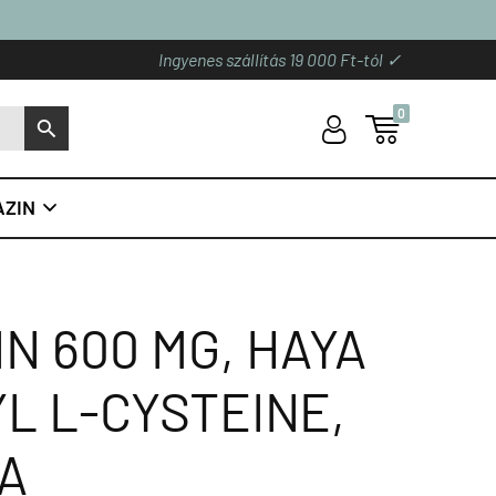
Ingyenes szállítás 19 000 Ft-tól ✓
0
U

S
ZIN

N 600 MG, HAYA
L L-CYSTEINE,
A