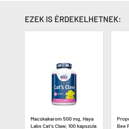
EZEK IS ÉRDEKELHETNEK:
mg, Haya
Propolisz 550 mg, Swanson
00 kapszula
Bee Propolis, 60 kapszula