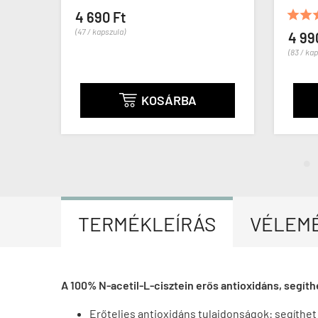





(1)
4 990 Ft
(83 / kapszula)
RBA
KOSÁRBA

TERMÉKLEÍRÁS
VÉLEM
A 100% N-acetil-L-cisztein erős antioxidáns, segít
Erőteljes antioxidáns tulajdonságok: segíthet