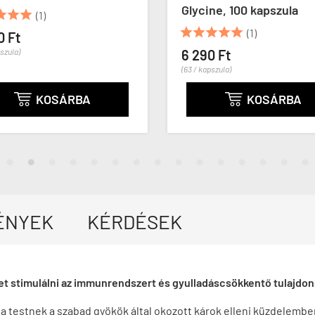
Glycine, 100 kapszula
3x100 kapszula





(1)
12 790 Ft
11 500 F
(38 / kapszula)
6 290 Ft
(63 / kapszula)
KOSÁRBA
KOSÁ


ÉNYEK
KÉRDÉSEK
het stimulálni az immunrendszert és gyulladáscsökkentő tulajdon
 a testnek a szabad gyökök által okozott károk elleni küzdelembe