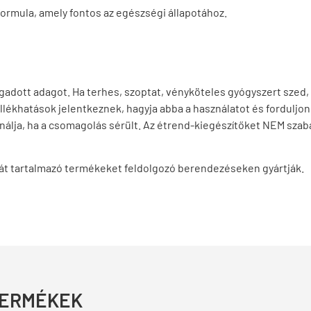
formula, amely fontos az egészségi állapotához.
egadott adagot. Ha terhes, szoptat, vényköteles gyógyszert sze
lékhatások jelentkeznek, hagyja abba a használatot és forduljon
nálja, ha a csomagolás sérült. Az étrend-kiegészítőket NEM sza
óját tartalmazó termékeket feldolgozó berendezéseken gyártják.
TERMÉKEK