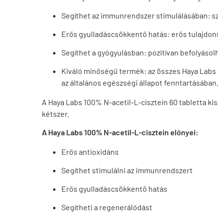
Segíthet az immunrendszer stimulálásában: s
Erős gyulladáscsökkentő hatás: erős tulajdonsá
Segíthet a gyógyulásban: pozitívan befolyásolh
Kiváló minőségű termék: az összes Haya Labs 
az általános egészségi állapot fenntartásában
A Haya Labs 100% N-acetil-L-cisztein 60 tabletta ki
kétszer.
A Haya Labs 100% N-acetil-L-cisztein előnyei:
Erős antioxidáns
Segíthet stimulálni az immunrendszert
Erős gyulladáscsökkentő hatás
Segítheti a regenerálódást