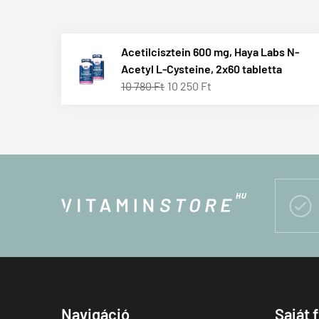
Acetilcisztein 600 mg, Haya Labs N-
Acetyl L-Cysteine, 2x60 tabletta
10 780 Ft
10 250 Ft

Navigáció
Saját 