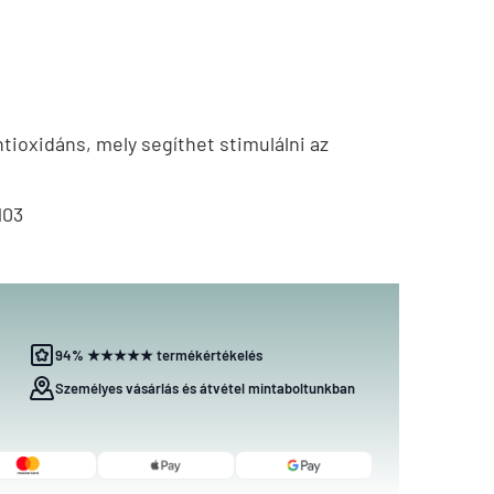
tioxidáns, mely segíthet stimulálni az
103
94% ★★★★★ termékértékelés
Személyes vásárlás és átvétel mintaboltunkban