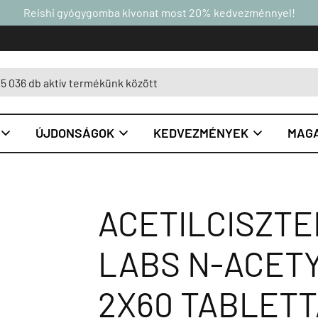
Reishi gyógygomba kivonat most 20% kedvezménnyel!
ÚJDONSÁGOK
KEDVEZMÉNYEK
MAGA



ACETILCISZTEI
LABS N-ACETY
2X60 TABLETT