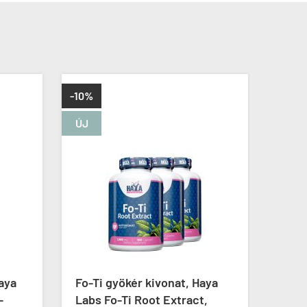
ÚJ
nat, Haya
D3 és K2 1000 IU/45 mcg,
xtract,
Now Vitamin D-3 & K2, 120