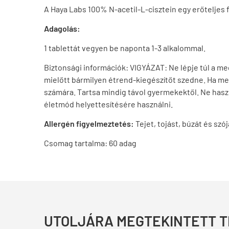
A Haya Labs 100% N-acetil-L-cisztein egy erőteljes 
Adagolás:
1 tablettát vegyen be naponta 1-3 alkalommal.
Biztonsági információk: VIGYÁZAT: Ne lépje túl a m
mielőtt bármilyen étrend-kiegészítőt szedne. Ha mel
számára. Tartsa mindig távol gyermekektől. Ne hasz
életmód helyettesítésére használni.
Allergén figyelmeztetés:
Tejet, tojást, búzát és sz
Csomag tartalma: 60 adag
UTOLJÁRA MEGTEKINTETT 