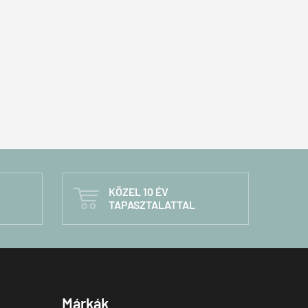
KÖZEL 10 ÉV

TAPASZTALATTAL
Márkák