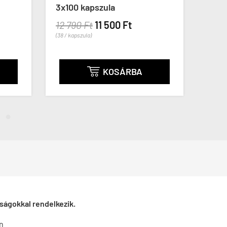
kapszula
t
5 790 Ft
(48 / kapszula)
RBA
KOSÁRBA

ságokkal rendelkezik.
n