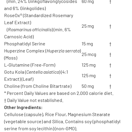
(min. 24% Ginkgoflavonglycosides
60 mg
†
and 6% Ginkgolides)
RoseOx® (Standardized Rosemary
Leaf Extract)
25 mg
†
(
Rosmarinus officinalis
) (min. 6%
Carnosic Acid)
Phosphatidyl Serine
15 mg
†
Huperzine Complex (
Huperzia serrata
)
25 mcg
†
(Moss)
L-Glutamine (Free-Form)
125 mg
†
Gotu Kola (
Centella asiatica
) (4:1
125 mg
†
Extract) (Leaf)
Choline (from Choline Bitartrate)
50 mg
†
* Percent Daily Values are based on 2,000 calorie diet.
† Daily Value not established.
Other Ingredients:
Cellulose (capsule), Rice Flour, Magnesium Stearate
(vegetable source) and Silica. Contains soy (phosphatidyl
serine from soy lecithin) (non-GMO).