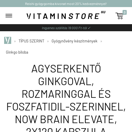
Reishi gyógygomba kivonat most 20% kedvezménnyel!
0

Ingyenes szállítás 19 000 Ft-tól ✓
»
TÍPUS SZERINT
»
Gyógynövény készítmények
»
Ginkgo biloba
AGYSERKENTŐ
GINKGOVAL,
ROZMARINGGAL ÉS
FOSZFATIDIL-SZERINNEL,
NOW BRAIN ELEVATE,
2X120 KAPSZULA