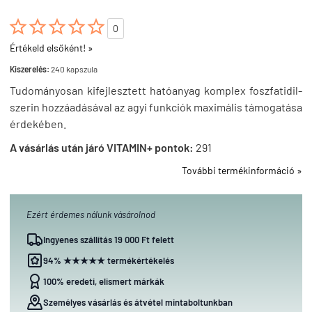





0
Értékeld elsőként! »
Kiszerelés:
240 kapszula
Tudományosan kifejlesztett hatóanyag komplex foszfatidil-
szerin hozzáadásával az agyi funkciók maximális támogatása
érdekében.
A vásárlás után járó VITAMIN+ pontok:
291
További termékinformáció »
Ezért érdemes nálunk vásárolnod
Ingyenes szállítás 19 000 Ft felett
94% ★★★★★ termékértékelés
100% eredeti, elismert márkák
Személyes vásárlás és átvétel mintaboltunkban