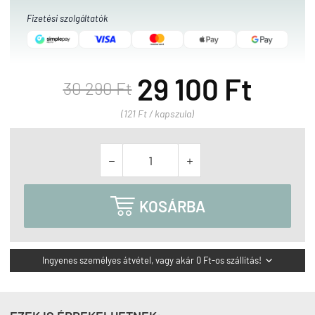
Fizetési szolgáltatók
29 100 Ft
30 290 Ft
(121 Ft / kapszula)



KOSÁRBA
Ingyenes személyes átvétel, vagy akár 0 Ft-os szállítás!
