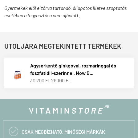
Gyermekek elől elzárva tartandó, állapotos illetve szoptatás
esetében a fogyasztása nem ajánlott.
UTOLJÁRA MEGTEKINTETT TERMÉKEK
Agyserkentő ginkgoval, rozmaringgal és
foszfatidil-szerinnel, Now B...
30 290 Ft
29 100 Ft

CSAK MEGBÍZHATÓ, MINŐSÉGI MÁRKÁK