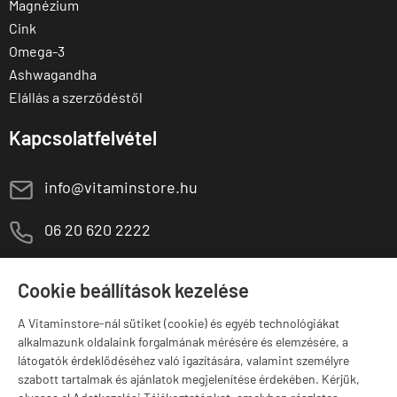
Magnézium
Cink
Omega-3
Ashwagandha
Elállás a szerződéstől
Kapcsolatfelvétel
E
info@vitaminstore.hu
M
06 20 620 2222
1141 Budapest,
T
Szugló u. 83-85.
Cookie beállítások kezelése
H-P:
10:00-18:00
A Vitaminstore-nál sütiket (cookie) és egyéb technológiákat
Márkák
alkalmazunk oldalaink forgalmának mérésére és elemzésére, a
látogatók érdeklődéséhez való igazítására, valamint személyre
szabott tartalmak és ajánlatok megjelenítése érdekében. Kérjük,