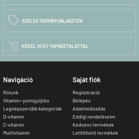
C
SZÉLES TERMÉKVÁLASZTÉK

KÖZEL 10 ÉV TAPASZTALATTAL
Navigáció
Saját fiók
Rólunk
Regisztráció
Vitamin+ pontgyűjtés
Belépés
Legnépszerűbb kategóriák
Adatmódosítás
D-vitamin
Eddigi rendeléseim
C-vitamin
Kedvenc termékek
Multivitamin
Letölthető termékek