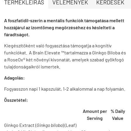
TERMÉKLEÍRÁS
VÉLEMÉNYEK
KÉRDÉSEK
A foszfatidil-szerin a mentális funkciók támogatása mellett
hozzájárul az izomtömeg megőrzéséhez és késlelteti a
fáradtságot.
Kiegészítőként való fogyasztása támogatja a kognitív
funkciókat. A Brain Elevate ™tartalmazza a Ginkgo Biloba és
a RoseOx® két növényi kivonatát, amelyek szabad gyökfogó
tulajdonságaikról ismertek.
Adagolás:
Fogyasszon napi 1 kapszulát, 1-2 alkalommal a nap folyamán.
Összetétel:
Amount per
% Daily
Serving
Value
Ginkgo Extract (
Ginkgo biloba
) (Leaf)