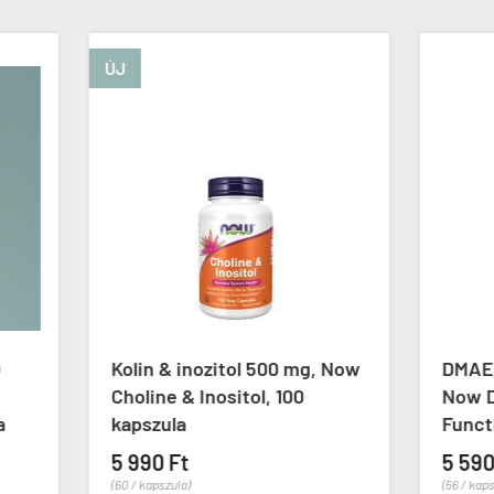
 & inozitol 500 mg, Now
DMAE agyserkentő 250
ne & Inositol, 100
Now DMAE Healthy Brai
zula
Function, 100 kapszula
0 Ft
5 590 Ft
pszula)
(56 / kapszula)