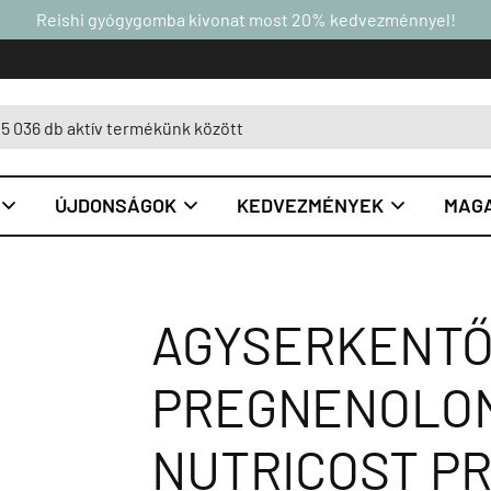
Reishi gyógygomba kivonat most 20% kedvezménnyel!
ÚJDONSÁGOK
KEDVEZMÉNYEK
MAGA



AGYSERKENT
PREGNENOLON
NUTRICOST P