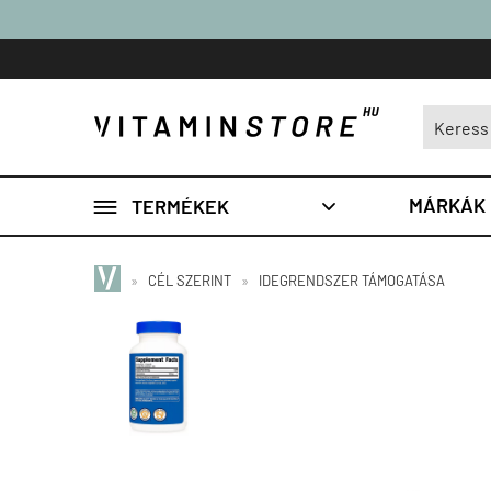

MÁRKÁK
TERMÉKEK

»
CÉL SZERINT
»
IDEGRENDSZER TÁMOGATÁSA