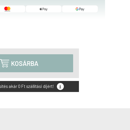

KOSÁRBA
i
és akár 0 Ft szállítási díjért!