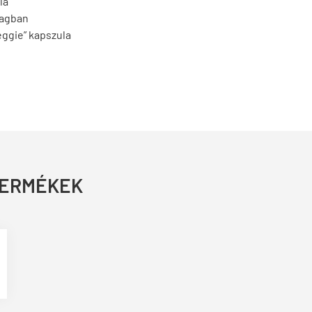
la
dagban
ggie” kapszula
TERMÉKEK