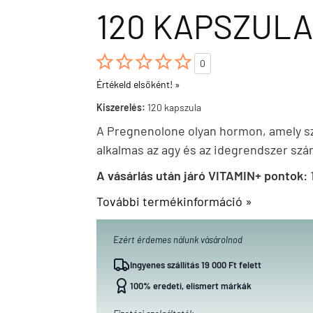
120 KAPSZULA





0
Értékeld elsőként! »
Kiszerelés:
120 kapszula
A Pregnenolone olyan hormon, amely 
alkalmas az agy és az idegrendszer szá
A vásárlás után járó VITAMIN+ pontok:
További termékinformáció »
Ezért érdemes nálunk vásárolnod
Ingyenes szállítás 19 000 Ft felett
100% eredeti, elismert márkák