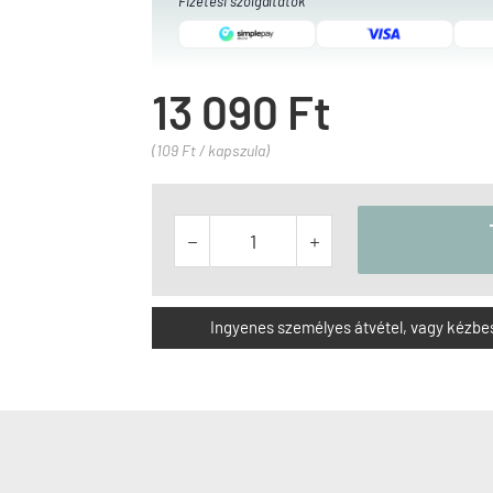
Fizetési szolgáltatók
13 090 Ft
(109 Ft / kapszula)


Ingyenes személyes átvétel, vagy kézbesít