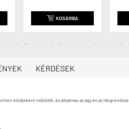
KOSÁRBA
KOSÁRBA


ÉNYEK
KÉRDÉSEK
rmon elődjeként működik, és alkalmas az agy és az idegrendsze