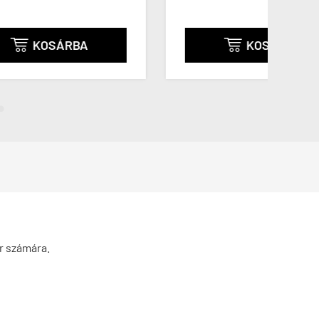
KOSÁRBA

r számára.