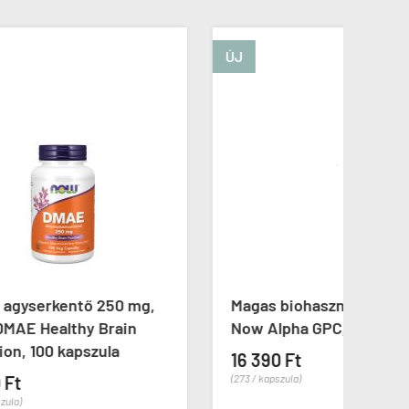
ÚJ
 mg,
Magas biohasznosulású kolin,
5-hi
n
Now Alpha GPC, 60 kapszula
Now 
16 390 Ft
6 49
(273 / kapszula)
(72 / k