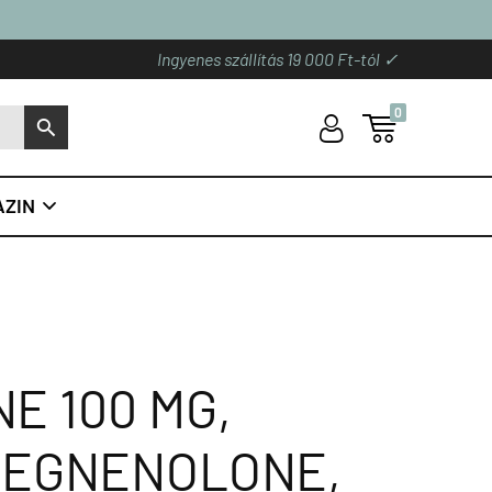
Ingyenes szállítás 19 000 Ft-tól ✓
0
U

S
ZIN

Ő
E 100 MG,
REGNENOLONE,