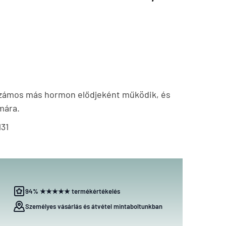
számos más hormon elődjeként működik, és
mára.
131
94% ★★★★★ termékértékelés
Személyes vásárlás és átvétel mintaboltunkban