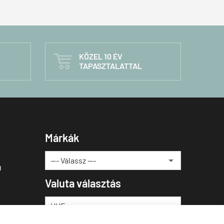
KÖZEL 10 ÉV

TAPASZTALATTAL
Márkák
u
Valuta választás