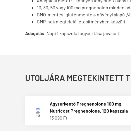
Adagolási méret: 1 könnyen lenyelhető kapszu
10, 30, 50 vagy 100 mg pregnenolon minden a
GMO-mentes, gluténmentes, növényi alapú „Ve
GMP-nek megfelelő létesítményben készült
Adagolás
:
Napi 1 kapszula fogyasztása javasolt.
UTOLJÁRA MEGTEKINTETT 
Agyserkentő Pregnenolone 100 mg,
Nutricost Pregnenolone, 120 kapszula
13 090 Ft