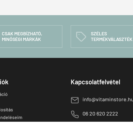
CSAK MEGBÍZHATÓ,
SZÉLES
C
MINŐSÉGI MÁRKÁK
TERMÉKVÁLASZTÉK
fiók
Kapcsolatfelvétel
áció
E
info@vitaminstore.h
osítás
M
06 20 620 2222
endeléseim
 termékek
1141 Budapest,
T
Szugló u. 83-85.
tő termékek