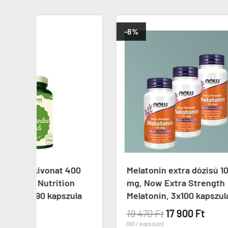
-8%
ÚJ
00
Melatonin extra dózisú 10
Kolin
n
mg, Now Extra Strength
Choli
ula
Melatonin, 3x100 kapszula
kaps
19 470 Ft
17 900 Ft
5 99
(60 / kapszula)
(60 / ka