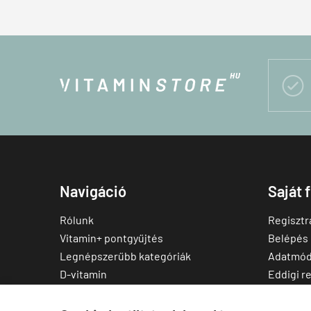

Navigáció
Saját 
Rólunk
Regisztr
Vitamin+ pontgyűjtés
Belépés
Legnépszerűbb kategóriák
Adatmód
D-vitamin
Eddigi r
C-vitamin
Kedvenc
Multivitamin
Letölthe