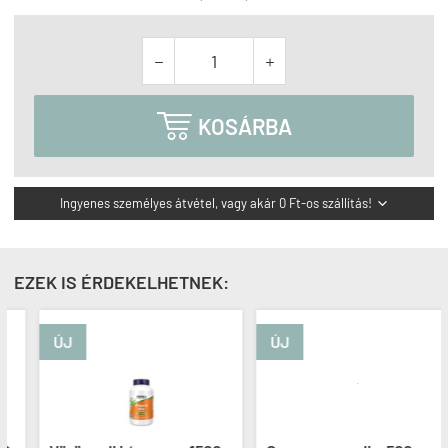



KOSÁRBA
Ingyenes személyes átvétel, vagy akár 0 Ft-os szállítás!

EZEK IS ÉRDEKELHETNEK:
ÚJ
ÚJ