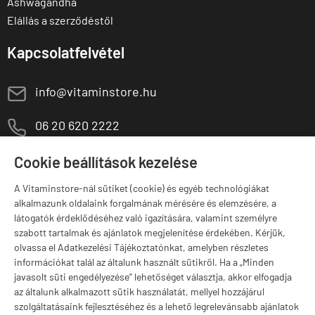
Ashwagandha
Elállás a szerződéstől
Kapcsolatfelvétel
E
info@vitaminstore.hu
M
06 20 620 2222
1141 Budapest,
T
Cookie beállítások kezelése
Szugló u. 83-85.
H-P:
10:00-18:00
A Vitaminstore-nál sütiket (cookie) és egyéb technológiákat
alkalmazunk oldalaink forgalmának mérésére és elemzésére, a
Márkák
látogatók érdeklődéséhez való igazítására, valamint személyre
szabott tartalmak és ajánlatok megjelenítése érdekében. Kérjük,
olvassa el Adatkezelési Tájékoztatónkat, amelyben részletes
információkat talál az általunk használt sütikről. Ha a „Minden
javasolt süti engedélyezése” lehetőséget választja, akkor elfogadja
Valuta választás
az általunk alkalmazott sütik használatát, mellyel hozzájárul
szolgáltatásaink fejlesztéséhez és a lehető legrelevánsabb ajánlatok