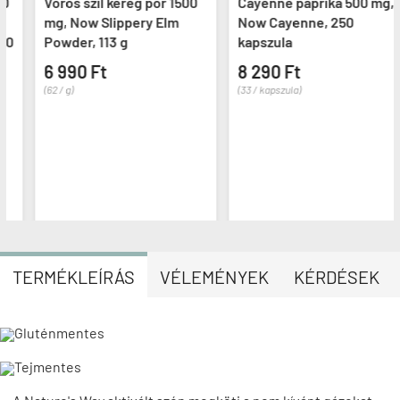
Vörös szil kéreg por 1500
Cayenne paprika 500 mg,
mg, Now Slippery Elm
Now Cayenne, 250
Powder, 113 g
kapszula
6 990 Ft
8 290 Ft
(62 / g)
(33 / kapszula)
TERMÉKLEÍRÁS
VÉLEMÉNYEK
KÉRDÉSEK
Gluténmentes
Tejmentes