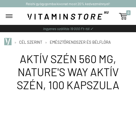
Reishi gyógygomba kivonat most 20% kedvezménnyel!
0

Ingyenes szállítás 19 000 Ft-tól ✓
»
CÉL SZERINT
»
EMÉSZTŐRENDSZER ÉS BÉLFLÓRA
AKTÍV SZÉN 560 MG,
NATURE'S WAY AKTÍV
SZÉN, 100 KAPSZULA