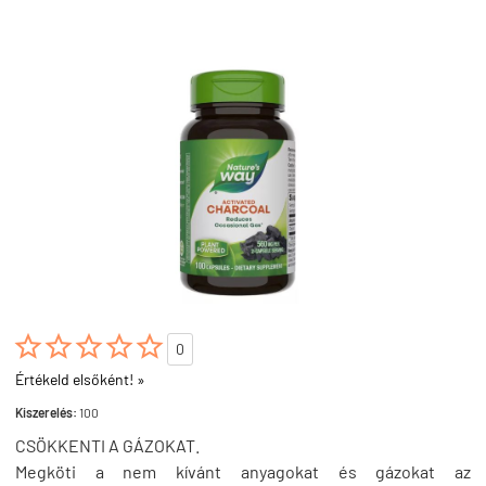





0
Értékeld elsőként! »
Kiszerelés:
100
CSÖKKENTI A GÁZOKAT.
Megköti a nem kívánt anyagokat és gázokat az