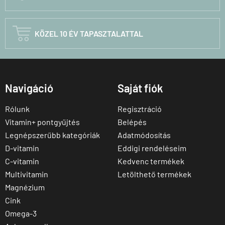

KÖZEL 10 ÉV TAPASZTALATTAL
Navigáció
Saját fiók
Rólunk
Regisztráció
Vitamin+ pontgyűjtés
Belépés
Legnépszerűbb kategóriák
Adatmódosítás
D-vitamin
Eddigi rendeléseim
C-vitamin
Kedvenc termékek
Multivitamin
Letölthető termékek
Magnézium
Cink
Omega-3