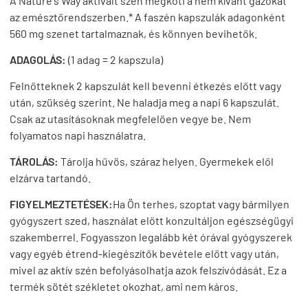
A Nature's Way aktivált szén megköti a nem kívánt gázokat
az emésztőrendszerben.* A faszén kapszulák adagonként
560 mg szenet tartalmaznak, és könnyen bevihetők.
ADAGOLÁS:
(1 adag = 2 kapszula)
Felnőtteknek 2 kapszulát kell bevenni étkezés előtt vagy
után, szükség szerint. Ne haladja meg a napi 6 kapszulát.
Csak az utasításoknak megfelelően vegye be. Nem
folyamatos napi használatra.
TÁROLÁS:
Tárolja hűvös, száraz helyen. Gyermekek elől
elzárva tartandó.
FIGYELMEZTETÉSEK:
Ha Ön terhes, szoptat vagy bármilyen
gyógyszert szed, használat előtt konzultáljon egészségügyi
szakemberrel. Fogyasszon legalább két órával gyógyszerek
vagy egyéb étrend-kiegészítők bevétele előtt vagy után,
mivel az aktív szén befolyásolhatja azok felszívódását. Ez a
termék sötét székletet okozhat, ami nem káros.