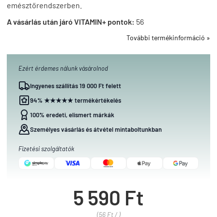
emésztőrendszerben.
A vásárlás után járó VITAMIN+ pontok:
56
További termékinformáció »
Ezért érdemes nálunk vásárolnod
Ingyenes szállítás 19 000 Ft felett
94% ★★★★★ termékértékelés
100% eredeti, elismert márkák
Személyes vásárlás és átvétel mintaboltunkban
Fizetési szolgáltatók
5 590 Ft
(56 Ft / )