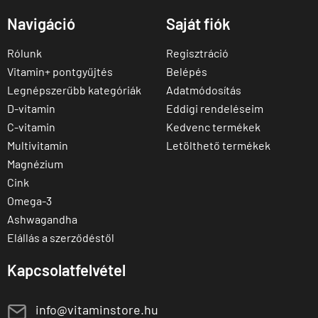
Navigáció
Saját fiók
Rólunk
Regisztráció
Vitamin+ pontgyűjtés
Belépés
Legnépszerűbb kategóriák
Adatmódosítás
D-vitamin
Eddigi rendeléseim
C-vitamin
Kedvenc termékek
Multivitamin
Letölthető termékek
Magnézium
Cink
Omega-3
Ashwagandha
Elállás a szerződéstől
Kapcsolatfelvétel
E
info@vitaminstore.hu