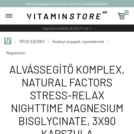
Reishi gyógygomba kivonat most 20% kedvezménnyel!
0

Ingyenes szállítás 19 000 Ft-tól ✓
»
TÍPUS SZERINT
»
Ásványi anyagok, nyomelemek
»
Magnézium
ALVÁSSEGÍTŐ KOMPLEX,
NATURAL FACTORS
STRESS-RELAX
NIGHTTIME MAGNESIUM
BISGLYCINATE, 3X90
KAPSZULA