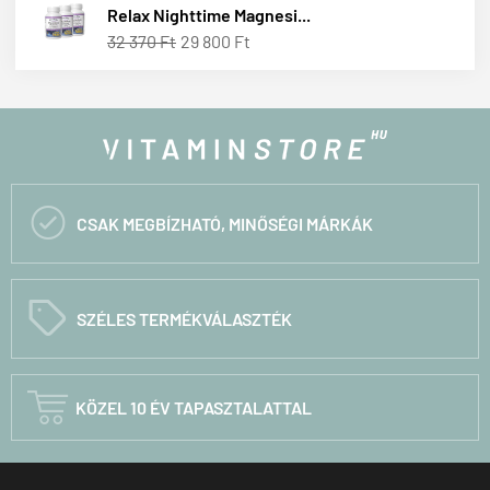
Relax Nighttime Magnesi...
32 370 Ft
29 800 Ft

CSAK MEGBÍZHATÓ, MINŐSÉGI MÁRKÁK
C
SZÉLES TERMÉKVÁLASZTÉK

KÖZEL 10 ÉV TAPASZTALATTAL