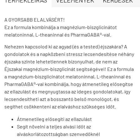
A GYORSABB ELALVÁSÉRT!
Ez a formula kombinálja a magnézium-biszglicinátot
melatoninnal, L-theaninnal és PharmaGABA®-val.
Nehezen kapcsolod ki az agyad (és a tested) éjszakára? A
gondolatok és a napközbeni stressz lecsendesítése néhány
éjszaka szinte lehetetlennek bizonyulhat, de nem az
Éjszakai magnézium-biszglicinát segítségével! Ez a formula
a magnézium-biszglicinátot melatoninnal, L-theaninnal és
PharmaGABA®-val kombinálja, hogy átmenetileg elősegítse
az ellazulást és megnyugtassa az ideges gondolatokat, így
lecsendesítheti azt a bosszantó belső monológot, és
segíthet csökkenteni az elalváshoz szükséges időt.
Átmenetileg elősegíti az ellazulást
Segít növelni a teljes alvási időt az
alváskorlátozottságban szenvedőknél