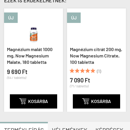
EZEK IS ÉRDEKELHETNEK:
ÚJ
ÚJ
Magnézium malát 1000
Magnézium citrát 200 mg,
mg, Now Magnesium
Now Magnesium Citrate,
Malate, 180 tabletta
100 tabletta





9 690 Ft
(1)
(54 / tabletta)
7 090 Ft
(71 / tabletta)

KOSÁRBA

KOSÁRBA
TERMÉKLEÍRÁS
VÉLEMÉNYEK
KÉRDÉSEK