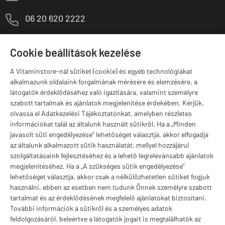
M
06 20 620 2222
1141 Budapest,
T
Szugló u. 83-85.
Cookie beállítások kezelése
H-P:
10:00-18:00
A Vitaminstore-nál sütiket (cookie) és egyéb technológiákat
Márkák
alkalmazunk oldalaink forgalmának mérésére és elemzésére, a
látogatók érdeklődéséhez való igazítására, valamint személyre
szabott tartalmak és ajánlatok megjelenítése érdekében. Kérjük,
olvassa el Adatkezelési Tájékoztatónkat, amelyben részletes
információkat talál az általunk használt sütikről. Ha a „Minden
Valuta választás
javasolt süti engedélyezése” lehetőséget választja, akkor elfogadja
az általunk alkalmazott sütik használatát, mellyel hozzájárul
szolgáltatásaink fejlesztéséhez és a lehető legrelevánsabb ajánlatok
megjelenítéséhez. Ha a „A szükséges sütik engedélyezése”
lehetőséget választja, akkor csak a nélkülözhetetlen sütiket fogjuk
használni, ebben az esetben nem tudunk Önnek személyre szabott
tartalmat és az érdeklődésének megfelelő ajánlatokat biztosítani.
További információk a sütikről és a személyes adatok
feldolgozásáról, beleértve a látogatók jogait is megtalálhatók az