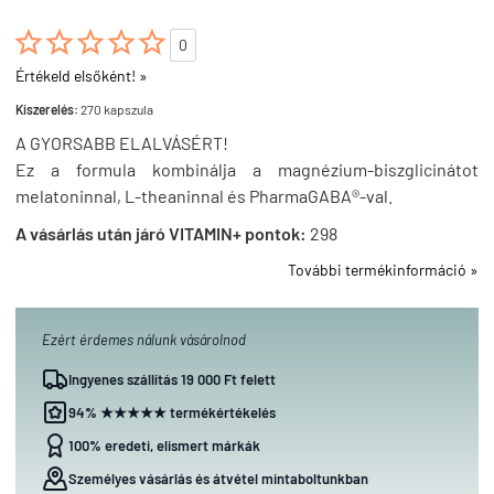





0
Értékeld elsőként! »
Kiszerelés:
270 kapszula
A GYORSABB ELALVÁSÉRT!
Ez a formula kombinálja a magnézium-biszglicinátot
melatoninnal, L-theaninnal és PharmaGABA®-val.
A vásárlás után járó VITAMIN+ pontok:
298
További termékinformáció »
Ezért érdemes nálunk vásárolnod
Ingyenes szállítás 19 000 Ft felett
94% ★★★★★ termékértékelés
100% eredeti, elismert márkák
Személyes vásárlás és átvétel mintaboltunkban