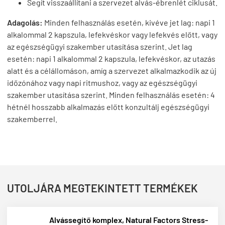
Segít visszaállítani a szervezet alvás-ébrenlét ciklusát.
Adagolás:
Minden felhasználás esetén, kivéve jet lag:
napi 1
alkalommal 2 kapszula, lefekvéskor vagy lefekvés előtt, vagy
az egészségügyi szakember utasítása szerint. J
et lag
esetén:
napi 1 alkalommal 2 kapszula, lefekvéskor, az utazás
alatt és a célállomáson, amíg a szervezet alkalmazkodik az új
időzónához vagy napi ritmushoz, vagy az egészségügyi
szakember utasítása szerint.
Minden felhasználás esetén:
4
hétnél hosszabb alkalmazás előtt konzultálj egészségügyi
szakemberrel.
UTOLJÁRA MEGTEKINTETT TERMÉKEK
Alvássegítő komplex, Natural Factors Stress-