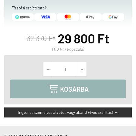
Fizetési szolgáltatók
29 800 Ft
32 370 Ft
(110 Ft / kapszula)



KOSÁRBA
Ingyenes személyes átvétel, vagy akár 0 Ft-os szállítás!
