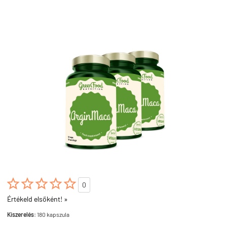





0
Értékeld elsőként! »
Kiszerelés:
180 kapszula