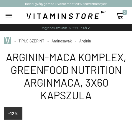
Reishi gyógygomba kivonat most 20% kedvezménnyel!
0

Ingyenes szállítás 19 000 Ft-tól ✓
»
TÍPUS SZERINT
»
Aminosavak
»
Arginin
ARGININ-MACA KOMPLEX,
GREENFOOD NUTRITION
ARGINMACA, 3X60
KAPSZULA
-12%