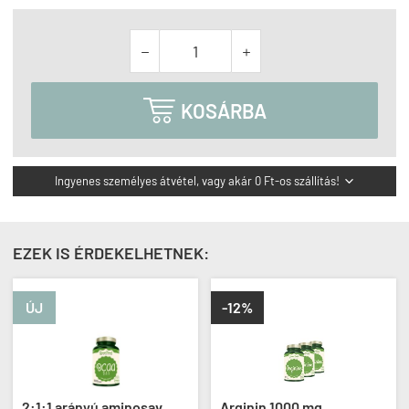



KOSÁRBA
Ingyenes személyes átvétel, vagy akár 0 Ft-os szállítás!

EZEK IS ÉRDEKELHETNEK:
ÚJ
-12%
2:1:1 arányú aminosav
Arginin 1000 mg,