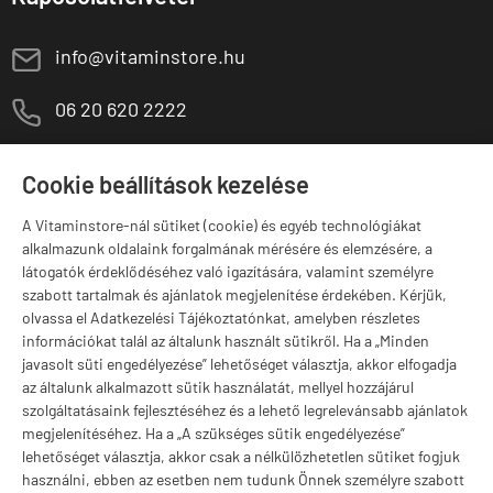
E
info@vitaminstore.hu
M
06 20 620 2222
1141 Budapest,
T
Szugló u. 83-85.
Cookie beállítások kezelése
H-P:
10:00-18:00
A Vitaminstore-nál sütiket (cookie) és egyéb technológiákat
Márkák
alkalmazunk oldalaink forgalmának mérésére és elemzésére, a
látogatók érdeklődéséhez való igazítására, valamint személyre
szabott tartalmak és ajánlatok megjelenítése érdekében. Kérjük,
olvassa el Adatkezelési Tájékoztatónkat, amelyben részletes
információkat talál az általunk használt sütikről. Ha a „Minden
Valuta választás
javasolt süti engedélyezése” lehetőséget választja, akkor elfogadja
az általunk alkalmazott sütik használatát, mellyel hozzájárul
szolgáltatásaink fejlesztéséhez és a lehető legrelevánsabb ajánlatok
megjelenítéséhez. Ha a „A szükséges sütik engedélyezése”
lehetőséget választja, akkor csak a nélkülözhetetlen sütiket fogjuk
használni, ebben az esetben nem tudunk Önnek személyre szabott