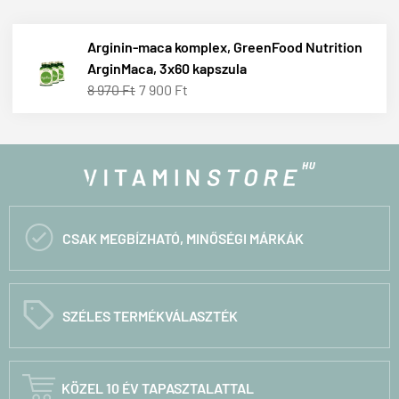
Arginin-maca komplex, GreenFood Nutrition
ArginMaca, 3x60 kapszula
8 970 Ft
7 900 Ft

CSAK MEGBÍZHATÓ, MINŐSÉGI MÁRKÁK
C
SZÉLES TERMÉKVÁLASZTÉK

KÖZEL 10 ÉV TAPASZTALATTAL