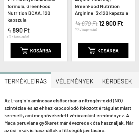
formula, GreenFood
GreenFood Nutrition
Nutrition BCAA, 120
Arginine, 3x120 kapszula
kapszula
14 670 Ft
12 900 Ft
4 890 Ft
(36 / kapszula)
(41 / kapszula)

KOSÁRBA

KOSÁRBA
TERMÉKLEÍRÁS
VÉLEMÉNYEK
KÉRDÉSEK
Az L-arginin aminosav elsősorban a nitrogén-oxid (NO)
szintézise és az ehhez kapcsolódó fokozott értágulat miatt
keresett, ami megnövekedett véráramlást eredményez. A
Maca peruviana gyökeret már évezredek óta használják. Már
az ősi inkák is használták a fittségük javítására.