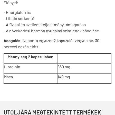
Előnyei:
- Energiaforrás
- Libidó serkentő
- A fizikai és szellemi teljesítmény támogatása
- A növekedési hormon nyugalmi szintjének növelése
Adagolás:
Naponta egyszer 2 kapszulát vegyen be, 30
perccel edzés előtt!
Mennyiség 2 kapszulában
L-arginin
860 mg
Maca
140 mg
UTOLJÁRA MEGTEKINTETT TERMÉKEK