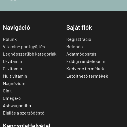
Navigáció
Saját fiók
Rólunk
Regisztráció
Vitamin+ pontgyűjtés
Belépés
Legnépszerűbb kategóriák
Adatmódosítás
D-vitamin
Eddigi rendeléseim
C-vitamin
Kedvenc termékek
Multivitamin
Letölthető termékek
Magnézium
Cink
Omega-3
Ashwagandha
Elállás a szerződéstől
Kapcsolatfelvétel