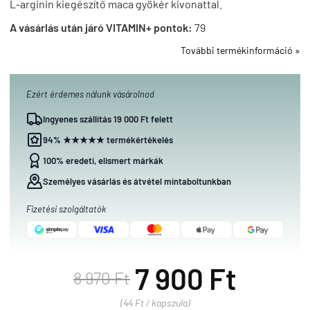
L-arginin kiegészítő maca gyökér kivonattal.
A vásárlás után járó VITAMIN+ pontok:
79
További termékinformáció »
Ezért érdemes nálunk vásárolnod
Ingyenes szállítás 19 000 Ft felett
94% ★★★★★ termékértékelés
100% eredeti, elismert márkák
Személyes vásárlás és átvétel mintaboltunkban
Fizetési szolgáltatók
7 900 Ft
8 970 Ft
(44 Ft / kapszula)