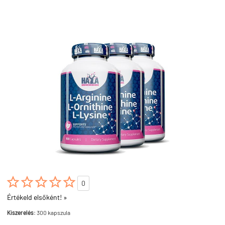





0
Értékeld elsőként! »
Kiszerelés:
300 kapszula