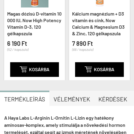
Magas dózisú D-vitamin 10
Kálcium magnézium + D3
000 IU, Now High Potency
vitamin és cink, Now
Vitamin D-3, 120
Calcium & Magnesium D3
gélkapszula
& Zinc, 120 gélkapszula
6 190 Ft
7 890 Ft
(52 / kapszula)
(66 / kapszula)

KOSÁRBA

KOSÁRBA
TERMÉKLEÍRÁS
VÉLEMÉNYEK
KÉRDÉSEK
A Haya Labs L-Arginin L-Ornitin L-Lizin egy hatékony
aminosav-komplex, amely stimulálja a növekedési hormon
termelését, ezáltal segít az izmok méretének növelésében