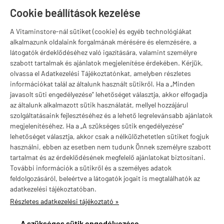
T
Szugló u. 83-85.
Cookie beállítások kezelése
H-P:
10:00-18:00
A Vitaminstore-nál sütiket (cookie) és egyéb technológiákat
Márkák
alkalmazunk oldalaink forgalmának mérésére és elemzésére, a
látogatók érdeklődéséhez való igazítására, valamint személyre
szabott tartalmak és ajánlatok megjelenítése érdekében. Kérjük,
olvassa el Adatkezelési Tájékoztatónkat, amelyben részletes
információkat talál az általunk használt sütikről. Ha a „Minden
Valuta választás
javasolt süti engedélyezése” lehetőséget választja, akkor elfogadja
az általunk alkalmazott sütik használatát, mellyel hozzájárul
szolgáltatásaink fejlesztéséhez és a lehető legrelevánsabb ajánlatok
megjelenítéséhez. Ha a „A szükséges sütik engedélyezése”
lehetőséget választja, akkor csak a nélkülözhetetlen sütiket fogjuk
használni, ebben az esetben nem tudunk Önnek személyre szabott
tartalmat és az érdeklődésének megfelelő ajánlatokat biztosítani.
További információk a sütikről és a személyes adatok
feldolgozásáról, beleértve a látogatók jogait is megtalálhatók az
adatkezelési tájékoztatóban.
Részletes adatkezelési tájékoztató »
vitaminstore.hu -
Vitaminstore / Gymstore Hungary
-
ÁSZF
-
Adatkezelési
tájékoztató
A szükséges sütik engedélyezése