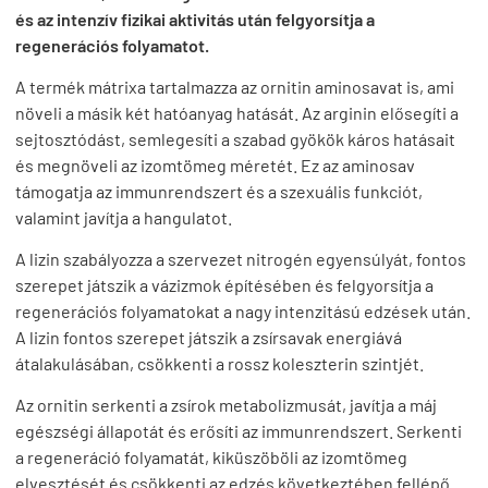
és az intenzív fizikai aktivitás után felgyorsítja a
regenerációs folyamatot.
A termék mátrixa tartalmazza az ornitin aminosavat is, ami
növeli a másik két hatóanyag hatását. Az arginin elősegíti a
sejtosztódást, semlegesíti a szabad gyökök káros hatásait
és megnöveli az izomtömeg méretét. Ez az aminosav
támogatja az immunrendszert és a szexuális funkciót,
valamint javítja a hangulatot.
A lizin szabályozza a szervezet nitrogén egyensúlyát, fontos
szerepet játszik a vázizmok építésében és felgyorsítja a
regenerációs folyamatokat a nagy intenzitású edzések után.
A lizin fontos szerepet játszik a zsírsavak energiává
átalakulásában, csökkenti a rossz koleszterin szintjét.
Az ornitin serkenti a zsírok metabolizmusát, javítja a máj
egészségi állapotát és erősíti az immunrendszert. Serkenti
a regeneráció folyamatát, kiküszöböli az izomtömeg
elvesztését és csökkenti az edzés következtében fellépő