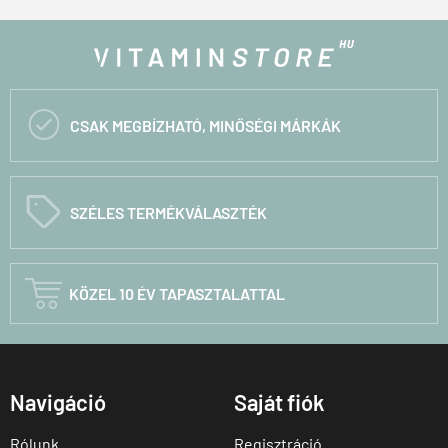

CSAK MEGBÍZHATÓ, MINŐSÉGI MÁRKÁK
C
SZÉLES TERMÉKVÁLASZTÉK

KÖZEL 10 ÉV TAPASZTALATTAL
Navigáció
Saját fiók
Rólunk
Regisztráció