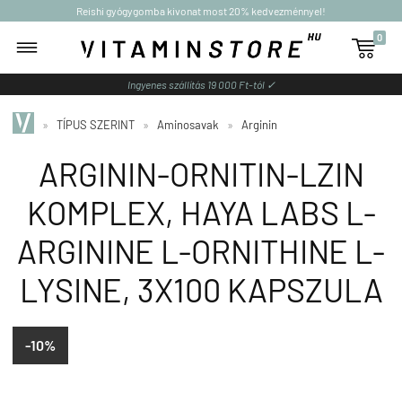
Reishi gyógygomba kivonat most 20% kedvezménnyel!
0

Ingyenes szállítás 19 000 Ft-tól ✓
»
TÍPUS SZERINT
»
Aminosavak
»
Arginin
ARGININ-ORNITIN-LZIN
KOMPLEX, HAYA LABS L-
ARGININE L-ORNITHINE L-
LYSINE, 3X100 KAPSZULA
-10%