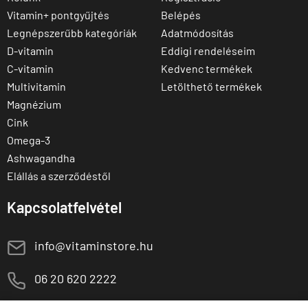
Vitamin+ pontgyűjtés
Belépés
Legnépszerűbb kategóriák
Adatmódosítás
D-vitamin
Eddigi rendeléseim
C-vitamin
Kedvenc termékek
Multivitamin
Letölthető termékek
Magnézium
Cink
Omega-3
Ashwagandha
Elállás a szerződéstől
Kapcsolatfelvétel
E
info@vitaminstore.hu
M
06 20 620 2222
1141 Budapest,