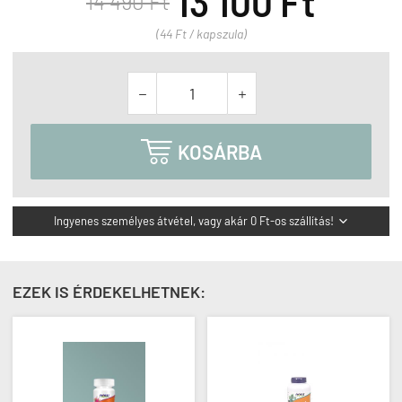
13 100 Ft
14 490 Ft
(44 Ft / kapszula)



KOSÁRBA
Ingyenes személyes átvétel, vagy akár 0 Ft-os szállítás!

EZEK IS ÉRDEKELHETNEK: