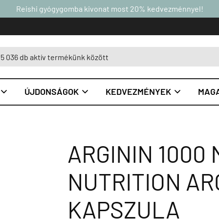
Reishi gyógygomba kivonat most 20% kedvezménnyel!
ÚJDONSÁGOK
KEDVEZMÉNYEK
MAGA



ARGININ 1000
NUTRITION ARG
KAPSZULA