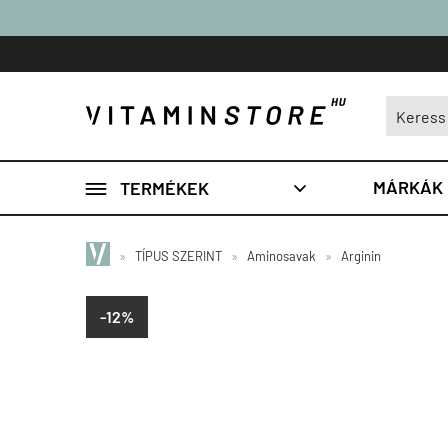

MÁRKÁK
TERMÉKEK

»
TÍPUS SZERINT
»
Aminosavak
»
Arginin
-12%