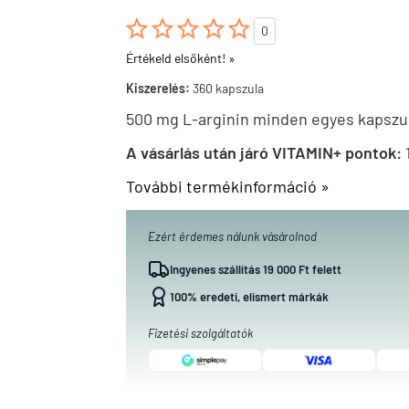





0
Értékeld elsőként! »
Kiszerelés:
360 kapszula
500 mg L-arginin minden egyes kapszu
A vásárlás után járó VITAMIN+ pontok:
További termékinformáció »
Ezért érdemes nálunk vásárolnod
Ingyenes szállítás 19 000 Ft felett
100% eredeti, elismert márkák
Fizetési szolgáltatók