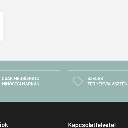
CSAK MEGBÍZHATÓ,
SZÉLES
C
MINŐSÉGI MÁRKÁK
TERMÉKVÁLASZTÉK
fiók
Kapcsolatfelvétel