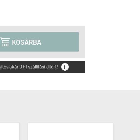

KOSÁRBA
i
és akár 0 Ft szállítási díjért!