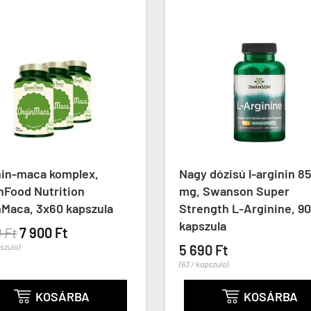
n-maca komplex,
Nagy dózisú l-arginin 850
ood Nutrition
mg, Swanson Super
aca, 3x60 kapszula
Strength L-Arginine, 90
kapszula
t
7 900 Ft
la)
5 690 Ft
(63 / kapszula)
KOSÁRBA
KOSÁRBA

