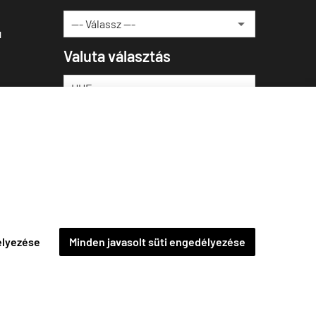
u
Valuta választás
élyezése
Minden javasolt süti engedélyezése