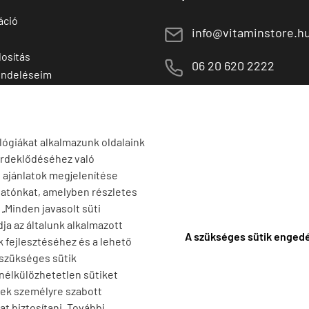
áció
E
info@vitaminstore.h
osítás
M
06 20 620 2222
endeléseim
 termékek
1141 Budapest,
T
Szugló u. 83-85.
tő termékek
H-P:
10:00-18:00
lógiákat alkalmazunk oldalaink
érdeklődéséhez való
s ajánlatok megjelenítése
tatónkat, amelyben részletes
a „Minden javasolt süti
ja az általunk alkalmazott
A szükséges sütik enged
k fejlesztéséhez és a lehető
 szükséges sütik
 nélkülözhetetlen sütiket
nek személyre szabott
t biztosítani. További