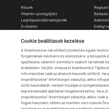
Rólunk
Regisztr
Vitamin+ pontgyűjtés
Belépés
Legnépszerűbb kategóriák
Adatmód
D-vitamin
Eddigi r
C-vitamin
Kedvenc
Multivitamin
Letölthe
Cookie beállítások kezelése
Magnézium
A Vitaminstore-nál sütiket (cookie) és egyéb techno
Cink
forgalmának mérésére és elemzésére, a látogatók 
Omega-3
igazítására, valamint személyre szabott tartalmak é
Ashwagandha
érdekében. Kérjük, olvassa el Adatkezelési Tájékoz
Elállás a szerződéstől
információkat talál az általunk használt sütikről. Ha 
engedélyezése” lehetőséget választja, akkor elfogad
sütik használatát, mellyel hozzájárul szolgáltatásain
legrelevánsabb ajánlatok megjelenítéséhez. Ha a „A
engedélyezése” lehetőséget választja, akkor csak a
fogjuk használni, ebben az esetben nem tudunk Ön
tartalmat és az érdeklődésének megfelelő ajánlatoka