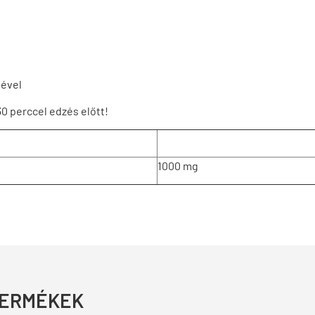
sével
0 perccel edzés előtt!
1000 mg
TERMÉKEK