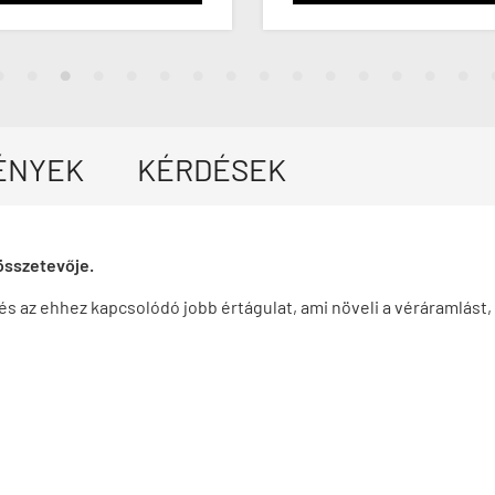
ÉNYEK
KÉRDÉSEK
összetevője.
és az ehhez kapcsolódó jobb értágulat, ami növeli a véráramlást, 