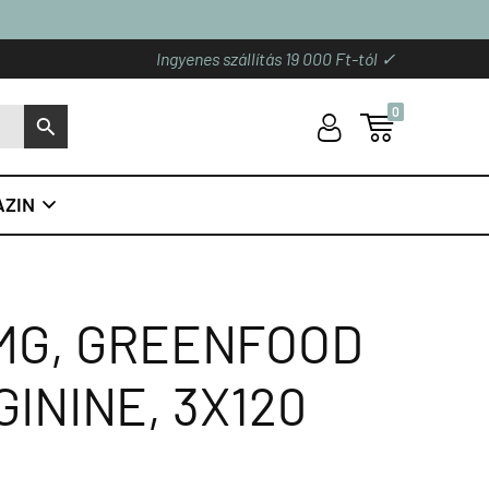
Ingyenes szállítás 19 000 Ft-tól ✓
0
U

S
ZIN

 MG, GREENFOOD
ININE, 3X120