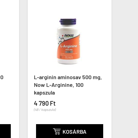
L-arginin aminosav 500 mg,
Argini
Now L-Arginine, 100
Haya L
kapszula
Ornith
kapszu
4 790 Ft
(48 / kapszula)
4 890 
(49 / kapsz
KOSÁRBA
