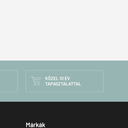
KÖZEL 10 ÉV

TAPASZTALATTAL
Márkák