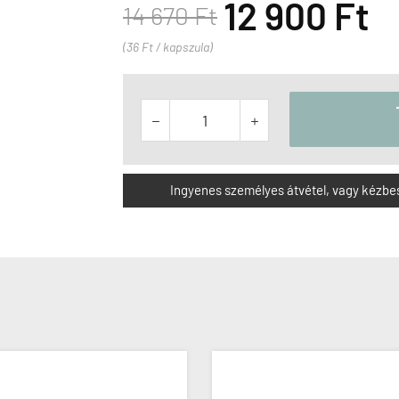
12 900 Ft
14 670 Ft
(36 Ft / kapszula)


Ingyenes személyes átvétel, vagy kézbesít