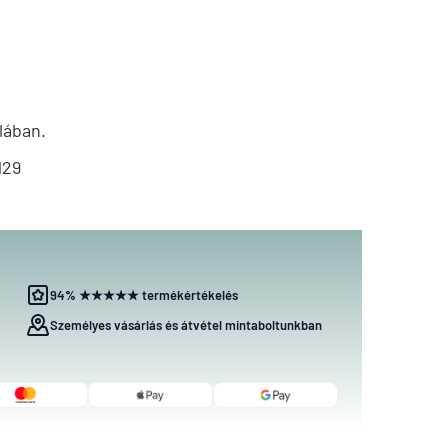
lában.
129
94% ★★★★★ termékértékelés
Személyes vásárlás és átvétel mintaboltunkban