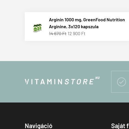
Arginin 1000 mg, GreenFood Nutrition
Arginine, 3x120 kapszula
14 670 Ft
12 900 Ft

Navigáció
Saját 