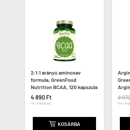
2:1:1 arányú aminosav
Argini
formula, GreenFood
GreenF
Nutrition BCAA, 120 kapszula
ArginM
4 890 Ft
8 970 F
(41 / kapszula)
(44 / kapszu
KOSÁRBA
