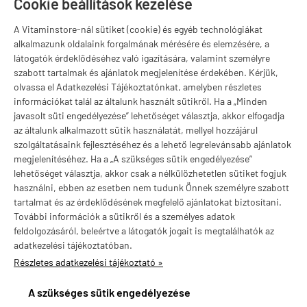
Szugló u. 83-85.
Cookie beállítások kezelése
H-P:
10:00-18:00
A Vitaminstore-nál sütiket (cookie) és egyéb technológiákat
Márkák
alkalmazunk oldalaink forgalmának mérésére és elemzésére, a
látogatók érdeklődéséhez való igazítására, valamint személyre
szabott tartalmak és ajánlatok megjelenítése érdekében. Kérjük,
olvassa el Adatkezelési Tájékoztatónkat, amelyben részletes
információkat talál az általunk használt sütikről. Ha a „Minden
Valuta választás
javasolt süti engedélyezése” lehetőséget választja, akkor elfogadja
az általunk alkalmazott sütik használatát, mellyel hozzájárul
szolgáltatásaink fejlesztéséhez és a lehető legrelevánsabb ajánlatok
megjelenítéséhez. Ha a „A szükséges sütik engedélyezése”
lehetőséget választja, akkor csak a nélkülözhetetlen sütiket fogjuk
használni, ebben az esetben nem tudunk Önnek személyre szabott
tartalmat és az érdeklődésének megfelelő ajánlatokat biztosítani.
További információk a sütikről és a személyes adatok
feldolgozásáról, beleértve a látogatók jogait is megtalálhatók az
adatkezelési tájékoztatóban.
Részletes adatkezelési tájékoztató »
vitaminstore.hu -
Vitaminstore / Gymstore Hungary
-
ÁSZF
-
Adatkezelési
tájékoztató
A szükséges sütik engedélyezése