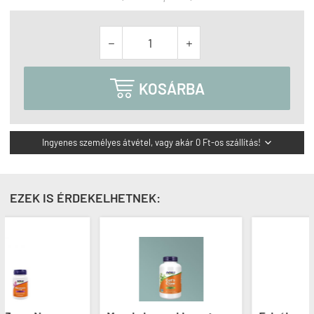



KOSÁRBA
Ingyenes személyes átvétel, vagy akár 0 Ft-os szállítás!

EZEK IS ÉRDEKELHETNEK: