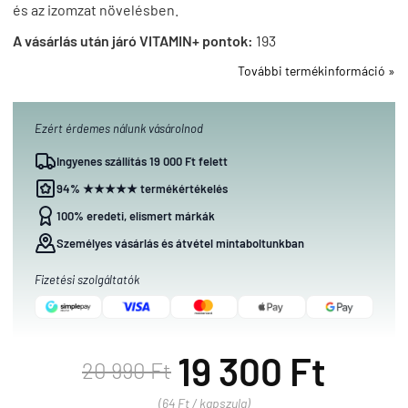
és az izomzat növelésben.
A vásárlás után járó VITAMIN+ pontok:
193
További termékinformáció »
Ezért érdemes nálunk vásárolnod
Ingyenes szállítás 19 000 Ft felett
94% ★★★★★ termékértékelés
100% eredeti, elismert márkák
Személyes vásárlás és átvétel mintaboltunkban
Fizetési szolgáltatók
19 300 Ft
20 990 Ft
(64 Ft / kapszula)