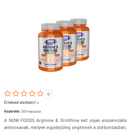





0
Értékeld elsőként! »
Kiszerelés:
300 kapszula
A NOW FOODS Arginine & Ornithine két olyan esszenciális
aminosavak, melyek egyidejűleg segítenek a zsírbontásban,