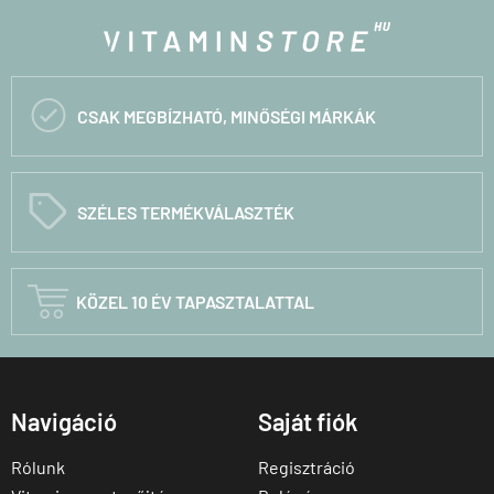

CSAK MEGBÍZHATÓ, MINŐSÉGI MÁRKÁK
C
SZÉLES TERMÉKVÁLASZTÉK

KÖZEL 10 ÉV TAPASZTALATTAL
Navigáció
Saját fiók
Rólunk
Regisztráció