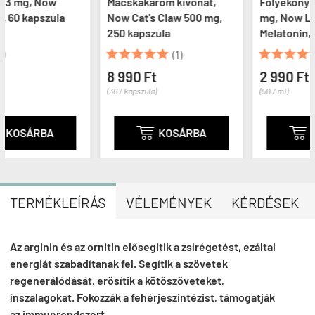
Macskakarom kivonat,
Folyékony melatonin 3
la
Now Cat's Claw 500 mg,
mg, Now Liquid
250 kapszula
Melatonin, 60 ml










(1)
(2)
8 990 Ft
2 990 Ft
(36 / kapszula)
(50 / ml)

KOSÁRBA

KOSÁRBA
TERMÉKLEÍRÁS
VÉLEMÉNYEK
KÉRDÉSEK
Az arginin és az ornitin elősegitik a zsírégetést, ezáltal
energiát szabadítanak fel. Segítik a szövetek
regenerálódását, erösítik a kötöszöveteket,
ínszalagokat. Fokozzák a fehérjeszintézist, támogatják
az immunrendszert.