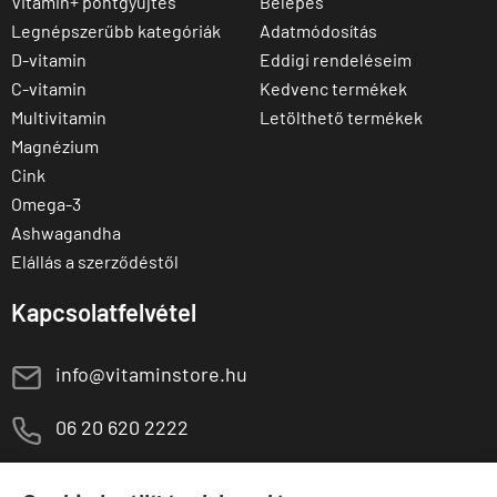
Vitamin+ pontgyűjtés
Belépés
Legnépszerűbb kategóriák
Adatmódosítás
D-vitamin
Eddigi rendeléseim
C-vitamin
Kedvenc termékek
Multivitamin
Letölthető termékek
Magnézium
Cink
Omega-3
Ashwagandha
Elállás a szerződéstől
Kapcsolatfelvétel
E
info@vitaminstore.hu
M
06 20 620 2222
1141 Budapest,
T