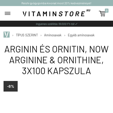
Reishi gyógygomba kivonat most 20% kedvezménnyel!
0

Ingyenes szállítás 19 000 Ft-tól ✓
»
TÍPUS SZERINT
»
Aminosavak
»
Egyéb aminosavak
ARGININ ÉS ORNITIN, NOW
ARGININE & ORNITHINE,
3X100 KAPSZULA
-8%