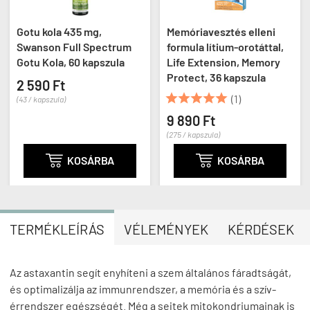
Gotu kola 435 mg,
Memóriavesztés elleni
Swanson Full Spectrum
formula lítium-orotáttal,
Gotu Kola, 60 kapszula
Life Extension, Memory
Protect, 36 kapszula
2 590 Ft





(1)
(43 / kapszula)
9 890 Ft
(275 / kapszula)

KOSÁRBA

KOSÁRBA
TERMÉKLEÍRÁS
VÉLEMÉNYEK
KÉRDÉSEK
Az astaxantin segít enyhíteni a szem általános fáradtságát,
és optimalizálja az immunrendszer, a memória és a szív-
érrendszer egészségét. Még a sejtek mitokondriumainak is