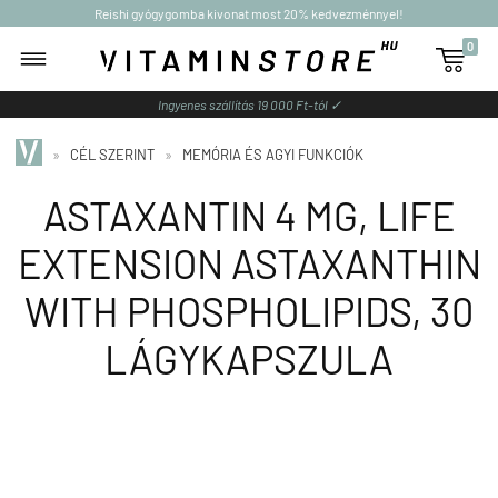
Reishi gyógygomba kivonat most 20% kedvezménnyel!
0

Ingyenes szállítás 19 000 Ft-tól ✓
»
CÉL SZERINT
»
MEMÓRIA ÉS AGYI FUNKCIÓK
ASTAXANTIN 4 MG, LIFE
EXTENSION ASTAXANTHIN
WITH PHOSPHOLIPIDS, 30
LÁGYKAPSZULA