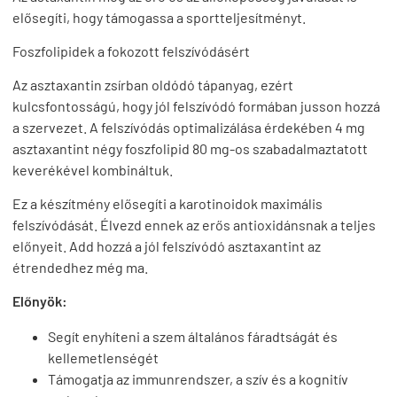
elősegíti, hogy támogassa a sportteljesítményt.
Foszfolipidek a fokozott felszívódásért
Az asztaxantin zsírban oldódó tápanyag, ezért
kulcsfontosságú, hogy jól felszívódó formában jusson hozzá
a szervezet. A felszívódás optimalizálása érdekében 4 mg
asztaxantint négy foszfolipid 80 mg-os szabadalmaztatott
keverékével kombináltuk.
Ez a készítmény elősegíti a karotinoidok maximális
felszívódását. Élvezd ennek az erős antioxidánsnak a teljes
előnyeit. Add hozzá a jól felszívódó asztaxantint az
étrendedhez még ma.
Előnyök:
Segít enyhíteni a szem általános fáradtságát és
kellemetlenségét
Támogatja az immunrendszer, a szív és a kognitív