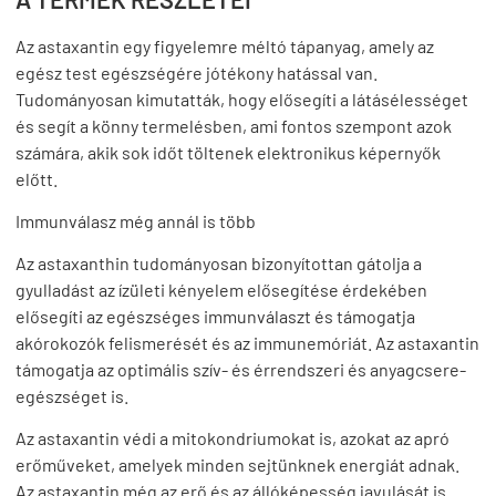
Az astaxantin egy figyelemre méltó tápanyag, amely az
egész test egészségére jótékony hatással van.
Tudományosan kimutatták, hogy elősegíti a látásélességet
és segít a könny termelésben, ami fontos szempont azok
számára, akik sok időt töltenek elektronikus képernyők
előtt.
Immunválasz még annál is több
Az astaxanthin tudományosan bizonyítottan gátolja a
gyulladást az ízületi kényelem elősegítése érdekében
elősegíti az egészséges immunválaszt és támogatja
akórokozók felismerését és az immunemóriát. Az astaxantin
támogatja az optimális szív- és érrendszeri és anyagcsere-
egészséget is.
Az astaxantin védi a mitokondriumokat is, azokat az apró
erőműveket, amelyek minden sejtünknek energiát adnak.
Az astaxantin még az erő és az állóképesség javulását is