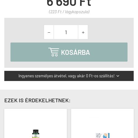
6 690 Ft
(223 Ft / lágykapszula)



KOSÁRBA
Ingyenes személyes átvétel, vagy akár 0 Ft-os szállítás!

EZEK IS ÉRDEKELHETNEK: