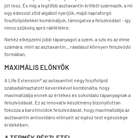
jót tesz. És míg a legtöbb asztaxantin krillből származik, a mi
egy édesvízi zöld algából nyerjük, majd napraforgó
foszfolipidekkel kombináljuk, támogatva a felszívódást - így
nincs szükség apró rákfélékre.
Nehéz elképzelni jobb tápanyagot a szem, a szív és az elme
számára, mint az asztaxantin... ráadásul könnyen felszívódó
formában.
MAXIMÁLIS ELŐNYÖK
A Life Extension® az astaxantint négy foszfolipid
szabadalmaztatott keverékével kombinálta, hogy
maximalizálja ennek az értékes és sokoldalú tápanyagnak a
felszívódását. Ez az innovatív készítmény bizonyítottan
fokozza a karotinoidok felszívódását, hogy maximalizálja az
asztaxantin antioxidáns előnyeit az egész test egészsége
érdekében.
A TERMÉK RÉSZLETEI