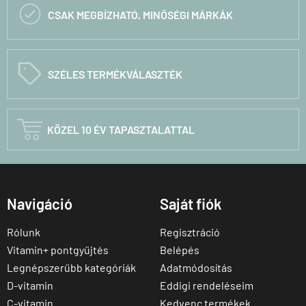

CSAK MEGBÍZHATÓ, MINŐSÉGI MÁRKÁK
C
SZÉLES TERMÉKVÁLASZTÉK

KÖZEL 10 ÉV TAPASZTALATTAL
Navigáció
Saját fiók
Rólunk
Regisztráció
Vitamin+ pontgyűjtés
Belépés
Legnépszerűbb kategóriák
Adatmódosítás
D-vitamin
Eddigi rendeléseim
C-vitamin
Kedvenc termékek