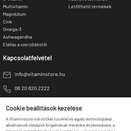
Multivitamin
Letölthető termékek
Magnézium
Cink
Omega-3
Ashwagandha
Elállás a szerződéstől
Kapcsolatfelvétel
E
info@vitaminstore.hu
M
06 20 620 2222
1141 Budapest,
T
Szugló u. 83-85.
Cookie beállítások kezelése
H-P:
10:00-18:00
A Vitaminstore-nál sütiket (cookie) és egyéb technológiákat
Márkák
alkalmazunk oldalaink forgalmának mérésére és elemzésére, a