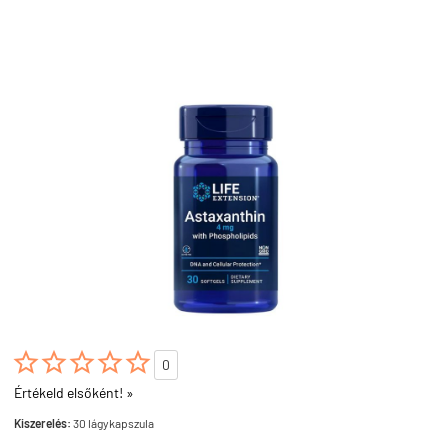





0
Értékeld elsőként! »
Kiszerelés:
30 lágykapszula