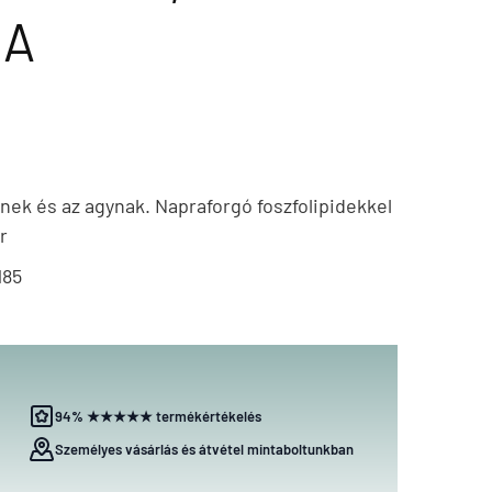
LA
vnek és az agynak. Napraforgó foszfolipidekkel
r
185
94% ★★★★★ termékértékelés
Személyes vásárlás és átvétel mintaboltunkban