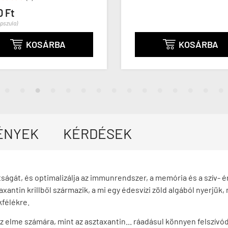
0 Ft
apszula)
KOSÁRBA
KOSÁRBA


ÉNYEK
KÉRDÉSEK
dtságát, és optimalizálja az immunrendszer, a memória és a szív-
axantin krillből származik, a mi egy édesvízi zöld algából nyerjük
kfélékre.
az elme számára, mint az asztaxantin... ráadásul könnyen felszív