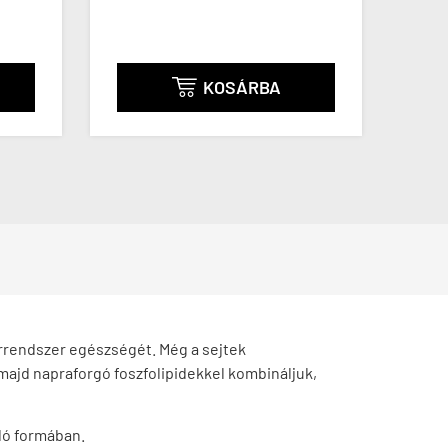
KOSÁRBA

 érrendszer egészségét. Még a sejtek
, majd napraforgó foszfolipidekkel kombináljuk,
ódó formában.