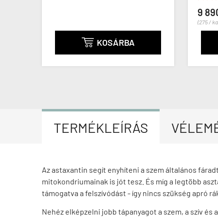
9 89
(275 / k
KOSÁRBA

TERMÉKLEÍRÁS
VÉLEM
Az astaxantin segít enyhíteni a szem általános fára
mitokondriumainak is jót tesz. És míg a legtöbb aszt
támogatva a felszívódást - így nincs szükség apró rá
Nehéz elképzelni jobb tápanyagot a szem, a szív és 