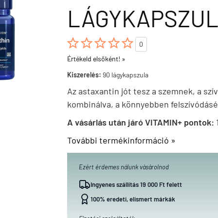
LÁGYKAPSZU





0
Értékeld elsőként! »
Kiszerelés:
90 lágykapszula
Az astaxantin jót tesz a szemnek, a szí
kombinálva, a könnyebben felszívódásé
A vásárlás után járó VITAMIN+ pontok:
További termékinformáció »
Ezért érdemes nálunk vásárolnod
Ingyenes szállítás 19 000 Ft felett
100% eredeti, elismert márkák