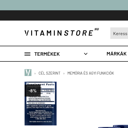

MÁRKÁK
TERMÉKEK

»
CÉL SZERINT
»
MEMÓRIA ÉS AGYI FUNKCIÓK
-8%