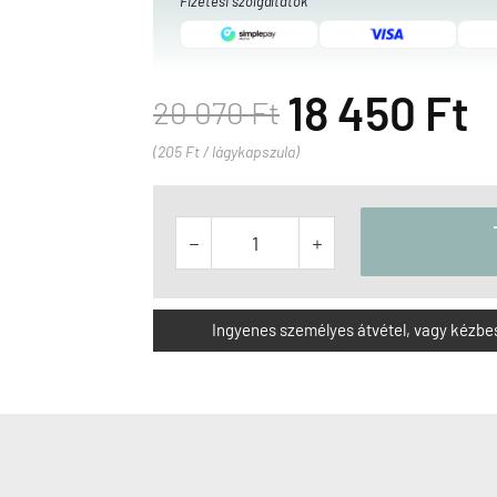
Fizetési szolgáltatók
18 450 Ft
20 070 Ft
(205 Ft / lágykapszula)


Ingyenes személyes átvétel, vagy kézbesít