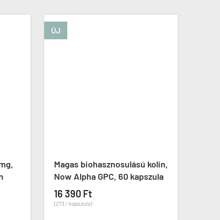
ÚJ
ÚJ
mg,
Magas biohasznosulású kolin,
Hupe
n
Now Alpha GPC, 60 kapszula
Haya
kaps
16 390 Ft
(273 / kapszula)
5 59
(62 / ka