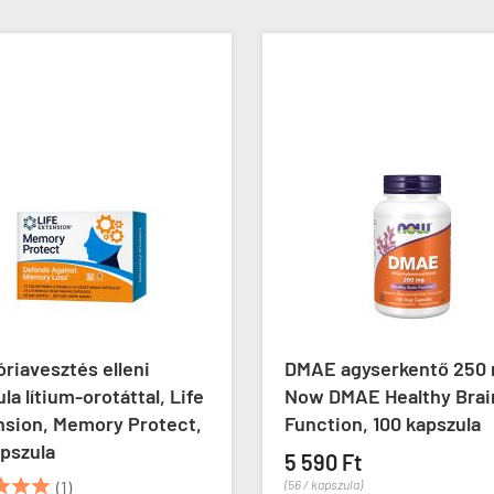
riavesztés elleni
DMAE agyserkentő 250 
la lítium-orotáttal, Life
Now DMAE Healthy Brai
nsion, Memory Protect,
Function, 100 kapszula
pszula
5 590 Ft



(1)
(56 / kapszula)