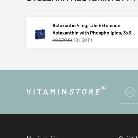
Astaxantin 4 mg, Life Extension
Astaxanthin with Phospholipids, 3x3...
20 070 Ft
18 450 Ft
