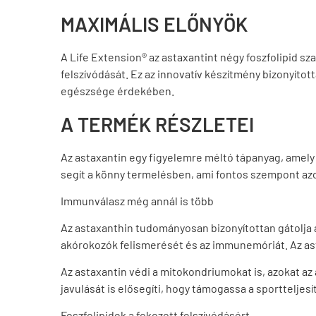
MAXIMÁLIS ELŐNYÖK
A Life Extension® az astaxantint négy foszfolipid 
felszívódását. Ez az innovatív készítmény bizonyítot
egészsége érdekében.
A TERMÉK RÉSZLETEI
Az astaxantin egy figyelemre méltó tápanyag, amely
segít a könny termelésben, ami fontos szempont azok
Immunválasz még annál is több
Az astaxanthin tudományosan bizonyítottan gátolja 
akórokozók felismerését és az immunemóriát. Az ast
Az astaxantin védi a mitokondriumokat is, azokat a
javulását is elősegíti, hogy támogassa a sportteljes
Foszfolipidek a fokozott felszívódásért