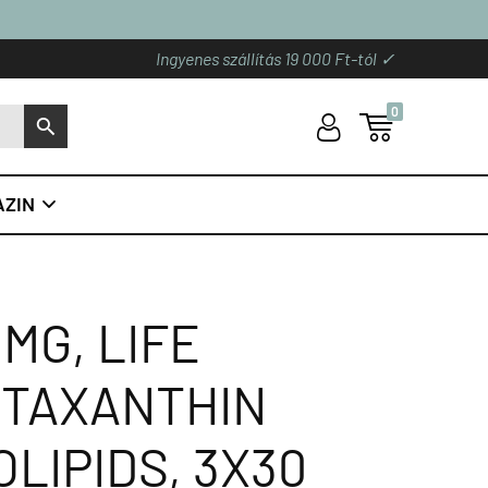
Ingyenes szállítás 19 000 Ft-tól ✓
0
U

S
ZIN

MG, LIFE
STAXANTHIN
LIPIDS, 3X30