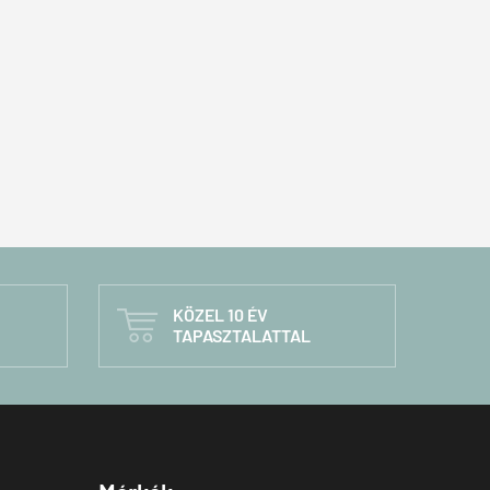
KÖZEL 10 ÉV

TAPASZTALATTAL