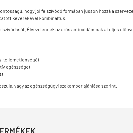
fontosságú, hogy jól felszívódó formában jusson hozzá a szervez
tatott keverékével kombináltuk.
elszívódását. Élvezd ennek az erős antioxidánsnak a teljes előnyei
és kellemetlenségét
itív egészséget
st
szula, vagy az egészségügyi szakember ajánlása szerint.
TERMÉKEK