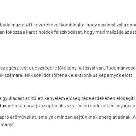
szabadalmaztatott keverékével kombinálta, hogy maximalizálja enn
tan fokozza a karotinoidok felszívódását, hogy maximalizálja az as
 az egész test egészségére jótékony hatással van. Tudományosan
 számára, akik sok időt töltenek elektronikus képernyők előtt.
a gyulladást az ízületi kényelem elősegítése érdekében elősegí
axantin támogatja az optimális szív- és érrendszeri és anyagcse
z apró erőműveket, amelyek minden sejtünknek energiát adnak. A
ítményt.