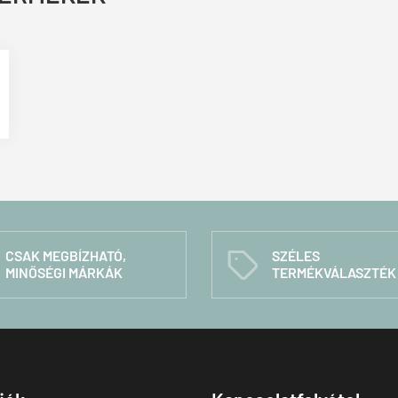
CSAK MEGBÍZHATÓ,
SZÉLES
C
MINŐSÉGI MÁRKÁK
TERMÉKVÁLASZTÉK