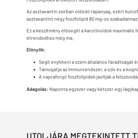
Az asztaxantin zsírban oldódó tápanyag, ezért kulcs
asztaxantint négy foszfolipid 80 mg-os szabadalmaz
Ez a készítmény elősegíti a karotinoidok maximális f
étrendedhez még ma.
Előnyök:
Segít enyhíteni a szem általános fáradtságát 
Támogatja az immunrendszer, a szív és a kogn
A napraforgó foszfolipidek javítják a felszívódá
Adagolás:
Naponta egyszer vagy kétszer egy lágykap
UTOLJÁRA MEGTEKINTETT 