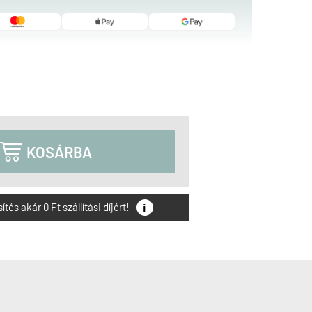

KOSÁRBA
i
és akár 0 Ft szállítási díjért!