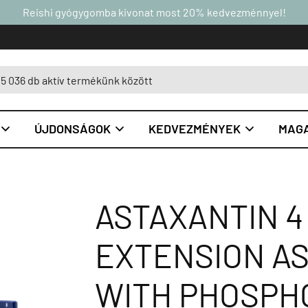
Reishi gyógygomba kivonat most 20% kedvezménnyel!
ÚJDONSÁGOK
KEDVEZMÉNYEK
MAGA



ASTAXANTIN 4 
EXTENSION A
WITH PHOSPHO