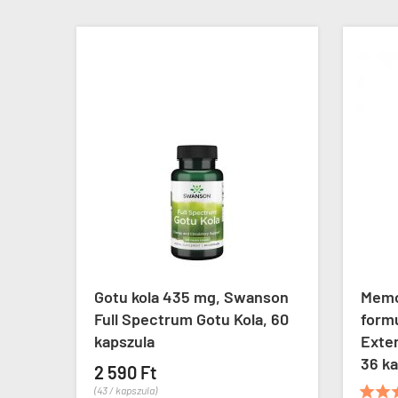
ow
Gotu kola 435 mg, Swanson
Memó
Full Spectrum Gotu Kola, 60
formu
kapszula
Exte
36 ka
2 590 Ft


(43 / kapszula)