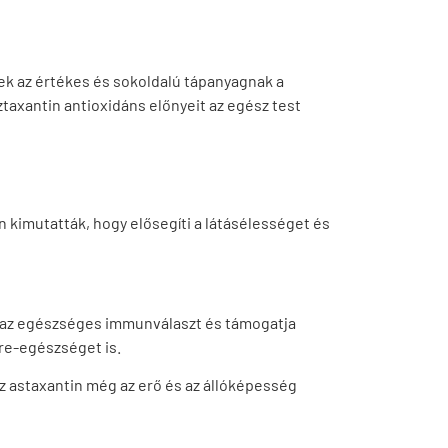
ek az értékes és sokoldalú tápanyagnak a
ztaxantin antioxidáns előnyeit az egész test
 kimutatták, hogy elősegíti a látásélességet és
ti az egészséges immunválaszt és támogatja
re-egészséget is.
z astaxantin még az erő és az állóképesség