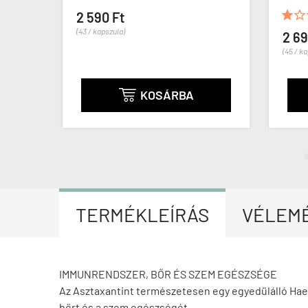


2 590 Ft
(43 / kapszula)
2 69
(45 / ka
KOSÁRBA

TERMÉKLEÍRÁS
VÉLEM
IMMUNRENDSZER, BŐR ÉS SZEM EGÉSZSÉGE
Az Asztaxantint természetesen egy egyedülálló Haem
bőrt és a szem egészségét.