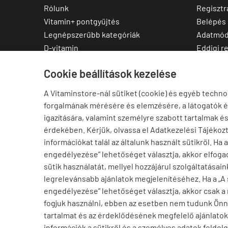
Rólunk
Regisztr
Vitamin+ pontgyűjtés
Belépés
Legnépszerűbb kategóriák
Adatmód
D-vitamin
Eddigi r
C-vitamin
Kedvenc
Cookie beállítások kezelése
Multivitamin
Letölthe
Magnézium
A Vitaminstore-nál sütiket (cookie) és egyéb techno
Cink
forgalmának mérésére és elemzésére, a látogatók 
Omega-3
igazítására, valamint személyre szabott tartalmak é
Ashwagandha
érdekében. Kérjük, olvassa el Adatkezelési Tájékoz
Elállás a szerződéstől
információkat talál az általunk használt sütikről. Ha 
engedélyezése” lehetőséget választja, akkor elfogad
sütik használatát, mellyel hozzájárul szolgáltatásain
legrelevánsabb ajánlatok megjelenítéséhez. Ha a „A
engedélyezése” lehetőséget választja, akkor csak a
fogjuk használni, ebben az esetben nem tudunk Ön
tartalmat és az érdeklődésének megfelelő ajánlatoka
információk a sütikről és a személyes adatok feldolg