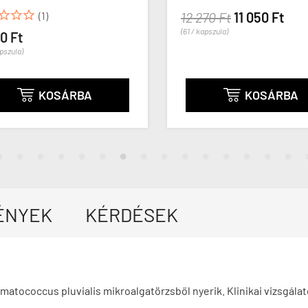



(1)
12 270 Ft
11 050 Ft
(61 / kapszula)
0 Ft
pszula)
KOSÁRBA
KOSÁRBA


ÉNYEK
KÉRDÉSEK
atococcus pluvialis mikroalgatörzsből nyerik. Klinikai vizsgála