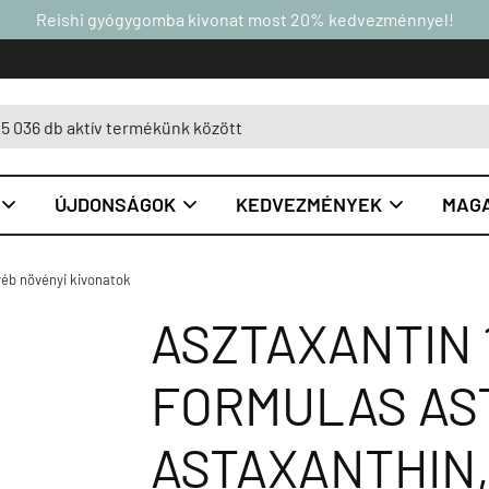
Reishi gyógygomba kivonat most 20% kedvezménnyel!
ÚJDONSÁGOK
KEDVEZMÉNYEK
MAGA



éb növényi kivonatok
ASZTAXANTIN 
FORMULAS AS
ASTAXANTHIN,