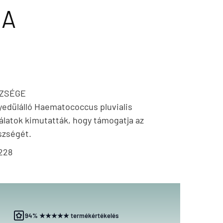
LA
SZSÉGE
edülálló Haematococcus pluvialis
gálatok kimutatták, hogy támogatja az
szségét.
228
94% ★★★★★ termékértékelés