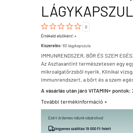
LÁGYKAPSZU





0
Értékeld elsőként! »
Kiszerelés:
60 lágykapszula
IMMUNRENDSZER, BŐR ÉS SZEM EGÉ
Az Asztaxantint természetesen egy egy
mikroalgatörzsből nyerik. Klinikai vizs
immunrendszert, a bőrt és a szem egé
A vásárlás után járó VITAMIN+ pontok:
További termékinformáció »
Ezért érdemes nálunk vásárolnod
Ingyenes szállítás 19 000 Ft felett