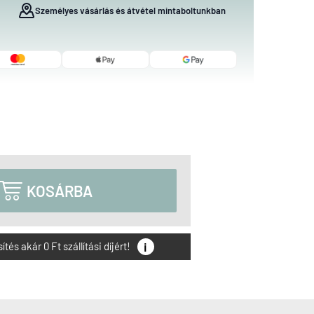
Személyes vásárlás és átvétel mintaboltunkban

KOSÁRBA
i
és akár 0 Ft szállítási díjért!