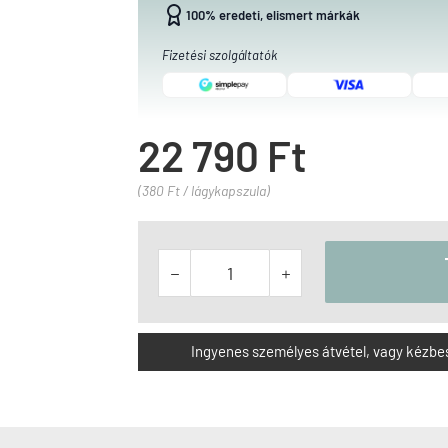
100% eredeti, elismert márkák
Fizetési szolgáltatók
22 790 Ft
(380 Ft / lágykapszula)


Ingyenes személyes átvétel, vagy kézbesít