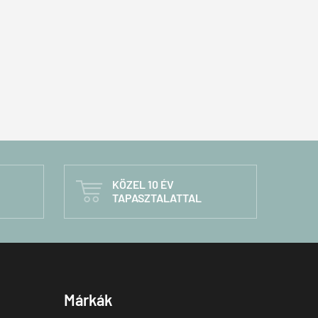
KÖZEL 10 ÉV

TAPASZTALATTAL
Márkák