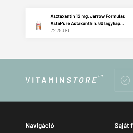
Asztaxantin 12 mg, Jarrow Formulas
AstaPure Astaxanthin, 60 lágykap...
22 790 Ft

Navigáció
Saját 