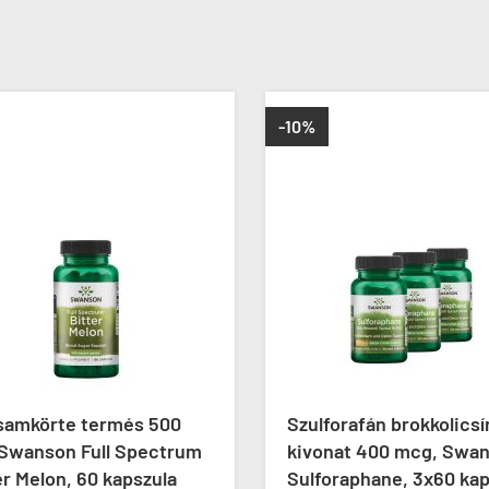
-10%
samkörte termés 500
Szulforafán brokkolicsír
Swanson Full Spectrum
kivonat 400 mcg, Swan
r Melon, 60 kapszula
Sulforaphane, 3x60 kap