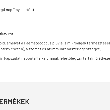
égű napfény esetén)
váhagyva
oid, amelyet a Haematococcus pluvialis mikroalgák termesztésébő
apfény esetén), a szemet és az immunrendszer egészségét.
latin kapszulát naponta 1 alkalommal, lehetőleg zsírtartalmú étk
TERMÉKEK