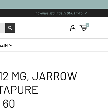
Ingyenes szállítás 19 000 Ft-tól ✓
0
U

S
ZIN

12 MG, JARROW
TAPURE
 60