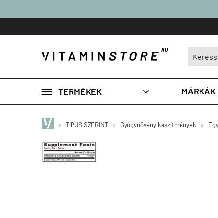

MÁRKÁK
TERMÉKEK

»
TÍPUS SZERINT
»
Gyógynövény készítmények
»
Egy