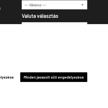
u
Valuta választás
élyezése
Minden javasolt süti engedélyezése