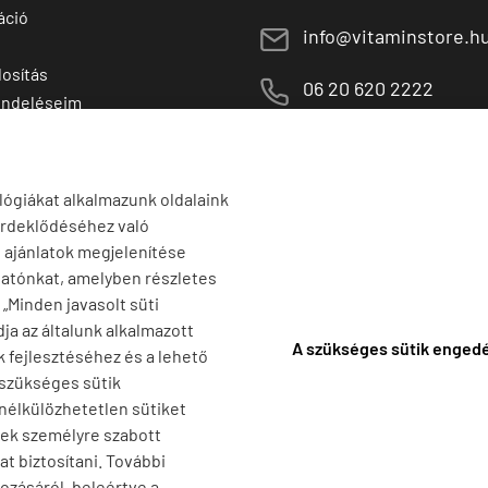
áció
E
info@vitaminstore.h
osítás
M
06 20 620 2222
endeléseim
 termékek
1141 Budapest,
T
Szugló u. 83-85.
tő termékek
H-P:
10:00-18:00
lógiákat alkalmazunk oldalaink
érdeklődéséhez való
s ajánlatok megjelenítése
tatónkat, amelyben részletes
a „Minden javasolt süti
ja az általunk alkalmazott
A szükséges sütik enged
k fejlesztéséhez és a lehető
 szükséges sütik
 nélkülözhetetlen sütiket
nek személyre szabott
t biztosítani. További
ozásáról, beleértve a