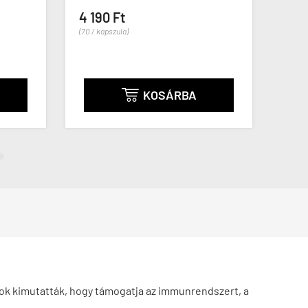
4 190 Ft
12 7
(70 / kapszula)
(38 / ka
KOSÁRBA

tok kimutatták, hogy támogatja az immunrendszert, a