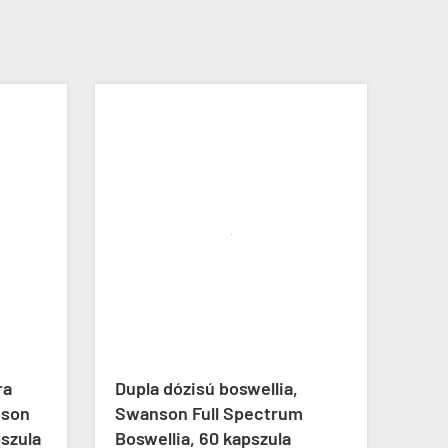
-10%
ÚJ
a
Dupla dózisú boswellia,
Fo-T
son
Swanson Full Spectrum
Labs
szula
Boswellia, 60 kapszula
3x10