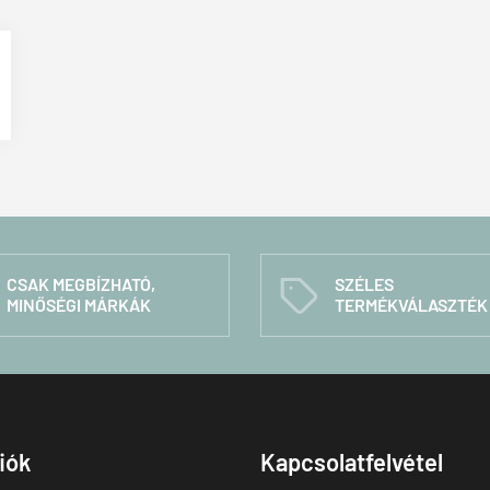
CSAK MEGBÍZHATÓ,
SZÉLES
C
MINŐSÉGI MÁRKÁK
TERMÉKVÁLASZTÉK
fiók
Kapcsolatfelvétel