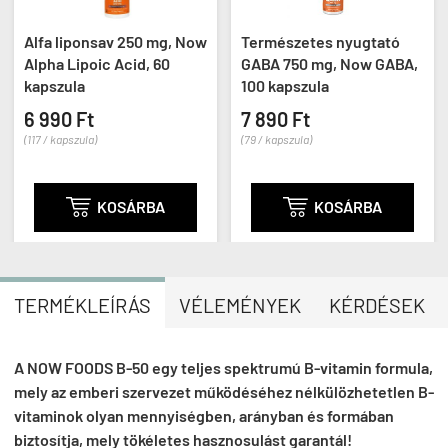
Alfa liponsav 250 mg, Now
Természetes nyugtató
Alpha Lipoic Acid, 60
GABA 750 mg, Now GABA,
kapszula
100 kapszula
6 990 Ft
7 890 Ft
(117 / kapszula)
(79 / kapszula)

KOSÁRBA

KOSÁRBA
TERMÉKLEÍRÁS
VÉLEMÉNYEK
KÉRDÉSEK
A NOW FOODS B-50 egy teljes spektrumú B-vitamin formula,
mely az emberi szervezet működéséhez nélkülözhetetlen B-
vitaminok olyan mennyiségben, arányban és formában
biztosítja, mely tökéletes hasznosulást garantál!