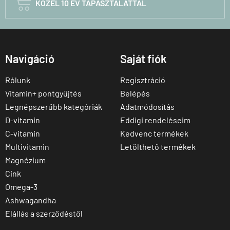

KÖZEL 10 ÉV TAPASZTALATTAL
Navigáció
Saját fiók
Rólunk
Regisztráció
Vitamin+ pontgyűjtés
Belépés
Legnépszerűbb kategóriák
Adatmódosítás
D-vitamin
Eddigi rendeléseim
C-vitamin
Kedvenc termékek
Multivitamin
Letölthető termékek
Magnézium
Cink
Omega-3
Ashwagandha
Elállás a szerződéstől