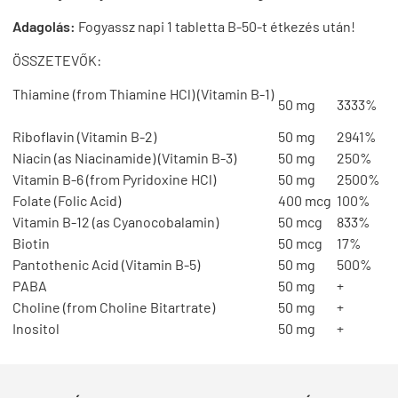
Adagolás:
Fogyassz napi 1 tabletta B-50-t étkezés után!
ÖSSZETEVŐK:
Thiamine (from Thiamine HCl) (Vitamin B-1)
50 mg
3333%
Riboflavin (Vitamin B-2)
50 mg
2941%
Niacin (as Niacinamide) (Vitamin B-3)
50 mg
250%
Vitamin B-6 (from Pyridoxine HCl)
50 mg
2500%
Folate (Folic Acid)
400 mcg
100%
Vitamin B-12 (as Cyanocobalamin)
50 mcg
833%
Biotin
50 mcg
17%
Pantothenic Acid (Vitamin B-5)
50 mg
500%
PABA
50 mg
+
Choline (from Choline Bitartrate)
50 mg
+
Inositol
50 mg
+