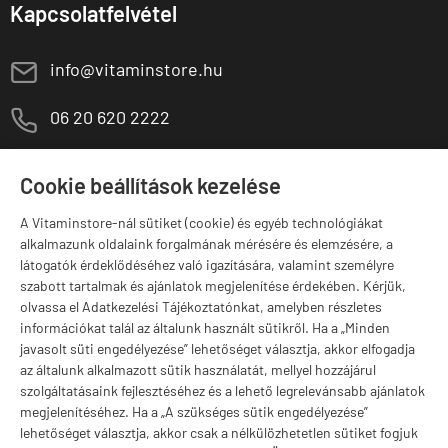
Kapcsolatfelvétel
E
info@vitaminstore.hu
M
06 20 620 2222
1141 Budapest,
T
Szugló u. 83-85.
Cookie beállítások kezelése
H-P:
10:00-18:00
A Vitaminstore-nál sütiket (cookie) és egyéb technológiákat
Márkák
alkalmazunk oldalaink forgalmának mérésére és elemzésére, a
látogatók érdeklődéséhez való igazítására, valamint személyre
szabott tartalmak és ajánlatok megjelenítése érdekében. Kérjük,
olvassa el Adatkezelési Tájékoztatónkat, amelyben részletes
információkat talál az általunk használt sütikről. Ha a „Minden
Valuta választás
javasolt süti engedélyezése” lehetőséget választja, akkor elfogadja
az általunk alkalmazott sütik használatát, mellyel hozzájárul
szolgáltatásaink fejlesztéséhez és a lehető legrelevánsabb ajánlatok
megjelenítéséhez. Ha a „A szükséges sütik engedélyezése”
lehetőséget választja, akkor csak a nélkülözhetetlen sütiket fogjuk