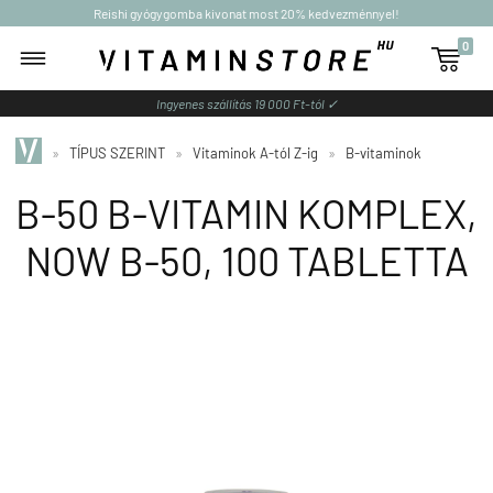
Reishi gyógygomba kivonat most 20% kedvezménnyel!
0

Ingyenes szállítás 19 000 Ft-tól ✓
»
TÍPUS SZERINT
»
Vitaminok A-tól Z-ig
»
B-vitaminok
B-50 B-VITAMIN KOMPLEX,
NOW B-50, 100 TABLETTA