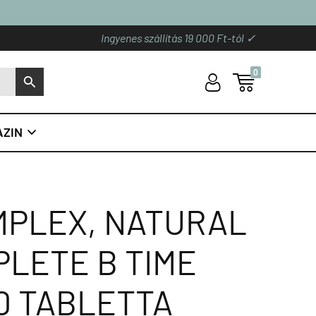
Ingyenes szállítás 19 000 Ft-tól ✓
0
U

S
ZIN

MPLEX, NATURAL
LETE B TIME
0 TABLETTA