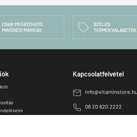
CSAK MEGBÍZHATÓ,
SZÉLES
C
MINŐSÉGI MÁRKÁK
TERMÉKVÁLASZTÉK
fiók
Kapcsolatfelvétel
áció
E
info@vitaminstore.h
osítás
M
06 20 620 2222
endeléseim
 termékek
1141 Budapest,
T
Szugló u. 83-85.
tő termékek
H-P:
10:00-18:00