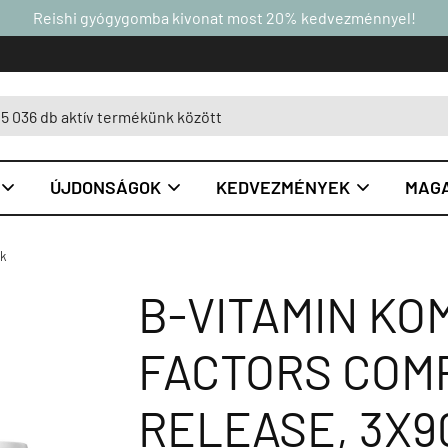
Reishi gyógygomba kivonat most 20% kedvezménnyel!
ÚJDONSÁGOK
KEDVEZMÉNYEK
MAGA



ok
B-VITAMIN KO
FACTORS COMP
RELEASE, 3X9