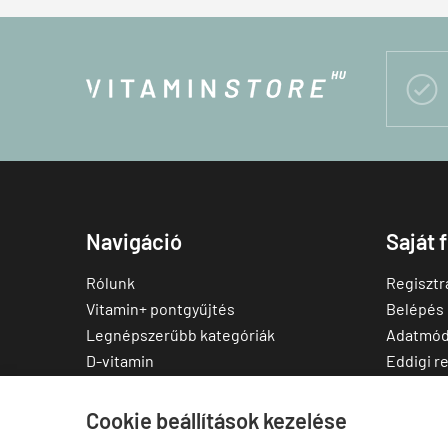

Navigáció
Saját 
Rólunk
Regisztr
Vitamin+ pontgyűjtés
Belépés
Legnépszerűbb kategóriák
Adatmód
D-vitamin
Eddigi r
C-vitamin
Kedvenc
Multivitamin
Letölthe
Cookie beállítások kezelése
Magnézium