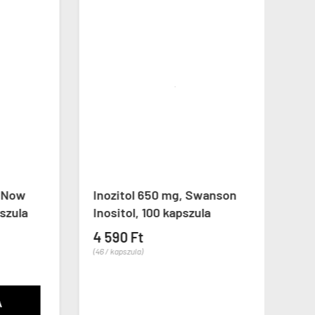
ÚJ
ow
Inozitol 650 mg, Swanson
Meti
ula
Inositol, 100 kapszula
Exte
Meth
4 590 Ft
tabl
(46 / kapszula)
4 59
(46 / ta