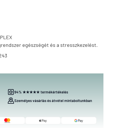
MPLEX
grendszer egészségét és a stresszkezelést.
243
94% ★★★★★ termékértékelés
Személyes vásárlás és átvétel mintaboltunkban