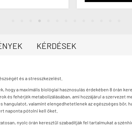
ÉNYEK
KÉRDÉSEK
észségét és a stresszkezelést.
, hogy a maximális biológiai hasznosulás érdekében 8 órán keres
rok és fehérjék metabolizálásában, ami hozzájárul a szervezet 
 hangulatot, valamint elengedhetetlenek az egészséges bőr, haj
t naponta pótolni kell őket.
atosan, nyolc órán keresztül szabadítják fel tartalmukat a szénhi