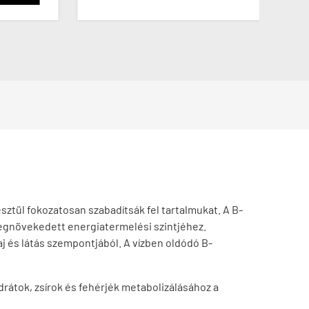
ztül fokozatosan szabadítsák fel tartalmukat. A B-
megnövekedett energiatermelési szintjéhez.
 és látás szempontjából. A vízben oldódó B-
drátok, zsírok és fehérjék metabolizálásához a