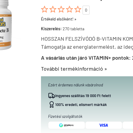





0
Értékeld elsőként! »
Kiszerelés:
270 tabletta
HOSSZAN FELSZÍVÓDÓ B-VITAMIN KO
Támogatja az energiatermelést, az ide
A vásárlás után járó VITAMIN+ pontok:
További termékinformáció »
Ezért érdemes nálunk vásárolnod
Ingyenes szállítás 19 000 Ft felett
100% eredeti, elismert márkák
Fizetési szolgáltatók