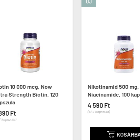
ÚJ
in 10 000 mcg, Now
Nikotinamid 500 mg, N
 Strength Biotin, 120
Niacinamide, 100 kapsz
zula
4 590 Ft
0 Ft
(46 / kapszula)
pszula)
KOSÁRBA
