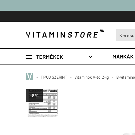

MÁRKÁK
TERMÉKEK

»
TÍPUS SZERINT
»
Vitaminok A-tól Z-ig
»
B-vitamin
-8%