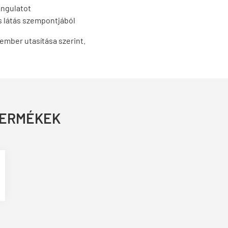
angulatot
s látás szempontjából
ember utasítása szerint.
TERMÉKEK