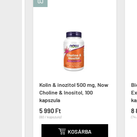
ÚJ
amin,
Kolin & inozitol 500 mg, Now
Biot
e
Choline & Inositol, 100
Extra
a
kapszula
kaps
5 990 Ft
8 89
(60 / kapszula)
(74 / ka
KOSÁRBA
