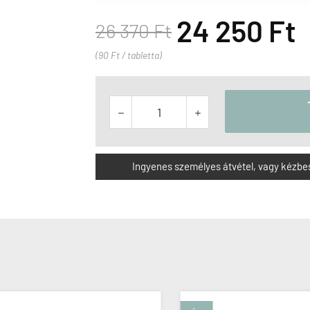
24 250 Ft
26 370 Ft
(90 Ft / tabletta)


Ingyenes személyes átvétel, vagy kézbesít