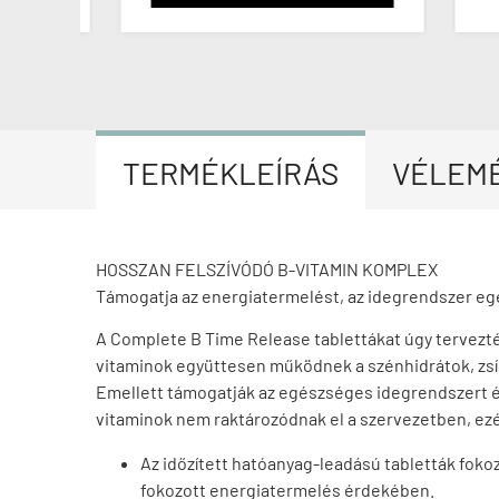
TERMÉKLEÍRÁS
VÉLEM
HOSSZAN FELSZÍVÓDÓ B-VITAMIN KOMPLEX
Támogatja az energiatermelést, az idegrendszer eg
A Complete B Time Release tablettákat úgy tervezték
vitaminok együttesen működnek a szénhidrátok, zsí
Emellett támogatják az egészséges idegrendszert és
vitaminok nem raktározódnak el a szervezetben, ezér
Az időzített hatóanyag-leadású tabletták fokoz
fokozott energiatermelés érdekében.