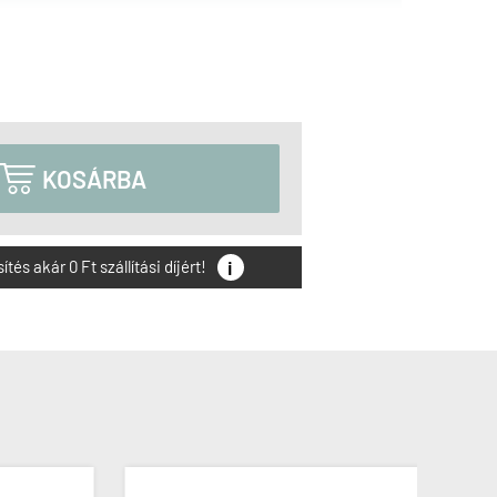

KOSÁRBA
i
és akár 0 Ft szállítási díjért!