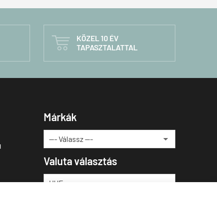
KÖZEL 10 ÉV

TAPASZTALATTAL
Márkák
u
Valuta választás