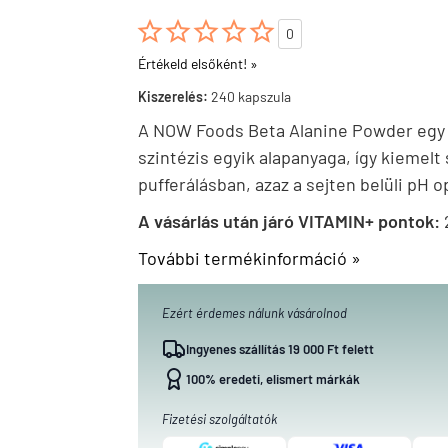





0
Értékeld elsőként! »
Kiszerelés:
240 kapszula
A NOW Foods Beta Alanine Powder egy 
szintézis egyik alapanyaga, így kiemelt 
pufferálásban, azaz a sejten belüli pH 
A vásárlás után járó VITAMIN+ pontok:
További termékinformáció »
Ezért érdemes nálunk vásárolnod
Ingyenes szállítás 19 000 Ft felett
100% eredeti, elismert márkák
Fizetési szolgáltatók