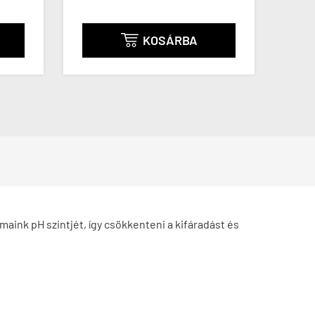
KOSÁRBA

aink pH szintjét, így csökkenteni a kifáradást és