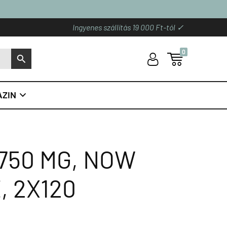
Ingyenes szállítás 19 000 Ft-tól ✓
0
U

S
ZIN

750 MG, NOW
, 2X120