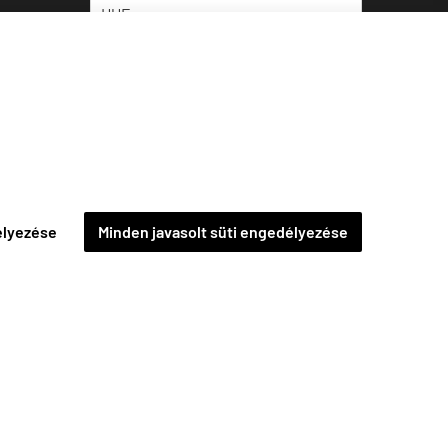
élyezése
Minden javasolt süti engedélyezése