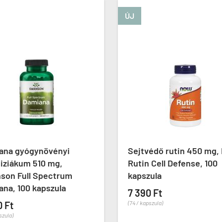
ÚJ
ana gyógynövényi
Sejtvédő rutin 450 mg,
iziákum 510 mg,
Rutin Cell Defense, 100
son Full Spectrum
kapszula
na, 100 kapszula
7 390 Ft
0 Ft
(74 / kapszula)
szula)