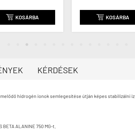
KOSÁRBA
KOSÁRBA


ÉNYEK
KÉRDÉSEK
elődő hidrogén ionok semlegesítése útján képes stabilizálni izm
DS BETA ALANINE 750 MG-t.