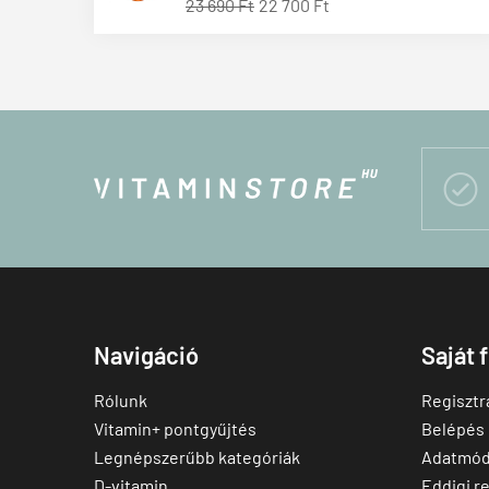
23 690 Ft
22 700 Ft

Navigáció
Saját 
Rólunk
Regisztr
Vitamin+ pontgyűjtés
Belépés
Legnépszerűbb kategóriák
Adatmód
D-vitamin
Eddigi r