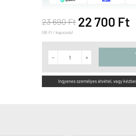
22 700 Ft
23 690 Ft
(95 Ft / kapszula)


Ingyenes személyes átvétel, vagy kézbesít