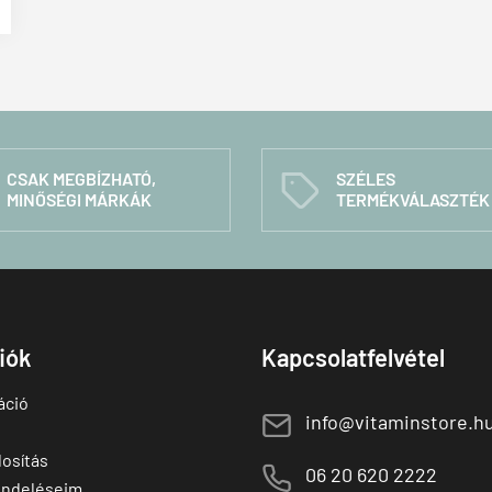
CSAK MEGBÍZHATÓ,
SZÉLES
C
MINŐSÉGI MÁRKÁK
TERMÉKVÁLASZTÉK
fiók
Kapcsolatfelvétel
áció
E
info@vitaminstore.h
osítás
M
06 20 620 2222
endeléseim