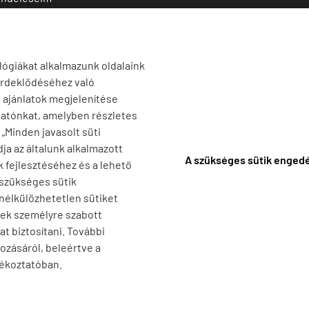
 termékek
1141 Budapest,
T
Szugló u. 83-85.
tő termékek
H-P:
10:00-18:00
lógiákat alkalmazunk oldalaink
érdeklődéséhez való
s ajánlatok megjelenítése
tatónkat, amelyben részletes
a „Minden javasolt süti
ja az általunk alkalmazott
A szükséges sütik enged
k fejlesztéséhez és a lehető
 szükséges sütik
 nélkülözhetetlen sütiket
nek személyre szabott
t biztosítani. További
ozásáról, beleértve a
jékoztatóban.
F
-
Adatkezelési tájékoztató