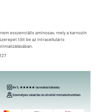
nem esszenciális aminosav, mely a karnozin
szerepet tölt be az intracelluláris
optimalizálásában.
227
94% ★★★★★ termékértékelés
Személyes vásárlás és átvétel mintaboltunkban