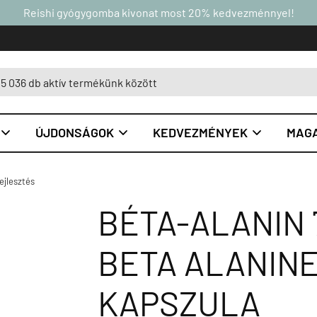
Reishi gyógygomba kivonat most 20% kedvezménnyel!
ÚJDONSÁGOK
KEDVEZMÉNYEK
MAGA



ejlesztés
BÉTA-ALANIN 
BETA ALANINE
KAPSZULA