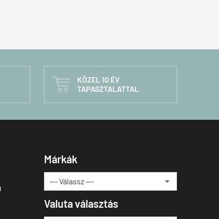
KÖZEL 10 ÉV

TAPASZTALATTAL
Márkák
u
Valuta választás