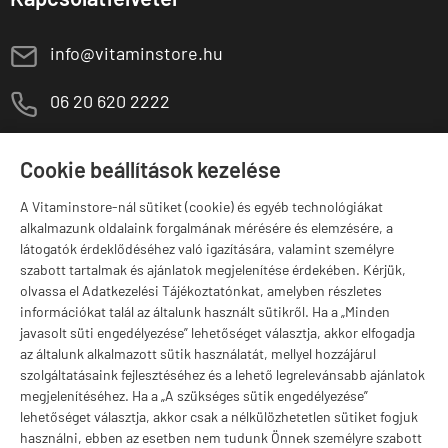
E
info@vitaminstore.hu
M
06 20 620 2222
1141 Budapest,
T
Szugló u. 83-85.
Cookie beállítások kezelése
H-P:
10:00-18:00
A Vitaminstore-nál sütiket (cookie) és egyéb technológiákat
Márkák
alkalmazunk oldalaink forgalmának mérésére és elemzésére, a
látogatók érdeklődéséhez való igazítására, valamint személyre
szabott tartalmak és ajánlatok megjelenítése érdekében. Kérjük,
olvassa el Adatkezelési Tájékoztatónkat, amelyben részletes
információkat talál az általunk használt sütikről. Ha a „Minden
Valuta választás
javasolt süti engedélyezése” lehetőséget választja, akkor elfogadja
az általunk alkalmazott sütik használatát, mellyel hozzájárul
szolgáltatásaink fejlesztéséhez és a lehető legrelevánsabb ajánlatok
megjelenítéséhez. Ha a „A szükséges sütik engedélyezése”
lehetőséget választja, akkor csak a nélkülözhetetlen sütiket fogjuk
használni, ebben az esetben nem tudunk Önnek személyre szabott