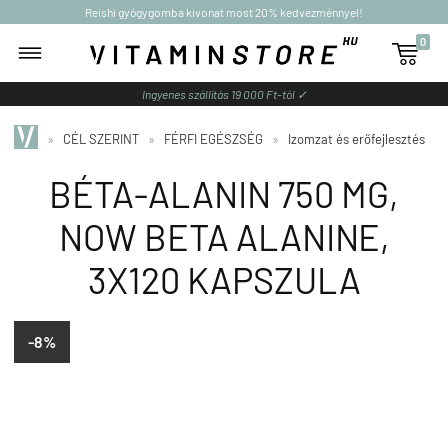
Reishi gyógygomba kivonat most 20% kedvezménnyel!
0

Ingyenes szállítás 19 000 Ft-tól ✓
»
CÉL SZERINT
»
FÉRFI EGÉSZSÉG
»
Izomzat és erőfejlesztés
BÉTA-ALANIN 750 MG,
NOW BETA ALANINE,
3X120 KAPSZULA
-8%