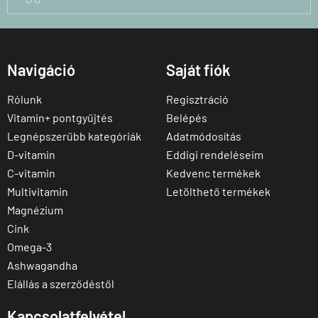
Navigáció
Saját fiók
Rólunk
Regisztráció
Vitamin+ pontgyűjtés
Belépés
Legnépszerűbb kategóriák
Adatmódosítás
D-vitamin
Eddigi rendeléseim
C-vitamin
Kedvenc termékek
Multivitamin
Letölthető termékek
Magnézium
Cink
Omega-3
Ashwagandha
Elállás a szerződéstől
Kapcsolatfelvétel