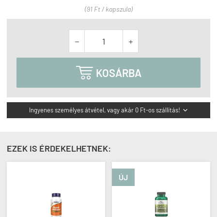
(91 Ft / kapszula)



KOSÁRBA
Ingyenes személyes átvétel, vagy akár 0 Ft-os szállítás!

EZEK IS ÉRDEKELHETNEK:
ÚJ