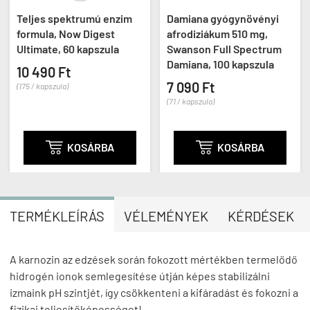
Teljes spektrumú enzim
Damiana gyógynövényi
formula, Now Digest
afrodiziákum 510 mg,
Ultimate, 60 kapszula
Swanson Full Spectrum
Damiana, 100 kapszula
10 490 Ft
7 090 Ft
(175 / kapszula)
(71 / kapszula)

KOSÁRBA

KOSÁRBA
TERMÉKLEÍRÁS
VÉLEMÉNYEK
KÉRDÉSEK
A karnozin az edzések során fokozott mértékben termelődő
hidrogén ionok semlegesítése útján képes stabilizálni
izmaink pH szintjét, így csökkenteni a kifáradást és fokozni a
fizikai teljesítőképességet!