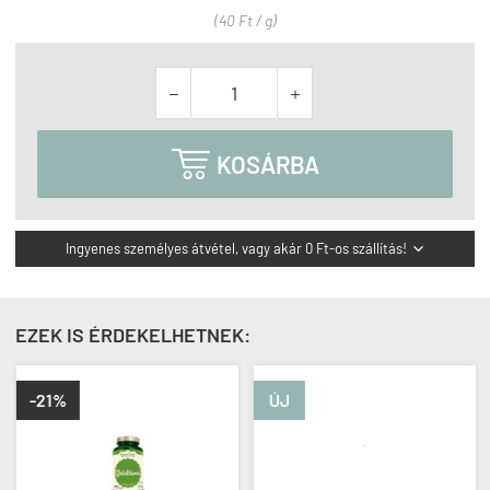
(40 Ft / g)



KOSÁRBA
Ingyenes személyes átvétel, vagy akár 0 Ft-os szállítás!

EZEK IS ÉRDEKELHETNEK:
-21%
ÚJ