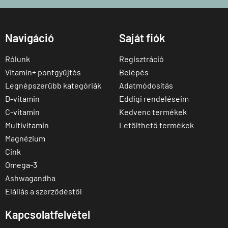
Navigáció
Saját fiók
Rólunk
Regisztráció
Vitamin+ pontgyűjtés
Belépés
Legnépszerűbb kategóriák
Adatmódosítás
D-vitamin
Eddigi rendeléseim
C-vitamin
Kedvenc termékek
Multivitamin
Letölthető termékek
Magnézium
Cink
Omega-3
Ashwagandha
Elállás a szerződéstől
Kapcsolatfelvétel