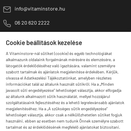
E
info@vitaminstore.hu
M
06 20 620 2222
1141 Budapest,
T
Szugló u. 83-85.
Cookie beállítások kezelése
H-P:
10:00-18:00
A Vitaminstore-nál sütiket (cookie) és egyéb technológiákat
Márkák
alkalmazunk oldalaink forgalmának mérésére és elemzésére, a
látogatók érdeklődéséhez való igazítására, valamint személyre
szabott tartalmak és ajánlatok megjelenítése érdekében. Kérjük,
olvassa el Adatkezelési Tájékoztatónkat, amelyben részletes
információkat talál az általunk használt sütikről. Ha a „Minden
Valuta választás
javasolt süti engedélyezése” lehetőséget választja, akkor elfogadja
az általunk alkalmazott sütik használatát, mellyel hozzájárul
szolgáltatásaink fejlesztéséhez és a lehető legrelevánsabb ajánlatok
megjelenítéséhez. Ha a „A szükséges sütik engedélyezése”
lehetőséget választja, akkor csak a nélkülözhetetlen sütiket fogjuk
használni, ebben az esetben nem tudunk Önnek személyre szabott
tartalmat és az érdeklődésének megfelelő ajánlatokat biztosítani.