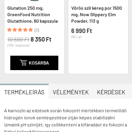
Glutation 250 mg,
Vörös szil kéreg por 1500
GreenFood Nutrition
mg, Now Slippery Elm
Glutathione, 60 kapszula
Powder, 113 g





(1)
6 990 Ft
(62 / g)
10 590 Ft
8 350 Ft
(139 / kapszula)

KOSÁRBA
TERMÉKLEÍRÁS
VÉLEMÉNYEK
KÉRDÉSEK
A karnozin az edzések során fokozott mértékben termelődő
hidrogén ionok semlegesítése útján képes stabilizálni
izmaink pH szintjét, így csökkenteni a kifáradást és fokozni a
fizikai teljesítőképességet.