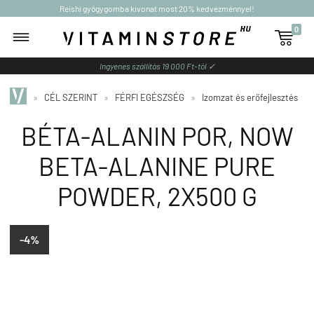
Reishi gyógygomba kivonat most 20% kedvezménnyel!
0

Ingyenes szállítás 19 000 Ft-tól ✓
»
CÉL SZERINT
»
FÉRFI EGÉSZSÉG
»
Izomzat és erőfejlesztés
BÉTA-ALANIN POR, NOW
BETA-ALANINE PURE
POWDER, 2X500 G
-4%