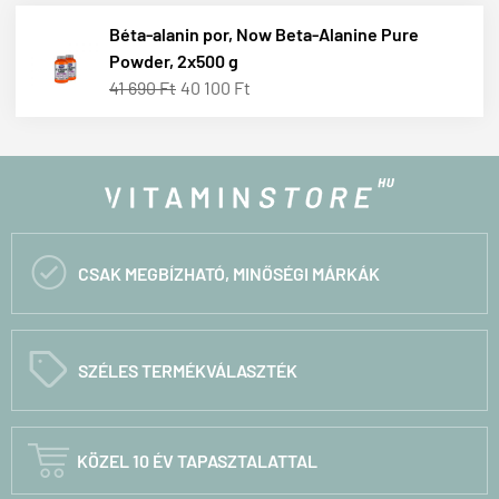
Béta-alanin por, Now Beta-Alanine Pure
Powder, 2x500 g
41 690 Ft
40 100 Ft

CSAK MEGBÍZHATÓ, MINŐSÉGI MÁRKÁK
C
SZÉLES TERMÉKVÁLASZTÉK

KÖZEL 10 ÉV TAPASZTALATTAL