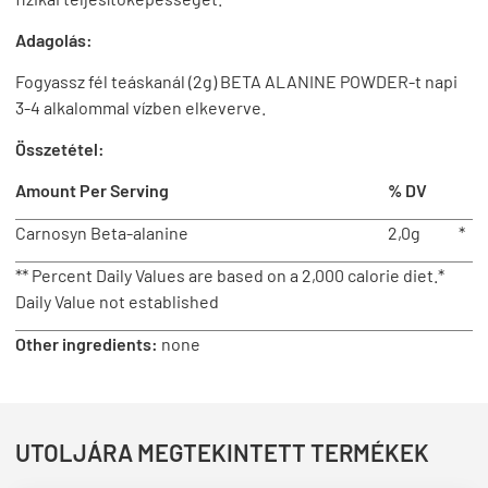
Adagolás:
Fogyassz fél teáskanál (2g) BETA ALANINE POWDER-t napi
3-4 alkalommal vízben elkeverve.
Összetétel:
Amount Per Serving
% DV
Carnosyn Beta-alanine
2,0g
*
** Percent Daily Values are based on a 2,000 calorie diet.*
Daily Value not established
Other ingredients:
none
UTOLJÁRA MEGTEKINTETT TERMÉKEK