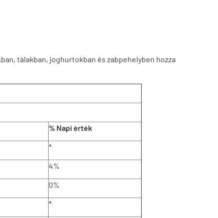
okban, tálakban, joghurtokban és zabpehelyben hozza
% Napi érték
*
4%
0%
*