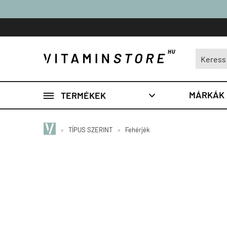

MÁRKÁK
TERMÉKEK

»
TÍPUS SZERINT
»
Fehérjék