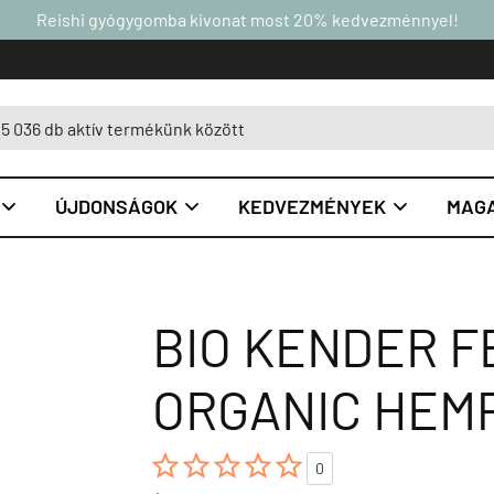
Reishi gyógygomba kivonat most 20% kedvezménnyel!
ÚJDONSÁGOK
KEDVEZMÉNYEK
MAGA



BIO KENDER 
ORGANIC HEMP





0