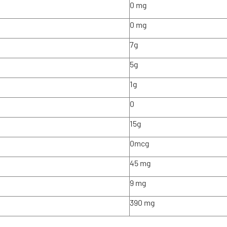
0 mg
0 mg
7g
5g
1g
0
15g
0mcg
45 mg
9 mg
390 mg