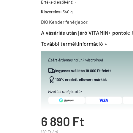
Értékeld elsőként! »
Kiszerelés:
340 g
BIO Kender fehérjepor.
A vásárlás után járó VITAMIN+ pontok:
További termékinformáció »
Ezért érdemes nálunk vásárolnod
Ingyenes szállítás 19 000 Ft felett
100% eredeti, elismert márkák
Fizetési szolgáltatók
6 890 Ft
(20 Ft / g)