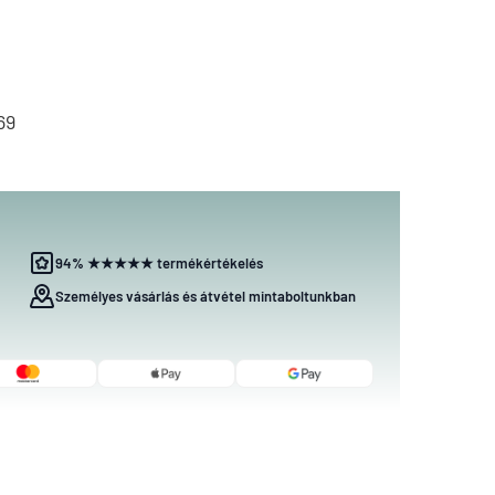
69
94% ★★★★★ termékértékelés
Személyes vásárlás és átvétel mintaboltunkban