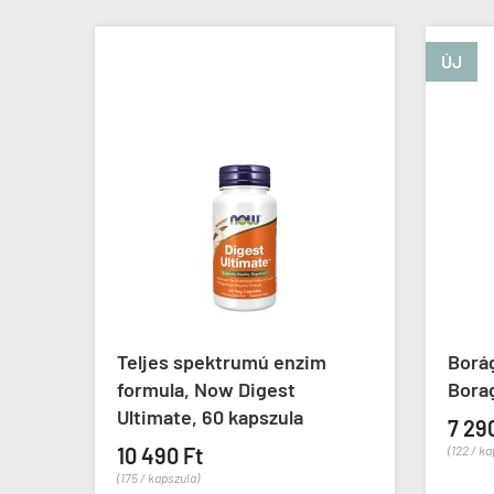
ÚJ
w
Teljes spektrumú enzim
Borá
d
formula, Now Digest
Borag
Ultimate, 60 kapszula
7 29
10 490 Ft
(122 / k
(175 / kapszula)