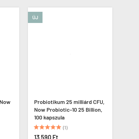
ÚJ
ÚJ
 Now
Probiotikum 25 milliárd CFU,
D3 é
Now Probiotic-10 25 Billion,
Now 
100 kapszula
kaps





(1)
5 79
(48 / ka
13 590 Ft