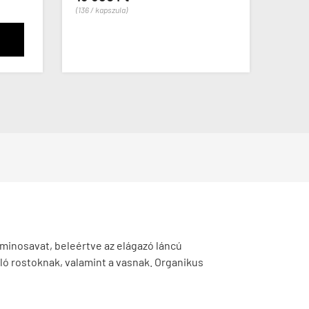
(136 / kapszula)
minosavat, beleértve az elágazó láncú
ó rostoknak, valamint a vasnak. Organikus