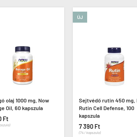
ÚJ
gó olaj 1000 mg, Now
Sejtvédő rutin 450 mg,
e Oil, 60 kapszula
Rutin Cell Defense, 100
kapszula
0 Ft
apszula)
7 390 Ft
(74 / kapszula)