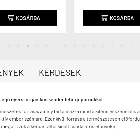
KOSÁRBA
KOSÁRBA


ÉNYEK
KÉRDÉSEK
égű nyers, organikus kender fehérjeporunkkal.
észetes forrása, amely tartalmazza mind a kilenc esszenciális a
tív ember számára. Ezenkívül forrása a természetesen előfordul
megőrizzük a kender által kínált csodálatos előnyöket.