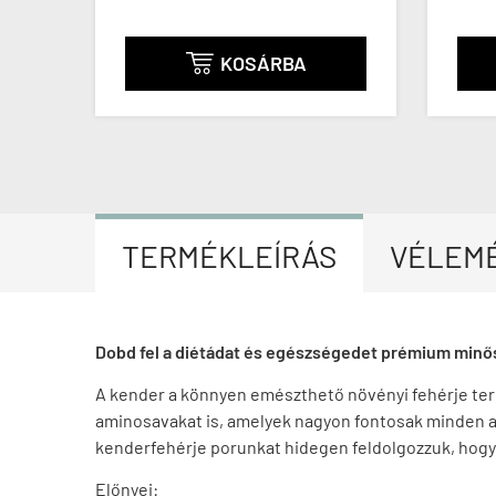
KOSÁRBA

TERMÉKLEÍRÁS
VÉLEM
Dobd fel a diétádat és egészségedet prémium minős
A kender a könnyen emészthető növényi fehérje term
aminosavakat is, amelyek nagyon fontosak minden ak
kenderfehérje porunkat hidegen feldolgozzuk, hogy 
Előnyei: