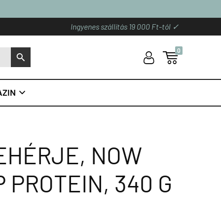
Ingyenes szállítás 19 000 Ft-tól ✓
0
U

S
ZIN

FEHÉRJE, NOW
 PROTEIN, 340 G