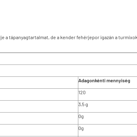
je a tápanyagtartalmat, de a kender fehérjepor igazán a turmix
Adagonkénti mennyiség
120
3,5 g
0g
0g