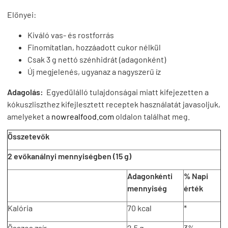
Előnyei:
Kiváló vas- és rostforrás
Finomítatlan, hozzáadott cukor nélkül
Csak 3 g nettó szénhidrát (adagonként)
Új megjelenés, ugyanaz a nagyszerű íz
Adagolás:
Egyedülálló tulajdonságai miatt kifejezetten a
kókuszliszthez kifejlesztett receptek használatát javasoljuk,
amelyeket a
nowrealfood.com
oldalon találhat meg.
Összetevők
2 evőkanálnyi mennyiségben (15 g)
Adagonkénti
% Napi
mennyiség
érték
Kalória
70 kcal
*
Összes zsír
2,5 g
3%