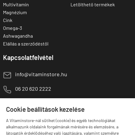
Multivitamin
Letölthető termékek
Magnézium
Cink
Omega-3
Ashwagandha
Elállás a szerződéstől
Kapcsolatfelvétel
E
info@vitaminstore.hu
M
06 20 620 2222
1141 Budapest,
T
Szugló u. 83-85.
Cookie beállítások kezelése
H-P:
10:00-18:00
A Vitaminstore-nál sütiket (cookie) és egyéb technológiákat
Márkák
alkalmazunk oldalaink forgalmának mérésére és elemzésére, a
látogatók érdeklődéséhez való igazítására, valamint személyre