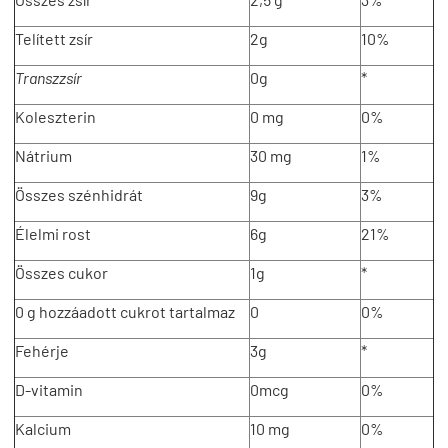
Telített zsír
2g
10%
Transzzsír
0g
*
Koleszterin
0 mg
0%
Nátrium
30 mg
1%
Összes szénhidrát
9g
3%
Élelmi rost
6g
21%
Összes cukor
1g
*
0 g hozzáadott cukrot tartalmaz
0
0%
Fehérje
3g
*
D-vitamin
0mcg
0%
Kalcium
10 mg
0%