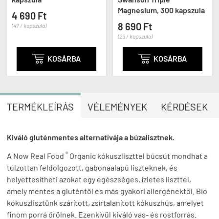
Magnesium, 300 kapszula
4 690 Ft
8 690 Ft
(47 / kapszula)
(29 / kapszula)

KOSÁRBA

KOSÁRBA
TERMÉKLEÍRÁS
VÉLEMÉNYEK
KÉRDÉSEK
Kiváló gluténmentes alternatívája a búzalisztnek.
®
A Now Real Food
Organic kókuszliszttel búcsút mondhat a
túlzottan feldolgozott, gabonaalapú liszteknek, és
helyettesítheti azokat egy egészséges, ízletes liszttel,
amely mentes a gluténtől és más gyakori allergénektől. Bio
kókuszlisztünk szárított, zsírtalanított kókuszhús, amelyet
finom porrá őrölnek. Ezenkívül kiváló vas- és rostforrás.