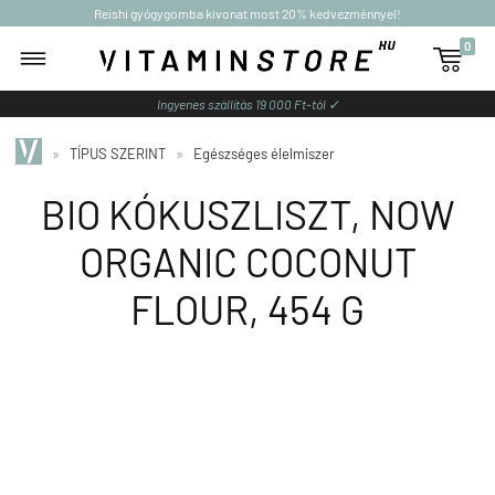
Reishi gyógygomba kivonat most 20% kedvezménnyel!
0

Ingyenes szállítás 19 000 Ft-tól ✓
»
TÍPUS SZERINT
»
Egészséges élelmiszer
BIO KÓKUSZLISZT, NOW
ORGANIC COCONUT
FLOUR, 454 G