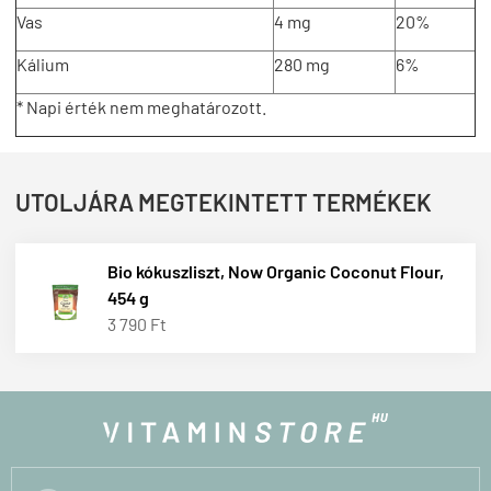
Vas
4 mg
20%
Kálium
280 mg
6%
* Napi érték nem meghatározott.
UTOLJÁRA MEGTEKINTETT TERMÉKEK
Bio kókuszliszt, Now Organic Coconut Flour,
454 g
3 790 Ft