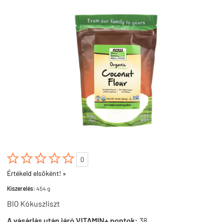





0
Értékeld elsőként! »
Kiszerelés:
454 g
BIO Kókuszliszt
A vásárlás után járó VITAMIN+ pontok:
38