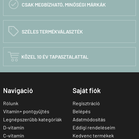

CSAK MEGBÍZHATÓ, MINŐSÉGI MÁRKÁK
C
SZÉLES TERMÉKVÁLASZTÉK

KÖZEL 10 ÉV TAPASZTALATTAL
Navigáció
Saját fiók
Rólunk
Regisztráció
Vitamin+ pontgyűjtés
Belépés
Legnépszerűbb kategóriák
Adatmódosítás
D-vitamin
Eddigi rendeléseim
C-vitamin
Kedvenc termékek