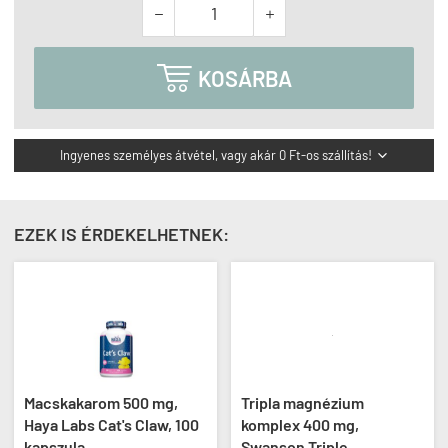



KOSÁRBA
Ingyenes személyes átvétel, vagy akár 0 Ft-os szállítás!

EZEK IS ÉRDEKELHETNEK:
Macskakarom 500 mg,
Tripla magnézium
Haya Labs Cat's Claw, 100
komplex 400 mg,
kapszula
Swanson Triple