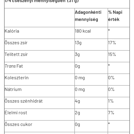
1/4 csészényi mennyiségben (31 g)
Adagonkénti
% Napi
mennyiség
érték
Kalória
180 kcal
*
Összes zsír
13g
17%
Telített zsír
3g
15%
Trans
Fat
0g
*
Koleszterin
0 mg
0%
Nátrium
0 mg
0%
Összes szénhidrát
4g
1%
Élelmi rost
2g
7%
Összes cukor
0g
*