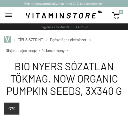
Reishi gyógygomba kivonat most 20% kedvezménnyel!
0

Ingyenes szállítás 19 000 Ft-tól ✓
»
TÍPUS SZERINT
»
Egészséges élelmiszer
»
Olajok, olajos magvak és készítmények
BIO NYERS SÓZATLAN
TÖKMAG, NOW ORGANIC
PUMPKIN SEEDS, 3X340 G
-7%