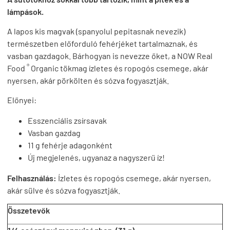
lámpások.
A lapos kis magvak (spanyolul pepitasnak nevezik)
természetben előforduló fehérjéket tartalmaznak, és
vasban gazdagok. Bárhogyan is nevezze őket, a NOW Real
®
Food
Organic tökmag ízletes és ropogós csemege, akár
nyersen, akár pörkölten és sózva fogyasztják.
Előnyei:
Esszenciális zsírsavak
Vasban gazdag
11 g fehérje adagonként
Új megjelenés, ugyanaz a nagyszerű íz!
Felhasználás:
Ízletes és ropogós csemege, akár nyersen,
akár sülve és sózva fogyasztják.
Összetevők