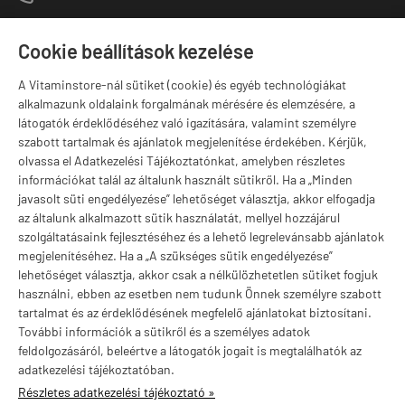
1141 Budapest,
T
Szugló u. 83-85.
Cookie beállítások kezelése
H-P:
10:00-18:00
A Vitaminstore-nál sütiket (cookie) és egyéb technológiákat
Márkák
alkalmazunk oldalaink forgalmának mérésére és elemzésére, a
látogatók érdeklődéséhez való igazítására, valamint személyre
szabott tartalmak és ajánlatok megjelenítése érdekében. Kérjük,
olvassa el Adatkezelési Tájékoztatónkat, amelyben részletes
információkat talál az általunk használt sütikről. Ha a „Minden
Valuta választás
javasolt süti engedélyezése” lehetőséget választja, akkor elfogadja
az általunk alkalmazott sütik használatát, mellyel hozzájárul
szolgáltatásaink fejlesztéséhez és a lehető legrelevánsabb ajánlatok
megjelenítéséhez. Ha a „A szükséges sütik engedélyezése”
lehetőséget választja, akkor csak a nélkülözhetetlen sütiket fogjuk
használni, ebben az esetben nem tudunk Önnek személyre szabott
tartalmat és az érdeklődésének megfelelő ajánlatokat biztosítani.
További információk a sütikről és a személyes adatok
feldolgozásáról, beleértve a látogatók jogait is megtalálhatók az
adatkezelési tájékoztatóban.
Részletes adatkezelési tájékoztató »
vitaminstore.hu -
Vitaminstore / Gymstore Hungary
-
ÁSZF
-
Adatkezelési