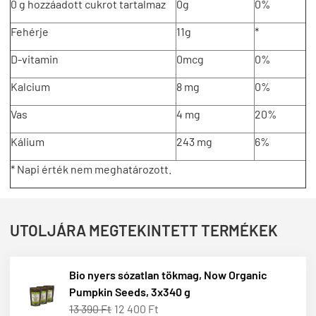
0 g hozzáadott cukrot tartalmaz
0g
0%
Fehérje
11g
*
D-vitamin
0mcg
0%
Kalcium
8 mg
0%
Vas
4 mg
20%
Kálium
243 mg
6%
* Napi érték nem meghatározott.
UTOLJÁRA MEGTEKINTETT TERMÉKEK
Bio nyers sózatlan tökmag, Now Organic
Pumpkin Seeds, 3x340 g
13 390 Ft
12 400 Ft