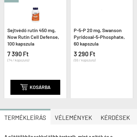
Sejtvédő rutin 450 mg,
P-5-P 20 mg, Swanson
Now Rutin Cell Defense,
Pyridoxal-5-Phosphate,
100 kapszula
60 kapszula
7 390 Ft
3 290 Ft
(74 / kapszula)
(55 / kapszula)

KOSÁRBA
TERMÉKLEÍRÁS
VÉLEMÉNYEK
KÉRDÉSEK
A sütőtökhöz sokkal több tartozik, mint a piték és a