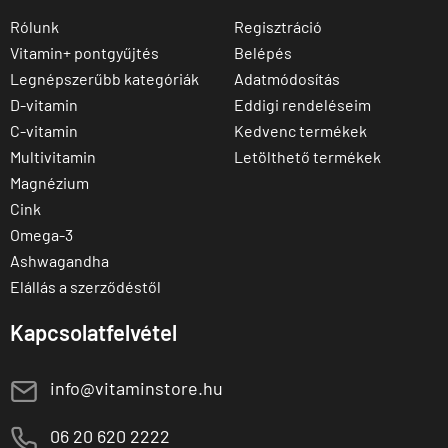
Rólunk
Regisztráció
Vitamin+ pontgyűjtés
Belépés
Legnépszerűbb kategóriák
Adatmódosítás
D-vitamin
Eddigi rendeléseim
C-vitamin
Kedvenc termékek
Multivitamin
Letölthető termékek
Magnézium
Cink
Omega-3
Ashwagandha
Elállás a szerződéstől
Kapcsolatfelvétel
E
info@vitaminstore.hu
M
06 20 620 2222