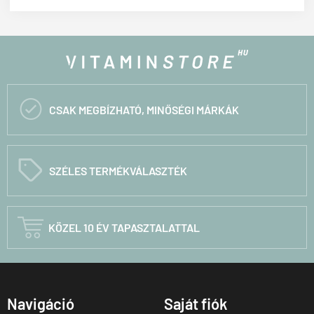

CSAK MEGBÍZHATÓ, MINŐSÉGI MÁRKÁK
C
SZÉLES TERMÉKVÁLASZTÉK

KÖZEL 10 ÉV TAPASZTALATTAL
Navigáció
Saját fiók