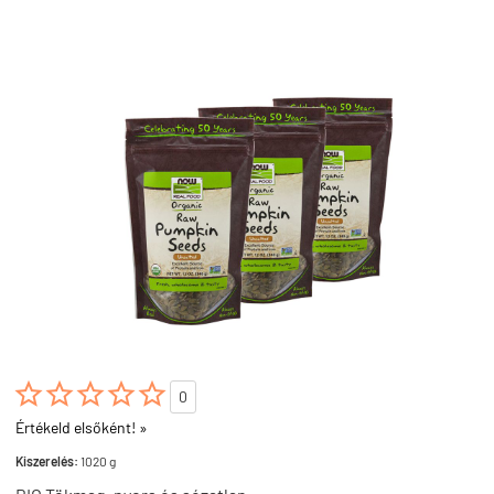





0
Értékeld elsőként! »
Kiszerelés:
1020 g