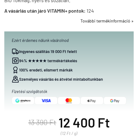
BIO Tökmag, nyers és sózatlan.
A vásárlás után járó VITAMIN+ pontok:
124
További termékinformáció »
Ezért érdemes nálunk vásárolnod
Ingyenes szállítás 19 000 Ft felett
94% ★★★★★ termékértékelés
100% eredeti, elismert márkák
Személyes vásárlás és átvétel mintaboltunkban
Fizetési szolgáltatók
12 400 Ft
13 390 Ft
(12 Ft / g)