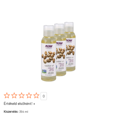





0
Értékeld elsőként! »
Kiszerelés:
354 ml