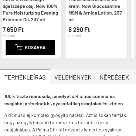
, Now 100%
krém, Now Glucosamine
bőrápoló, Now Ve
ng Evening
MSM & Arnica Lotion, 237
Glycerine, 473 ml
7 ml
ml
4 190 Ft
6 290 Ft
(9 / ml)
(27 / ml)
ÁRBA
TERMÉKLEÍRÁS
VÉLEMÉNYEK
KÉRDÉSEK
100% tiszta ricinusolaj, amelyet a Ricinus communis
magjából préselnek ki, gyakorlatilag szagtalan és íztelen.
A ricinusolaj komplex gyógyító hatású. Azt is sokan tartják,
hogy az egyik legjobb természetes bőrpuhító szer
napjainkban. A Palma Christi néven is ismert és gyakran