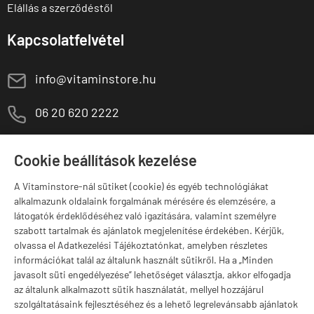
Elállás a szerződéstől
Kapcsolatfelvétel
E
info@vitaminstore.hu
M
06 20 620 2222
1141 Budapest,
T
Szugló u. 83-85.
Cookie beállítások kezelése
H-P:
10:00-18:00
A Vitaminstore-nál sütiket (cookie) és egyéb technológiákat
Márkák
alkalmazunk oldalaink forgalmának mérésére és elemzésére, a
látogatók érdeklődéséhez való igazítására, valamint személyre
szabott tartalmak és ajánlatok megjelenítése érdekében. Kérjük,
olvassa el Adatkezelési Tájékoztatónkat, amelyben részletes
információkat talál az általunk használt sütikről. Ha a „Minden
Valuta választás
javasolt süti engedélyezése” lehetőséget választja, akkor elfogadja
az általunk alkalmazott sütik használatát, mellyel hozzájárul
szolgáltatásaink fejlesztéséhez és a lehető legrelevánsabb ajánlatok