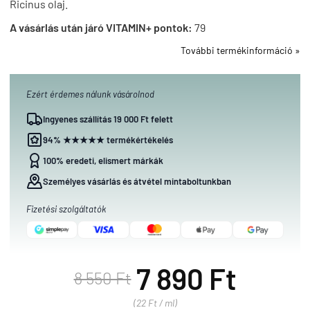
Ricinus olaj.
A vásárlás után járó VITAMIN+ pontok:
79
További termékinformáció »
Ezért érdemes nálunk vásárolnod
Ingyenes szállítás 19 000 Ft felett
94% ★★★★★ termékértékelés
100% eredeti, elismert márkák
Személyes vásárlás és átvétel mintaboltunkban
Fizetési szolgáltatók
7 890 Ft
8 550 Ft
(22 Ft / ml)