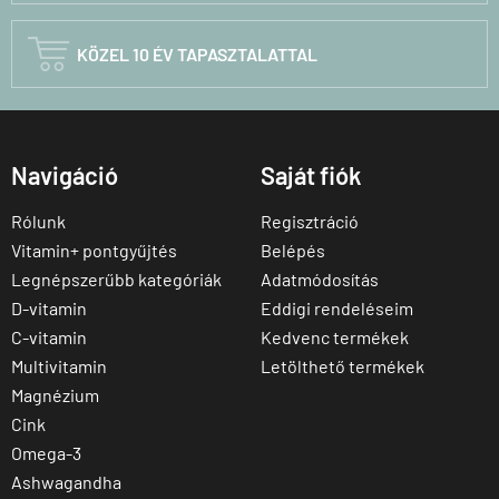

KÖZEL 10 ÉV TAPASZTALATTAL
Navigáció
Saját fiók
Rólunk
Regisztráció
Vitamin+ pontgyűjtés
Belépés
Legnépszerűbb kategóriák
Adatmódosítás
D-vitamin
Eddigi rendeléseim
C-vitamin
Kedvenc termékek
Multivitamin
Letölthető termékek
Magnézium
Cink
Omega-3
Ashwagandha