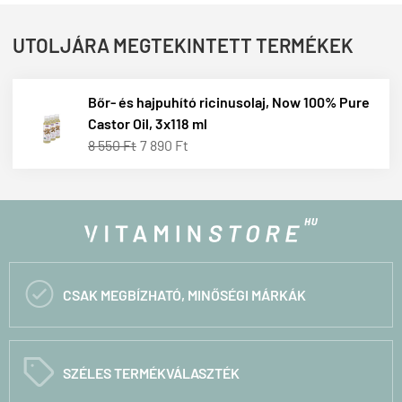
UTOLJÁRA MEGTEKINTETT TERMÉKEK
Bőr- és hajpuhító ricinusolaj, Now 100% Pure
Castor Oil, 3x118 ml
8 550 Ft
7 890 Ft

CSAK MEGBÍZHATÓ, MINŐSÉGI MÁRKÁK
C
SZÉLES TERMÉKVÁLASZTÉK