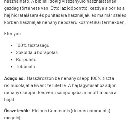
használható. A bibliai időkig visszanyúló használatának
gazdag története van. Ettől az időponttól kezdve a bőr és a
haj hidratálására és puhítására használják, és ma már széles
körben használják néhány népszerű kozmetikai termékben.
Előnyei:
100% tisztaságú
Sokoldalú bőrápolás
Bőrpuhító
Többcélú
Adagolás:
Masszírozzon be néhány csepp 100% tiszta
ricinusolajat a kívánt területre. A haj lágyításához adjon
néhány cseppet kedvenc samponjába, mielőtt mossa a
haját.
Összetevők:
Ricinus Communis (ricinus communis)
magolaj.