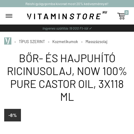
Reishi gyógygomba kivonat most 20% kedvezménnyel!
0

Ingyenes szállítás 19 000 Ft-tól ✓
»
TÍPUS SZERINT
»
Kozmetikumok
»
Masszázsolaj
BŐR- ÉS HAJPUHÍTÓ
RICINUSOLAJ, NOW 100%
PURE CASTOR OIL, 3X118
ML
-8%