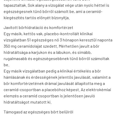
tapasztaltak. Sok alany a vizsgálat vége után nyolc héttel is
egészségesnek tűnő bőrről számolt be, ami a ceramid-
kiegészítés tartós előnyét bizonyítja.
Javított bőrhidratáció és komfortérzet
Egy másik, kettős vak, placebo-kontrollált klinikai
vizsgálatban 51 egészséges nő 3 hónapon keresztül naponta
350 mg ceramidolajat szedett. Mérhetően javult a bőr
hidratáltsága a karjukon és a lábukon, és simább,
rugalmasabb és egészségesebbnek tűnő bőrről számoltak
be.
Egy másik vizsgálatban pedig a klinikai értékelés a bőr
hámlásának és érdességének jelentős javulását, valamint a
bőr komfortérzetének drámai javulását állapította meg a
ceramid-csoportban a placebóhoz képest. Az elektrokémiai
elemzés a ceramid csoportban is jelentősen javuló
hidratáltságot mutatott ki.
Támogasd az egészséges bőrt belülről