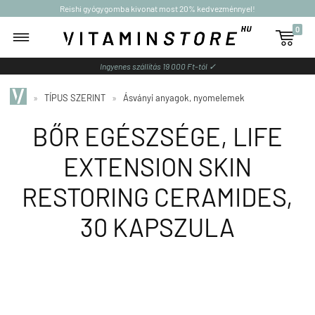
Reishi gyógygomba kivonat most 20% kedvezménnyel!
0

Ingyenes szállítás 19 000 Ft-tól ✓
»
TÍPUS SZERINT
»
Ásványi anyagok, nyomelemek
BŐR EGÉSZSÉGE, LIFE
EXTENSION SKIN
RESTORING CERAMIDES,
30 KAPSZULA