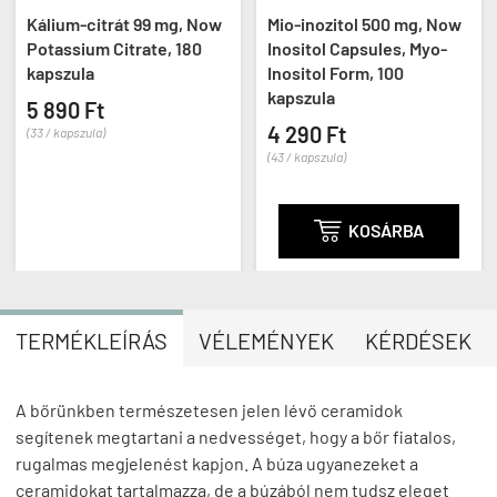
Kálium-citrát 99 mg, Now
Mio-inozitol 500 mg, Now
Potassium Citrate, 180
Inositol Capsules, Myo-
kapszula
Inositol Form, 100
kapszula
5 890 Ft
4 290 Ft
(33 / kapszula)
(43 / kapszula)

KOSÁRBA
TERMÉKLEÍRÁS
VÉLEMÉNYEK
KÉRDÉSEK
A bőrünkben természetesen jelen lévő ceramidok
segítenek megtartani a nedvességet, hogy a bőr fiatalos,
rugalmas megjelenést kapjon. A búza ugyanezeket a
ceramidokat tartalmazza, de a búzából nem tudsz eleget