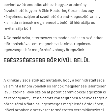
bevinni az étrendedbe ahhoz, hogy az eredmény
érzékelhető legyen. A Skin Restoring Ceramides egy
kényelmes, szájon át szedhető étrend-kiegészítő, amely
kisimítja a ráncok megjelenését, belülről hidratálja és
revitalizálja bőrt.
A Ceramid szintje természetes módon csökken az életkor
előrehaladtával, ami megnehezíti a sima, rugalmas,
egészséges bőr megőrzését, ahogy öregszünk.
EGÉSZSÉGESEBB BŐR KÍVÜL BELÜL
A klinikai vizsgálatok azt mutatják, hogy a bőr hidratáltsága,
valamint a finom vonalak és ráncok megjelenése jelentősen
javul azoknál, akik szájon át pótolt ceramidokkal egészítik ki
az étrendjüket. Ezek a hámzsírok segítenek a nedvességet a
bőrbe zárni a fiatalos, egészséges megjelenés érdekében.
Idővel azonban a szervezet természetes ceramidkészletei