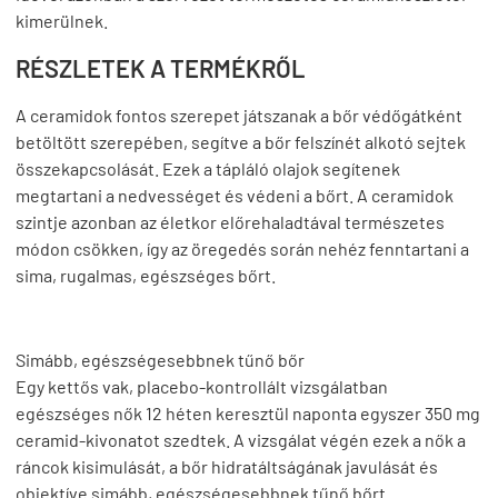
kimerülnek.
RÉSZLETEK A TERMÉKRŐL
A ceramidok fontos szerepet játszanak a bőr védőgátként
betöltött szerepében, segítve a bőr felszínét alkotó sejtek
összekapcsolását. Ezek a tápláló olajok segítenek
megtartani a nedvességet és védeni a bőrt. A ceramidok
szintje azonban az életkor előrehaladtával természetes
módon csökken, így az öregedés során nehéz fenntartani a
sima, rugalmas, egészséges bőrt.
Simább, egészségesebbnek tűnő bőr
Egy kettős vak, placebo-kontrollált vizsgálatban
egészséges nők 12 héten keresztül naponta egyszer 350 mg
ceramid-kivonatot szedtek. A vizsgálat végén ezek a nők a
ráncok kisimulását, a bőr hidratáltságának javulását és
objektíve simább, egészségesebbnek tűnő bőrt