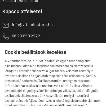
Elállás a szerződéstől
Kapcsolatfelvétel
E
info@vitaminstore.hu
M
06 20 620 2222
1141 Budapest,
T
Szugló u. 83-85.
Cookie beállítások kezelése
H-P:
10:00-18:00
A Vitaminstore-nál sütiket (cookie) és egyéb technológiákat
Márkák
alkalmazunk oldalaink forgalmának mérésére és elemzésére, a
látogatók érdeklődéséhez való igazítására, valamint személyre
szabott tartalmak és ajánlatok megjelenítése érdekében. Kérjük,
olvassa el Adatkezelési Tájékoztatónkat, amelyben részletes
információkat talál az általunk használt sütikről. Ha a „Minden
Valuta választás
javasolt süti engedélyezése” lehetőséget választja, akkor elfogadja
az általunk alkalmazott sütik használatát, mellyel hozzájárul
szolgáltatásaink fejlesztéséhez és a lehető legrelevánsabb ajánlatok
megjelenítéséhez. Ha a „A szükséges sütik engedélyezése”