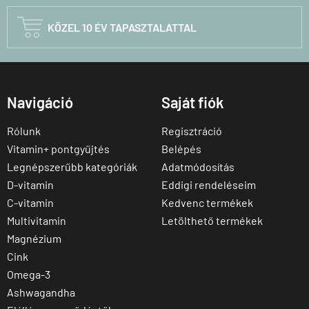

KÖZEL 10 ÉV TAPASZTALATTAL
Navigáció
Saját fiók
Rólunk
Regisztráció
Vitamin+ pontgyűjtés
Belépés
Legnépszerűbb kategóriák
Adatmódosítás
D-vitamin
Eddigi rendeléseim
C-vitamin
Kedvenc termékek
Multivitamin
Letölthető termékek
Magnézium
Cink
Omega-3
Ashwagandha