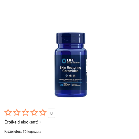





0
Értékeld elsőként! »
Kiszerelés:
30 kapszula