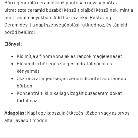
Bőrregeneráló ceramidjaink pontosan ugyanabból az
ultratiszta ceramid búzából készült olajból készülnek, mint a
fenti tanulmányokban. Add hozzá a Skin Restoring
Ceramides-t a napi szépségápolási rutinodhoz, és tápláld
bőröd belülről.
Előnyei:
Kisimítja a finom vonalak és ráncok megjelenését
Elősegíti a bőr egészséges hidratáltságát és
kényelmét
Ösztönzi az egészséges ceramidszintet az öregedő
bőrben
Koncentrált, klinikailag vizsgált búzaceramidokat
tartalmaz
Adagolás:
Napi egy kapszula étkezés közben vagy az orvos
által javasolt módon.