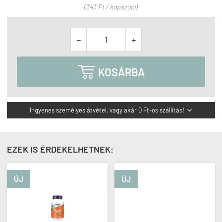
(343 Ft / kapszula)



KOSÁRBA
Ingyenes személyes átvétel, vagy akár 0 Ft-os szállítás!

EZEK IS ÉRDEKELHETNEK:
ÚJ
ÚJ