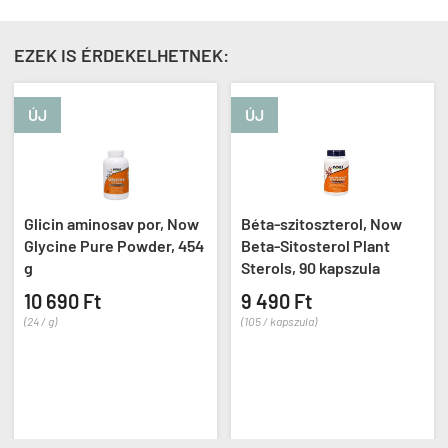
EZEK IS ÉRDEKELHETNEK:
ÚJ
ÚJ
Glicin aminosav por, Now
Béta-szitoszterol, Now
Glycine Pure Powder, 454
Beta-Sitosterol Plant
g
Sterols, 90 kapszula
10 690 Ft
9 490 Ft
(24 / g)
(105 / kapszula)