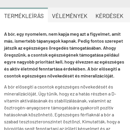
TERMÉKLEÍRÁS
VÉLEMÉNYEK
KÉRDÉSEK
A bór, egy nyomelem, nem kapja meg azt a figyelmet, amit
más, ismertebb tápanyagok kapnak. Pedig fontos szerepet
játszik az egészséges öregedés támogatásában. Ahogy
öregszünk, a csontok egészségének támogatása például
egyre nagyobb prioritást kell, hogy élvezzen az egészséges
és aktív életmód fenntartása érdekében. A bór elősegíti a
csontok egészséges növekedését és mineralizációját.
A bór elősegíti a csontok egészséges növekedését és
mineralizációját. Úgy tűnik, hogy ez a hatás részben a D-
vitamin aktiválásának és stabilizálásának, valamint az
ösztrogén-anyagcsere támogatására gyakorolt pozitív
hatásoknak köszönhető. Egészséges férfiaknál a bór a
szabad tesztoszteronszintet ösztönzi. Kimutatták, hogy a
bórpótlás segít fenntartani az ízületi kényelmet és az