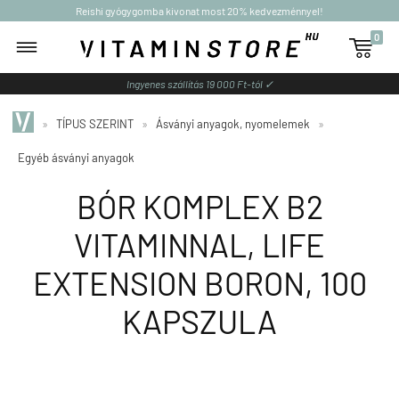
Reishi gyógygomba kivonat most 20% kedvezménnyel!
0

Ingyenes szállítás 19 000 Ft-tól ✓
»
TÍPUS SZERINT
»
Ásványi anyagok, nyomelemek
»
Egyéb ásványi anyagok
BÓR KOMPLEX B2
VITAMINNAL, LIFE
EXTENSION BORON, 100
KAPSZULA