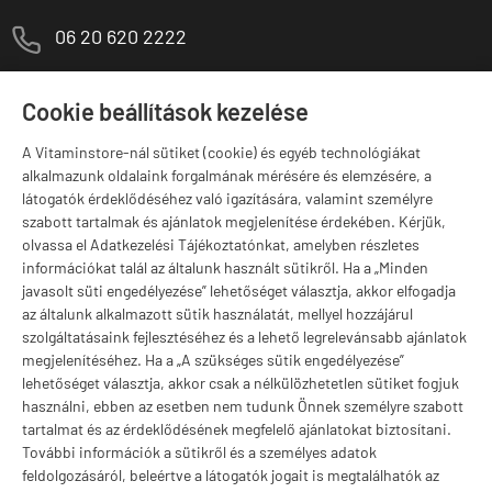
M
06 20 620 2222
1141 Budapest,
T
Szugló u. 83-85.
Cookie beállítások kezelése
H-P:
10:00-18:00
A Vitaminstore-nál sütiket (cookie) és egyéb technológiákat
Márkák
alkalmazunk oldalaink forgalmának mérésére és elemzésére, a
látogatók érdeklődéséhez való igazítására, valamint személyre
szabott tartalmak és ajánlatok megjelenítése érdekében. Kérjük,
olvassa el Adatkezelési Tájékoztatónkat, amelyben részletes
információkat talál az általunk használt sütikről. Ha a „Minden
Valuta választás
javasolt süti engedélyezése” lehetőséget választja, akkor elfogadja
az általunk alkalmazott sütik használatát, mellyel hozzájárul
szolgáltatásaink fejlesztéséhez és a lehető legrelevánsabb ajánlatok
megjelenítéséhez. Ha a „A szükséges sütik engedélyezése”
lehetőséget választja, akkor csak a nélkülözhetetlen sütiket fogjuk
használni, ebben az esetben nem tudunk Önnek személyre szabott
tartalmat és az érdeklődésének megfelelő ajánlatokat biztosítani.
További információk a sütikről és a személyes adatok
feldolgozásáról, beleértve a látogatók jogait is megtalálhatók az