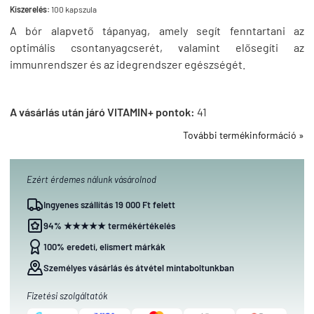
Kiszerelés:
100 kapszula
A bór alapvető tápanyag, amely segít fenntartani az
optimális csontanyagcserét, valamint elősegíti az
immunrendszer és az idegrendszer egészségét.
A vásárlás után járó VITAMIN+ pontok:
41
További termékinformáció »
Ezért érdemes nálunk vásárolnod
Ingyenes szállítás 19 000 Ft felett
94% ★★★★★ termékértékelés
100% eredeti, elismert márkák
Személyes vásárlás és átvétel mintaboltunkban
Fizetési szolgáltatók