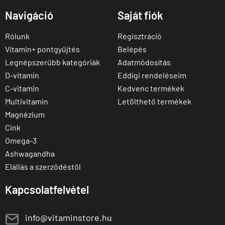
Navigáció
Saját fiók
Rólunk
Regisztráció
Vitamin+ pontgyűjtés
Belépés
Legnépszerűbb kategóriák
Adatmódosítás
D-vitamin
Eddigi rendeléseim
C-vitamin
Kedvenc termékek
Multivitamin
Letölthető termékek
Magnézium
Cink
Omega-3
Ashwagandha
Elállás a szerződéstől
Kapcsolatfelvétel
E
info@vitaminstore.hu