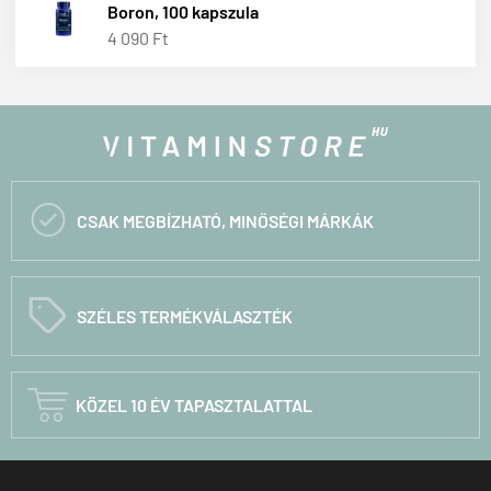
Boron, 100 kapszula
4 090 Ft

CSAK MEGBÍZHATÓ, MINŐSÉGI MÁRKÁK
C
SZÉLES TERMÉKVÁLASZTÉK

KÖZEL 10 ÉV TAPASZTALATTAL