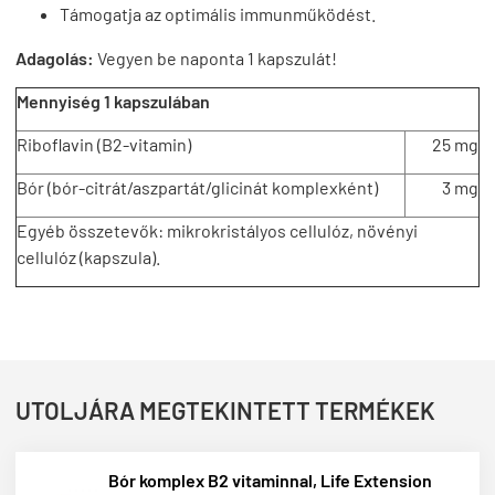
Támogatja az optimális immunműködést.
Adagolás:
Vegyen be naponta 1 kapszulát!
Mennyiség 1 kapszulában
Riboflavin (B2-vitamin)
25 mg
Bór (bór-citrát/aszpartát/glicinát komplexként)
3 mg
Egyéb összetevők: mikrokristályos cellulóz, növényi
cellulóz (kapszula).
UTOLJÁRA MEGTEKINTETT TERMÉKEK
Bór komplex B2 vitaminnal, Life Extension