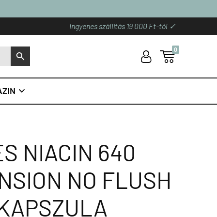
Ingyenes szállítás 19 000 Ft-tól ✓
0
U

S
ZIN

S NIACIN 640
ENSION NO FLUSH
0 KAPSZULA