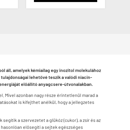
ból áll, amelyek kémiailag egy inozitol molekulához
tulajdonságai lehetővé teszik a valódi niacin-
k energiáját előállító anyagcsere-útvonalakban.
fel. Mivel azonban nagy része érintetlenül marad a
tásokat is kifejthet anélkül, hogy a jellegzetes
egítik a szervezetet a glükóz (cukor), a zsír és az
z hasonlóan elősegíti a sejtek egészséges