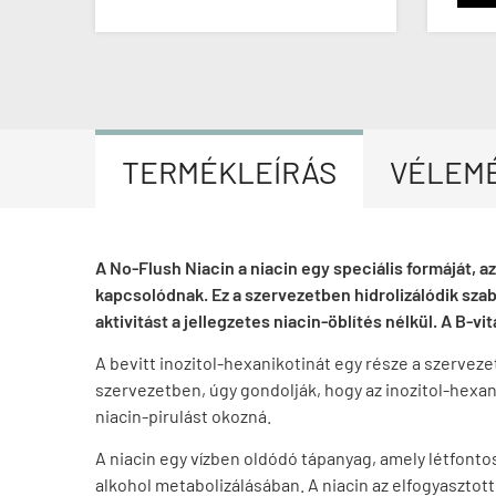
TERMÉKLEÍRÁS
VÉLEM
A No-Flush Niacin a niacin egy speciális formáját, a
kapcsolódnak. Ez a szervezetben hidrolizálódik szaba
aktivitást a jellegzetes niacin-öblítés nélkül. A B-
A bevitt inozitol-hexanikotinát egy része a szerveze
szervezetben, úgy gondolják, hogy az inozitol-hexanik
niacin-pirulást okozná.
A niacin egy vízben oldódó tápanyag, amely létfontos
alkohol metabolizálásában. A niacin az elfogyasztot