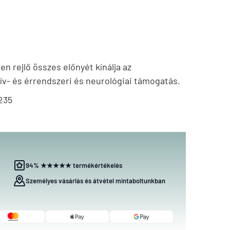
en rejlő összes előnyét kínálja az
- és érrendszeri és neurológiai támogatás.
235
94% ★★★★★ termékértékelés
Személyes vásárlás és átvétel mintaboltunkban