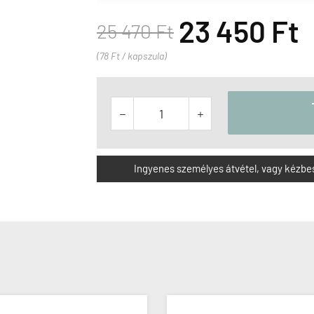
23 450 Ft
25 470 Ft
(78 Ft / kapszula)


Ingyenes személyes átvétel, vagy kézbesít