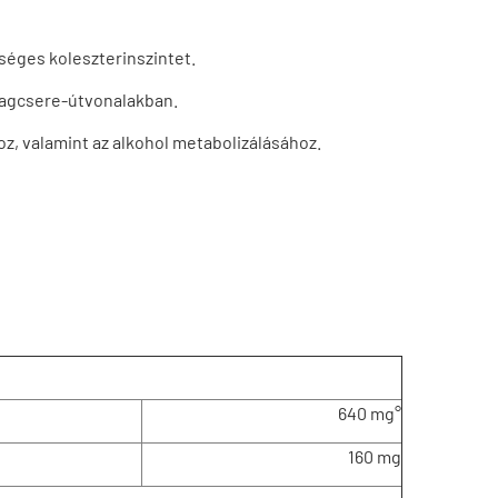
zséges koleszterinszintet.
nyagcsere-útvonalakban.
oz, valamint az alkohol metabolizálásához.
640 mg°
160 mg