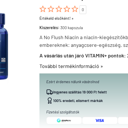





0
Értékeld elsőként! »
Kiszerelés:
300 kapszula
A No Flush Niacin a niacin-kiegészítőkb
embereknek: anyagcsere-egészség, szív
A vásárlás után járó VITAMIN+ pontok:
További termékinformáció »
Ezért érdemes nálunk vásárolnod
Ingyenes szállítás 19 000 Ft felett
100% eredeti, elismert márkák
Fizetési szolgáltatók