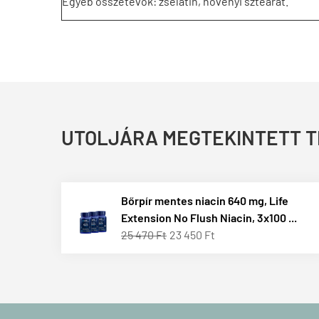
Egyéb összetevők: zselatin, növényi sztearát.
UTOLJÁRA MEGTEKINTETT 
Bőrpír mentes niacin 640 mg, Life
Extension No Flush Niacin, 3x100 ...
25 470 Ft
23 450 Ft