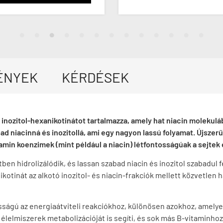
ÉNYEK
KÉRDÉSEK
z inozitol-hexanikotinátot tartalmazza, amely hat niacin molekulá
d niacinná és inozitollá, ami egy nagyon lassú folyamat. Újszerű 
vitamin koenzimek (mint például a niacin) létfontosságúak a sejte
tben hidrolizálódik, és lassan szabad niacin és inozitol szabadul 
otinát az alkotó inozitol- és niacin-frakciók mellett közvetlen ha
ságú az energiaátviteli reakciókhoz, különösen azokhoz, amelyek s
t élelmiszerek metabolizációját is segíti, és sok más B-vitaminho