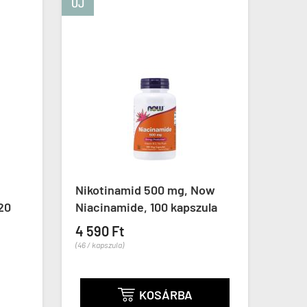
500 mg, Now
Inozitol 650 mg, Swanson
100 kapszula
Inositol, 100 kapszula
4 590 Ft
(46 / kapszula)
OSÁRBA