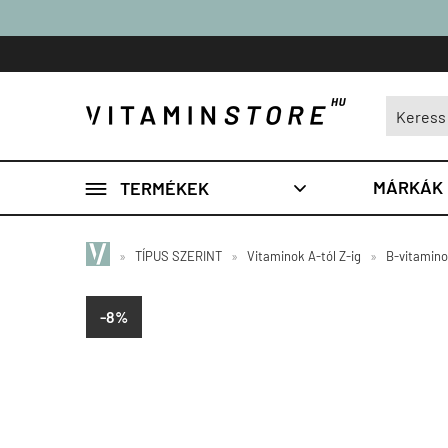

MÁRKÁK
TERMÉKEK

»
TÍPUS SZERINT
»
Vitaminok A-tól Z-ig
»
B-vitamin
-8%