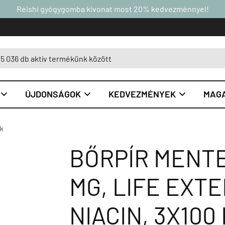
Reishi gyógygomba kivonat most 20% kedvezménnyel!
ÚJDONSÁGOK
KEDVEZMÉNYEK
MAGA



ok
BŐRPÍR MENTE
MG, LIFE EXT
NIACIN, 3X10