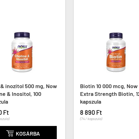
ÚJ
Biotin 10 000 mcg, Now
Nikotinamid 
Extra Strength Biotin, 120
Niacinamide, 
kapszula
4 590 Ft
8 890 Ft
(46 / kapszula)
(74 / kapszula)
K
