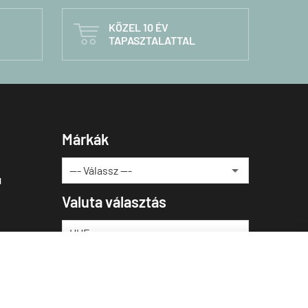
KÖZEL 10 ÉV

TAPASZTALATTAL
Márkák
u
Valuta választás