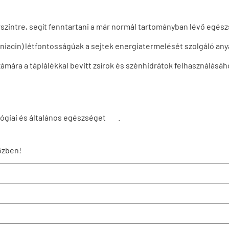
írszintre, segít fenntartani a már normál tartományban lévő egés
a niacin) létfontosságúak a sejtek energiatermelését szolgáló a
mára a táplálékkal bevitt zsírok és szénhidrátok felhasználásáh
rológiai és általános egészséget .
özben!