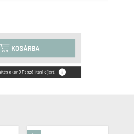

KOSÁRBA
i
és akár 0 Ft szállítási díjért!