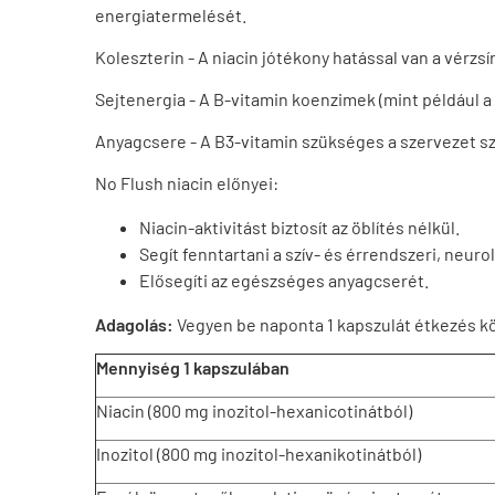
energiatermelését.
Koleszterin - A niacin jótékony hatással van a vérzs
Sejtenergia - A B-vitamin koenzimek (mint például 
Anyagcsere - A B3-vitamin szükséges a szervezet szá
No Flush niacin előnyei:
Niacin-aktivitást biztosít az öblítés nélkül.
Segít fenntartani a szív- és érrendszeri, neu
Elősegíti az egészséges anyagcserét.
Adagolás:
Vegyen be naponta 1 kapszulát étkezés k
Mennyiség 1 kapszulában
Niacin (800 mg inozitol-hexanicotinátból)
Inozitol (800 mg inozitol-hexanikotinátból)