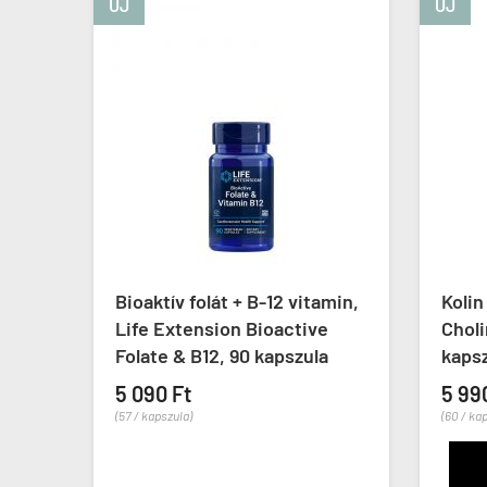
ÚJ
+ B-12 vitamin,
Kolin & inozitol 500 mg, Now
 Bioactive
Choline & Inositol, 100
90 kapszula
kapszula
5 990 Ft
(60 / kapszula)
KOSÁRBA
