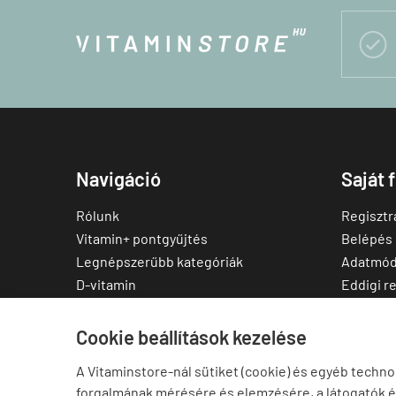

Navigáció
Saját 
Rólunk
Regisztr
Vitamin+ pontgyűjtés
Belépés
Legnépszerűbb kategóriák
Adatmód
D-vitamin
Eddigi r
C-vitamin
Kedvenc
Multivitamin
Letölthe
Cookie beállítások kezelése
Magnézium
A Vitaminstore-nál sütiket (cookie) és egyéb techno
Cink
forgalmának mérésére és elemzésére, a látogatók 