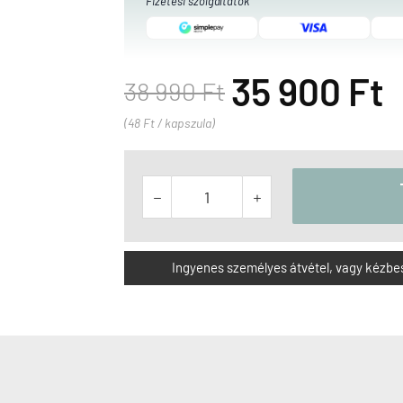
Fizetési szolgáltatók
35 900 Ft
38 990 Ft
(48 Ft / kapszula)


Ingyenes személyes átvétel, vagy kézbesít