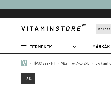

MÁRKÁK
TERMÉKEK

»
TÍPUS SZERINT
»
Vitaminok A-tól Z-ig
»
C-vitamin
-8%