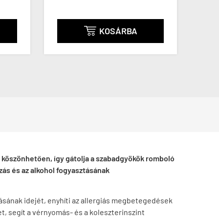
KOSÁRBA

 köszönhetően, így gátolja a szabadgyökök romboló
ás és az alkohol fogyasztásának
ásának idejét, enyhíti az allergiás megbetegedések
t, segít a vérnyomás- és a koleszterinszint