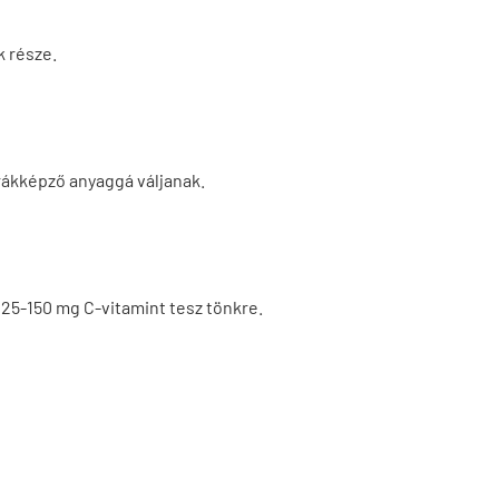
k része.
rákképző anyaggá váljanak.
a 25-150 mg C-vitamint tesz tönkre.