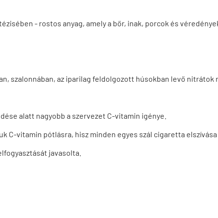
tézisében - rostos anyag, amely a bőr, inak, porcok és véredénye
, szalonnában, az iparilag feldolgozott húsokban levő nitrátok 
dése alatt nagyobb a szervezet C-vitamin igénye.
uk C-vitamin pótlásra, hisz minden egyes szál cigaretta elszívás
lfogyasztását javasolta.