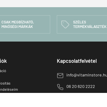
CSAK MEGBÍZHATÓ,
SZÉLES
C
MINŐSÉGI MÁRKÁK
TERMÉKVÁLASZTÉK
fiók
Kapcsolatfelvétel
áció
E
info@vitaminstore.h
osítás
M
06 20 620 2222
endeléseim
 termékek
1141 Budapest,
T
Szugló u. 83-85.
tő termékek