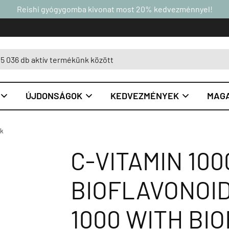
Reishi gyógygomba kivonat most 20% kedvezménnyel!
ÚJDONSÁGOK
KEDVEZMÉNYEK
MAGA



ok
C-VITAMIN 100
BIOFLAVONOI
1000 WITH BI