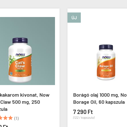
ÚJ
kakarom kivonat, Now
Borágó olaj 1000 mg, N
 Claw 500 mg, 250
Borage Oil, 60 kapszula
zula
7 290 Ft



(1)
(122 / kapszula)