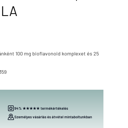
ULA
ánként 100 mg bioflavonoid komplexet és 25
359
94% ★★★★★ termékértékelés
Személyes vásárlás és átvétel mintaboltunkban