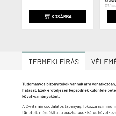
8 99
(36 / ka
KOSÁRBA

TERMÉKLEÍRÁS
VÉLEM
Tudományos bizonyítékok vannak arra vonatkozóan, 
hatását. Ezek erőteljesen képződnek különféle bete
következményeként.
A C-vitamin csodálatos tápanyag, fokozza az immunr
tüneteit, mérsékli a stresszhatások káros következm