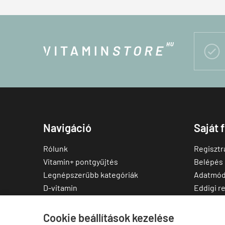

Navigáció
Saját 
Rólunk
Regisztr
Vitamin+ pontgyűjtés
Belépés
Legnépszerűbb kategóriák
Adatmód
D-vitamin
Eddigi r
C-vitamin
Kedvenc
Multivitamin
Letölthe
Cookie beállítások kezelése