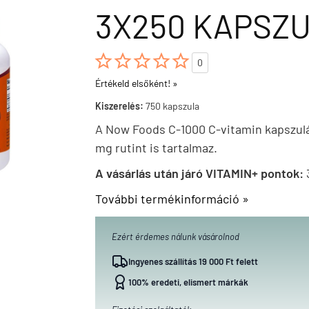
3X250 KAPSZ





0
Értékeld elsőként! »
Kiszerelés:
750 kapszula
A Now Foods C-1000 C-vitamin kapszul
mg rutint is tartalmaz.
A vásárlás után járó VITAMIN+ pontok:
További termékinformáció »
Ezért érdemes nálunk vásárolnod
Ingyenes szállítás 19 000 Ft felett
100% eredeti, elismert márkák