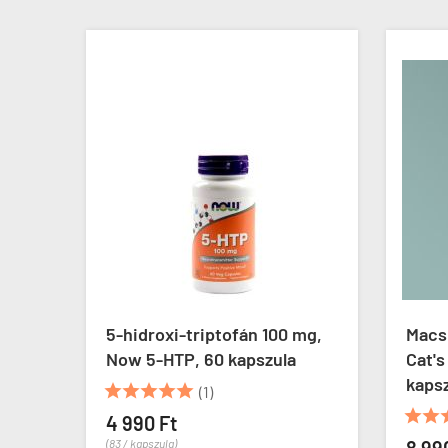
 400
5-hidroxi-triptofán 100 mg,
Macs
Now 5-HTP, 60 kapszula
Cat's
kaps





(1)


4 990 Ft
(83 / kapszula)