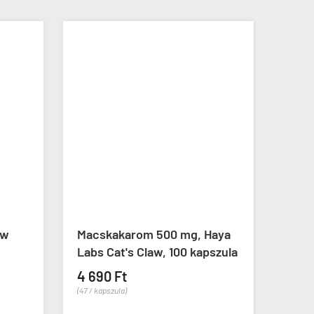
ow
Macskakarom 500 mg, Haya
Prop
Labs Cat's Claw, 100 kapszula
Bee 


4 690 Ft
(47 / kapszula)
4 99
(83 / ka