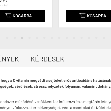
0 Ft
pszula)
KOSÁRBA
KOSÁRBA


ÉNYEK
KÉRDÉSEK
hogy a C vitamin megvédi a sejteket erős antioxidáns hatásának
gségek, sérülések, stresszhelyzetek folyamán, valamint dohányz
endszer működését, csökkenti az influenza és a megfázás lefoly
ényeit, fokozza a termékenységet, védi a csontokat és ízületeke