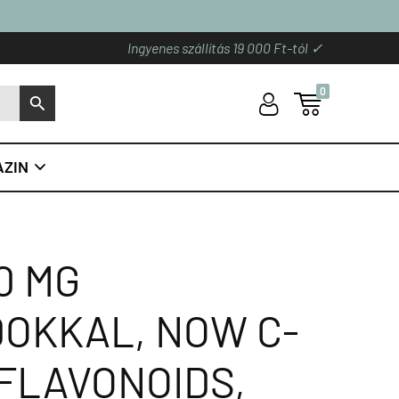
Ingyenes szállítás 19 000 Ft-tól ✓
0
U

S
ZIN

0 MG
DOKKAL, NOW C-
OFLAVONOIDS,