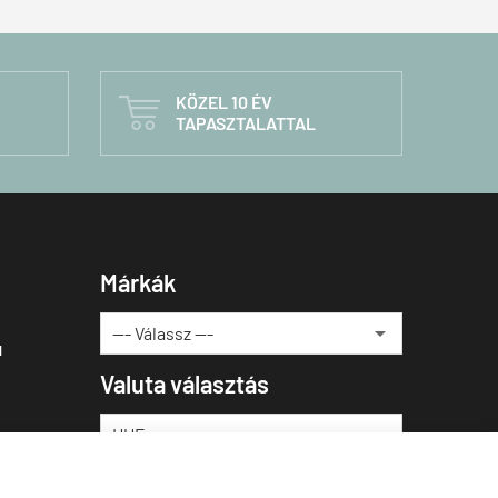
KÖZEL 10 ÉV

TAPASZTALATTAL
Márkák
u
Valuta választás