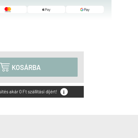

KOSÁRBA
i
és akár 0 Ft szállítási díjért!