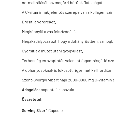
normalizálásában, megőrzi bőrünk fiatalságát.
A C-vitaminnak jelentős szerepe van a kollagén szin
Erősíti a vérereket.
Megkönnyíti a vas felszívódását.
Megakadályozza azt, hogy a dohányfüstben, szmogban
Gyorsítja a műtét utáni gyógyulást.
Terhesség és szoptatás valamint fogamzásgátló sze
A dohányosoknak is fokozott figyelmet kell fordítani
Szent-Györgyi Albert napi 2000-8000 mg C-vitamin e
Adagolás:
naponta 1 kapszula
Összetétel:
Serving Size:
1 Capsule