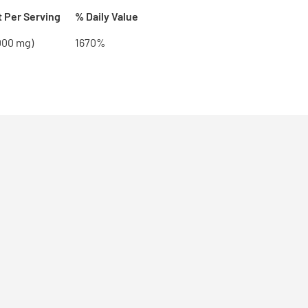
 Per Serving
% Daily Value
,000 mg)
1670%