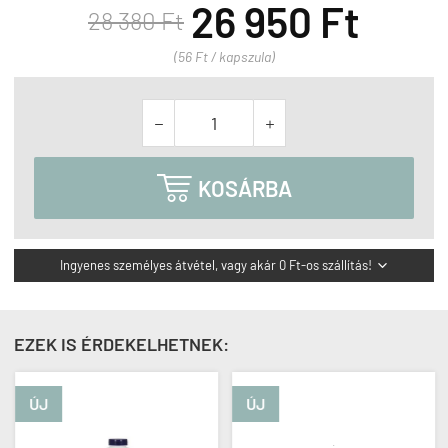
26 950 Ft
28 380 Ft
(56 Ft / kapszula)



KOSÁRBA
Ingyenes személyes átvétel, vagy akár 0 Ft-os szállítás!

EZEK IS ÉRDEKELHETNEK:
ÚJ
ÚJ