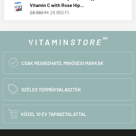
Vitamin C with Rose Hip...
28 380 Ft
26 950 Ft

CSAK MEGBÍZHATÓ, MINŐSÉGI MÁRKÁK
C
SZÉLES TERMÉKVÁLASZTÉK

KÖZEL 10 ÉV TAPASZTALATTAL