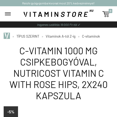
Reishi gyógygomba kivonat most 20% kedvezménnyel!
0

Ingyenes szállítás 19 000 Ft-tól ✓
»
TÍPUS SZERINT
»
Vitaminok A-tól Z-ig
»
C-vitaminok
C-VITAMIN 1000 MG
CSIPKEBOGYÓVAL,
NUTRICOST VITAMIN C
WITH ROSE HIPS, 2X240
KAPSZULA
-5%