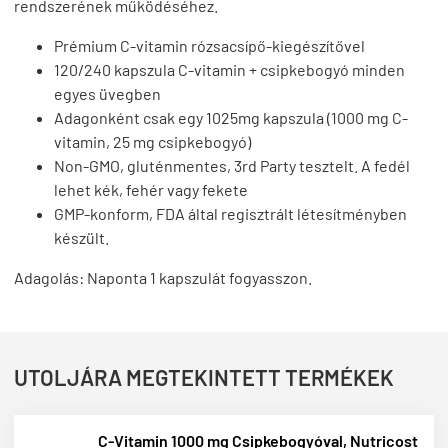
rendszerének működéséhez.
Prémium C-vitamin rózsacsípő-kiegészítővel
120/240 kapszula C-vitamin + csipkebogyó minden
egyes üvegben
Adagonként csak egy 1025mg kapszula (1000 mg C-
vitamin, 25 mg csipkebogyó)
Non-GMO, gluténmentes, 3rd Party tesztelt. A fedél
lehet kék, fehér vagy fekete
GMP-konform, FDA által regisztrált létesítményben
készült.
Adagolás: Naponta 1 kapszulát fogyasszon.
UTOLJÁRA MEGTEKINTETT TERMÉKEK
C-Vitamin 1000 mg Csipkebogyóval, Nutricost