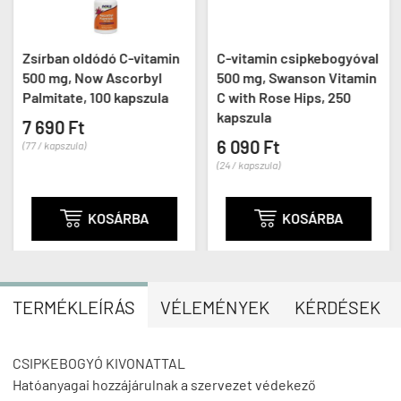
Zsírban oldódó C-vitamin
C-vitamin csipkebogyóval
500 mg, Now Ascorbyl
500 mg, Swanson Vitamin
Palmitate, 100 kapszula
C with Rose Hips, 250
kapszula
7 690 Ft
6 090 Ft
(77 / kapszula)
(24 / kapszula)

KOSÁRBA

KOSÁRBA
TERMÉKLEÍRÁS
VÉLEMÉNYEK
KÉRDÉSEK
CSIPKEBOGYÓ KIVONATTAL
Hatóanyagai hozzájárulnak a szervezet védekező