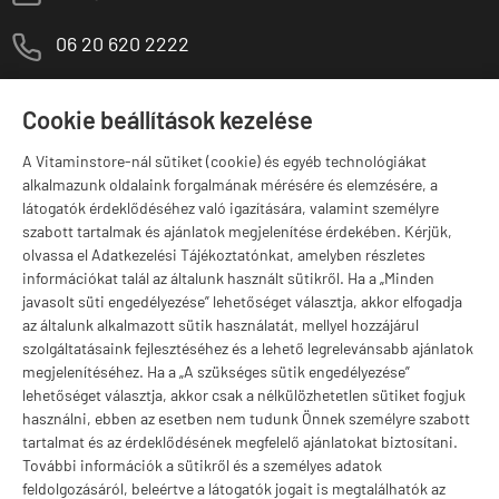
M
06 20 620 2222
1141 Budapest,
T
Szugló u. 83-85.
Cookie beállítások kezelése
H-P:
10:00-18:00
A Vitaminstore-nál sütiket (cookie) és egyéb technológiákat
Márkák
alkalmazunk oldalaink forgalmának mérésére és elemzésére, a
látogatók érdeklődéséhez való igazítására, valamint személyre
szabott tartalmak és ajánlatok megjelenítése érdekében. Kérjük,
olvassa el Adatkezelési Tájékoztatónkat, amelyben részletes
információkat talál az általunk használt sütikről. Ha a „Minden
Valuta választás
javasolt süti engedélyezése” lehetőséget választja, akkor elfogadja
az általunk alkalmazott sütik használatát, mellyel hozzájárul
szolgáltatásaink fejlesztéséhez és a lehető legrelevánsabb ajánlatok
megjelenítéséhez. Ha a „A szükséges sütik engedélyezése”
lehetőséget választja, akkor csak a nélkülözhetetlen sütiket fogjuk
használni, ebben az esetben nem tudunk Önnek személyre szabott
tartalmat és az érdeklődésének megfelelő ajánlatokat biztosítani.
További információk a sütikről és a személyes adatok
feldolgozásáról, beleértve a látogatók jogait is megtalálhatók az