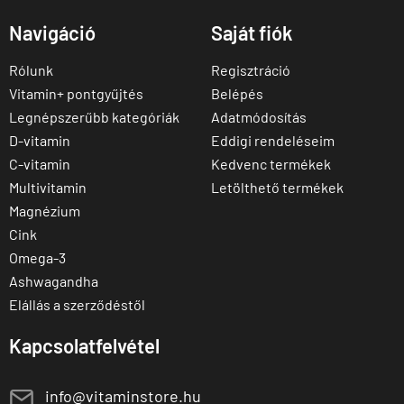
Navigáció
Saját fiók
Rólunk
Regisztráció
Vitamin+ pontgyűjtés
Belépés
Legnépszerűbb kategóriák
Adatmódosítás
D-vitamin
Eddigi rendeléseim
C-vitamin
Kedvenc termékek
Multivitamin
Letölthető termékek
Magnézium
Cink
Omega-3
Ashwagandha
Elállás a szerződéstől
Kapcsolatfelvétel
E
info@vitaminstore.hu