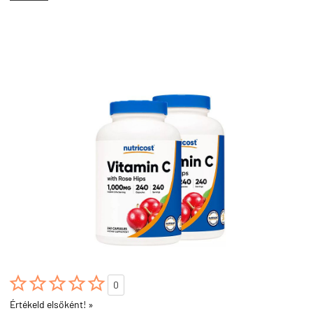





0
Értékeld elsőként! »